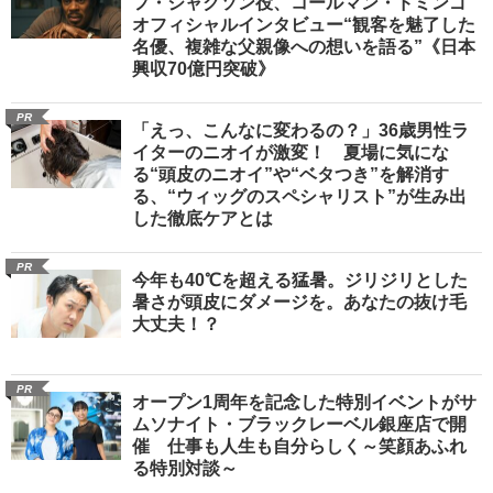
フ・ジャクソン役、コールマン・ドミンゴ
オフィシャルインタビュー“観客を魅了した
名優、複雑な父親像への想いを語る”《日本
興収70億円突破》
PR
「えっ、こんなに変わるの？」36歳男性ラ
イターのニオイが激変！ 夏場に気にな
る“頭皮のニオイ”や“ベタつき”を解消す
る、“ウィッグのスペシャリスト”が生み出
した徹底ケアとは
PR
今年も40℃を超える猛暑。ジリジリとした
暑さが頭皮にダメージを。あなたの抜け毛
大丈夫！？
PR
オープン1周年を記念した特別イベントがサ
ムソナイト・ブラックレーベル銀座店で開
催 仕事も人生も自分らしく～笑顔あふれ
る特別対談～