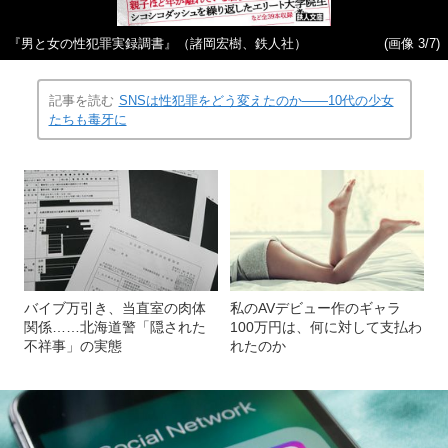
『男と女の性犯罪実録調書』（諸岡宏樹、鉄人社）
(画像 3/7)
記事を読む
SNSは性犯罪をどう変えたのか――10代の少女
たちも毒牙に
バイブ万引き、当直室の肉体
私のAVデビュー作のギャラ
関係……北海道警「隠された
100万円は、何に対して支払わ
不祥事」の実態
れたのか