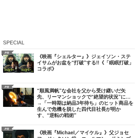
SPECIAL
PR
《映画『シェルター』》ジェイソン・ステ
イサムがお盆を“打破”する!!《「眠眠打破」
コラボ》
PR
“順風満帆”な会社を父から受け継いだ矢
先、リーマンショックで“絶望的状況”に…
→「一時期は納品3年待ち」のヒット商品を
生んで危機を脱した四代目社長が明か
す、“逆転の戦術”
PR
《映画『Michael／マイケル』》父ジョセ