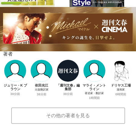
著者
ジュリー・K ブ
依田光江
「週刊文春」編
マライ・メント
ドリヤス工場
ラウン
集部
ライン
出版翻訳家
漫画家
著述家・翻訳家
38分前
38分前
38分前
6時間前
1時間前
その他の著者を見る