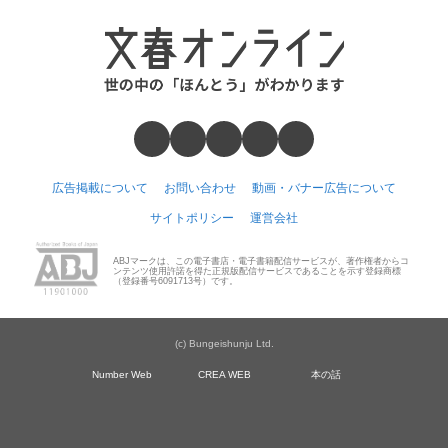
広告掲載について
お問い合わせ
動画・バナー広告について
サイトポリシー
運営会社
ABJマークは、この電子書店・電子書籍配信サービスが、著作権者からコ
ンテンツ使用許諾を得た正規版配信サービスであることを示す登録商標
（登録番号6091713号）です。
(c) Bungeishunju Ltd.
Number Web
CREA WEB
本の話