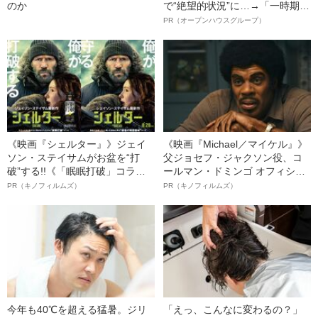
のか
で“絶望的状況”に…→「一時期は
納品3年待ち」のヒット商品を生
PR（オープンハウスグループ）
んで危機を脱した四代目社長が
明かす、“逆転の戦術”
《映画『シェルター』》ジェイ
《映画『Michael／マイケル』》
ソン・ステイサムがお盆を“打
父ジョセフ・ジャクソン役、コ
破”する!!《「眠眠打破」コラ
ールマン・ドミンゴ オフィシャ
ボ》
ルインタビュー“観客を魅了した
PR（キノフィルムズ）
PR（キノフィルムズ）
名優、複雑な父親像への想いを
語る”《日本興収70億円突破》
今年も40℃を超える猛暑。ジリ
「えっ、こんなに変わるの？」