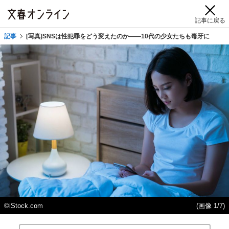
記事に戻る
記事
[写真]SNSは性犯罪をどう変えたのか――10代の少女たちも毒牙に
©iStock.com
(画像 1/7)