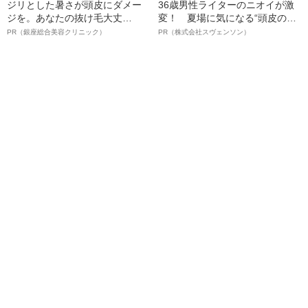
ジリとした暑さが頭皮にダメー
36歳男性ライターのニオイが激
ジを。あなたの抜け毛大丈
変！ 夏場に気になる“頭皮のニ
夫！？
オイ”や“ベタつき”を解消す
PR（銀座総合美容クリニック）
PR（株式会社スヴェンソン）
る、“ウィッグのスペシャリス
ト”が生み出した徹底ケアとは