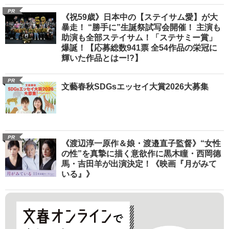
PR
《祝59歳》日本中の【ステイサム愛】が大
暴走！ “勝手に”生誕祭試写会開催！ 主演も
助演も全部ステイサム！「ステサミー賞」
爆誕！【応募総数941票 全54作品の栄冠に
輝いた作品とはー!?】
PR
文藝春秋SDGsエッセイ大賞2026大募集
PR
《渡辺淳一原作＆娘・渡邉直子監督》“女性
の性”を真摯に描く意欲作に黒木瞳・西岡德
馬・吉田羊が出演決定！《映画『月がみて
いる』》