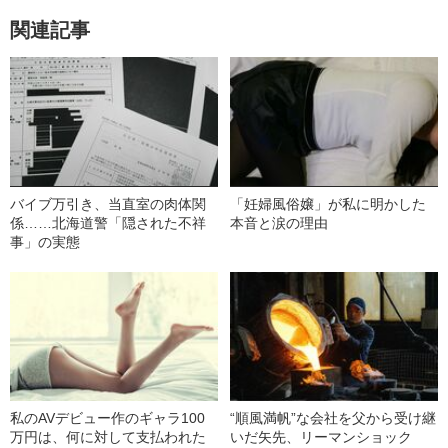
関連記事
バイブ万引き、当直室の肉体関
「妊婦風俗嬢」が私に明かした
係……北海道警「隠された不祥
本音と涙の理由
事」の実態
私のAVデビュー作のギャラ100
“順風満帆”な会社を父から受け継
万円は、何に対して支払われた
いだ矢先、リーマンショック