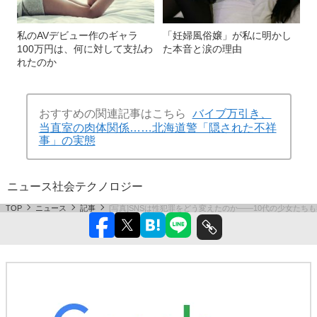
私のAVデビュー作のギャラ
「妊婦風俗嬢」が私に明かし
100万円は、何に対して支払わ
た本音と涙の理由
れたのか
おすすめの関連記事はこちら
バイブ万引き、
当直室の肉体関係……北海道警「隠された不祥
事」の実態
ニュース
社会
テクノロジー
TOP
ニュース
記事
[写真]SNSは性犯罪をどう変えたのか――10代の少女たち