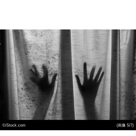
©iStock.com
(画像 5/7)