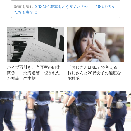
記事を読む
SNSは性犯罪をどう変えたのか――10代の少女
たちも毒牙に
バイブ万引き、当直室の肉体
「おじさんLINE」で考える、
関係……北海道警「隠された
おじさんと20代女子の適度な
不祥事」の実態
距離感