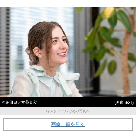
©︎細田忠／文藝春秋
(画像 8/21)
縦スクロールで次の写真へ
画像一覧を見る