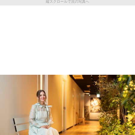
縦スクロールで次の写真へ