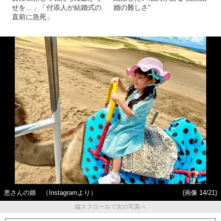
せを…」「付添人が結婚式の
婚の難しさ”
直前に急死」
恵さんの娘 （Instagramより）
(画像 14/21)
縦スクロールで次の写真へ