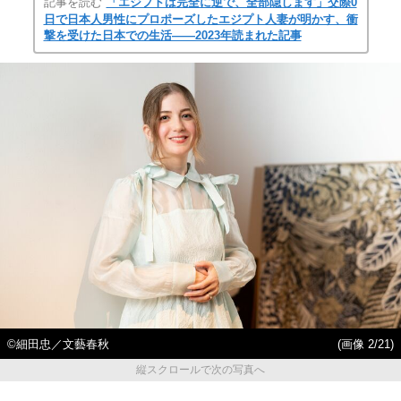
記事を読む
「エジプトは完全に逆で、全部隠します」交際0
日で日本人男性にプロポーズしたエジプト人妻が明かす、衝
撃を受けた日本での生活――2023年読まれた記事
©︎細田忠／文藝春秋
(画像 2/21)
縦スクロールで次の写真へ