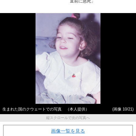
直前に急死」
生まれた国のクウェートでの写真 （本人提供）
(画像 10/21)
縦スクロールで次の写真へ
画像一覧を見る