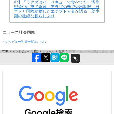
む】「ラクダはバーベキューで食べてた」湾岸
戦争中は車で避難、アラブの春で外出制限…日
本人と国際結婚したエジプト人妻が語る、幼少
期の壮絶な暮らしぶり
ニュース
社会
国際
インタビュー/対談一覧はこちら
TOP
インタビュー／対談
ニュース
記事
[写真]「エジプトは完全に逆で、