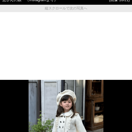
恵さんの娘 （Instagramより）
(画像 16/21)
縦スクロールで次の写真へ