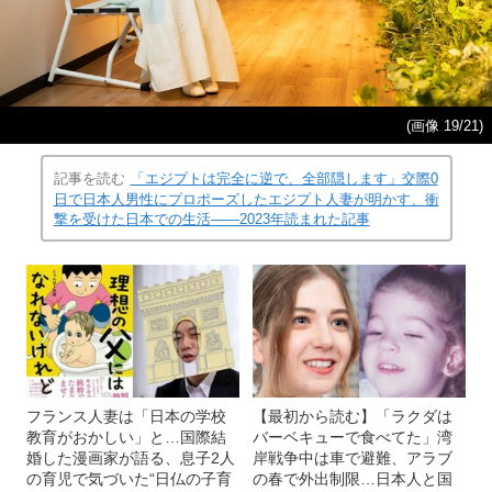
(画像 19/21)
記事を読む
「エジプトは完全に逆で、全部隠します」交際0
日で日本人男性にプロポーズしたエジプト人妻が明かす、衝
撃を受けた日本での生活――2023年読まれた記事
フランス人妻は「日本の学校
【最初から読む】「ラクダは
教育がおかしい」と…国際結
バーベキューで食べてた」湾
婚した漫画家が語る、息子2人
岸戦争中は車で避難、アラブ
の育児で気づいた“日仏の子育
の春で外出制限…日本人と国