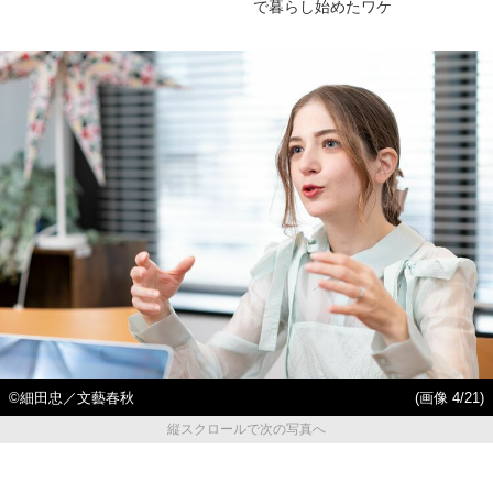
で暮らし始めたワケ
©︎細田忠／文藝春秋
(画像 4/21)
縦スクロールで次の写真へ