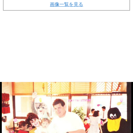
画像一覧を見る