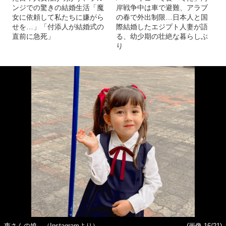
ンジでの驚きの結婚生活「魔
岸戦争中は車で避難、アラブ
女に依頼して私たちに嫌がら
の春で外出制限…日本人と国
せを…」「付添人が結婚式の
際結婚したエジプト人妻が語
直前に急死」
る、幼少期の壮絶な暮らしぶ
り