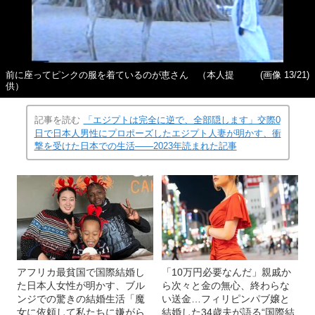
前に座ってピンクの服を着ているのが恵さん （本人提
(画像 13/21)
供）
記事を読む
「エジプトは完全に逆で、全部隠します」交際0
日で日本人男性にプロポーズしたエジプト人妻が明かす、衝
撃を受けた日本での生活――2023年読まれた記事
アフリカ最貧国で国際結婚し
「10万円必要なんだ」親戚か
た日本人女性が明かす、ブル
ら次々と金の無心、終わらな
ンジでの驚きの結婚生活「魔
い送金…フィリピンパブ嬢と
女に依頼して私たちに嫌がら
結婚した34歳夫が語る“国際結