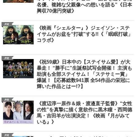
名優、複雑な父親像への想いを語る”《日本
興収70億円突破》
PR
《映画『シェルター』》ジェイソン・ステ
イサムがお盆を“打破”する!!《「眠眠打破」
コラボ》
PR
《祝59歳》日本中の【ステイサム愛】が大
暴走！ “勝手に”生誕祭試写会開催！ 主演も
助演も全部ステイサム！「ステサミー賞」
爆誕！【応募総数941票 全54作品の栄冠に
輝いた作品とはー!?】
PR
《渡辺淳一原作＆娘・渡邉直子監督》“女性
の性”を真摯に描く意欲作に黒木瞳・西岡德
馬・吉田羊が出演決定！《映画『月がみて
いる』》
PR