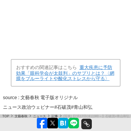
おすすめの関連記事はこちら
重大疾患に予防
効果「眼科学会が太鼓判」のサプリとは？〈網
膜をブルーライトや酸化ストレスから守る〉
source : 文藝春秋 電子版オリジナル
ニュース
政治
ウェビナー
#石破茂
#青山和弘
TOP
文藝春秋
ニュース
記事
[写真]【7月17日(水)19時～】石破茂×青