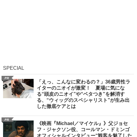
SPECIAL
PR
「えっ、こんなに変わるの？」36歳男性ラ
イターのニオイが激変！ 夏場に気にな
る“頭皮のニオイ”や“ベタつき”を解消す
る、“ウィッグのスペシャリスト”が生み出
した徹底ケアとは
PR
《映画『Michael／マイケル』》父ジョセ
フ・ジャクソン役、コールマン・ドミンゴ
オフィシャルインタビュー“観客を魅了した