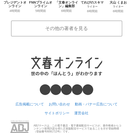
プレジデントオ
FNNプライムオ
「文春オンライ
てれびのスキマ
大山 くまお
ンライン
ンライン
ン」編集部
ライター
ライター
4時間前
5時間前
6時間前
6時間前
6時間前
その他の著者を見る
広告掲載について
お問い合わせ
動画・バナー広告について
サイトポリシー
運営会社
ABJマークは、この電子書店・電子書籍配信サービスが、著作権者からコ
ンテンツ使用許諾を得た正規版配信サービスであることを示す登録商標
（登録番号6091713号）です。