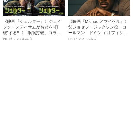
《映画『シェルター』》ジェイ
《映画『Michael／マイケル』》
ソン・ステイサムがお盆を“打
父ジョセフ・ジャクソン役、コ
破”する!!《「眠眠打破」コラ
ールマン・ドミンゴ オフィシャ
ボ》
ルインタビュー“観客を魅了した
PR（キノフィルムズ）
PR（キノフィルムズ）
名優、複雑な父親像への想いを
語る”《日本興収70億円突破》