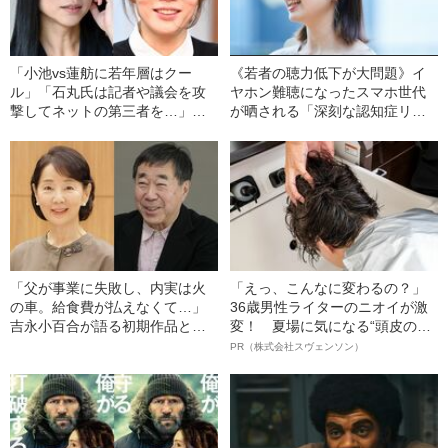
「小池vs蓮舫に若年層はクー
《若者の聴力低下が大問題》イ
ル」「石丸氏は記者や議会を攻
ヤホン難聴になったスマホ世代
撃してネットの第三者を…」三
が晒される「深刻な認知症リス
浦瑠麗・鈴木涼美が分析する都
ク」
知事選
「父が事業に失敗し、内実は火
「えっ、こんなに変わるの？」
の車。給食費が払えなくて…」
36歳男性ライターのニオイが激
吉永小百合が語る初期作品と青
変！ 夏場に気になる“頭皮のニ
春の日々《デビューから65年》
オイ”や“ベタつき”を解消す
PR（株式会社スヴェンソン）
る、“ウィッグのスペシャリス
ト”が生み出した徹底ケアとは