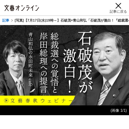
記事に戻る
記事
[写真]【7月17日(水)19時～】石破茂×青山和弘「石破茂が激白！『総
(画像 1/1)