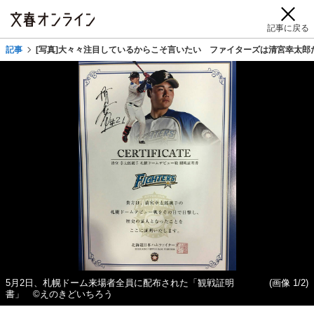
記事に戻る
記事
[写真]大々々注目しているからこそ言いたい ファイターズは清宮幸太郎
5月2日、札幌ドーム来場者全員に配布された「観戦証明
(画像 1/2)
書」 ©えのきどいちろう