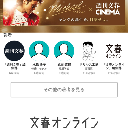
著者
「週刊文春」編
水原 希子
成田 悠輔
ドリヤス工場
「文春オンライ
集部
ン」編集部
俳優・モデル
経済学者
漫画家
6時間前
12時間前
6時間前
6時間前
12時間前
その他の著者を見る