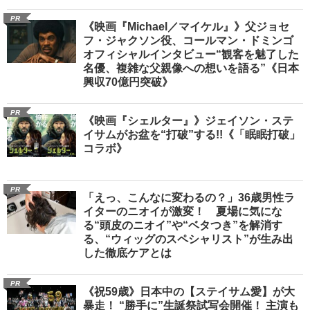
PR
《映画『Michael／マイケル』》父ジョセ
フ・ジャクソン役、コールマン・ドミンゴ
オフィシャルインタビュー“観客を魅了した
名優、複雑な父親像への想いを語る”《日本
興収70億円突破》
PR
《映画『シェルター』》ジェイソン・ステ
イサムがお盆を“打破”する!!《「眠眠打破」
コラボ》
PR
「えっ、こんなに変わるの？」36歳男性ラ
イターのニオイが激変！ 夏場に気にな
る“頭皮のニオイ”や“ベタつき”を解消す
る、“ウィッグのスペシャリスト”が生み出
した徹底ケアとは
PR
《祝59歳》日本中の【ステイサム愛】が大
暴走！ “勝手に”生誕祭試写会開催！ 主演も