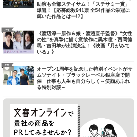
助演も全部ステイサム！「ステサミー賞」
爆誕！【応募総数941票 全54作品の栄冠に
輝いた作品とはー!?】
PR
《渡辺淳一原作＆娘・渡邉直子監督》“女性
の性”を真摯に描く意欲作に黒木瞳・西岡德
馬・吉田羊が出演決定！《映画『月がみて
いる』》
PR
オープン1周年を記念した特別イベントがサ
ムソナイト・ブラックレーベル銀座店で開
催 仕事も人生も自分らしく～笑顔あふれ
る特別対談～