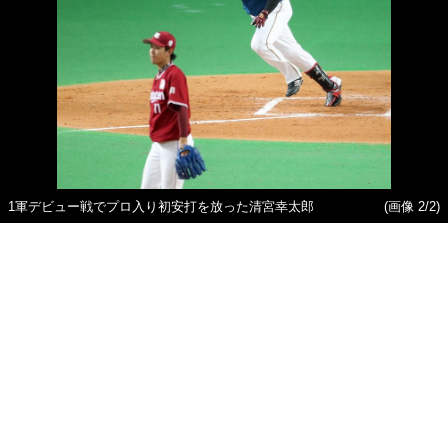
1軍デビュー戦でプロ入り初安打を放った清宮幸太郎
(画像 2/2)