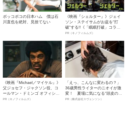
ボッコボコの日本ハム 僕は石
《映画『シェルター』》ジェイ
川直也を絶対、見捨てない
ソン・ステイサムがお盆を“打
破”する!!《「眠眠打破」コラ
ボ》
PR（キノフィルムズ）
《映画『Michael／マイケル』》
「えっ、こんなに変わるの？」
父ジョセフ・ジャクソン役、コ
36歳男性ライターのニオイが激
ールマン・ドミンゴ オフィシャ
変！ 夏場に気になる“頭皮のニ
ルインタビュー“観客を魅了した
オイ”や“ベタつき”を解消す
PR（キノフィルムズ）
PR（株式会社スヴェンソン）
名優、複雑な父親像への想いを
る、“ウィッグのスペシャリス
語る”《日本興収70億円突破》
ト”が生み出した徹底ケアとは