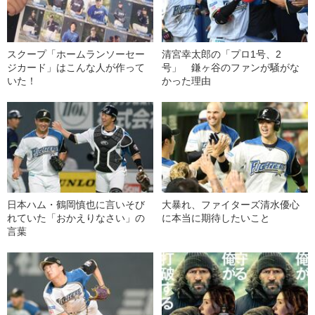
スクープ「ホームランソーセー
清宮幸太郎の「プロ1号、2
ジカード」はこんな人が作って
号」 鎌ヶ谷のファンが騒がな
いた！
かった理由
日本ハム・鶴岡慎也に言いそび
大暴れ、ファイターズ清水優心
れていた「おかえりなさい」の
に本当に期待したいこと
言葉