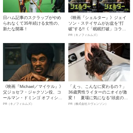
日ハム記事のスクラップがやめ
《映画『シェルター』》ジェイ
られなくて35年続ける女性の、
ソン・ステイサムがお盆を“打
新たな開幕！
破”する!!《「眠眠打破」コラ
ボ》
PR（キノフィルムズ）
《映画『Michael／マイケル』》
「えっ、こんなに変わるの？」
父ジョセフ・ジャクソン役、コ
36歳男性ライターのニオイが激
ールマン・ドミンゴ オフィシャ
変！ 夏場に気になる“頭皮のニ
ルインタビュー“観客を魅了した
オイ”や“ベタつき”を解消す
PR（キノフィルムズ）
PR（株式会社スヴェンソン）
名優、複雑な父親像への想いを
る、“ウィッグのスペシャリス
語る”《日本興収70億円突破》
ト”が生み出した徹底ケアとは