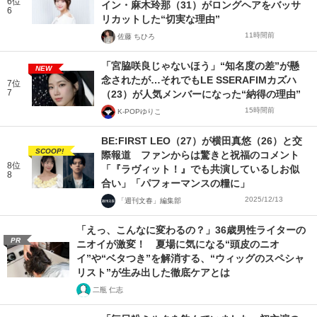
6位
イン・麻木玲那（31）がロングヘアをバッサ
6
リカットした“切実な理由”
11時間前
佐藤 ちひろ
「宮脇咲良じゃないほう」“知名度の差”が懸
NEW
念されたが…それでもLE SSERAFIMカズハ
7位
7
（23）が人気メンバーになった“納得の理由”
15時間前
K-POPゆりこ
BE:FIRST LEO（27）が横田真悠（26）と交
SCOOP!
際報道 ファンからは驚きと祝福のコメント
8位
「『ラヴィット！』でも共演しているしお似
8
合い」「パフォーマンスの糧に」
2025/12/13
「週刊文春」編集部
「えっ、こんなに変わるの？」36歳男性ライターの
PR
ニオイが激変！ 夏場に気になる“頭皮のニオ
イ”や“ベタつき”を解消する、“ウィッグのスペシャ
リスト”が生み出した徹底ケアとは
二瓶 仁志