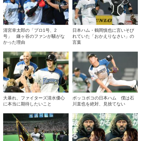
清宮幸太郎の「プロ1号、2
日本ハム・鶴岡慎也に言いそび
号」 鎌ヶ谷のファンが騒がな
れていた「おかえりなさい」の
かった理由
言葉
大暴れ、ファイターズ清水優心
ボッコボコの日本ハム 僕は石
に本当に期待したいこと
川直也を絶対、見捨てない