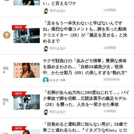
い」と言えるワケ
11時間前
市川 はるひ
「足をもう一本失わないと学ばないんです
NEW
ね」痛烈な中傷コメントも…脚を失った動画
クリエイター（28）が「義足を見せる」と決
めるまで
11時間前
市川 はるひ
ヤクザ顔負けの「血みどろ情事」豊満な身体
を舐めまわされ…「自称16歳美少女」怪演
4位
4
中、かたせ梨乃（69）の美しすぎる“熟れ方”
2026/08/06
ゆるま 小林
「右脚があらぬ方向に180度ねじれて…」バイ
NEW
ク事故で脚を切断…元競泳選手の義足モデル
5位
5
（28）を襲った、人生を一変させた事故
11時間前
市川 はるひ
「目覚めると運転席に知らない男が」18歳で
NEW
車ごと連れ去られ…『イタズラなKiss』ヒロ