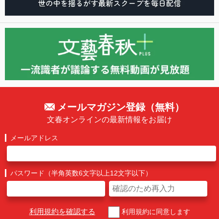
メールマガジン登録（無料）
文春オンラインの最新情報をお届け
メールアドレス
パスワード（半角英数6文字以上12文字以下）
利用規約を確認する
利用規約に同意します