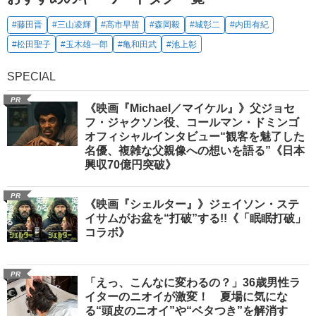
#藤田晋
#三山凌輝
#高市早苗
#森岡毅
#城彰二
#内田有紀
#松田聖子
#玉木雄一郎
#亀和田武
#池上彰
SPECIAL
PR
《映画『Michael／マイケル』》父ジョセ
フ・ジャクソン役、コールマン・ドミンゴ
オフィシャルインタビュー“観客を魅了した
名優、複雑な父親像への想いを語る”《日本
興収70億円突破》
PR
《映画『シェルター』》ジェイソン・ステ
イサムがお盆を“打破”する!!《「眠眠打破」
コラボ》
PR
「えっ、こんなに変わるの？」36歳男性ラ
イターのニオイが激変！ 夏場に気にな
る“頭皮のニオイ”や“ベタつき”を解消す