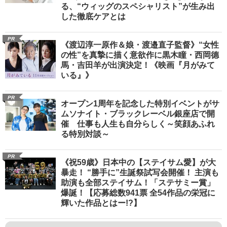
る、“ウィッグのスペシャリスト”が生み出
した徹底ケアとは
PR
《渡辺淳一原作＆娘・渡邉直子監督》“女性
の性”を真摯に描く意欲作に黒木瞳・西岡德
馬・吉田羊が出演決定！《映画『月がみて
いる』》
PR
オープン1周年を記念した特別イベントがサ
ムソナイト・ブラックレーベル銀座店で開
催 仕事も人生も自分らしく～笑顔あふれ
る特別対談～
PR
《祝59歳》日本中の【ステイサム愛】が大
暴走！ “勝手に”生誕祭試写会開催！ 主演も
助演も全部ステイサム！「ステサミー賞」
爆誕！【応募総数941票 全54作品の栄冠に
輝いた作品とはー!?】