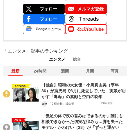
フォロー
メルマガ登録
フォロー
公式YouTube
Googleニュース
「エンタメ」記事のランキング
エンタメ
総合
最新
24時間
週間
月間
写真
【独自】昭和の大女優・小川真由美（享年
SCOOP!
86）が鹿児島で3月に死去していた 実娘が明
かす「毒母」の素顔と空白の晩年
13時間前
「文藝春秋」編集部
「義足の体で夜の営みはできるのか」誰にも
NEW
相談できなかった切実な悩みも…脚を失った
モデル・かわけい（28）が「ずっと運がい