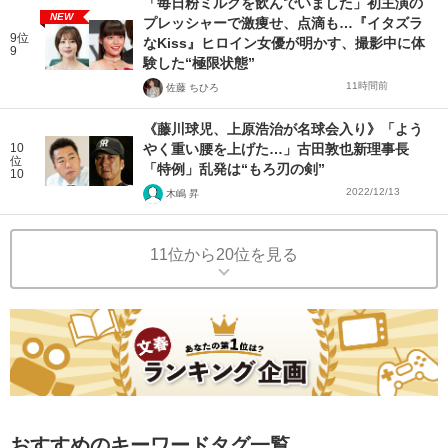
「毎日粉ミルクを飲んでいました」初主演の
NEW
プレッシャーで激痩せ、点滴も…『イタズラ
9位
なKiss』ヒロイン女優が明かす、撮影中に体
9
験した“極限状態”
11時間前
佐藤 ちひろ
《藤川球児、上原浩治が名球会入り》「よう
10
やく重い腰を上げた…」古田敦也新理事長
位
「特例」乱発は“もろ刃の剣”
10
2022/12/13
木嶋 昇
11位から20位を見る
おすすめのキーワードタグ一覧