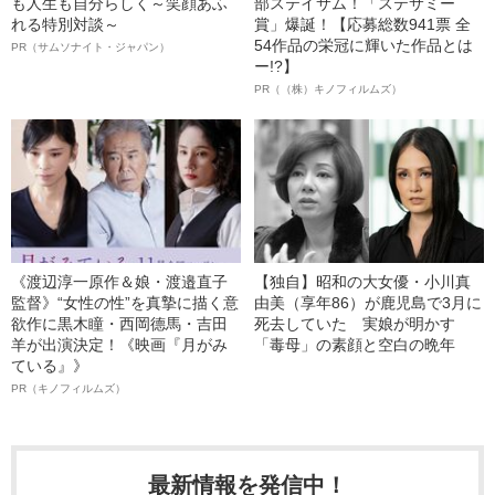
も人生も自分らしく～笑顔あふ
部ステイサム！「ステサミー
れる特別対談～
賞」爆誕！【応募総数941票 全
54作品の栄冠に輝いた作品とは
PR（サムソナイト・ジャパン）
ー!?】
PR（（株）キノフィルムズ）
《渡辺淳一原作＆娘・渡邉直子
【独自】昭和の大女優・小川真
監督》“女性の性”を真摯に描く意
由美（享年86）が鹿児島で3月に
欲作に黒木瞳・西岡德馬・吉田
死去していた 実娘が明かす
羊が出演決定！《映画『月がみ
「毒母」の素顔と空白の晩年
ている』》
PR（キノフィルムズ）
最新情報を発信中！