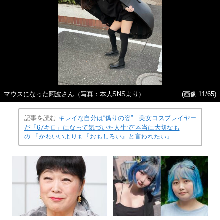
マウスになった阿波さん（写真：本人SNSより）
(画像 11/65)
記事を読む
キレイな自分は“偽りの姿”…美女コスプレイヤー
が「67キロ」になって気づいた人生で“本当に大切なも
の”「かわいいよりも『おもしろい』と言われたい」