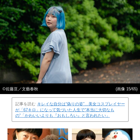
©佐藤亘／文藝春秋
(画像 15/65)
記事を読む
キレイな自分は“偽りの姿”…美女コスプレイヤー
が「67キロ」になって気づいた人生で“本当に大切なも
の”「かわいいよりも『おもしろい』と言われたい」