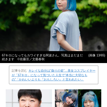
67キロになってもカワイすぎる阿波さん。写真はまだまだ
(画像 13/65)
続きます ©佐藤亘／文藝春秋
記事を読む
キレイな自分は“偽りの姿”…美女コスプレイヤー
が「67キロ」になって気づいた人生で“本当に大切なも
の”「かわいいよりも『おもしろい』と言われたい」