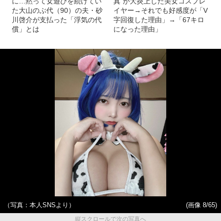
に…黙って女遊びを続けてい
真”が大炎上した美女コスプレ
た大山のぶ代（90）の夫・砂
イヤー→それでも好感度が「V
川啓介が支払った「浮気の代
字回復した理由」→「67キロ
償」とは
になった理由」
（写真：本人SNSより）
(画像 8/65)
縦スクロールで次の写真へ