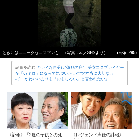
ときにはユニークなコスプレも…（写真：本人SNSより）
(画像 9/65)
記事を読む
キレイな自分は“偽りの姿”…美女コスプレイヤー
が「67キロ」になって気づいた人生で“本当に大切なも
の”「かわいいよりも『おもしろい』と言われたい」
《訃報》「2度の子供との死
《レジェンド声優の訃報》