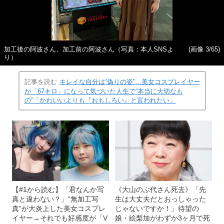
加工後の阿波さん、加工前の阿波さん（写真：本人SNSよ
(画像 3/65)
り）
記事を読む
キレイな自分は“偽りの姿”…美女コスプレイヤー
が「67キロ」になって気づいた人生で“本当に大切なも
の”「かわいいよりも『おもしろい』と言われたい」
【#1から読む】「君なんか写
《大山のぶ代さん死去》「先
真と違わない？」“無加工写
生は大丈夫だとおっしゃった
真”が大炎上した美女コスプレ
じゃないですか！」待望の
イヤー→それでも好感度が「V
娘・絵梨加がわずか3ヶ月で死