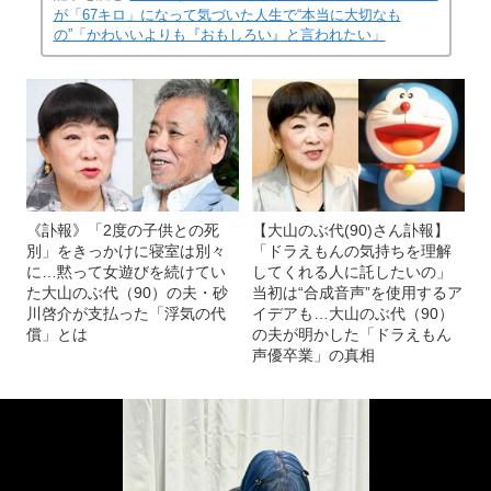
が「67キロ」になって気づいた人生で“本当に大切なも
の”「かわいいよりも『おもしろい』と言われたい」
《訃報》「2度の子供との死
【大山のぶ代(90)さん訃報】
別」をきっかけに寝室は別々
「ドラえもんの気持ちを理解
に…黙って女遊びを続けてい
してくれる人に託したいの」
た大山のぶ代（90）の夫・砂
当初は“合成音声”を使用するア
川啓介が支払った「浮気の代
イデアも…大山のぶ代（90）
償」とは
の夫が明かした「ドラえもん
声優卒業」の真相