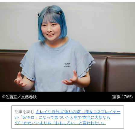
©佐藤亘／文藝春秋
(画像 17/65)
記事を読む
キレイな自分は“偽りの姿”…美女コスプレイヤー
が「67キロ」になって気づいた人生で“本当に大切なも
の”「かわいいよりも『おもしろい』と言われたい」