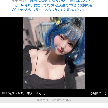
記事を読む
キレイな自分は“偽りの姿”…美女コスプレイヤ
ーが「67キロ」になって気づいた人生で“本当に大切なも
の”「かわいいよりも『おもしろい』と言われたい」
加工写真（写真：本人SNSより）
(画像 2/65)
縦スクロールで次の写真へ