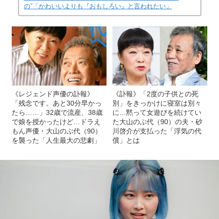
の”「かわいいよりも『おもしろい』と言われたい」
《レジェンド声優の訃報》
《訃報》「2度の子供との死
「残念です。あと30分早かっ
別」をきっかけに寝室は別々
たら……」32歳で流産、38歳
に…黙って女遊びを続けてい
で娘を授かったけど…ドラえ
た大山のぶ代（90）の夫・砂
もん声優・大山のぶ代（90）
川啓介が支払った「浮気の代
を襲った「人生最大の悲劇」
償」とは