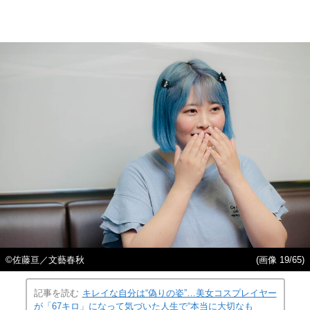
©佐藤亘／文藝春秋
(画像 19/65)
記事を読む
キレイな自分は“偽りの姿”…美女コスプレイヤー
が「67キロ」になって気づいた人生で“本当に大切なも