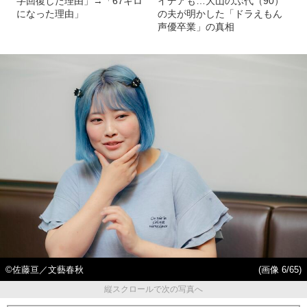
字回復した理由」→「67キロ
イデアも…大山のぶ代（90）
になった理由」
の夫が明かした「ドラえもん
声優卒業」の真相
©佐藤亘／文藝春秋
(画像 6/65)
縦スクロールで次の写真へ