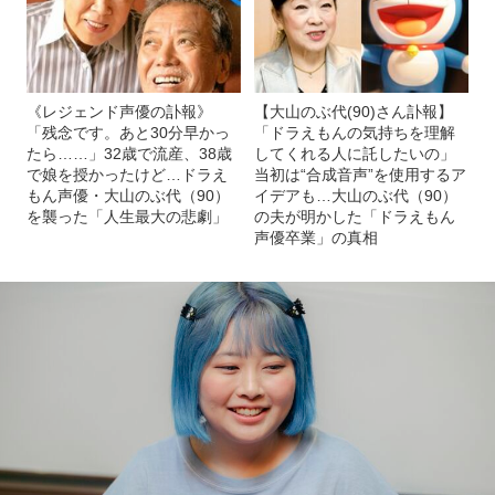
《レジェンド声優の訃報》
【大山のぶ代(90)さん訃報】
「残念です。あと30分早かっ
「ドラえもんの気持ちを理解
たら……」32歳で流産、38歳
してくれる人に託したいの」
で娘を授かったけど…ドラえ
当初は“合成音声”を使用するア
もん声優・大山のぶ代（90）
イデアも…大山のぶ代（90）
を襲った「人生最大の悲劇」
の夫が明かした「ドラえもん
声優卒業」の真相