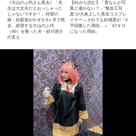
《大山のぶ代さん死去》「先
【#1から読む】「君なんか写
生は大丈夫だとおっしゃった
真と違わない？」“無加工写
じゃないですか！」待望の
真”が大炎上した美女コスプレ
娘・絵梨加がわずか3ヶ月で死
イヤー→それでも好感度が「V
去…絶望する大山のぶ代
字回復した理由」→「67キロ
（90）を救った夫・砂川啓介
になった理由」
の支え