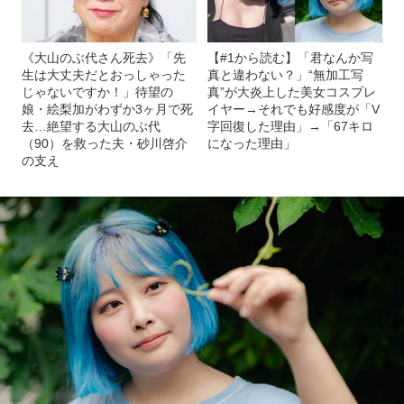
《大山のぶ代さん死去》「先
【#1から読む】「君なんか写
生は大丈夫だとおっしゃった
真と違わない？」“無加工写
じゃないですか！」待望の
真”が大炎上した美女コスプレ
娘・絵梨加がわずか3ヶ月で死
イヤー→それでも好感度が「V
去…絶望する大山のぶ代
字回復した理由」→「67キロ
（90）を救った夫・砂川啓介
になった理由」
の支え