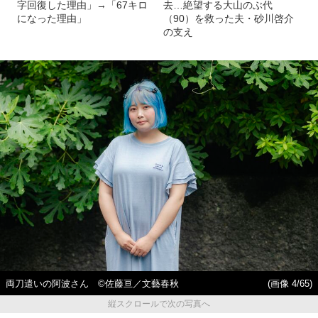
字回復した理由」→「67キロ
去…絶望する大山のぶ代
になった理由」
（90）を救った夫・砂川啓介
の支え
両刀遣いの阿波さん ©佐藤亘／文藝春秋
(画像 4/65)
縦スクロールで次の写真へ