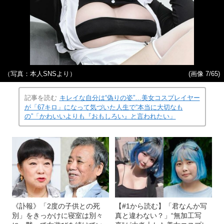
（写真：本人SNSより）
(画像 7/65)
記事を読む
キレイな自分は“偽りの姿”…美女コスプレイヤー
が「67キロ」になって気づいた人生で“本当に大切なも
の”「かわいいよりも『おもしろい』と言われたい」
《訃報》「2度の子供との死
【#1から読む】「君なんか写
別」をきっかけに寝室は別々
真と違わない？」“無加工写