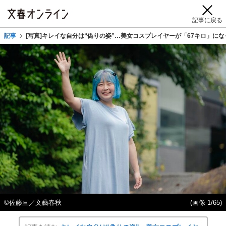
記事に戻る
記事
[写真]キレイな自分は“偽りの姿”…美女コスプレイヤーが「67キロ」
©佐藤亘／文藝春秋
(画像 1/65)