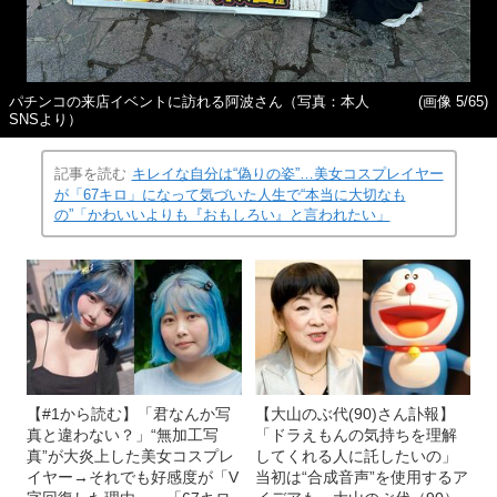
パチンコの来店イベントに訪れる阿波さん（写真：本人
(画像 5/65)
SNSより）
記事を読む
キレイな自分は“偽りの姿”…美女コスプレイヤー
が「67キロ」になって気づいた人生で“本当に大切なも
の”「かわいいよりも『おもしろい』と言われたい」
【#1から読む】「君なんか写
【大山のぶ代(90)さん訃報】
真と違わない？」“無加工写
「ドラえもんの気持ちを理解
真”が大炎上した美女コスプレ
してくれる人に託したいの」
イヤー→それでも好感度が「V
当初は“合成音声”を使用するア