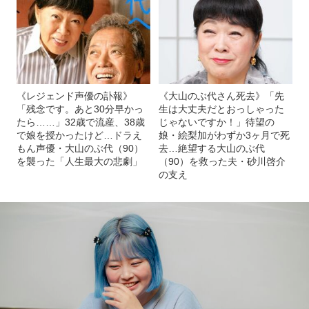
《レジェンド声優の訃報》
《大山のぶ代さん死去》「先
「残念です。あと30分早かっ
生は大丈夫だとおっしゃった
たら……」32歳で流産、38歳
じゃないですか！」待望の
で娘を授かったけど…ドラえ
娘・絵梨加がわずか3ヶ月で死
もん声優・大山のぶ代（90）
去…絶望する大山のぶ代
を襲った「人生最大の悲劇」
（90）を救った夫・砂川啓介
の支え