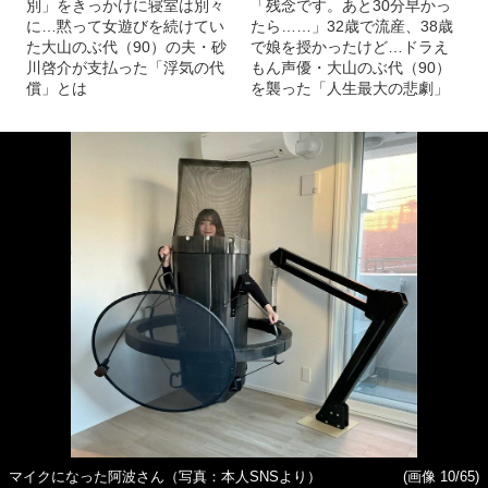
別」をきっかけに寝室は別々
「残念です。あと30分早かっ
に…黙って女遊びを続けてい
たら……」32歳で流産、38歳
た大山のぶ代（90）の夫・砂
で娘を授かったけど…ドラえ
川啓介が支払った「浮気の代
もん声優・大山のぶ代（90）
償」とは
を襲った「人生最大の悲劇」
マイクになった阿波さん（写真：本人SNSより）
(画像 10/65)