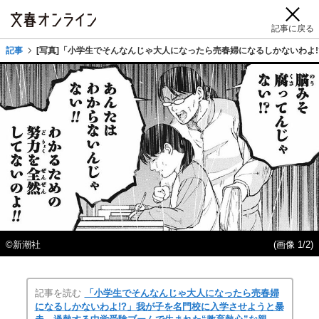
記事に戻る
記事
[写真]「小学生でそんなんじゃ大人になったら売春婦になるしかないわよ
©新潮社
(画像 1/2)
記事を読む
「小学生でそんなんじゃ大人になったら売春婦
になるしかないわよ!?」我が子を名門校に入学させようと暴