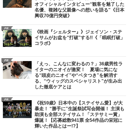
オフィシャルインタビュー“観客を魅了した
名優、複雑な父親像への想いを語る”《日本
興収70億円突破》
PR
《映画『シェルター』》ジェイソン・ステ
イサムがお盆を“打破”する!!《「眠眠打破」
コラボ》
PR
「えっ、こんなに変わるの？」36歳男性ラ
イターのニオイが激変！ 夏場に気にな
る“頭皮のニオイ”や“ベタつき”を解消す
る、“ウィッグのスペシャリスト”が生み出
した徹底ケアとは
PR
《祝59歳》日本中の【ステイサム愛】が大
暴走！ “勝手に”生誕祭試写会開催！ 主演も
助演も全部ステイサム！「ステサミー賞」
爆誕！【応募総数941票 全54作品の栄冠に
輝いた作品とはー!?】