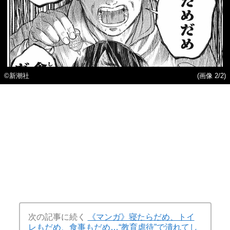
©新潮社
(画像 2/2)
次の記事に続く
《マンガ》寝たらだめ、トイ
レもだめ、食事もだめ…“教育虐待”で潰れてし