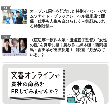
PR
オープン1周年を記念した特別イベントがサ
ムソナイト・ブラックレーベル銀座店で開
催 仕事も人生も自分らしく～笑顔あふれ
る特別対談～
PR
《渡辺淳一原作＆娘・渡邉直子監督》“女性
の性”を真摯に描く意欲作に黒木瞳・西岡德
馬・吉田羊が出演決定！《映画『月がみて
いる』》