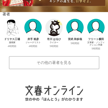
著者
ドリヤス工場
井手 裕彦
市川 はるひ
宮武 和多哉
フリート横田
漫画家
ジャーナリスト
ライター
文筆家・ノンフィ
5時間前
クション作家
4時間前
4時間前
5時間前
5時間前
その他の著者を見る