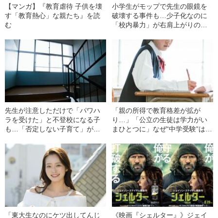
【マンガ】『教育虐待 子供を壊
小学生がモップで先生の眼鏡を
す「教育熱心」な親たち』を読
破壊する事件も…少子化なのに
む
「校内暴力」が右肩上がりの理
由【データ有り】
先生が注意しただけで「パワハ
「親の所得で教育格差が拡が
ラを受けた」と不登校になる子
り…」「公立の生徒は学力がい
も…「否定しない子育て」が招
まひとつに」なぜ“中学受験”はこ
いた学校教育の惨状
んなに過熱してしまったのか？
「東大生なのにケツ出してんじ
《映画『シェルター』》ジェイ