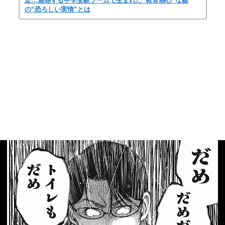
走…過熱する中学受験ブームで生まれた“教育熱心”な親
の“恐ろしい実情”とは