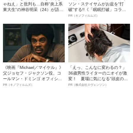
ゃねえ」と批判も…自称“炎上系
ソン・ステイサムがお盆を“打
東大生“の神谷明采（24）が語
破”する!!《「眠眠打破」コラ
る、グラビアに挑戦した本当の
ボ》
PR（キノフィルムズ）
理由
《映画『Michael／マイケル』》
「えっ、こんなに変わるの？」
父ジョセフ・ジャクソン役、コ
36歳男性ライターのニオイが激
ールマン・ドミンゴ オフィシャ
変！ 夏場に気になる“頭皮のニ
ルインタビュー“観客を魅了した
オイ”や“ベタつき”を解消す
PR（キノフィルムズ）
PR（株式会社スヴェンソン）
名優、複雑な父親像への想いを
る、“ウィッグのスペシャリス
語る”《日本興収70億円突破》
ト”が生み出した徹底ケアとは