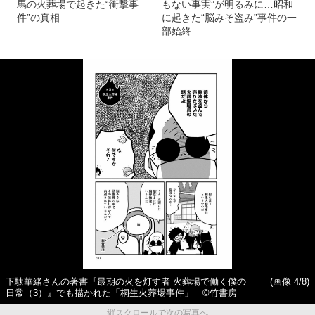
馬の火葬場で起きた“衝撃事
もない事実”が明るみに…昭和
件”の真相
に起きた“脳みそ盗み”事件の一
部始終
下駄華緒さんの著書『最期の火を灯す者 火葬場で働く僕の
(画像 4/8)
日常（3）』でも描かれた「桐生火葬場事件」 ©竹書房
縦スクロールで次の写真へ