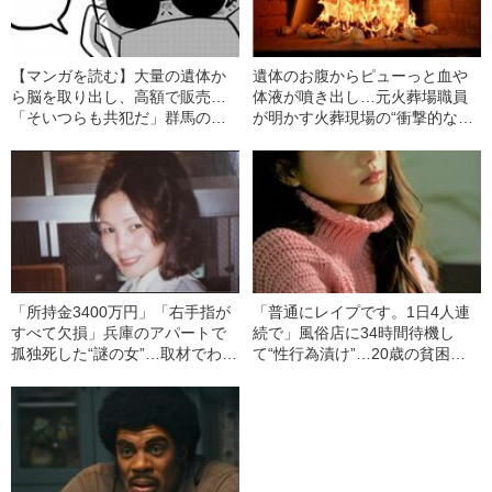
【マンガを読む】大量の遺体か
遺体のお腹からピューっと血や
ら脳を取り出し、高額で販売…
体液が噴き出し…元火葬場職員
「そいつらも共犯だ」群馬の火
が明かす火葬現場の“衝撃的な光
葬場で起きた“衝撃事件”の真相
景”
「所持金3400万円」「右手指が
「普通にレイプです。1日4人連
すべて欠損」兵庫のアパートで
続で」風俗店に34時間待機し
孤独死した“謎の女”…取材でわか
て“性行為漬け”…20歳の貧困女
った身元不明女性の“正体”とは
子大生が直面する“ヤバい現実”