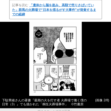
記事を読む
「遺体から脳を盗み、高額で売りさばいてい
た」群馬の火葬場で“日本を揺るがす大事件”が発覚するま
での経緯
下駄華緒さんの著書『最期の火を灯す者 火葬場で働く僕の
(画像 2/8)
日常（3）』でも描かれた「桐生火葬場事件」 ©竹書房