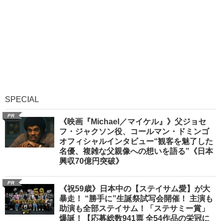
SPECIAL
PR
《映画『Michael／マイケル』》父ジョセ
フ・ジャクソン役、コールマン・ドミンゴ
オフィシャルインタビュー“観客を魅了した
名優、複雑な父親像への想いを語る”《日本
興収70億円突破》
PR
《祝59歳》日本中の【ステイサム愛】が大
暴走！ “勝手に”生誕祭試写会開催！ 主演も
助演も全部ステイサム！「ステサミー賞」
爆誕！【応募総数941票 全54作品の栄冠に