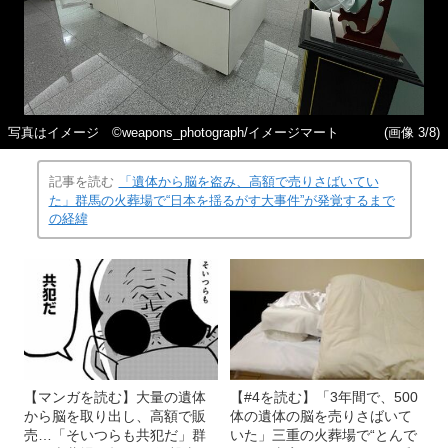
写真はイメージ ©weapons_photograph/イメージマート
(画像 3/8)
記事を読む
「遺体から脳を盗み、高額で売りさばいてい
た」群馬の火葬場で“日本を揺るがす大事件”が発覚するまで
の経緯
【マンガを読む】大量の遺体
【#4を読む】「3年間で、500
から脳を取り出し、高額で販
体の遺体の脳を売りさばいて
売…「そいつらも共犯だ」群
いた」三重の火葬場で“とんで