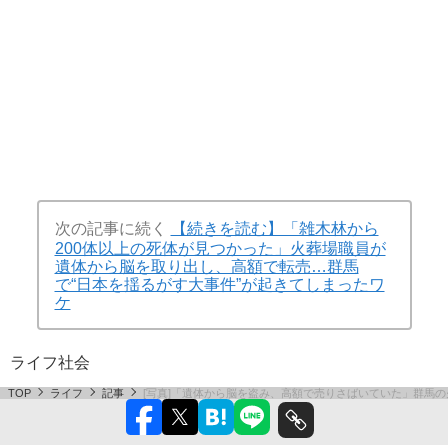
次の記事に続く
【続きを読む】「雑木林から
200体以上の死体が見つかった」火葬場職員が
遺体から脳を取り出し、高額で転売…群馬
で“日本を揺るがす大事件”が起きてしまったワ
ケ
ライフ
社会
TOP
ライフ
記事
[写真]「遺体から脳を盗み、高額で売りさばいていた」群馬の