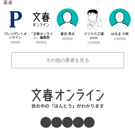
著者
プレジデントオ
「文春オンライ
飯伏 幸太
ドリヤス工場
ゆるま 小林
ンライン
ン」編集部
漫画家
9時間前
16時間前
7時間前
8時間前
15時間前
その他の著者を見る