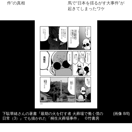
件”の真相
馬で“日本を揺るがす大事件”が
起きてしまったワケ
下駄華緒さんの著書『最期の火を灯す者 火葬場で働く僕の
(画像 8/8)
日常（3）』でも描かれた「桐生火葬場事件」 ©竹書房