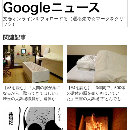
文春オンラインをフォローする
（遷移先で☆マークをクリ
ック）
関連記事
【#3を読む】「人間の脳が薬に
【#4を読む】「3年間で、500体
なるから、取ってきてほしい」
の遺体の脳を売りさばいてい
埼玉の火葬場職員が、遺体から
た」三重の火葬場で“とんでもな
脳を盗んで転売…日本各地の火
い事実”が明るみに…昭和に起き
葬場で“脳みそ盗み”が起きていた
た“脳みそ盗み”事件の一部始終
過去