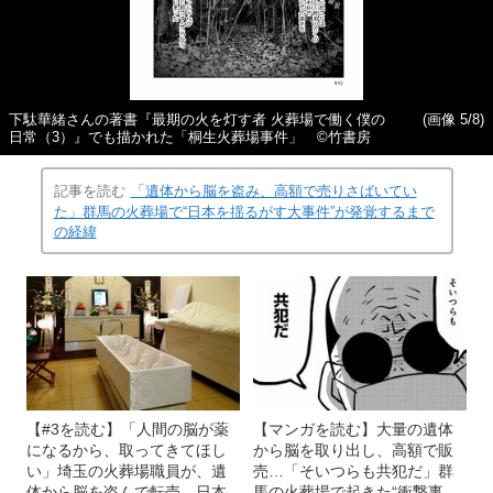
下駄華緒さんの著書『最期の火を灯す者 火葬場で働く僕の
(画像 5/8)
日常（3）』でも描かれた「桐生火葬場事件」 ©竹書房
記事を読む
「遺体から脳を盗み、高額で売りさばいてい
た」群馬の火葬場で“日本を揺るがす大事件”が発覚するまで
の経緯
【#3を読む】「人間の脳が薬
【マンガを読む】大量の遺体
になるから、取ってきてほし
から脳を取り出し、高額で販
い」埼玉の火葬場職員が、遺
売…「そいつらも共犯だ」群
体から脳を盗んで転売…日本
馬の火葬場で起きた“衝撃事