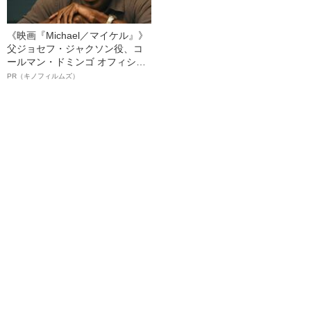
《映画『Michael／マイケル』》
父ジョセフ・ジャクソン役、コ
ールマン・ドミンゴ オフィシャ
ルインタビュー“観客を魅了した
PR（キノフィルムズ）
名優、複雑な父親像への想いを
語る”《日本興収70億円突破》