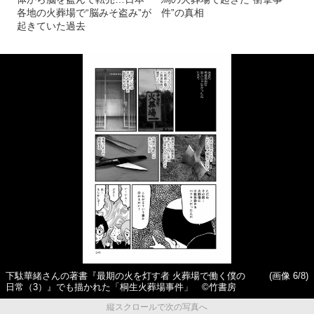
各地の火葬場で“脳みそ盗み”が
件”の真相
起きていた過去
下駄華緒さんの著書『最期の火を灯す者 火葬場で働く僕の
(画像 6/8)
日常（3）』でも描かれた「桐生火葬場事件」 ©竹書房
縦スクロールで次の写真へ