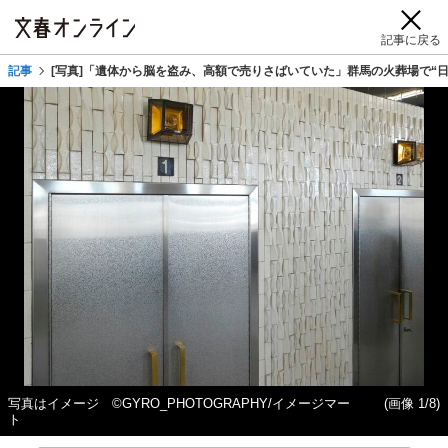
記事に戻る
記事
[写真]「遺体から脳を盗み、高額で売りさばいていた」群馬の火葬場で“
写真はイメージ ©GYRO_PHOTOGRAPHY/イメージマー
(画像 1/8)
ト