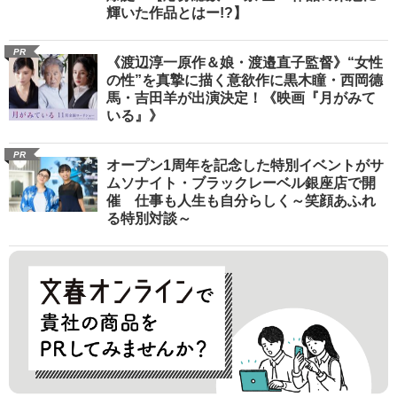
輝いた作品とはー!?】
PR
《渡辺淳一原作＆娘・渡邉直子監督》“女性
の性”を真摯に描く意欲作に黒木瞳・西岡德
馬・吉田羊が出演決定！《映画『月がみて
いる』》
PR
オープン1周年を記念した特別イベントがサ
ムソナイト・ブラックレーベル銀座店で開
催 仕事も人生も自分らしく～笑顔あふれ
る特別対談～