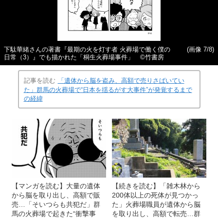
下駄華緒さんの著書『最期の火を灯す者 火葬場で働く僕の
(画像 7/8)
日常（3）』でも描かれた「桐生火葬場事件」 ©竹書房
記事を読む
「遺体から脳を盗み、高額で売りさばいてい
た」群馬の火葬場で“日本を揺るがす大事件”が発覚するまで
の経緯
【マンガを読む】大量の遺体
【続きを読む】「雑木林から
から脳を取り出し、高額で販
200体以上の死体が見つかっ
売…「そいつらも共犯だ」群
た」火葬場職員が遺体から脳
馬の火葬場で起きた“衝撃事
を取り出し、高額で転売…群