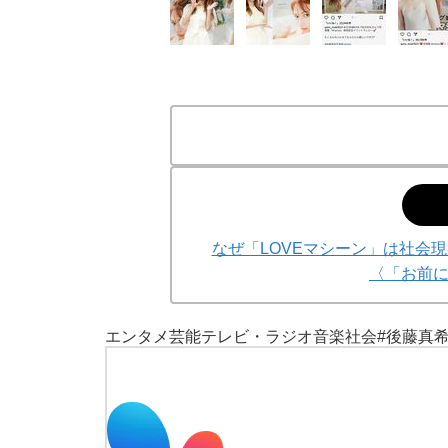
「90%は失敗する。でも…」本田圭佑が初め
なぜ「LOVEマシーン」は社会現
〈「お前
エンタメ
芸能
テレビ・ラジオ
音楽
社会
#後藤真