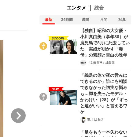
エンタメ
総合
最新
24時間
週間
月間
写真
む将棋
【独自】昭和の大女優・
小川真由美（享年86）が
SCOOP!
鹿児島で3月に死去してい
た 実娘が明かす「毒
母」の素顔と空白の晩年
「文藝春秋」編集部
「義足の体で夜の営みは
できるのか」誰にも相談
できなかった切実な悩み
NEW
も…脚を失ったモデル・
かわけい（28）が「ずっ
と運がいい」と言えるワ
次
ケ
市川 はるひ
「足をもう一本失わない