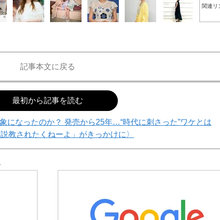
関連リ
記事本文に戻る
て明かした日本代表監督に...
最初から記事を読む
もっと見る
象になったのか？ 発売から25年…“時代に刺さった”ワケとは
に説教されたくねーよ」がきっかけに〉
希