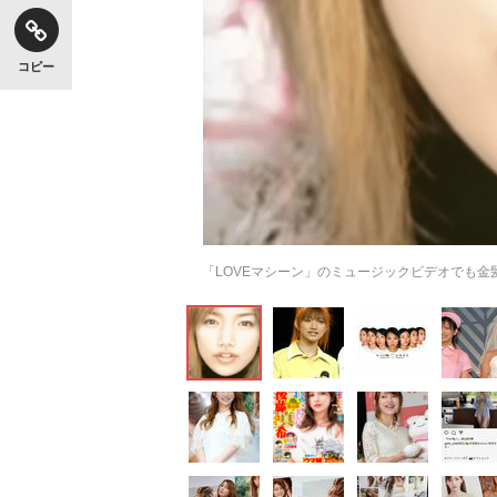
コピー
【独自】昭和の大女優・小川真由美（享年86）
「LOVEマシーン」のミュージックビデオでも金
《VIVANT》頼れる相棒・ドラムが認めた“