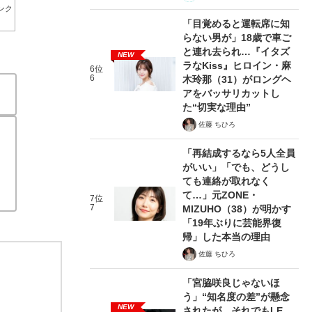
ンク
「目覚めると運転席に知
らない男が」18歳で車ご
と連れ去られ…『イタズ
NEW
ラなKiss』ヒロイン・麻
6位
6
木玲那（31）がロングヘ
アをバッサリカットし
た“切実な理由”
佐藤 ちひろ
「再結成するなら5人全員
がいい」「でも、どうし
ても連絡が取れなく
て…」元ZONE・
7位
7
MIZUHO（38）が明かす
「19年ぶりに芸能界復
帰」した本当の理由
佐藤 ちひろ
「宮脇咲良じゃないほ
う」“知名度の差”が懸念
NEW
されたが…それでもLE