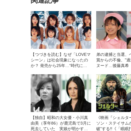
関連記事
【つづきを読む】なぜ「LOVEマ
弟の逮捕と当選、
シーン」は社会現象になったの
賞からの不倫、‟過
か？ 発売から25年…“時代に刺
ヌード…後藤真希
さった”ワケとは〈「お前に説教
落と再生」
されたくねーよ」がきっかけ
に〉
【独自】昭和の大女優・小川真
《映画『シェルタ
由美（享年86）が鹿児島で3月に
ソン・ステイサム
死去していた 実娘が明かす
破”する!!《「眠