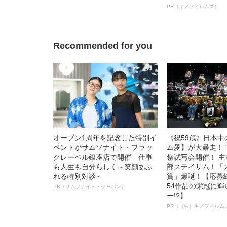
「毒母」の素顔と空白の晩年
ボ》
PR（キノフィルムズ）
Recommended for you
オープン1周年を記念した特別イ
《祝59歳》日本
ベントがサムソナイト・ブラッ
ム愛】が大暴走！ 
クレーベル銀座店で開催 仕事
祭試写会開催！ 
も人生も自分らしく～笑顔あふ
部ステイサム！「
れる特別対談～
賞」爆誕！【応募総
54作品の栄冠に
PR（サムソナイト・ジャパン）
ー!?】
PR（（株）キノフィルム