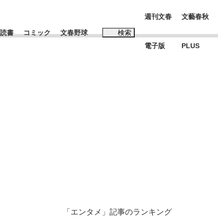
週刊文春
文藝春秋
読書
コミック
文春野球
検索
電子版
PLUS
インタビュー
読書
#玉木雄一郎
K-POPアイドルたち
「エンタメ」記事のランキング