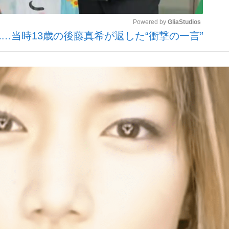
Powered by 
GliaStudios
…当時13歳の後藤真希が返した“衝撃の一言”
観る将棋、読
Mute