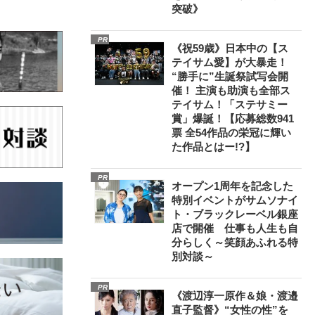
突破》
PR
《祝59歳》日本中の【ス
テイサム愛】が大暴走！
“勝手に”生誕祭試写会開
催！ 主演も助演も全部ス
テイサム！「ステサミー
賞」爆誕！【応募総数941
票 全54作品の栄冠に輝い
た作品とはー!?】
PR
オープン1周年を記念した
特別イベントがサムソナイ
ト・ブラックレーベル銀座
店で開催 仕事も人生も自
分らしく～笑顔あふれる特
別対談～
PR
《渡辺淳一原作＆娘・渡邉
直子監督》“女性の性”を