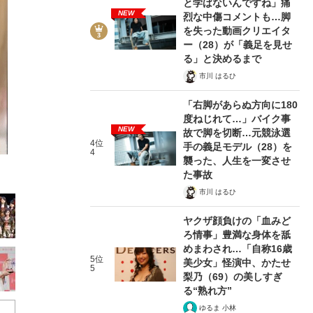
と学ばないんですね」痛
NEW
烈な中傷コメントも…脚
を失った動画クリエイタ
ー（28）が「義足を見せ
る」と決めるまで
市川 はるひ
2/30
「右脚があらぬ方向に180
度ねじれて…」バイク事
NEW
故で脚を切断…元競泳選
4位
手の義足モデル（28）を
4
襲った、人生を一変させ
た事故
市川 はるひ
ヤクザ顔負けの「血みど
ろ情事」豊満な身体を舐
めまわされ…「自称16歳
5位
美少女」怪演中、かたせ
在記》RM→渋谷で飲み会、JIN→伊豆の...
5
梨乃（69）の美しすぎ
る“熟れ方”
ゆるま 小林