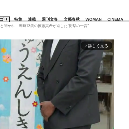
ゴリ
特集
連載
週刊文春
文藝春秋
WOMAN
CINEMA
と聞かれ…当時13歳の後藤真希が返した“衝撃の一言”
キーワード入力
ス
エンタメ
ライフ
ビジネス
詳しく見る
arrow_forward_ios
ーワードタグ一覧
市早苗
#後藤真希
#森岡毅
#城彰二
#内田有紀
#松田聖子
池上彰
時価総額が一時トヨタ超え...
日本生まれの