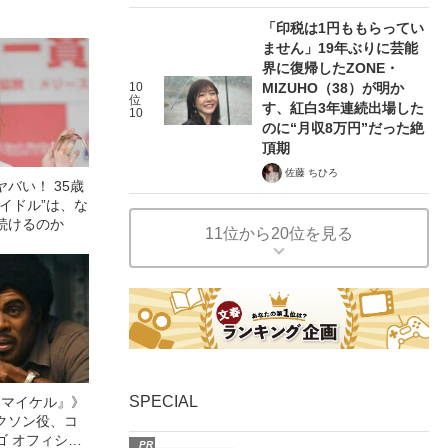
「印税は1円ももらってい
ません」19年ぶりに芸能
界に復帰したZONE・
10
MIZUHO（38）が明か
位
す、紅白3年連続出場した
10
のに“月収8万円”だった絶
頂期
佐藤 ちひろ
バい！ 35歳
イドル”は、な
続けるのか
11位から20位を見る
SPECIAL
l／マイケル』》
クソン役、コ
ゴ オフィシャ
PR