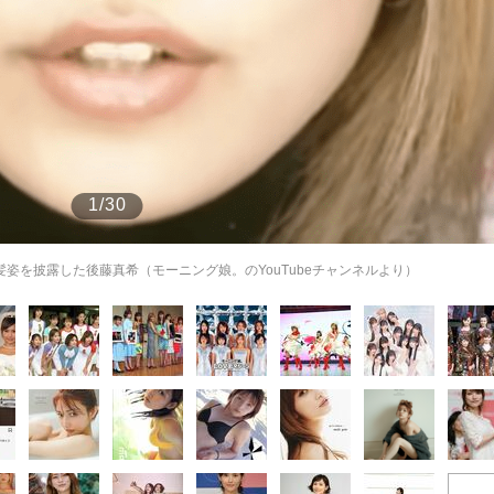
もっと見る
が鹿児島で3月に死去し...
1/30
髪姿を披露した後藤真希（モーニング娘。のYouTubeチャンネルより）
照ノ富士に激怒され...
《BTS厳戒トーキョー滞