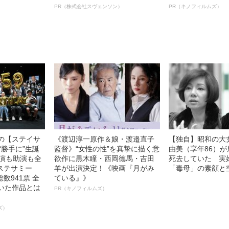
オイ”や“ベタつき”を解消す
ルインタビュー“
PR（株式会社スヴェンソン）
PR（キノフィルムズ）
る、“ウィッグのスペシャリス
名優、複雑な父親
ト”が生み出した徹底ケアとは
語る”《日本興収7
中の【ステイサ
《渡辺淳一原作＆娘・渡邉直子
【独自】昭和の大
“勝手に”生誕
監督》“女性の性”を真摯に描く意
由美（享年86）が
主演も助演も全
欲作に黒木瞳・西岡德馬・吉田
死去していた 実
ステサミー
羊が出演決定！《映画『月がみ
「毒母」の素顔と
数941票 全
ている』》
輝いた作品とは
PR（キノフィルムズ）
ズ）