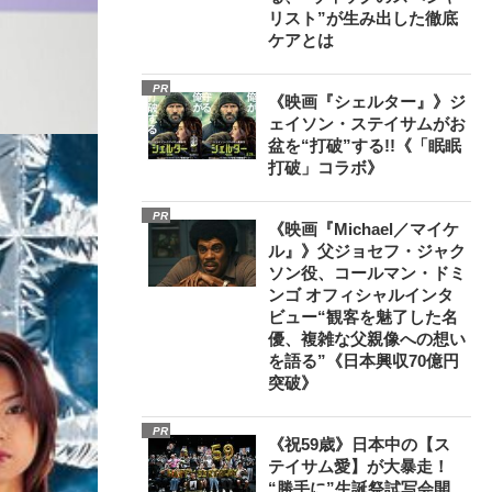
リスト”が生み出した徹底
ケアとは
PR
《映画『シェルター』》ジ
ェイソン・ステイサムがお
盆を“打破”する!!《「眠眠
打破」コラボ》
PR
《映画『Michael／マイケ
ル』》父ジョセフ・ジャク
ソン役、コールマン・ドミ
ンゴ オフィシャルインタ
ビュー“観客を魅了した名
優、複雑な父親像への想い
を語る”《日本興収70億円
突破》
PR
《祝59歳》日本中の【ス
テイサム愛】が大暴走！
“勝手に”生誕祭試写会開