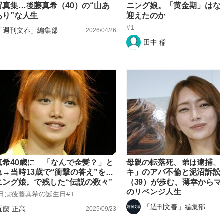
写真集…後藤真希（40）の“山あ
ニング娘。「黄金期」は
あり”な人生
迎えたのか
#1
「週刊文春」編集部
2026/04/26
いまさら聞け
田中 稲
手が証言した“NPB聞...
「クマが悪者扱いされているの
真希40歳に 「なんで金髪？」と
母親の転落死、弟は逮捕
れ→当時13歳で“衝撃の答え”を…
キ」のアパ不倫と泥沼訴
ニング娘。で残した“伝説の数々”
（39）が歩む、薄幸から
もっと見る
のリベンジ人生
3日は後藤真希の誕生日#1
「週刊文春」編集部
カー日本代表・森保一監督...
近藤 正高
2025/09/23