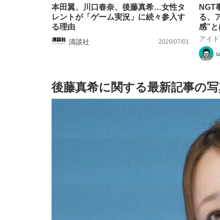
本田翼、川口春奈、後藤真希…女性タ
NG
レントが「ゲーム実況」に続々参入す
る、
る理由
感”
アイド
清談社
2020/07/01
u
後藤真希に関する最新記事の写