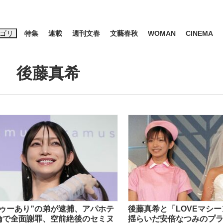
ゴリ
特集
連載
週刊文春
文藝春秋
WOMAN
CINEMA
キーワード入力
ス
エンタメ
ライフ
ビジネス
後藤真希
ーワードタグ一覧
山凌輝
#高市早苗
#後藤真希
#森岡毅
#城彰二
#内田有紀
観る将棋、読
#亀和田武
て明かした日本代表監督に...
「最悪の空気のまま解散」W
トゥーあり”の弟が逮捕、アパホテ
後藤真希と「LOVEマシ
倫で全面謝罪、空前絶後のセミヌ
揺らいだ安倍なつみのプ