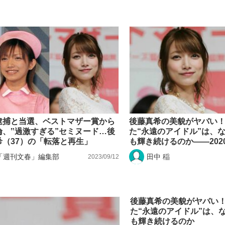
もっと見る
逮捕と当選、ベストマザー賞から
後藤真希の美貌がヤバい！ 
倫、‟過激すぎる”セミヌード…後
た“永遠のアイドル”は、
希（37）の「転落と再生」
も輝き続けるのか――2020 
「週刊文春」編集部
田中 稲
2023/09/12
後藤真希の美貌がヤバい！
た“永遠のアイドル”は、
も輝き続けるのか