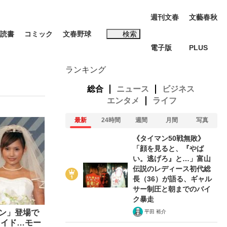
週刊文春
文藝春秋
読書
コミック
文春野球
検索
電子版
PLUS
インタビュー
読書
ランキング
総合
ニュース
ビジネス
エンタメ
ライフ
最新
24時間
週間
月間
写真
#松田聖子
《タイマン50戦無敗》
む将棋
「顔を見ると、『やば
い。逃げろ』と…」富山
伝説のレディース初代総
長（36）が語る、ギャル
サー制圧と朝までのバイ
BC日本代表“敗戦”の真実 選手が明かす...
ク暴走
ーン」登場で
平田 裕介
ライド…モー