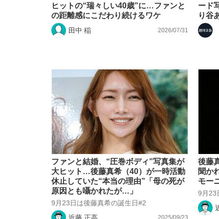
ヒットの“瑞々しい40歳”に…ファンと
ード
の距離感にこだわり続けるワケ
り谷
田中 稲
2026/07/31
「敗因分析は一切聞かれなかった」侍ジャパン選
キングの誕生を、目撃せよ。
ファンと結婚、“圧巻ボディ”写真集が
後藤
the Style
大ヒット…後藤真希（40）が一時活動
聞か
休止していた“本当の理由”「母の死が
モー
原因とも囁かれたが…」
9月2
9月23日は後藤真希の誕生日#2
「目標達成できなかったからと言って…」サッ
近藤 正高
2025/09/23