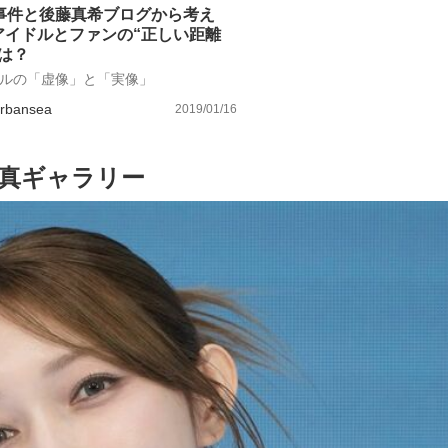
T事件と後藤真希ブログから考え
アイドルとファンの“正しい距離
とは？
ルの「虚像」と「実像」
rbansea
2019/01/16
真ギャラリー