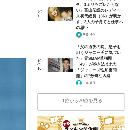
そ、1ミリもズレたくな
い」富山伝説のレディー
9位
9
ス初代総長（36）が明か
す、2人の子育てと仕事へ
の思い
平田 裕介
「父の通夜の晩、息子を
狙うジャニー氏に気づい
た」元SMAP草彅剛
10
（49）が巻き込まれた
位
10
「ジャニーズ性加害問
題」の“数奇な因縁”
山本 雲丹
11位から20位を見る