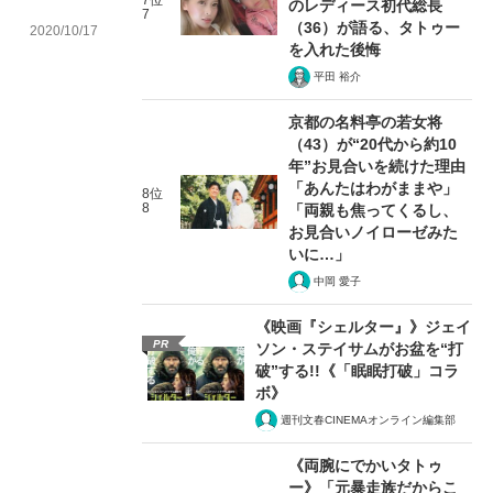
7位
のレディース初代総長
7
（36）が語る、タトゥー
2020/10/17
を入れた後悔
平田 裕介
京都の名料亭の若女将
（43）が“20代から約10
年”お見合いを続けた理由
「あんたはわがままや」
8位
8
「両親も焦ってくるし、
お見合いノイローゼみた
いに…」
中岡 愛子
《映画『シェルター』》ジェイ
PR
ソン・ステイサムがお盆を“打
破”する!!《「眠眠打破」コラ
ボ》
週刊文春CINEMAオンライン編集部
《両腕にでかいタトゥ
ー》「元暴走族だからこ