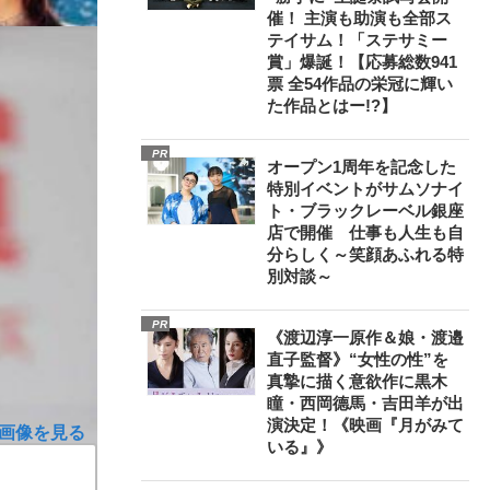
催！ 主演も助演も全部ス
テイサム！「ステサミー
賞」爆誕！【応募総数941
票 全54作品の栄冠に輝い
た作品とはー!?】
PR
オープン1周年を記念した
特別イベントがサムソナイ
ト・ブラックレーベル銀座
店で開催 仕事も人生も自
分らしく～笑顔あふれる特
別対談～
PR
《渡辺淳一原作＆娘・渡邉
直子監督》“女性の性”を
真摯に描く意欲作に黒木
瞳・西岡德馬・吉田羊が出
演決定！《映画『月がみて
画像を見る
いる』》