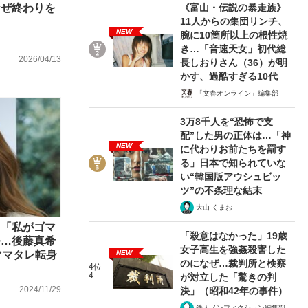
《富山・伝説の暴走族》
なぜ終わりを
11人からの集団リンチ、
NEW
腕に10箇所以上の根性焼
き…「音速天女」初代総
ない資産運用のすべて
2026/04/13
長しおりさん（36）が明
かす、過酷すぎる10代
「文春オンライン」編集部
3万8千人を“恐怖で支
が悲しい」『北の国から』倉本聰氏（91...
配”した男の正体は…「神
NEW
に代わりお前たちを罰す
る」日本で知られていな
い“韓国版アウシュビッ
ツ”の不条理な結末
大山 くまお
、「私がゴマ
「殺意はなかった」19歳
訟…後藤真希
女子高生を強姦殺害した
NEW
ママタレ転身
のになぜ…裁判所と検察
4位
4
が対立した「驚きの判
2024/11/29
決」（昭和42年の事件）
鉄人ノンフィクション編集部