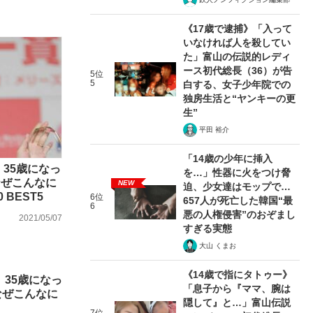
《17歳で逮捕》「入って
いなければ人を殺してい
た」富山の伝説的レディ
ース初代総長（36）が告
5位
5
白する、女子少年院での
独房生活と“ヤンキーの更
生”
平田 裕介
「14歳の少年に挿入
35歳になっ
を…」性器に火をつけ脅
なぜこんなに
NEW
迫、少女達はモップで…
BEST5
6位
657人が死亡した韓国“最
6
悪の人権侵害”のおぞまし
2021/05/07
すぎる実態
大山 くまお
《14歳で指にタトゥー》
 35歳になっ
「息子から『ママ、腕は
なぜこんなに
隠して』と…」富山伝説