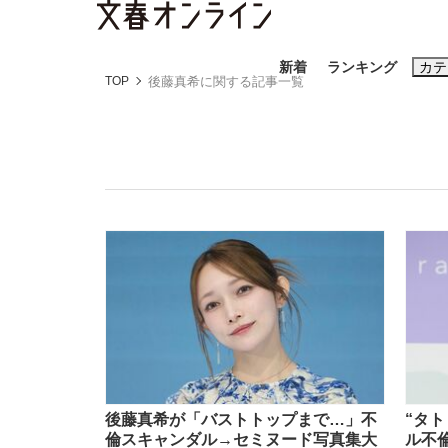
新着
ランキング
カテ
TOP
後藤真希に関する記事一覧
スクープ
ニュー
おすすめのキ
#藤田晋
#三
#玉木雄一郎
「90%は失敗する。でも…」本田圭佑が初め
終戦から81年
後藤真希が「バストトップまで…」不
“タ
倫スキャンダル→セミヌード写真集大
ル不