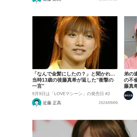
「なんで金髪にしたの？」と聞かれ…
弟の
当時13歳の後藤真希が返した“衝撃の
の不
一言”
藤真
9月9日は「LOVEマシーン」の発売日 #2
近藤 正高
2024/09/09