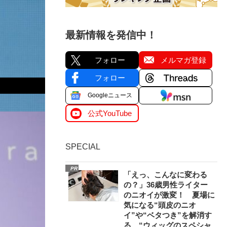
最新情報を発信中！
フォロー
メルマガ登録
フォロー
Googleニュース
公式YouTube
SPECIAL
PR
「えっ、こんなに変わる
の？」36歳男性ライター
のニオイが激変！ 夏場に
気になる“頭皮のニオ
イ”や“ベタつき”を解消す
る、“ウィッグのスペシャ