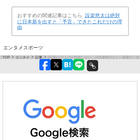
おすすめの関連記事はこちら
設楽悠太は絶対
に日本新を出すと「予言」できたこれだけの理
由
エンタメ
スポーツ
TOP
エンタメ
記事
[写真]メディアが指摘しない、川内優輝ボストン優勝の「