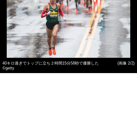
40キロ過ぎでトップに立ち２時間15分58秒で優勝した
(画像 2/2)
©getty