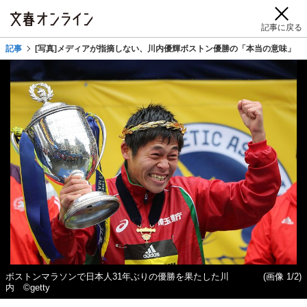
記事に戻る
記事
[写真]メディアが指摘しない、川内優輝ボストン優勝の「本当の意味」
ボストンマラソンで日本人31年ぶりの優勝を果たした川
(画像 1/2)
内 ©getty