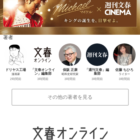
著者
ドリヤス工場
「文春オンライ
保阪 正康
「週刊文春」編
佐藤 ちひろ
ン」編集部
集部
漫画家
昭和史研究家
ライター
3時間前
3時間前
2時間前
3時間前
3時間前
その他の著者を見る