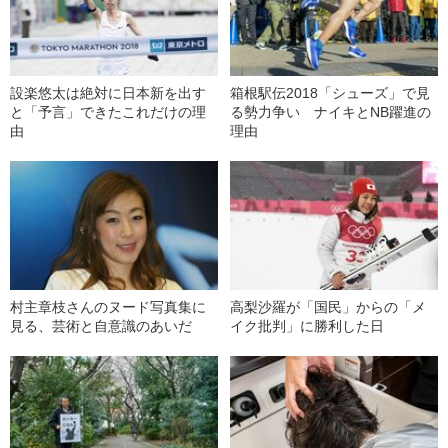
設楽悠太は絶対に日本新を出す
箱根駅伝2018「シューズ」で見
と「予言」できたこれだけの理
る勢力争い ナイキとNB躍進の
由
理由
村主章枝さんのヌード写真集に
高梨沙羅が「国民」からの「メ
見る、芸術と自意識のあいだ
イク批判」に勝利した日