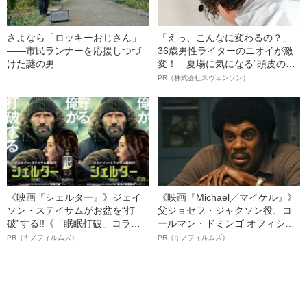
さよなら「ロッキーおじさん」
「えっ、こんなに変わるの？」
——市民ランナーを応援しつづ
36歳男性ライターのニオイが激
けた謎の男
変！ 夏場に気になる“頭皮のニ
オイ”や“ベタつき”を解消す
PR（株式会社スヴェンソン）
る、“ウィッグのスペシャリス
ト”が生み出した徹底ケアとは
《映画『シェルター』》ジェイ
《映画『Michael／マイケル』》
ソン・ステイサムがお盆を“打
父ジョセフ・ジャクソン役、コ
破”する!!《「眠眠打破」コラ
ールマン・ドミンゴ オフィシャ
ボ》
ルインタビュー“観客を魅了した
PR（キノフィルムズ）
PR（キノフィルムズ）
名優、複雑な父親像への想いを
語る”《日本興収70億円突破》