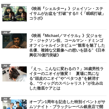
PR
《映画『シェルター』》ジェイソン・ステ
イサムがお盆を“打破”する!!《「眠眠打破」
コラボ》
PR
《映画『Michael／マイケル』》父ジョセ
フ・ジャクソン役、コールマン・ドミンゴ
オフィシャルインタビュー“観客を魅了した
名優、複雑な父親像への想いを語る”《日本
興収70億円突破》
PR
「えっ、こんなに変わるの？」36歳男性ラ
イターのニオイが激変！ 夏場に気にな
る“頭皮のニオイ”や“ベタつき”を解消す
る、“ウィッグのスペシャリスト”が生み出
した徹底ケアとは
PR
オープン1周年を記念した特別イベントがサ
ムソナイト・ブラックレーベル銀座店で開