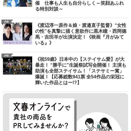
催 仕事も人生も自分らしく～笑顔あふれ
る特別対談～
PR
《渡辺淳一原作＆娘・渡邉直子監督》“女性
の性”を真摯に描く意欲作に黒木瞳・西岡德
馬・吉田羊が出演決定！《映画『月がみて
いる』》
PR
《祝59歳》日本中の【ステイサム愛】が大
暴走！ “勝手に”生誕祭試写会開催！ 主演も
助演も全部ステイサム！「ステサミー賞」
爆誕！【応募総数941票 全54作品の栄冠に
輝いた作品とはー!?】