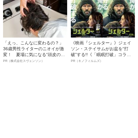
語る”《日本興収70億円突破》
「えっ、こんなに変わるの？」
《映画『シェルター』》ジェイ
36歳男性ライターのニオイが激
ソン・ステイサムがお盆を“打
変！ 夏場に気になる“頭皮のニ
破”する!!《「眠眠打破」コラ
オイ”や“ベタつき”を解消す
ボ》
PR（株式会社スヴェンソン）
PR（キノフィルムズ）
る、“ウィッグのスペシャリス
ト”が生み出した徹底ケアとは