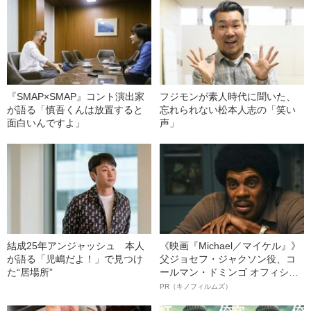
『SMAP×SMAP』コント演出家
フジモンが素人時代に聞いた、
が語る「慎吾くんは放置すると
忘れられない松本人志の「笑い
面白いんですよ」
声」
結成25年アンジャッシュ 本人
《映画『Michael／マイケル』》
が語る「児嶋だよ！」で見つけ
父ジョセフ・ジャクソン役、コ
た“居場所”
ールマン・ドミンゴ オフィシャ
ルインタビュー“観客を魅了した
PR（キノフィルムズ）
名優、複雑な父親像への想いを