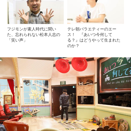
フジモンが素人時代に聞い
テレ朝バラエティーのエー
た、忘れられない松本人志の
ス！ 『あいつ今何して
「笑い声」
る？』はどうやって生まれた
のか？