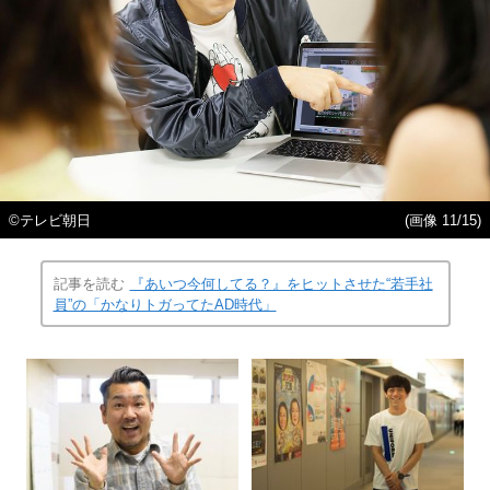
©テレビ朝日
(画像 11/15)
記事を読む
『あいつ今何してる？』をヒットさせた“若手社
員”の「かなりトガってたAD時代」