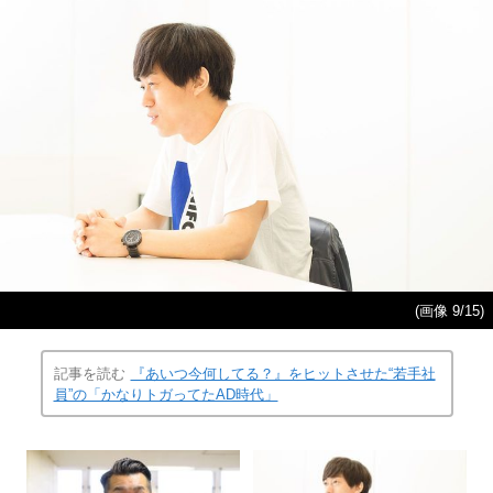
(画像 9/15)
記事を読む
『あいつ今何してる？』をヒットさせた“若手社
員”の「かなりトガってたAD時代」