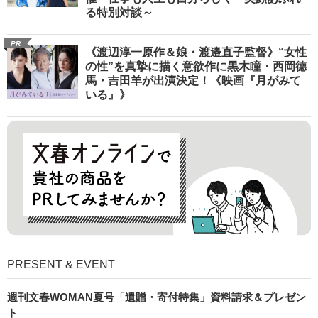
る特別対談～
PR
《渡辺淳一原作＆娘・渡邉直子監督》“女性
の性”を真摯に描く意欲作に黒木瞳・西岡德
馬・吉田羊が出演決定！《映画『月がみて
いる』》
PRESENT & EVENT
週刊文春WOMAN夏号「遺贈・寄付特集」資料請求＆プレゼン
ト