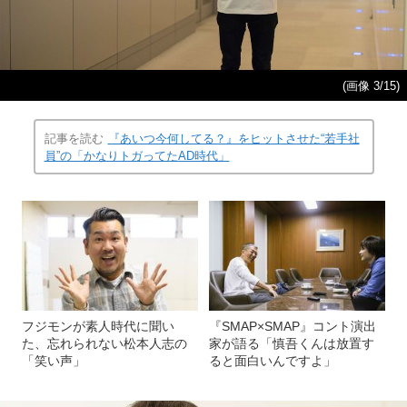
(画像 3/15)
記事を読む
『あいつ今何してる？』をヒットさせた“若手社
員”の「かなりトガってたAD時代」
フジモンが素人時代に聞い
『SMAP×SMAP』コント演出
た、忘れられない松本人志の
家が語る「慎吾くんは放置す
「笑い声」
ると面白いんですよ」