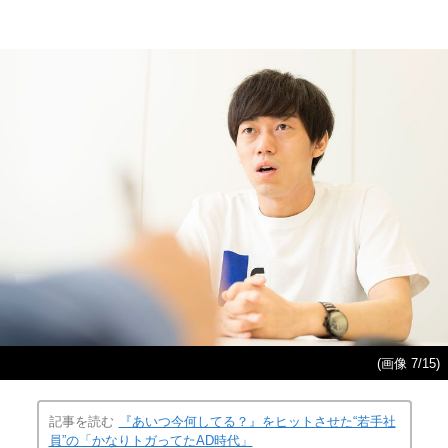
(画像 7/15)
記事を読む
『あいつ今何してる？』をヒットさせた“若手社
員”の「かなりトガってたAD時代」