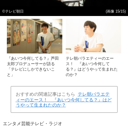
©テレビ朝日
(画像 15/15)
『あいつ今何してる？』芦田
テレ朝バラエティーのエー
太郎プロデューサーが語る
ス！ 『あいつ今何して
「テレビにしかできないこ
る？』はどうやって生まれた
と」
のか？
おすすめの関連記事はこちら
テレ朝バラエテ
ィーのエース！ 『あいつ今何してる？』はど
うやって生まれたのか？
エンタメ
芸能
テレビ・ラジオ