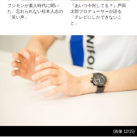
フジモンが素人時代に聞い
『あいつ今何してる？』芦田
た、忘れられない松本人志の
太郎プロデューサーが語る
「笑い声」
「テレビにしかできないこ
と」
(画像 12/15)