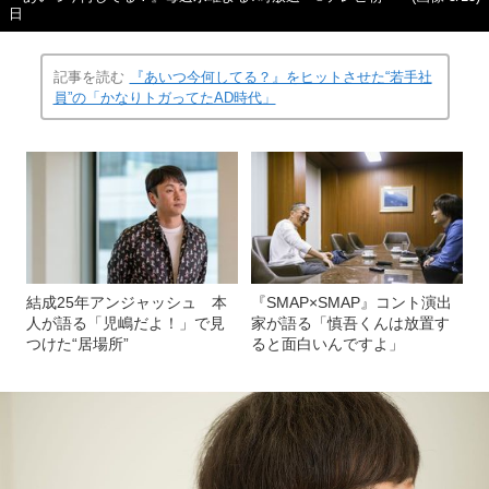
日
記事を読む
『あいつ今何してる？』をヒットさせた“若手社
員”の「かなりトガってたAD時代」
結成25年アンジャッシュ 本
『SMAP×SMAP』コント演出
人が語る「児嶋だよ！」で見
家が語る「慎吾くんは放置す
つけた“居場所”
ると面白いんですよ」