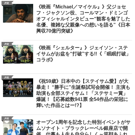
PR
《映画『Michael／マイケル』》父ジョセ
フ・ジャクソン役、コールマン・ドミンゴ
オフィシャルインタビュー“観客を魅了した
名優、複雑な父親像への想いを語る”《日本
興収70億円突破》
PR
《映画『シェルター』》ジェイソン・ステ
イサムがお盆を“打破”する!!《「眠眠打破」
コラボ》
PR
《祝59歳》日本中の【ステイサム愛】が大
暴走！ “勝手に”生誕祭試写会開催！ 主演も
助演も全部ステイサム！「ステサミー賞」
爆誕！【応募総数941票 全54作品の栄冠に
輝いた作品とはー!?】
PR
オープン1周年を記念した特別イベントがサ
ムソナイト・ブラックレーベル銀座店で開
催 仕事も人生も自分らしく～笑顔あふれ