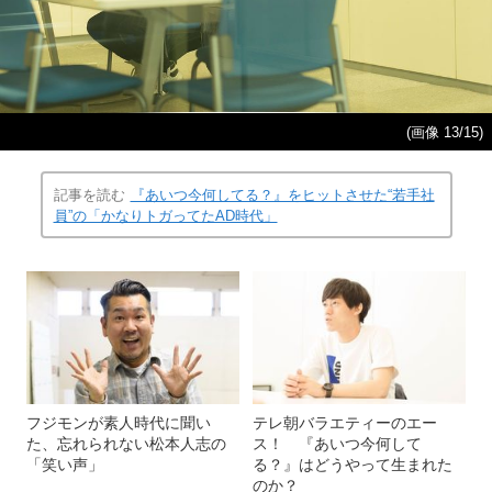
(画像 13/15)
記事を読む
『あいつ今何してる？』をヒットさせた“若手社
員”の「かなりトガってたAD時代」
フジモンが素人時代に聞い
テレ朝バラエティーのエー
た、忘れられない松本人志の
ス！ 『あいつ今何して
「笑い声」
る？』はどうやって生まれた
のか？