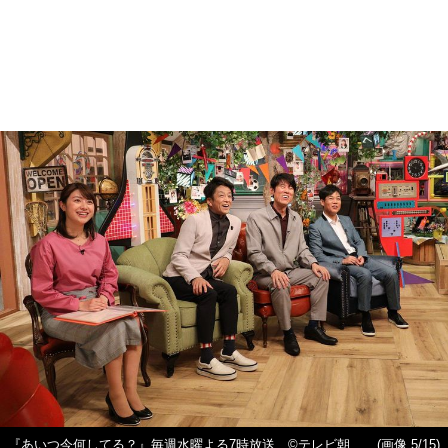
『あいつ今何してる？』毎週水曜よる7時放送 ©テレビ朝
(画像 5/15)