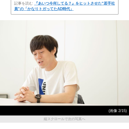
記事を読む
『あいつ今何してる？』をヒットさせた“若手社
員”の「かなりトガってたAD時代」
(画像 2/15)
縦スクロールで次の写真へ