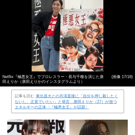
Netflix『極悪女王』でプロレスラー・長与千種を演じた唐
(画像 17/18)
田えりか（唐田えりかのインスタグラムより）
記事を読む
東出昌大との共演直後に「自分を押し殺したく
ないし、正直でいたい」と発言…唐田えりか（27）が放つ
エネルギーの正体〈『極悪女王』が話題〉