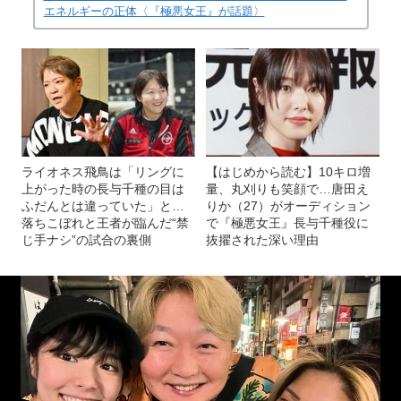
エネルギーの正体〈『極悪女王』が話題〉
ライオネス飛鳥は「リングに
【はじめから読む】10キロ増
上がった時の長与千種の目は
量、丸刈りも笑顔で…唐田え
ふだんとは違っていた」と…
りか（27）がオーディション
落ちこぼれと王者が臨んだ“禁
で『極悪女王』長与千種役に
じ手ナシ”の試合の裏側
抜擢された深い理由