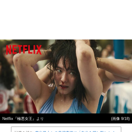
Netflix『極悪女王』より
(画像 9/18)