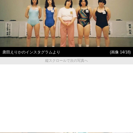
唐田えりかのインスタグラムより
(画像 14/18)
縦スクロールで次の写真へ