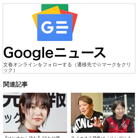
文春オンラインをフォローする
（遷移先で☆マークをクリ
ック）
関連記事
【はじめから読む】10キロ増
ライオネス飛鳥は「リングに上