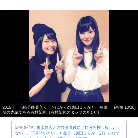
2015年、当時芸能界入りしたばかりの唐田えりかと、事務
(画像 13/18)
所の先輩である有村架純（有村架純スタッフのXより）
記事を読む
東出昌大との共演直後に「自分を押し殺したく
ないし、正直でいたい」と発言…唐田えりか（27）が放つ