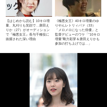
【はじめから読む】10キロ増
《極悪女王》40キロ増量のゆ
量、丸刈りも笑顔で…唐田え
りやんレトリィバァ（33）
りか（27）がオーディション
「メロメロになった俳優」と
で『極悪女王』長与千種役に
監督デビューのワケ「“10キロ
抜擢された深い理由
増量”剛力彩芽＆唐田えりかも
参加の打ち上げでは…」