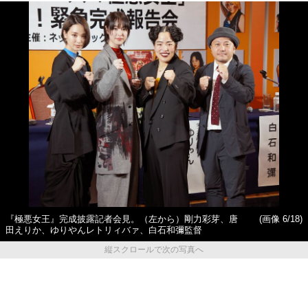
『極悪女王』完成披露記者会見。（左から）剛力彩芽、唐
(画像 6/18)
田えりか、ゆりやんレトリィバァ、白石和彌監督
縦スクロールで次の写真へ