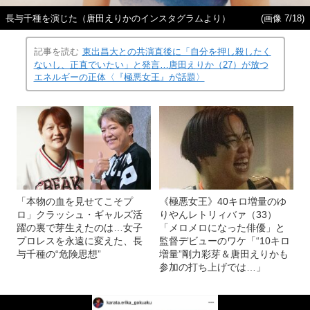
長与千種を演じた（唐田えりかのインスタグラムより）
(画像 7/18)
記事を読む
東出昌大との共演直後に「自分を押し殺したく
ないし、正直でいたい」と発言…唐田えりか（27）が放つ
エネルギーの正体〈『極悪女王』が話題〉
「本物の血を見せてこそプ
《極悪女王》40キロ増量のゆ
ロ」クラッシュ・ギャルズ活
りやんレトリィバァ（33）
躍の裏で芽生えたのは…女子
「メロメロになった俳優」と
プロレスを永遠に変えた、長
監督デビューのワケ「“10キロ
与千種の“危険思想”
増量”剛力彩芽＆唐田えりかも
参加の打ち上げでは…」