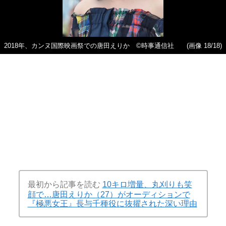
2018年、カンヌ国際映画祭での唐田えりか ©時事通信社
(画像 18/18)
最初から記事を読む
10キロ増量、丸刈りも笑
顔で…唐田えりか（27）がオーディションで
『極悪女王』長与千種役に抜擢された深い理由