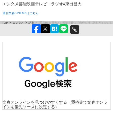
エンタメ
芸能
映画
テレビ・ラジオ
#東出昌大
週刊文春CINEMAはこちら
TOP
エンタメ
記事
[写真]東出昌大との共演直後に「自分を押し殺したくない
文春オンラインを見つけやすくする
（遷移先で文春オンラ
インを優先ソースに設定する）