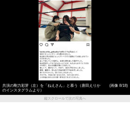
共演の剛力彩芽（左）を「ねえさん」と慕う（唐田えりか
(画像 8/18)
のインスタグラムより）
縦スクロールで次の写真へ