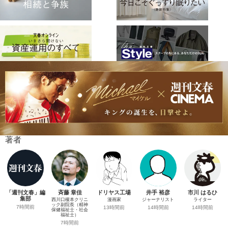
著者
「週刊文春」編
斉藤 章佳
ドリヤス工場
井手 裕彦
市川 はるひ
集部
西川口榎本クリニ
漫画家
ジャーナリスト
ライター
ック副院長（精神
7時間前
13時間前
14時間前
14時間前
保健福祉士・社会
福祉士）
7時間前