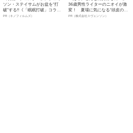
ソン・ステイサムがお盆を“打
36歳男性ライターのニオイが激
破”する!!《「眠眠打破」コラ
変！ 夏場に気になる“頭皮のニ
ボ》
オイ”や“ベタつき”を解消す
PR（キノフィルムズ）
PR（株式会社スヴェンソン）
る、“ウィッグのスペシャリス
ト”が生み出した徹底ケアとは