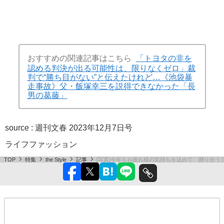
おすすめの関連記事はこちら
「トヨタの非を
認める判決が出る可能性は、限りなくゼロ」裁
判で“勝ち目がない”と伝えたけれど…《池袋暴
走事故》父・飯塚幸三を説得できなかった「長
男の葛藤」
source :
週刊文春 2023年12月7日号
ライフ
ファッション
TOP
特集
the Style
記事
[写真]今年もお疲れ様の気持ちを込めて 贈り合うク