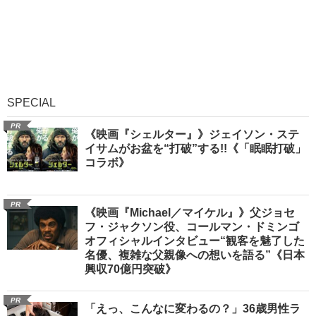
SPECIAL
PR
《映画『シェルター』》ジェイソン・ステ
イサムがお盆を“打破”する!!《「眠眠打破」
コラボ》
PR
《映画『Michael／マイケル』》父ジョセ
フ・ジャクソン役、コールマン・ドミンゴ
オフィシャルインタビュー“観客を魅了した
名優、複雑な父親像への想いを語る”《日本
興収70億円突破》
PR
「えっ、こんなに変わるの？」36歳男性ラ