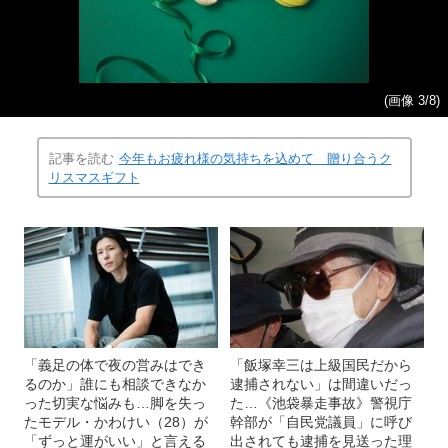
(画像 3/8)
記事を読む
今年もお疲れ様の気持ちを込めて 贈り合うク
リスマスギフト
「義足の体で夜の営みはでき
「飯塚幸三は上級国民だから
るのか」誰にも相談できなか
逮捕されない」は間違いだっ
った切実な悩みも…脚を失っ
た…《池袋暴走事故》警視庁
たモデル・かわけい（28）が
幹部が「自民党議員」に呼び
「ずっと運がいい」と言える
出されても逮捕を見送った理