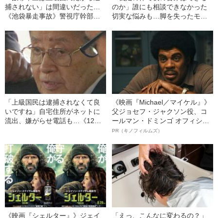
捕されない」は間違いだった…
のか」誰にも相談できなかった
《池袋暴走事故》警視庁幹部が
切実な悩みも…脚を失ったモデ
「自民党議員」に呼び出されて
ル・かわけい（28）が「ずっと
も逮捕を見送った理由
運がいい」と言えるワケ
「上級国民は逮捕されなくて良
《映画『Michael／マイケル』》
いですね」自宅住所がネットに
父ジョセフ・ジャクソン役、コ
流出、嫌がらせ電話も…《12人
ールマン・ドミンゴ オフィシャ
死傷の池袋暴走事故》飯塚幸三
ルインタビュー“観客を魅了した
PR（キノフィルムズ）
の長男が直面した「加害者家族
名優、複雑な父親像への想いを
への暴力」
語る”《日本興収70億円突破》
《映画『シェルター』》ジェイ
「えっ、こんなに変わるの？」