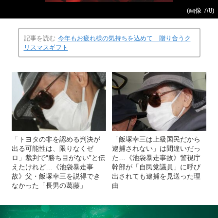
(画像 7/8)
記事を読む
今年もお疲れ様の気持ちを込めて 贈り合うク
リスマスギフト
「トヨタの非を認める判決が
「飯塚幸三は上級国民だから
出る可能性は、限りなくゼ
逮捕されない」は間違いだっ
ロ」裁判で“勝ち目がない”と伝
た…《池袋暴走事故》警視庁
えたけれど…《池袋暴走事
幹部が「自民党議員」に呼び
故》父・飯塚幸三を説得でき
出されても逮捕を見送った理
なかった「長男の葛藤」
由