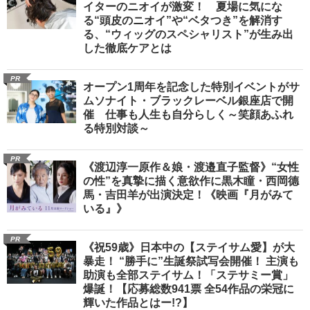
イターのニオイが激変！ 夏場に気にな
る“頭皮のニオイ”や“ベタつき”を解消す
る、“ウィッグのスペシャリスト”が生み出
した徹底ケアとは
PR
オープン1周年を記念した特別イベントがサ
ムソナイト・ブラックレーベル銀座店で開
催 仕事も人生も自分らしく～笑顔あふれ
る特別対談～
PR
《渡辺淳一原作＆娘・渡邉直子監督》“女性
の性”を真摯に描く意欲作に黒木瞳・西岡德
馬・吉田羊が出演決定！《映画『月がみて
いる』》
PR
《祝59歳》日本中の【ステイサム愛】が大
暴走！ “勝手に”生誕祭試写会開催！ 主演も
助演も全部ステイサム！「ステサミー賞」
爆誕！【応募総数941票 全54作品の栄冠に
輝いた作品とはー!?】