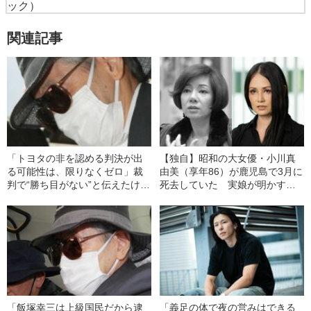
ック）
関連記事
「トヨタの非を認める判決が出
【独自】昭和の大女優・小川真
る可能性は、限りなくゼロ」裁
由美（享年86）が鹿児島で3月に
判で“勝ち目がない”と伝えたけれ
死去していた 実娘が明かす
ど…《池袋暴走事故》父・飯塚
「毒母」の素顔と空白の晩年
幸三を説得できなかった「長男
の葛藤」
「飯塚幸三は上級国民だから逮
「義足の体で夜の営みはできる