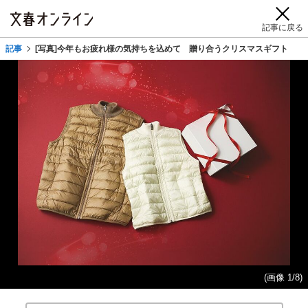
記事に戻る
記事
[写真]今年もお疲れ様の気持ちを込めて 贈り合うクリスマスギフト
(画像 1/8)