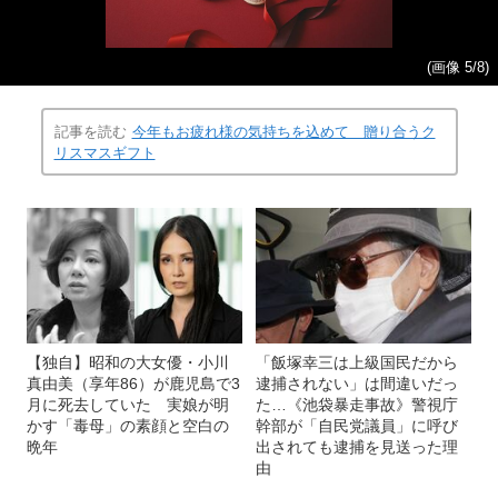
(画像 5/8)
記事を読む
今年もお疲れ様の気持ちを込めて 贈り合うク
リスマスギフト
【独自】昭和の大女優・小川
「飯塚幸三は上級国民だから
真由美（享年86）が鹿児島で3
逮捕されない」は間違いだっ
月に死去していた 実娘が明
た…《池袋暴走事故》警視庁
かす「毒母」の素顔と空白の
幹部が「自民党議員」に呼び
晩年
出されても逮捕を見送った理
由