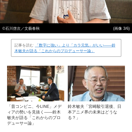
©石川啓次／文藝春秋
(画像 3/6)
記事を読む
「数字に強い」より「カラ元気」がいい――鈴
木敏夫が語る「これからのプロデューサー論」
「昔コンビニ、今LINE」メデ
鈴木敏夫「宮崎駿引退後、日
ィアの勢いを見抜く――鈴木
本アニメ界の未来はどうな
敏夫が語る「これからのプロ
る？」
デューサー論」