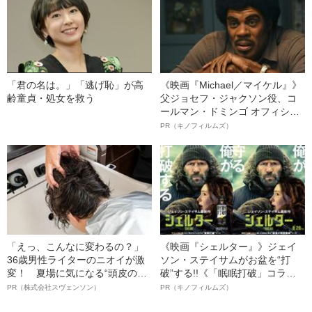
「君の名は。」「逃げ恥」が高
《映画『Michael／マイケル』》
齢童貞・処女を救う
父ジョセフ・ジャクソン役、コ
ールマン・ドミンゴ オフィシャ
ルインタビュー“観客を魅了した
PR（キノフィルムズ）
名優、複雑な父親像への想いを
語る”《日本興収70億円突破》
「えっ、こんなに変わるの？」
《映画『シェルター』》ジェイ
36歳男性ライターのニオイが激
ソン・ステイサムがお盆を“打
変！ 夏場に気になる“頭皮のニ
破”する!!《「眠眠打破」コラ
オイ”や“ベタつき”を解消す
ボ》
PR（株式会社スヴェンソン）
PR（キノフィルムズ）
る、“ウィッグのスペシャリス