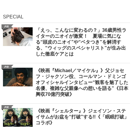
SPECIAL
PR
「えっ、こんなに変わるの？」36歳男性ラ
イターのニオイが激変！ 夏場に気にな
る“頭皮のニオイ”や“ベタつき”を解消す
る、“ウィッグのスペシャリスト”が生み出
した徹底ケアとは
PR
《映画『Michael／マイケル』》父ジョセ
フ・ジャクソン役、コールマン・ドミンゴ
オフィシャルインタビュー“観客を魅了した
名優、複雑な父親像への想いを語る”《日本
興収70億円突破》
PR
《映画『シェルター』》ジェイソン・ステ
イサムがお盆を“打破”する!!《「眠眠打破」
コラボ》