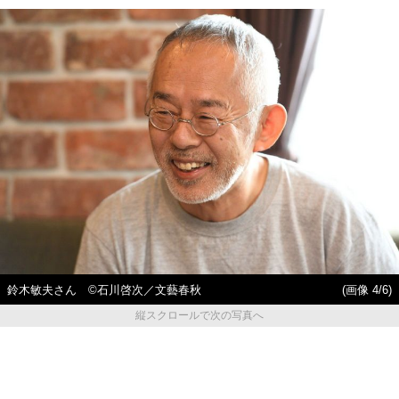
鈴木敏夫さん ©石川啓次／文藝春秋
(画像 4/6)
縦スクロールで次の写真へ