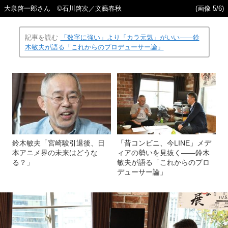
大泉啓一郎さん ©石川啓次／文藝春秋
(画像 5/6)
記事を読む
「数字に強い」より「カラ元気」がいい――鈴
木敏夫が語る「これからのプロデューサー論」
鈴木敏夫「宮崎駿引退後、日
「昔コンビニ、今LINE」メデ
本アニメ界の未来はどうな
ィアの勢いを見抜く――鈴木
る？」
敏夫が語る「これからのプロ
デューサー論」