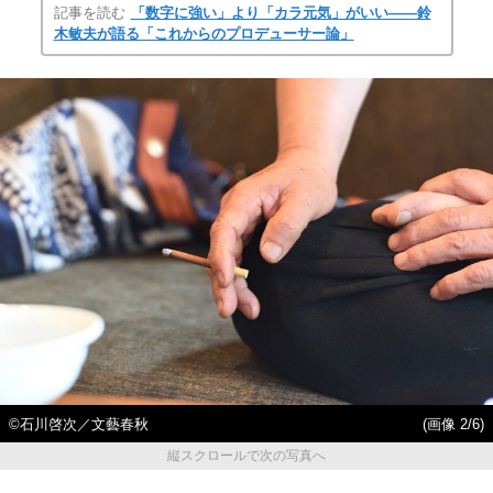
記事を読む
「数字に強い」より「カラ元気」がいい――鈴
木敏夫が語る「これからのプロデューサー論」
©石川啓次／文藝春秋
(画像 2/6)
縦スクロールで次の写真へ