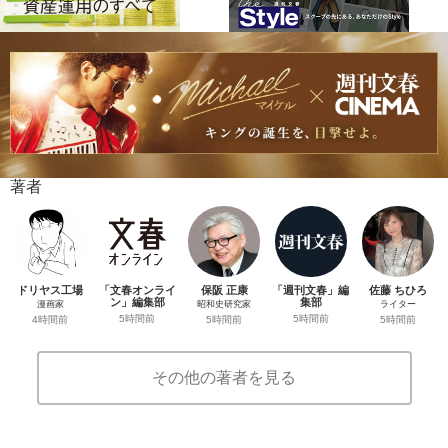
著者
ドリヤス工場
「文春オンライ
保阪 正康
「週刊文春」編
佐藤 ちひろ
ン」編集部
集部
漫画家
昭和史研究家
ライター
5時間前
5時間前
4時間前
5時間前
5時間前
その他の著者を見る