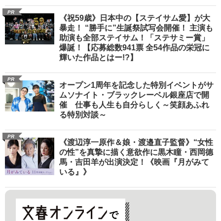
PR
《祝59歳》日本中の【ステイサム愛】が大
暴走！ “勝手に”生誕祭試写会開催！ 主演も
助演も全部ステイサム！「ステサミー賞」
爆誕！【応募総数941票 全54作品の栄冠に
輝いた作品とはー!?】
PR
オープン1周年を記念した特別イベントがサ
ムソナイト・ブラックレーベル銀座店で開
催 仕事も人生も自分らしく～笑顔あふれ
る特別対談～
PR
《渡辺淳一原作＆娘・渡邉直子監督》“女性
の性”を真摯に描く意欲作に黒木瞳・西岡德
馬・吉田羊が出演決定！《映画『月がみて
いる』》