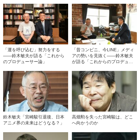
「運を呼び込む」努力をする
「昔コンビニ、今LINE」メディ
――鈴木敏夫が語る「これから
アの勢いを見抜く――鈴木敏夫
のプロデューサー論」
が語る「これからのプロデュー
サー論」
鈴木敏夫「宮崎駿引退後、日本
高畑勲を失った宮崎駿は、どこ
アニメ界の未来はどうなる？」
へ向かうのか