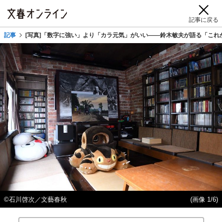
記事に戻る
記事
[写真]「数字に強い」より「カラ元気」がいい――鈴木敏夫が語る「これ
©石川啓次／文藝春秋
(画像 1/6)