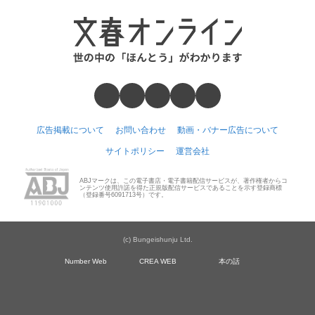
広告掲載について
お問い合わせ
動画・バナー広告について
サイトポリシー
運営会社
ABJマークは、この電子書店・電子書籍配信サービスが、著作権者からコ
ンテンツ使用許諾を得た正規版配信サービスであることを示す登録商標
（登録番号6091713号）です。
(c) Bungeishunju Ltd.
Number Web
CREA WEB
本の話