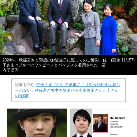
2024年、秋篠宮さま59歳のお誕生日に際してのご近影。佳
(画像 11/157)
子さまはブルーのワンピースとパンプスを着用された 宮
内庁提供
記事を読む
佳子さま（29）の結婚に「目立った動きは感じ
られない」秋篠宮ご夫妻を悩ませる小室眞子さんと圭さん
の“影響”