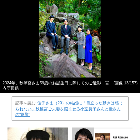
2024年、秋篠宮さま59歳のお誕生日に際してのご近影 宮
(画像 13/157)
内庁提供
記事を読む
佳子さま（29）の結婚に「目立った動きは感じ
られない」秋篠宮ご夫妻を悩ませる小室眞子さんと圭さん
の“影響”