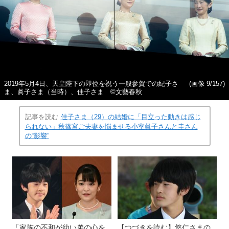
2019年5月4日、天皇陛下の即位を祝う一般参賀での紀子さ
(画像 9/157)
ま、眞子さま（当時）、佳子さま ©文藝春秋
記事を読む
佳子さま（29）の結婚に「目立った動きは感じ
られない」秋篠宮ご夫妻を悩ませる小室眞子さんと圭さん
の“影響”
「家族の不和が幼い弟の心を
【つづきを読む】悠仁さまの