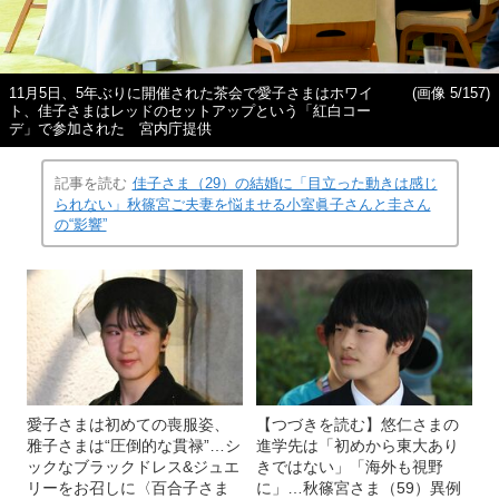
11月5日、5年ぶりに開催された茶会で愛子さまはホワイ
(画像 5/157)
ト、佳子さまはレッドのセットアップという「紅白コー
デ」で参加された 宮内庁提供
記事を読む
佳子さま（29）の結婚に「目立った動きは感じ
られない」秋篠宮ご夫妻を悩ませる小室眞子さんと圭さん
の“影響”
愛子さまは初めての喪服姿、
【つづきを読む】悠仁さまの
雅子さまは“圧倒的な貫禄”…シ
進学先は「初めから東大あり
ックなブラックドレス&ジュエ
きではない」「海外も視野
リーをお召しに〈百合子さま
に」…秋篠宮さま（59）異例