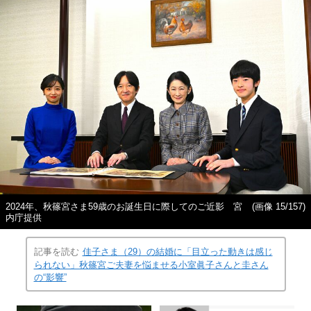
2024年、秋篠宮さま59歳のお誕生日に際してのご近影 宮
(画像 15/157)
内庁提供
記事を読む
佳子さま（29）の結婚に「目立った動きは感じ
られない」秋篠宮ご夫妻を悩ませる小室眞子さんと圭さん
の“影響”