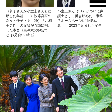
《眞子さんが小室圭さんと結
小室圭さん（31）がついに弁
婚した年齢に…》秋篠宮家の
護士として働き始めた 事務
次女・佳子さま（29）「お相
所ホームページに“証拠写
手男性」の父親が直撃に明か
真”――2023年読まれた記事
した本音《島津家の御曹司
と“お見合い”報道》