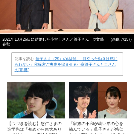
2021年10月26日に結婚した小室圭さんと眞子さん ©文藝
(画像 7/157)
春秋
記事を読む
佳子さま（29）の結婚に「目立った動きは感じ
られない」秋篠宮ご夫妻を悩ませる小室眞子さんと圭さん
の“影響”
【つづきを読む】悠仁さまの
「家族の不和が幼い弟の心を
進学先は「初めから東大あり
蝕んでいる」眞子さんが悠仁