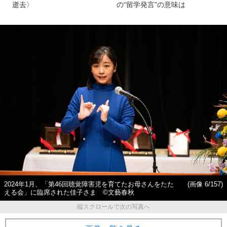
逝去〉
の“留学発言”の意味は
2024年1月、「第46回聴覚障害児を育てたお母さんをたた
(画像 6/157)
える会」に臨席された佳子さま ©文藝春秋
縦スクロールで次の写真へ