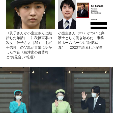
《眞子さんが小室圭さんと結
小室圭さん（31）がついに弁
婚した年齢に…》秋篠宮家の
護士として働き始めた 事務
次女・佳子さま（29）「お相
所ホームページに“証拠写
手男性」の父親が直撃に明か
真”――2023年読まれた記事
した本音《島津家の御曹司
と“お見合い”報道》