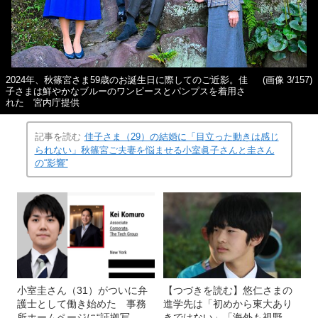
2024年、秋篠宮さま59歳のお誕生日に際してのご近影。佳
(画像 3/157)
子さまは鮮やかなブルーのワンピースとパンプスを着用さ
れた 宮内庁提供
記事を読む
佳子さま（29）の結婚に「目立った動きは感じ
られない」秋篠宮ご夫妻を悩ませる小室眞子さんと圭さん
の“影響”
小室圭さん（31）がついに弁
【つづきを読む】悠仁さまの
護士として働き始めた 事務
進学先は「初めから東大あり
所ホームページに“証拠写
きではない」「海外も視野