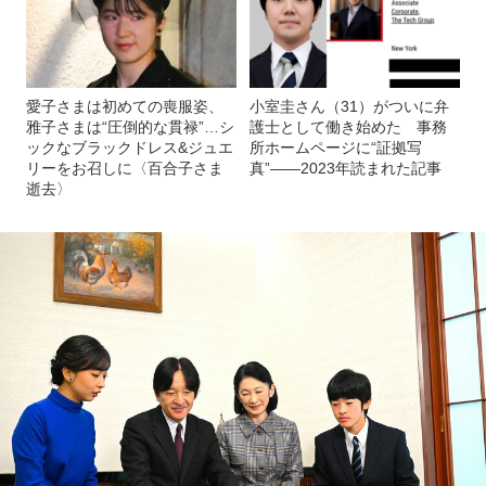
愛子さまは初めての喪服姿、
小室圭さん（31）がついに弁
雅子さまは“圧倒的な貫禄”…シ
護士として働き始めた 事務
ックなブラックドレス&ジュエ
所ホームページに“証拠写
リーをお召しに〈百合子さま
真”――2023年読まれた記事
逝去〉