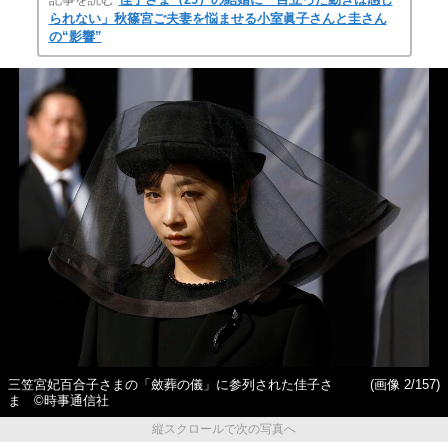
られない」秋篠宮ご夫妻を悩ませる小室眞子さんと圭さん
の“影響”
三笠宮妃百合子さまの「斂葬の儀」に参列された佳子さ
(画像 2/157)
ま ©時事通信社
縦スクロールで次の写真へ