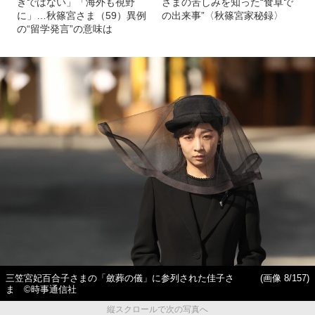
きではない」「海外も視野
さまの苦しみを知った“食卓で
に」…秋篠宮さま（59）異例
の出来事”〈秋篠宮家秘録〉
の“留学発言”の意味は
三笠宮妃百合子さまの「斂葬の儀」に参列された佳子さ
(画像 8/157)
ま ©時事通信社
縦スクロールで次の写真へ