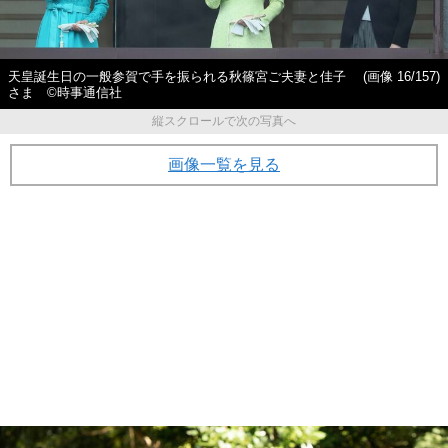
天皇誕生日の一般参賀で手を振られる秋篠宮ご夫妻と佳子
(画像 16/157)
さま ©時事通信社
縦スクロールで次の写真へ
画像一覧を見る