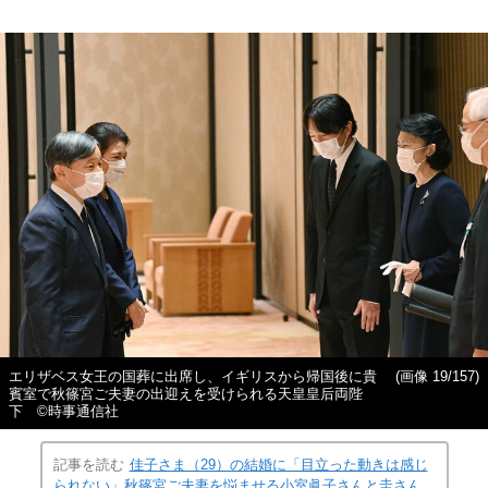
エリザベス女王の国葬に出席し、イギリスから帰国後に貴
(画像 19/157)
賓室で秋篠宮ご夫妻の出迎えを受けられる天皇皇后両陛
下 ©時事通信社
記事を読む
佳子さま（29）の結婚に「目立った動きは感じ
られない」秋篠宮ご夫妻を悩ませる小室眞子さんと圭さん