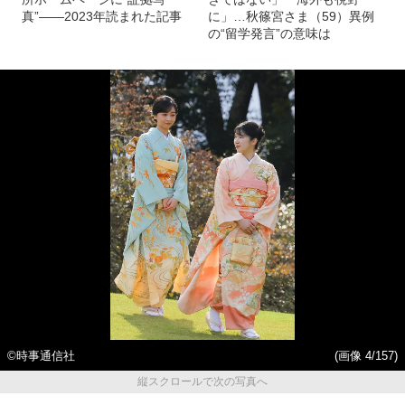
真”――2023年読まれた記事
に」…秋篠宮さま（59）異例
の“留学発言”の意味は
©時事通信社
(画像 4/157)
縦スクロールで次の写真へ