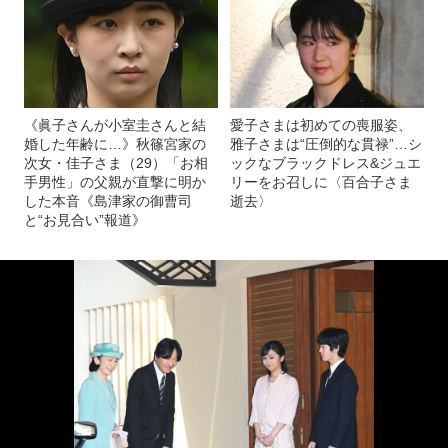
《眞子さんが小室圭さんと結
愛子さまは初めての喪服姿、
婚した年齢に…》秋篠宮家の
雅子さまは“圧倒的な貫禄”…シ
次女・佳子さま（29）「お相
ックなブラックドレス&ジュエ
手男性」の父親が直撃に明か
リーをお召しに〈百合子さま
した本音《島津家の御曹司
逝去〉
と“お見合い”報道》