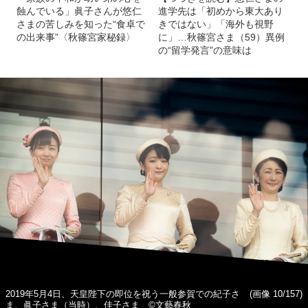
蝕んでいる」眞子さんが悠仁
進学先は「初めから東大あり
さまの苦しみを知った“食卓で
きではない」「海外も視野
の出来事”〈秋篠宮家秘録〉
に」…秋篠宮さま（59）異例
の“留学発言”の意味は
2019年5月4日、天皇陛下の即位を祝う一般参賀での紀子さ
(画像 10/157)
ま、眞子さま（当時）、佳子さま ©文藝春秋