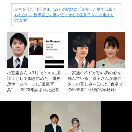
記事を読む
佳子さま（29）の結婚に「目立った動きは感じ
られない」秋篠宮ご夫妻を悩ませる小室眞子さんと圭さん
の“影響”
小室圭さん（31）がついに弁
「家族の不和が幼い弟の心を
護士として働き始めた 事務
蝕んでいる」眞子さんが悠仁
所ホームページに“証拠写
さまの苦しみを知った“食卓で
真”――2023年読まれた記事
の出来事”〈秋篠宮家秘録〉