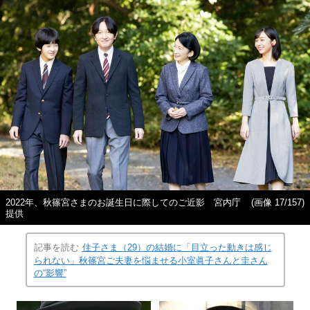
2022年、秋篠宮さまのお誕生日に際してのご近影 宮内庁
(画像 17/157)
提供
記事を読む
佳子さま（29）の結婚に「目立った動きは感じ
られない」秋篠宮ご夫妻を悩ませる小室眞子さんと圭さん
の“影響”