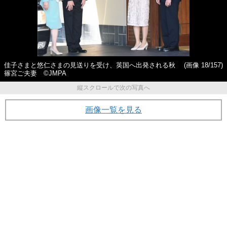
佳子さまと悠仁さまの見送りを受け、英国へ出発される秋
(画像 18/157)
篠宮ご夫妻 ©JMPA
縦スクロールで次の写真へ
画像一覧を見る