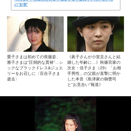
の“影響”
愛子さまは初めての喪服姿、
《眞子さんが小室圭さんと結
雅子さまは“圧倒的な貫禄”…シ
婚した年齢に…》秋篠宮家の
ックなブラックドレス&ジュエ
次女・佳子さま（29）「お相
リーをお召しに〈百合子さま
手男性」の父親が直撃に明か
逝去〉
した本音《島津家の御曹司
と“お見合い”報道》