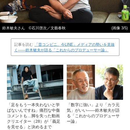
鈴木敏夫さん ©石川啓次／文藝春秋
(画像 3/5)
記事を読む
「昔コンビニ、今LINE」メディアの勢いを見抜
く――鈴木敏夫が語る「これからのプロデューサー論」
「足をもう一本失わないと学
「数字に強い」より「カラ元
ばないんですね」痛烈な中傷
気」がいい――鈴木敏夫が語
コメントも…脚を失った動画
る「これからのプロデューサ
クリエイター（28）が「義足
ー論」
を見せる」と決めるまで