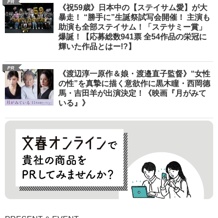
PR
《祝59歳》日本中の【ステイサム愛】が大
暴走！ “勝手に”生誕祭試写会開催！ 主演も
助演も全部ステイサム！「ステサミー賞」
爆誕！【応募総数941票 全54作品の栄冠に
輝いた作品とはー!?】
PR
《渡辺淳一原作＆娘・渡邉直子監督》“女性
の性”を真摯に描く意欲作に黒木瞳・西岡德
馬・吉田羊が出演決定！《映画『月がみて
いる』》