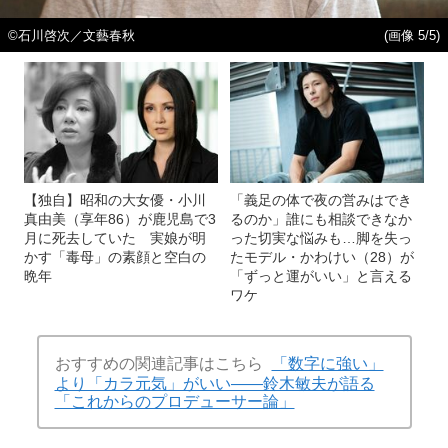
©石川啓次／文藝春秋
(画像 5/5)
【独自】昭和の大女優・小川
「義足の体で夜の営みはでき
真由美（享年86）が鹿児島で3
るのか」誰にも相談できなか
月に死去していた 実娘が明
った切実な悩みも…脚を失っ
かす「毒母」の素顔と空白の
たモデル・かわけい（28）が
晩年
「ずっと運がいい」と言える
ワケ
おすすめの関連記事はこちら
「数字に強い」
より「カラ元気」がいい――鈴木敏夫が語る
「これからのプロデューサー論」