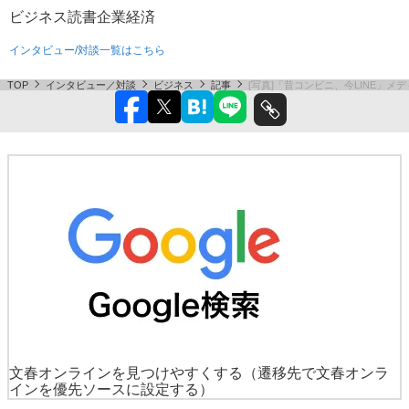
ビジネス
読書
企業
経済
インタビュー/対談一覧はこちら
TOP
インタビュー／対談
ビジネス
記事
[写真]「昔コンビニ、今LINE」
文春オンラインを見つけやすくする
（遷移先で文春オンラ
インを優先ソースに設定する）