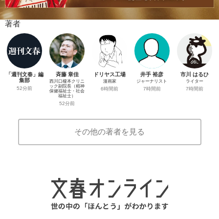
著者
「週刊文春」編
斉藤 章佳
ドリヤス工場
井手 裕彦
市川 はるひ
集部
西川口榎本クリニ
漫画家
ジャーナリスト
ライター
ック副院長（精神
52分前
6時間前
7時間前
7時間前
保健福祉士・社会
福祉士）
52分前
その他の著者を見る