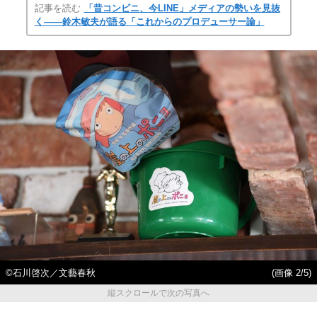
記事を読む
「昔コンビニ、今LINE」メディアの勢いを見抜
く――鈴木敏夫が語る「これからのプロデューサー論」
©石川啓次／文藝春秋
(画像 2/5)
縦スクロールで次の写真へ