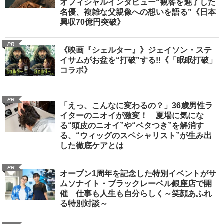
オフィシャルインタビュー“観客を魅了した
名優、複雑な父親像への想いを語る”《日本
興収70億円突破》
PR
《映画『シェルター』》ジェイソン・ステ
イサムがお盆を“打破”する!!《「眠眠打破」
コラボ》
PR
「えっ、こんなに変わるの？」36歳男性ラ
イターのニオイが激変！ 夏場に気にな
る“頭皮のニオイ”や“ベタつき”を解消す
る、“ウィッグのスペシャリスト”が生み出
した徹底ケアとは
PR
オープン1周年を記念した特別イベントがサ
ムソナイト・ブラックレーベル銀座店で開
催 仕事も人生も自分らしく～笑顔あふれ
る特別対談～