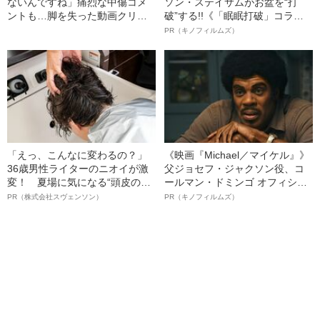
ないんですね」痛烈な中傷コメ
ソン・ステイサムがお盆を“打
ントも…脚を失った動画クリエ
破”する!!《「眠眠打破」コラ
イター（28）が「義足を見せ
ボ》
PR（キノフィルムズ）
る」と決めるまで
「えっ、こんなに変わるの？」
《映画『Michael／マイケル』》
36歳男性ライターのニオイが激
父ジョセフ・ジャクソン役、コ
変！ 夏場に気になる“頭皮のニ
ールマン・ドミンゴ オフィシャ
オイ”や“ベタつき”を解消す
ルインタビュー“観客を魅了した
PR（株式会社スヴェンソン）
PR（キノフィルムズ）
る、“ウィッグのスペシャリス
名優、複雑な父親像への想いを
ト”が生み出した徹底ケアとは
語る”《日本興収70億円突破》