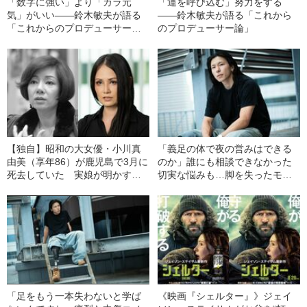
「数字に強い」より「カラ元
「運を呼び込む」努力をする
気」がいい――鈴木敏夫が語る
――鈴木敏夫が語る「これから
「これからのプロデューサー
のプロデューサー論」
論」
【独自】昭和の大女優・小川真
「義足の体で夜の営みはできる
由美（享年86）が鹿児島で3月に
のか」誰にも相談できなかった
死去していた 実娘が明かす
切実な悩みも…脚を失ったモデ
「毒母」の素顔と空白の晩年
ル・かわけい（28）が「ずっと
運がいい」と言えるワケ
「足をもう一本失わないと学ば
《映画『シェルター』》ジェイ