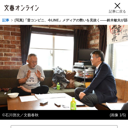
記事に戻る
記事
[写真]「昔コンビニ、今LINE」メディアの勢いを見抜く――鈴木敏夫が
©石川啓次／文藝春秋
(画像 1/5)