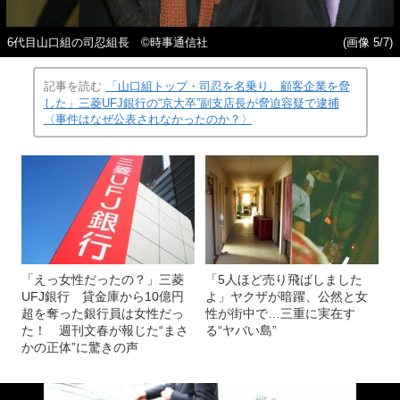
6代目山口組の司忍組長 ©時事通信社
(画像 5/7)
記事を読む
「山口組トップ・司忍を名乗り、顧客企業を脅
した」三菱UFJ銀行の“京大卒”副支店長が脅迫容疑で逮捕
〈事件はなぜ公表されなかったのか？〉
「えっ女性だったの？」三菱
「5人ほど売り飛ばしました
UFJ銀行 貸金庫から10億円
よ」ヤクザが暗躍、公然と女
超を奪った銀行員は女性だっ
性が街中で…三重に実在す
た！ 週刊文春が報じた“まさ
る“ヤバい島”
かの正体”に驚きの声