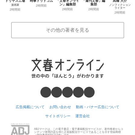
ドリヤス工場
時事ドットコム
「文春オンライ
「週刊文春」編
髙橋 大介
ン」編集部
集部
漫画家
ノンフィクション
2時間前
ライター
2時間前
2時間前
2時間前
2時間前
その他の著者を見る
広告掲載について
お問い合わせ
動画・バナー広告について
サイトポリシー
運営会社
ABJマークは、この電子書店・電子書籍配信サービスが、著作権者からコ
ンテンツ使用許諾を得た正規版配信サービスであることを示す登録商標
（登録番号6091713号）です。