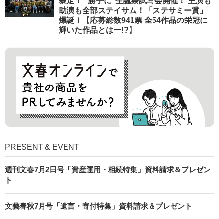
暴走！ “勝手に”生誕祭試写会開催！ 主演も
助演も全部ステイサム！「ステサミー賞」
爆誕！【応募総数941票 全54作品の栄冠に
輝いた作品とはー!?】
PRESENT & EVENT
週刊文春7月2日号「資産運用・相続特集」資料請求＆プレゼン
ト
文藝春秋7月号「遺言・寄付特集」資料請求＆プレゼント