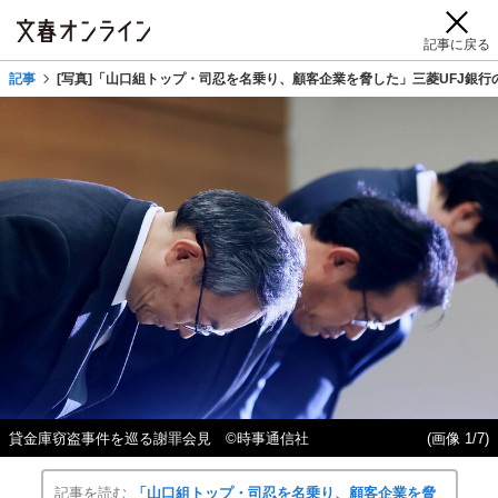
記事に戻る
記事
[写真]「山口組トップ・司忍を名乗り、顧客企業を脅した」三菱UFJ銀
貸金庫窃盗事件を巡る謝罪会見 ©時事通信社
(画像 1/7)
記事を読む
「山口組トップ・司忍を名乗り、顧客企業を脅