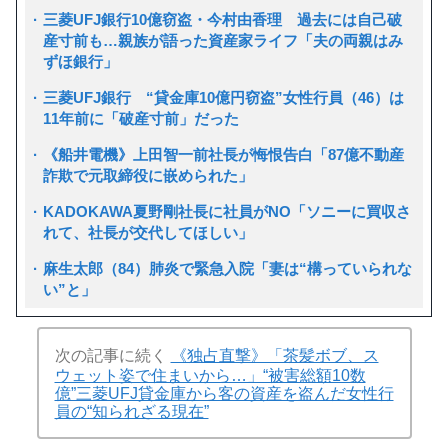
三菱UFJ銀行10億窃盗・今村由香理 過去には自己破
産寸前も…親族が語った資産家ライフ「夫の両親はみ
ずほ銀行」
三菱UFJ銀行 “貸金庫10億円窃盗”女性行員（46）は
11年前に「破産寸前」だった
《船井電機》上田智一前社長が悔恨告白「87億不動産
詐欺で元取締役に嵌められた」
KADOKAWA夏野剛社長に社員がNO「ソニーに買収さ
れて、社長が交代してほしい」
麻生太郎（84）肺炎で緊急入院「妻は“構っていられな
い”と」
次の記事に続く
《独占直撃》「茶髪ボブ、ス
ウェット姿で住まいから…」“被害総額10数
億”三菱UFJ貸金庫から客の資産を盗んだ女性行
員の“知られざる現在”