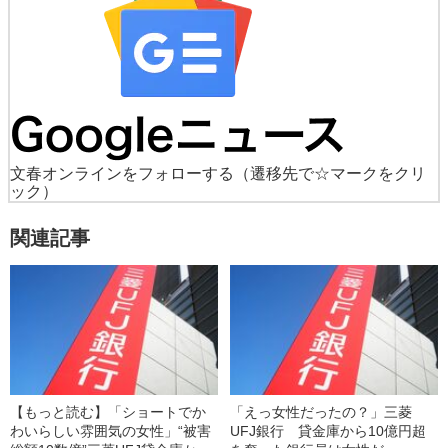
文春オンラインをフォローする
（遷移先で☆マークをクリ
ック）
関連記事
【もっと読む】「ショートでか
「えっ女性だったの？」三菱
わいらしい雰囲気の女性」“被害
UFJ銀行 貸金庫から10億円超