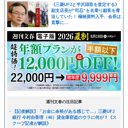
《三菱UFJと半沢頭取を査定する》
副支店長が“司忍”を名乗り顧客を脅
迫していた！ 極秘資料入手、会長は
直撃に…
週刊文春の注目記事
【記者解説】「お金に余裕がある感じで…」三菱UFJ
銀行 今村由香理（46）貸金庫窃盗のウラに何が？《ス
クープ記者が解説》