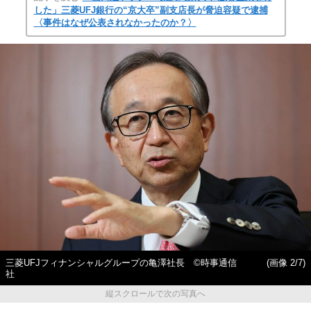
した」三菱UFJ銀行の“京大卒”副支店長が脅迫容疑で逮捕
〈事件はなぜ公表されなかったのか？〉
三菱UFJフィナンシャルグループの亀澤社長 ©時事通信
(画像 2/7)
社
縦スクロールで次の写真へ