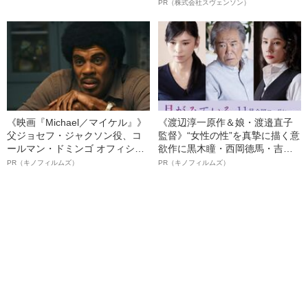
転身した安藤昇の“凄すぎるモテ
オイ”や“ベタつき”を解消す
PR（株式会社スヴェンソン）
伝説”
る、“ウィッグのスペシャリス
ト”が生み出した徹底ケアとは
《映画『Michael／マイケル』》
《渡辺淳一原作＆娘・渡邉直子
父ジョセフ・ジャクソン役、コ
監督》“女性の性”を真摯に描く意
ールマン・ドミンゴ オフィシャ
欲作に黒木瞳・西岡德馬・吉田
ルインタビュー“観客を魅了した
羊が出演決定！《映画『月がみ
PR（キノフィルムズ）
PR（キノフィルムズ）
名優、複雑な父親像への想いを
ている』》
語る”《日本興収70億円突破》