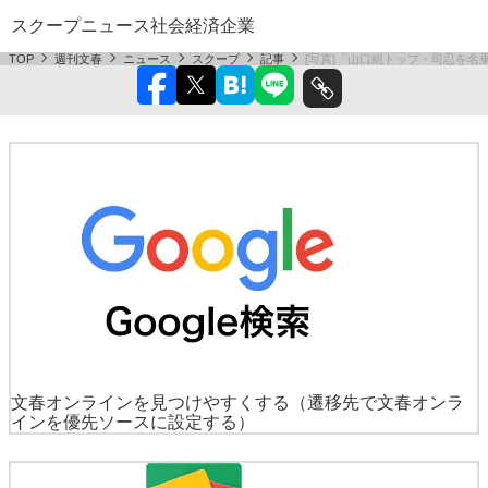
スクープ
ニュース
社会
経済
企業
TOP
週刊文春
ニュース
スクープ
記事
[写真]「山口組トップ・司忍を名
文春オンラインを見つけやすくする
（遷移先で文春オンラ
インを優先ソースに設定する）