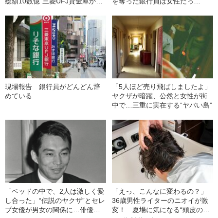
総額10数億”三菱UFJ貸金庫から
を奪った銀行員は女性だっ
客の資産を盗んだ元行員の“正
た！ 週刊文春が報じた“まさか
体”「女優でいえば…」
の正体”に驚きの声
現場報告 銀行員がどんどん辞
「5人ほど売り飛ばしましたよ」
めている
ヤクザが暗躍、公然と女性が街
中で…三重に実在する“ヤバい島”
「ベッドの中で、2人は激しく愛
「えっ、こんなに変わるの？」
し合った」“伝説のヤクザ”とセレ
36歳男性ライターのニオイが激
ブ女優が男女の関係に…俳優に
変！ 夏場に気になる“頭皮のニ