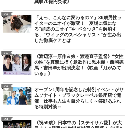
興収70億円突破》
PR
「えっ、こんなに変わるの？」36歳男性ラ
イターのニオイが激変！ 夏場に気にな
る“頭皮のニオイ”や“ベタつき”を解消す
る、“ウィッグのスペシャリスト”が生み出
した徹底ケアとは
PR
《渡辺淳一原作＆娘・渡邉直子監督》“女性
の性”を真摯に描く意欲作に黒木瞳・西岡德
馬・吉田羊が出演決定！《映画『月がみて
いる』》
PR
オープン1周年を記念した特別イベントがサ
ムソナイト・ブラックレーベル銀座店で開
催 仕事も人生も自分らしく～笑顔あふれ
る特別対談～
PR
《祝59歳》日本中の【ステイサム愛】が大