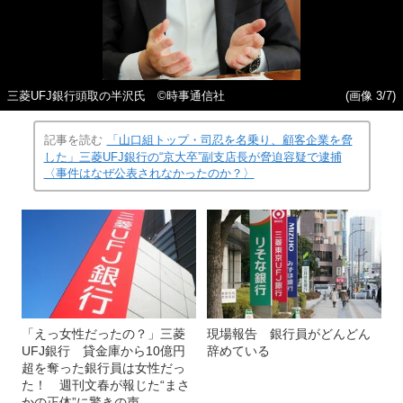
三菱UFJ銀行頭取の半沢氏 ©時事通信社
(画像 3/7)
記事を読む
「山口組トップ・司忍を名乗り、顧客企業を脅
した」三菱UFJ銀行の“京大卒”副支店長が脅迫容疑で逮捕
〈事件はなぜ公表されなかったのか？〉
「えっ女性だったの？」三菱
現場報告 銀行員がどんどん
UFJ銀行 貸金庫から10億円
辞めている
超を奪った銀行員は女性だっ
た！ 週刊文春が報じた“まさ
かの正体”に驚きの声