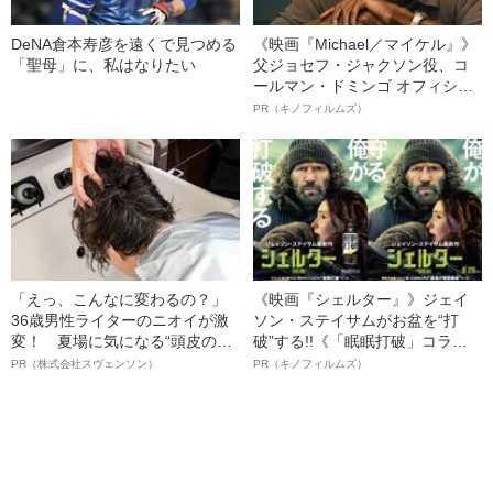
DeNA倉本寿彦を遠くで見つめる
《映画『Michael／マイケル』》
「聖母」に、私はなりたい
父ジョセフ・ジャクソン役、コ
ールマン・ドミンゴ オフィシャ
ルインタビュー“観客を魅了した
PR（キノフィルムズ）
名優、複雑な父親像への想いを
語る”《日本興収70億円突破》
「えっ、こんなに変わるの？」
《映画『シェルター』》ジェイ
36歳男性ライターのニオイが激
ソン・ステイサムがお盆を“打
変！ 夏場に気になる“頭皮のニ
破”する!!《「眠眠打破」コラ
オイ”や“ベタつき”を解消す
ボ》
PR（株式会社スヴェンソン）
PR（キノフィルムズ）
る、“ウィッグのスペシャリス
ト”が生み出した徹底ケアとは