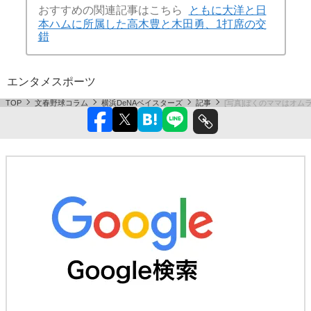
おすすめの関連記事はこちら
ともに大洋と日
本ハムに所属した高木豊と木田勇、1打席の交
錯
エンタメ
スポーツ
TOP
文春野球コラム
横浜DeNAベイスターズ
記事
[写真]ぼくのママはオム