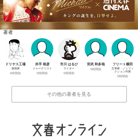
著者
ドリヤス工場
井手 裕彦
市川 はるひ
宮武 和多哉
フリート横田
漫画家
ジャーナリスト
ライター
文筆家・ノンフィ
5時間前
クション作家
4時間前
5時間前
5時間前
5時間前
その他の著者を見る