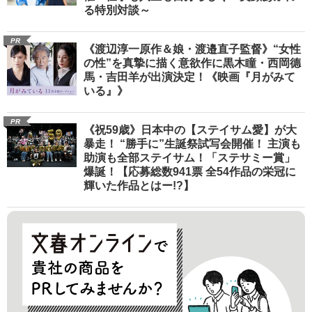
る特別対談～
PR
《渡辺淳一原作＆娘・渡邉直子監督》“女性
の性”を真摯に描く意欲作に黒木瞳・西岡德
馬・吉田羊が出演決定！《映画『月がみて
いる』》
PR
《祝59歳》日本中の【ステイサム愛】が大
暴走！ “勝手に”生誕祭試写会開催！ 主演も
助演も全部ステイサム！「ステサミー賞」
爆誕！【応募総数941票 全54作品の栄冠に
輝いた作品とはー!?】