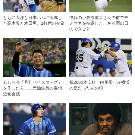
ともに大洋と日本ハムに所属し
憧れの小笠原道大さんの前でモ
た高木豊と木田勇、1打席の交錯
ノマネを披露した、ある雨の日
のできごと
もしも今「月刊ベイスターズ」
祝2000本安打 内川聖一が横浜
を作ったら……元編集長の妄想
の星だったあの頃
企画会議