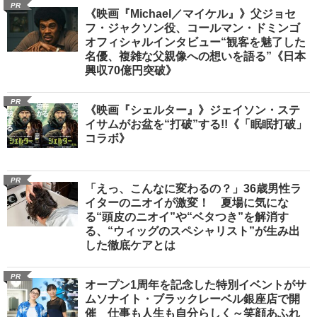
PR
《映画『Michael／マイケル』》父ジョセ
フ・ジャクソン役、コールマン・ドミンゴ
オフィシャルインタビュー“観客を魅了した
名優、複雑な父親像への想いを語る”《日本
興収70億円突破》
PR
《映画『シェルター』》ジェイソン・ステ
イサムがお盆を“打破”する!!《「眠眠打破」
コラボ》
PR
「えっ、こんなに変わるの？」36歳男性ラ
イターのニオイが激変！ 夏場に気にな
る“頭皮のニオイ”や“ベタつき”を解消す
る、“ウィッグのスペシャリスト”が生み出
した徹底ケアとは
PR
オープン1周年を記念した特別イベントがサ
ムソナイト・ブラックレーベル銀座店で開
催 仕事も人生も自分らしく～笑顔あふれ