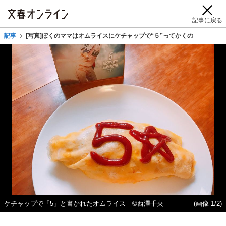
記事に戻る
記事
[写真]ぼくのママはオムライスにケチャップで“５”ってかくの
ケチャップで「5」と書かれたオムライス ©西澤千央
(画像 1/2)