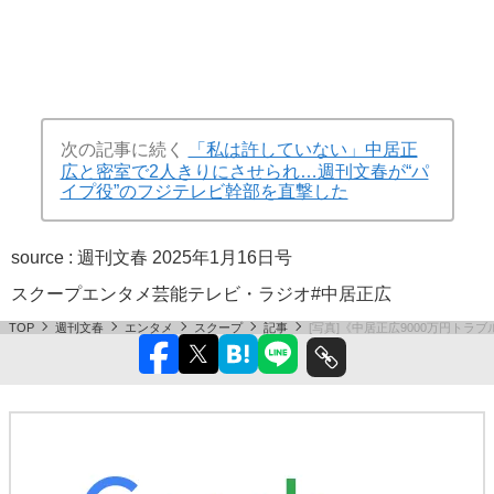
次の記事に続く
「私は許していない」中居正
広と密室で2人きりにさせられ…週刊文春が“パ
イプ役”のフジテレビ幹部を直撃した
source :
週刊文春 2025年1月16日号
スクープ
エンタメ
芸能
テレビ・ラジオ
#中居正広
TOP
週刊文春
エンタメ
スクープ
記事
[写真]《中居正広9000万円トラ