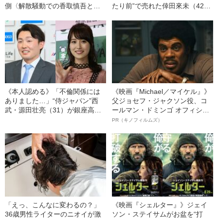
側〈解散騒動での香取慎吾と草
たり前”で売れた倖田來未（42）
彅剛の“赤裸々なやりとり”とは〉
のエロかっこいい芸能生活25年
《本人認める》「不倫関係には
《映画『Michael／マイケル』》
ありました…」“侍ジャパン”西
父ジョセフ・ジャクソン役、コ
武・源田壮亮（31）が銀座高級
ールマン・ドミンゴ オフィシャ
クラブ勤務“菜々緒似”女性と衝撃
ルインタビュー“観客を魅了した
PR（キノフィルムズ）
不倫を告白「プレミア12の台湾
名優、複雑な父親像への想いを
でも密会、元乃木坂妻は…」
語る”《日本興収70億円突破》
「えっ、こんなに変わるの？」
《映画『シェルター』》ジェイ
36歳男性ライターのニオイが激
ソン・ステイサムがお盆を“打