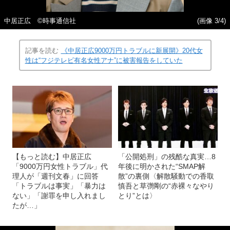
中居正広 ©時事通信社
(画像 3/4)
記事を読む
《中居正広9000万円トラブルに新展開》20代女
性は“フジテレビ有名女性アナ”に被害報告をしていた
【もっと読む】中居正広
「公開処刑」の残酷な真実…8
「9000万円女性トラブル」代
年後に明かされた“SMAP解
理人が「週刊文春」に回答
散”の裏側〈解散騒動での香取
「トラブルは事実」「暴力は
慎吾と草彅剛の“赤裸々なやり
ない」「謝罪を申し入れまし
とり”とは〉
たが…」