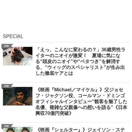
SPECIAL
PR
「えっ、こんなに変わるの？」36歳男性ラ
イターのニオイが激変！ 夏場に気にな
る“頭皮のニオイ”や“ベタつき”を解消す
る、“ウィッグのスペシャリスト”が生み出
した徹底ケアとは
PR
《映画『Michael／マイケル』》父ジョセ
フ・ジャクソン役、コールマン・ドミンゴ
オフィシャルインタビュー“観客を魅了した
名優、複雑な父親像への想いを語る”《日本
興収70億円突破》
PR
《映画『シェルター』》ジェイソン・ステ