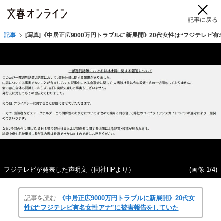
記事に戻る
記事
[写真]《中居正広9000万円トラブルに新展開》20代女性は“フジテレビ
フジテレビが発表した声明文（同社HPより）
(画像 1/4)
記事を読む
《中居正広9000万円トラブルに新展開》20代女
性は“フジテレビ有名女性アナ”に被害報告をしていた