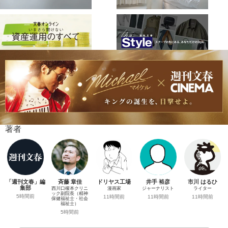
著者
「週刊文春」編
斉藤 章佳
ドリヤス工場
井手 裕彦
市川 はるひ
集部
西川口榎本クリニ
漫画家
ジャーナリスト
ライター
ック副院長（精神
5時間前
11時間前
11時間前
11時間前
保健福祉士・社会
福祉士）
5時間前