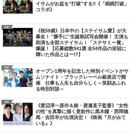
イサムがお盆を“打破”する!!《「眠眠打破」
コラボ》
PR
《祝59歳》日本中の【ステイサム愛】が大
暴走！ “勝手に”生誕祭試写会開催！ 主演も
助演も全部ステイサム！「ステサミー賞」
爆誕！【応募総数941票 全54作品の栄冠に
輝いた作品とはー!?】
PR
オープン1周年を記念した特別イベントがサ
ムソナイト・ブラックレーベル銀座店で開
催 仕事も人生も自分らしく～笑顔あふれ
る特別対談～
PR
《渡辺淳一原作＆娘・渡邉直子監督》“女性
の性”を真摯に描く意欲作に黒木瞳・西岡德
馬・吉田羊が出演決定！《映画『月がみて
いる』》