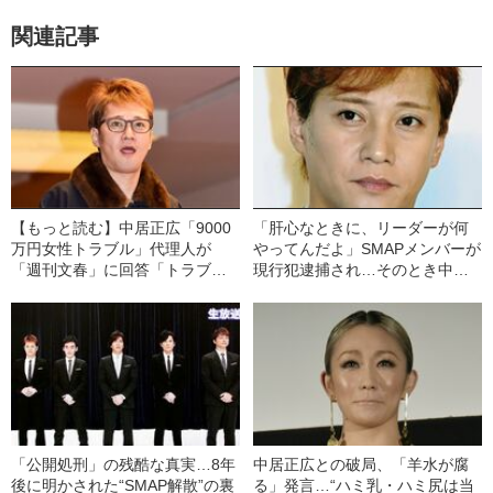
関連記事
【もっと読む】中居正広「9000
「肝心なときに、リーダーが何
万円女性トラブル」代理人が
やってんだよ」SMAPメンバーが
「週刊文春」に回答「トラブル
現行犯逮捕され…そのとき中居
は事実」「暴力はない」「謝罪
正広がとった“意外な行動”
を申し入れましたが…」
「公開処刑」の残酷な真実…8年
中居正広との破局、「羊水が腐
後に明かされた“SMAP解散”の裏
る」発言…“ハミ乳・ハミ尻は当