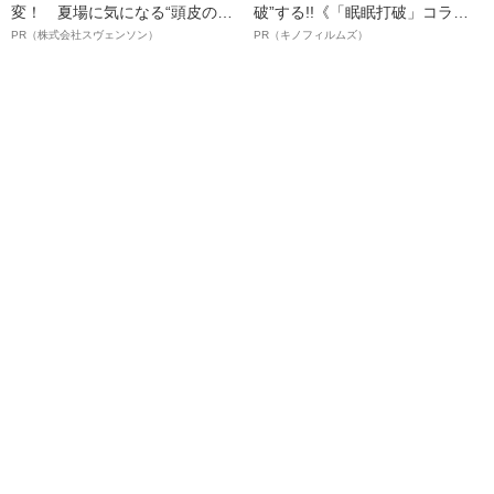
変！ 夏場に気になる“頭皮のニ
破”する!!《「眠眠打破」コラ
オイ”や“ベタつき”を解消す
ボ》
PR（株式会社スヴェンソン）
PR（キノフィルムズ）
る、“ウィッグのスペシャリス
ト”が生み出した徹底ケアとは