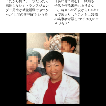
「だから何？」「僕だったら
【あわせて読む】「結婚も、
採用しない」トランスジェン
子供を作る未来もありえな
ダー男性が就職活動でぶつか
い」将来への不安から120キロ
った“世間の無理解”という壁
まで激太りしたことも…35歳
の当事者が語る“ゲイゆえの生
きづらさ”