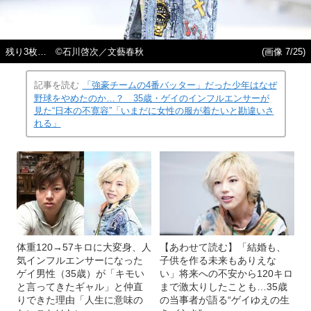
残り3枚… ©石川啓次／文藝春秋
(画像 7/25)
記事を読む
「強豪チームの4番バッター」だった少年はなぜ
野球をやめたのか…？ 35歳・ゲイのインフルエンサーが
見た“日本の不寛容”「いまだに女性の服が着たいと勘違いさ
れる」
体重120→57キロに大変身、人
【あわせて読む】「結婚も、
気インフルエンサーになった
子供を作る未来もありえな
ゲイ男性（35歳）が「キモい
い」将来への不安から120キロ
と言ってきたギャル」と仲直
まで激太りしたことも…35歳
りできた理由「人生に意味の
の当事者が語る“ゲイゆえの生