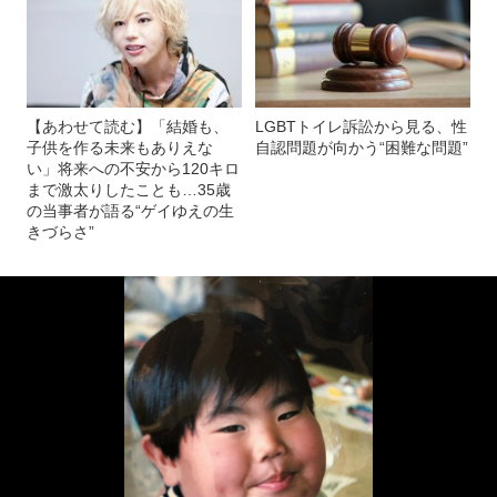
【あわせて読む】「結婚も、
LGBTトイレ訴訟から見る、性
子供を作る未来もありえな
自認問題が向かう“困難な問題”
い」将来への不安から120キロ
まで激太りしたことも…35歳
の当事者が語る“ゲイゆえの生
きづらさ”