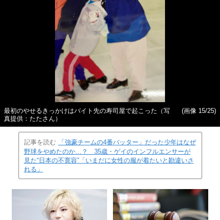
最初のやせるきっかけはバイト先の寿司屋で起こった（写
(画像 15/25)
真提供：たたさん）
記事を読む
「強豪チームの4番バッター」だった少年はなぜ
野球をやめたのか…？ 35歳・ゲイのインフルエンサーが
見た“日本の不寛容”「いまだに女性の服が着たいと勘違いさ
れる」