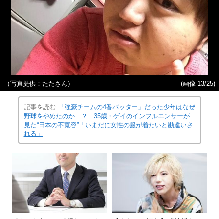
（写真提供：たたさん）
(画像 13/25)
記事を読む
「強豪チームの4番バッター」だった少年はなぜ
野球をやめたのか…？ 35歳・ゲイのインフルエンサーが
見た“日本の不寛容”「いまだに女性の服が着たいと勘違いさ
れる」