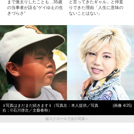
まで激太りしたことも…35歳
と言ってきたギャル」と仲直
の当事者が語る“ゲイゆえの生
りできた理由「人生に意味の
きづらさ”
ないことはない」
⇓写真はまだまだ続きます⇓（写真左：本人提供／写真
(画像 4/25)
右；©石川啓次／文藝春秋）
縦スクロールで次の写真へ