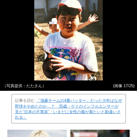
（写真提供：たたさん）
(画像 17/25)
記事を読む
「強豪チームの4番バッター」だった少年はなぜ
野球をやめたのか…？ 35歳・ゲイのインフルエンサーが
見た“日本の不寛容”「いまだに女性の服が着たいと勘違いさ
れる」