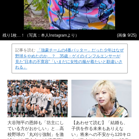
残り1枚…！（写真：本人Instagramより）
(画像 9/25)
記事を読む
「強豪チームの4番バッター」だった少年はなぜ
野球をやめたのか…？ 35歳・ゲイのインフルエンサーが
見た“日本の不寛容”「いまだに女性の服が着たいと勘違いさ
れる」
大谷翔平の恩師も「坊主にし
【あわせて読む】「結婚も、
ている方がおかしい」と…高
子供を作る未来もありえな
校野球の「丸刈り強制」を激
い」将来への不安から120キロ