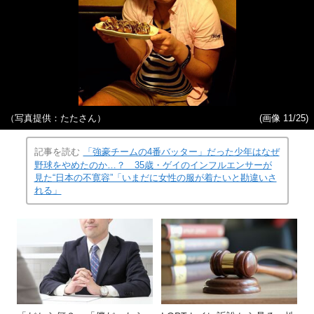
（写真提供：たたさん）
(画像 11/25)
記事を読む
「強豪チームの4番バッター」だった少年はなぜ
野球をやめたのか…？ 35歳・ゲイのインフルエンサーが
見た“日本の不寛容”「いまだに女性の服が着たいと勘違いさ
れる」