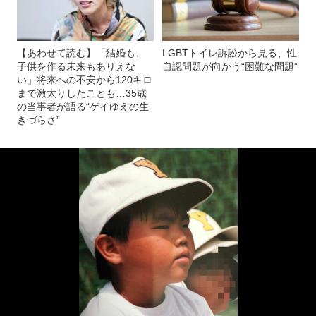
【あわせて読む】「結婚も、
LGBTトイレ訴訟から見る、性
子供を作る未来もありえな
自認問題が向かう“困難な問題”
い」将来への不安から120キロ
まで激太りしたことも…35歳
の当事者が語る“ゲイゆえの生
きづらさ”