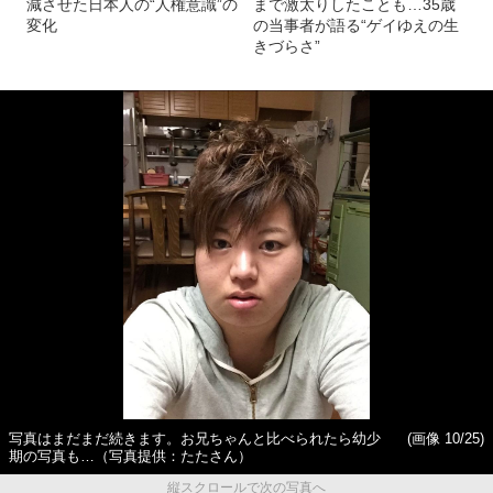
減させた日本人の“人権意識”の
まで激太りしたことも…35歳
変化
の当事者が語る“ゲイゆえの生
きづらさ”
写真はまだまだ続きます。お兄ちゃんと比べられたら幼少
(画像 10/25)
期の写真も…（写真提供：たたさん）
縦スクロールで次の写真へ