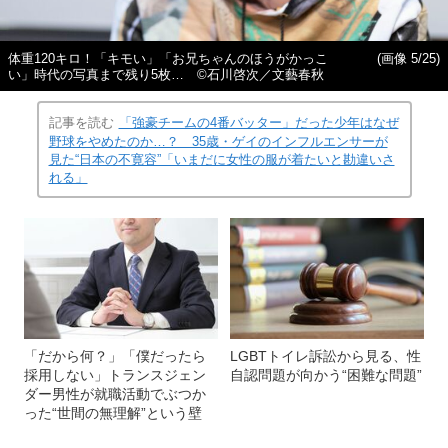
体重120キロ！「キモい」「お兄ちゃんのほうがかっこ
(画像 5/25)
い」時代の写真まで残り5枚… ©石川啓次／文藝春秋
記事を読む
「強豪チームの4番バッター」だった少年はなぜ
野球をやめたのか…？ 35歳・ゲイのインフルエンサーが
見た“日本の不寛容”「いまだに女性の服が着たいと勘違いさ
れる」
「だから何？」「僕だったら
LGBTトイレ訴訟から見る、性
採用しない」トランスジェン
自認問題が向かう“困難な問題”
ダー男性が就職活動でぶつか
った“世間の無理解”という壁