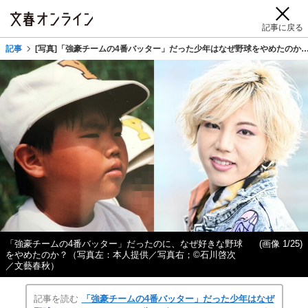
記事に戻る
記事
[写真]「強豪チームの4番バッター」だった少年はなぜ野球をやめたのか
「強豪チームの4番バッター」だったのに、なぜ好きな野球
(画像 1/25)
をやめたのか？（写真左：本人提供／写真右；©石川啓次
／文藝春秋）
記事を読む
「強豪チームの4番バッター」だった少年はなぜ