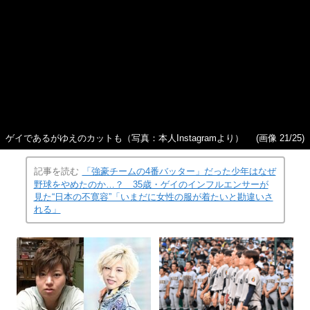
ゲイであるがゆえのカットも（写真：本人Instagramより）
(画像 21/25)
記事を読む
「強豪チームの4番バッター」だった少年はなぜ
野球をやめたのか…？ 35歳・ゲイのインフルエンサーが
見た“日本の不寛容”「いまだに女性の服が着たいと勘違いさ
れる」