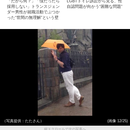
「だから何？」「僕だったら
LGBTトイレ訴訟から見る、性
採用しない」トランスジェン
自認問題が向かう“困難な問題”
ダー男性が就職活動でぶつか
った“世間の無理解”という壁
（写真提供：たたさん）
(画像 12/25)
縦スクロールで次の写真へ