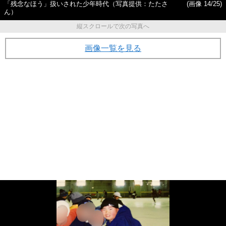
「残念なほう」扱いされた少年時代（写真提供：たたさ
(画像 14/25)
ん）
縦スクロールで次の写真へ
画像一覧を見る