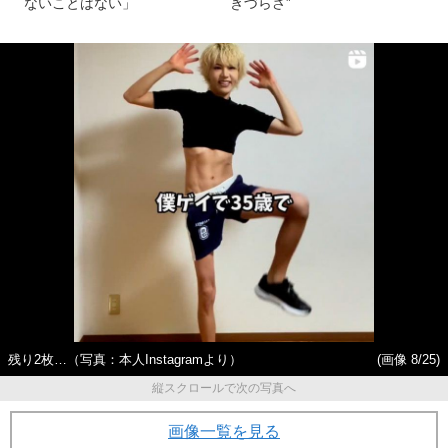
ないことはない」
きづらさ”
残り2枚…（写真：本人Instagramより）
(画像 8/25)
縦スクロールで次の写真へ
画像一覧を見る