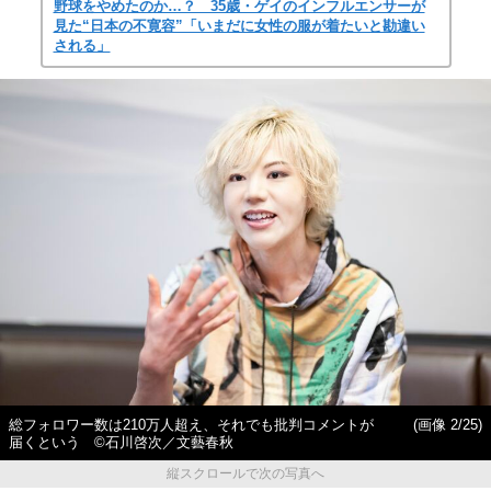
野球をやめたのか…？ 35歳・ゲイのインフルエンサーが
見た“日本の不寛容”「いまだに女性の服が着たいと勘違い
される」
総フォロワー数は210万人超え、それでも批判コメントが
(画像 2/25)
届くという ©石川啓次／文藝春秋
縦スクロールで次の写真へ