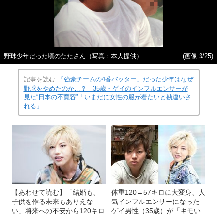
野球少年だった頃のたたさん（写真：本人提供）
(画像 3/25)
記事を読む
「強豪チームの4番バッター」だった少年はなぜ
野球をやめたのか…？ 35歳・ゲイのインフルエンサーが
見た“日本の不寛容”「いまだに女性の服が着たいと勘違いさ
れる」
【あわせて読む】「結婚も、
体重120→57キロに大変身、人
子供を作る未来もありえな
気インフルエンサーになった
い」将来への不安から120キロ
ゲイ男性（35歳）が「キモい