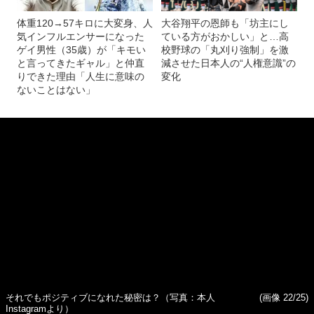
体重120→57キロに大変身、人
大谷翔平の恩師も「坊主にし
気インフルエンサーになった
ている方がおかしい」と…高
ゲイ男性（35歳）が「キモい
校野球の「丸刈り強制」を激
と言ってきたギャル」と仲直
減させた日本人の“人権意識”の
りできた理由「人生に意味の
変化
ないことはない」