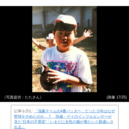
（写真提供：たたさん）
(画像 17/25)
記事を読む
「強豪チームの4番バッター」だった少年はなぜ
野球をやめたのか…？ 35歳・ゲイのインフルエンサーが
見た“日本の不寛容”「いまだに女性の服が着たいと勘違いさ
れる」