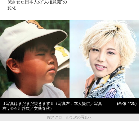
減させた日本人の“人権意識”の
変化
⇓写真はまだまだ続きます⇓（写真左：本人提供／写真
(画像 4/25)
右；©石川啓次／文藝春秋）
縦スクロールで次の写真へ