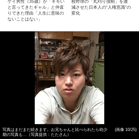
ゲイ男性（35歳）が「キモい
校野球の「丸刈り強制」を激
と言ってきたギャル」と仲直
減させた日本人の“人権意識”の
りできた理由「人生に意味の
変化
ないことはない」
写真はまだまだ続きます。お兄ちゃんと比べられたら幼少
(画像 10/25)
期の写真も…（写真提供：たたさん）