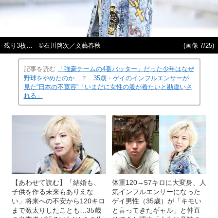
残り3枚… ©石川啓次／文藝春秋
(画像 7/25)
記事を読む
「強豪チームの4番バッター」だった少年はなぜ
野球をやめたのか…？ 35歳・ゲイのインフルエンサーが
見た“日本の不寛容”「いまだに女性の服が着たいと勘違いさ
れる」
【あわせて読む】「結婚も、
体重120→57キロに大変身、人
子供を作る未来もありえな
気インフルエンサーになった
い」将来への不安から120キロ
ゲイ男性（35歳）が「キモい
まで激太りしたことも…35歳
と言ってきたギャル」と仲直