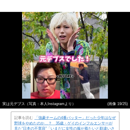
実は元デブス（写真：本人Instagramより）
(画像 19/25)
記事を読む
「強豪チームの4番バッター」だった少年はなぜ
野球をやめたのか…？ 35歳・ゲイのインフルエンサーが
見た“日本の不寛容”「いまだに女性の服が着たいと勘違いさ