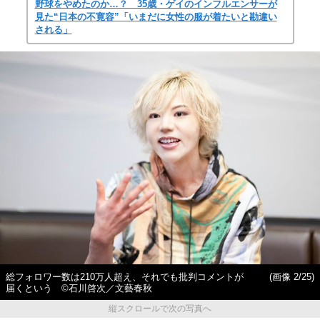
野球をやめたのか…？ 35歳・ゲイのインフルエンサーが
見た“日本の不寛容”「いまだに女性の服が着たいと勘違い
される」
総フォロワー数は210万人超え、それでも批判コメントが
(画像 2/25)
届くという ©石川啓次／文藝春秋
縦スクロールで次の写真へ