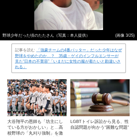
野球少年だった頃のたたさん（写真：本人提供）
(画像 3/25)
記事を読む
「強豪チームの4番バッター」だった少年はなぜ
野球をやめたのか…？ 35歳・ゲイのインフルエンサーが
見た“日本の不寛容”「いまだに女性の服が着たいと勘違いさ
れる」
大谷翔平の恩師も「坊主にし
LGBTトイレ訴訟から見る、性
ている方がおかしい」と…高
自認問題が向かう“困難な問題”
校野球の「丸刈り強制」を激