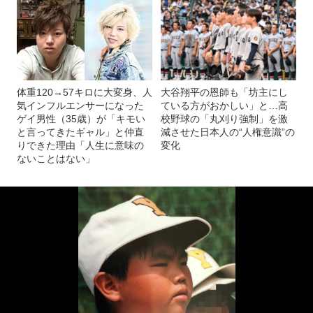
体重120→57キロに大変身、人
大谷翔平の恩師も「坊主にし
気インフルエンサーになった
ている方がおかしい」と…高
ゲイ男性（35歳）が「キモい
校野球の「丸刈り強制」を激
と言ってきたギャル」と仲直
減させた日本人の“人権意識”の
りできた理由「人生に意味の
変化
ないことはない」