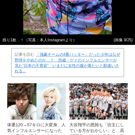
残り1枚…！（写真：本人Instagramより）
(画像 9/25)
記事を読む
「強豪チームの4番バッター」だった少年はなぜ
野球をやめたのか…？ 35歳・ゲイのインフルエンサーが
見た“日本の不寛容”「いまだに女性の服が着たいと勘違いさ
れる」
体重120→57キロに大変身、人
大谷翔平の恩師も「坊主にし
気インフルエンサーになった
ている方がおかしい」と…高