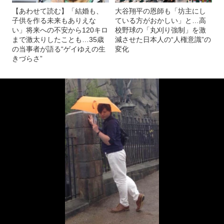
【あわせて読む】「結婚も、
大谷翔平の恩師も「坊主にし
子供を作る未来もありえな
ている方がおかしい」と…高
い」将来への不安から120キロ
校野球の「丸刈り強制」を激
まで激太りしたことも…35歳
減させた日本人の“人権意識”の
の当事者が語る“ゲイゆえの生
変化
きづらさ”