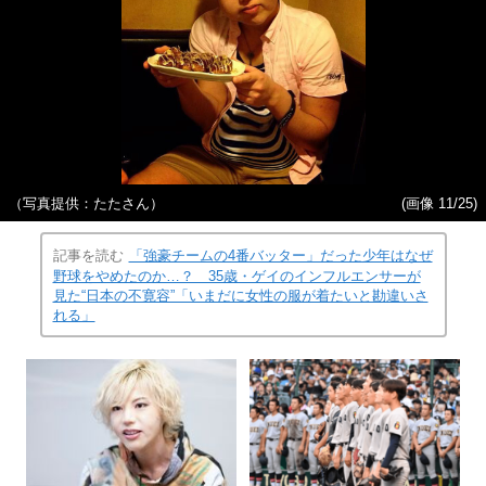
（写真提供：たたさん）
(画像 11/25)
記事を読む
「強豪チームの4番バッター」だった少年はなぜ
野球をやめたのか…？ 35歳・ゲイのインフルエンサーが
見た“日本の不寛容”「いまだに女性の服が着たいと勘違いさ
れる」