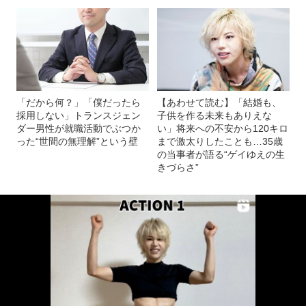
「だから何？」「僕だったら
【あわせて読む】「結婚も、
採用しない」トランスジェン
子供を作る未来もありえな
ダー男性が就職活動でぶつか
い」将来への不安から120キロ
った“世間の無理解”という壁
まで激太りしたことも…35歳
の当事者が語る“ゲイゆえの生
きづらさ”