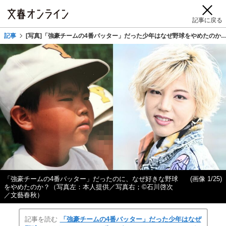
記事に戻る
記事
[写真]「強豪チームの4番バッター」だった少年はなぜ野球をやめたのか
「強豪チームの4番バッター」だったのに、なぜ好きな野球
(画像 1/25)
をやめたのか？（写真左：本人提供／写真右；©石川啓次
／文藝春秋）
記事を読む
「強豪チームの4番バッター」だった少年はなぜ