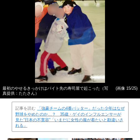
最初のやせるきっかけはバイト先の寿司屋で起こった（写
(画像 15/25)
真提供：たたさん）
記事を読む
「強豪チームの4番バッター」だった少年はなぜ
野球をやめたのか…？ 35歳・ゲイのインフルエンサーが
見た“日本の不寛容”「いまだに女性の服が着たいと勘違いさ
れる」