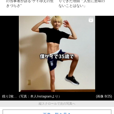
の当事者が語る“ゲイゆえの生
りできた理由「人生に意味の
きづらさ”
ないことはない」
残り2枚…（写真：本人Instagramより）
(画像 8/25)
縦スクロールで次の写真へ