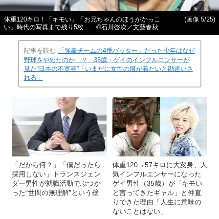
体重120キロ！「キモい」「お兄ちゃんのほうがかっこ
(画像 5/25)
い」時代の写真まで残り5枚… ©石川啓次／文藝春秋
記事を読む
「強豪チームの4番バッター」だった少年はなぜ
野球をやめたのか…？ 35歳・ゲイのインフルエンサーが
見た“日本の不寛容”「いまだに女性の服が着たいと勘違いさ
れる」
「だから何？」「僕だったら
体重120→57キロに大変身、人
採用しない」トランスジェン
気インフルエンサーになった
ダー男性が就職活動でぶつか
ゲイ男性（35歳）が「キモい
った“世間の無理解”という壁
と言ってきたギャル」と仲直
りできた理由「人生に意味の
ないことはない」