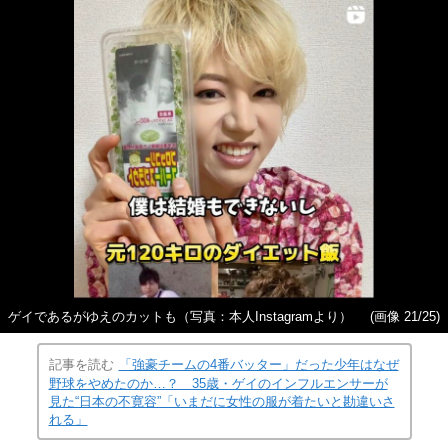
ゲイであるがゆえのカットも（写真：本人Instagramより）
(画像 21/25)
記事を読む
「強豪チームの4番バッター」だった少年はなぜ
野球をやめたのか…？ 35歳・ゲイのインフルエンサーが
見た“日本の不寛容”「いまだに女性の服が着たいと勘違いさ
れる」