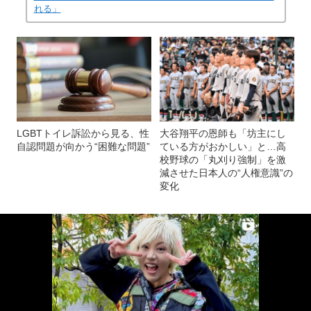
れる」
LGBTトイレ訴訟から見る、性
大谷翔平の恩師も「坊主にし
自認問題が向かう“困難な問題”
ている方がおかしい」と…高
校野球の「丸刈り強制」を激
減させた日本人の“人権意識”の
変化