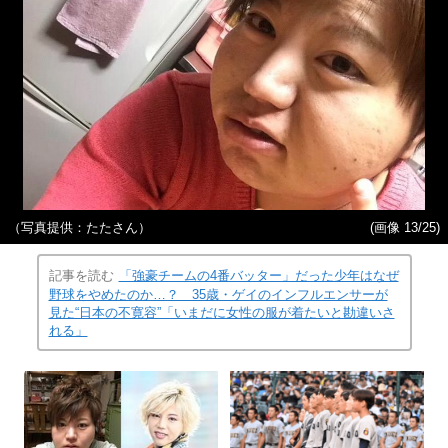
（写真提供：たたさん）
(画像 13/25)
記事を読む
「強豪チームの4番バッター」だった少年はなぜ
野球をやめたのか…？ 35歳・ゲイのインフルエンサーが
見た“日本の不寛容”「いまだに女性の服が着たいと勘違いさ
れる」