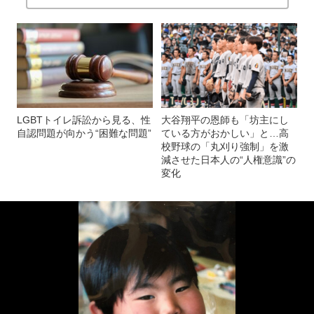
LGBTトイレ訴訟から見る、性
大谷翔平の恩師も「坊主にし
自認問題が向かう“困難な問題”
ている方がおかしい」と…高
校野球の「丸刈り強制」を激
減させた日本人の“人権意識”の
変化