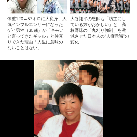
体重120→57キロに大変身、人
大谷翔平の恩師も「坊主にし
気インフルエンサーになった
ている方がおかしい」と…高
ゲイ男性（35歳）が「キモい
校野球の「丸刈り強制」を激
と言ってきたギャル」と仲直
減させた日本人の“人権意識”の
りできた理由「人生に意味の
変化
ないことはない」