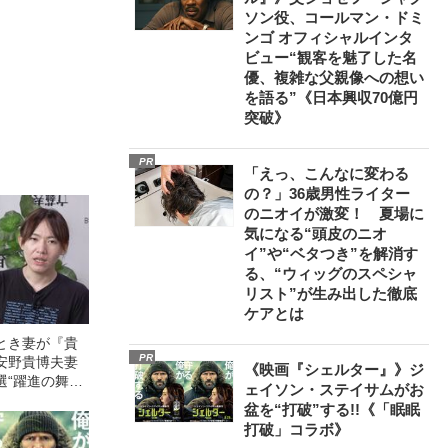
ソン役、コールマン・ドミ
ンゴ オフィシャルインタ
ビュー“観客を魅了した名
優、複雑な父親像への想い
を語る”《日本興収70億円
突破》
PR
「えっ、こんなに変わる
の？」36歳男性ライター
のニオイが激変！ 夏場に
気になる“頭皮のニオ
イ”や“ベタつき”を解消す
る、“ウィッグのスペシャ
リスト”が生み出した徹底
ケアとは
とき妻が『貴
PR
安野貴博夫妻
《映画『シェルター』》ジ
選“躍進の舞台
ェイソン・ステイサムがお
盆を“打破”する!!《「眠眠
打破」コラボ》