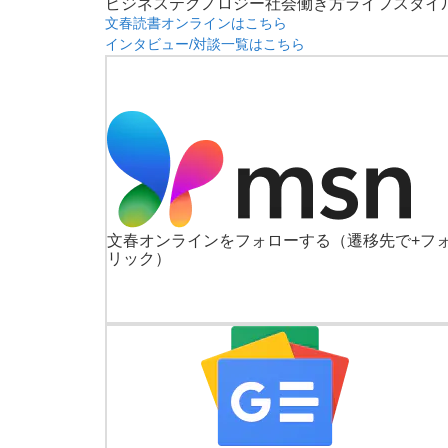
ビジネス
テクノロジー
社会
働き方
ライフスタイ
文春読書オンラインはこちら
インタビュー/対談一覧はこちら
文春オンラインをフォローする
（遷移先で+フ
リック）