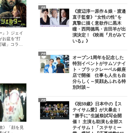
PR
《渡辺淳一原作＆娘・渡邉
直子監督》“女性の性”を
真摯に描く意欲作に黒木
瞳・西岡德馬・吉田羊が出
ー』》ジェイ
演決定！《映画『月がみて
がお盆を“打
いる』》
眠打破」コラ
PR
オープン1周年を記念した
特別イベントがサムソナイ
ト・ブラックレーベル銀座
店で開催 仕事も人生も自
分らしく～笑顔あふれる特
別対談～
PR
《祝59歳》日本中の【ス
テイサム愛】が大暴走！
“勝手に”生誕祭試写会開
催！ 主演も助演も全部ス
無敗》「顔を見
テイサム！「ステサミー
逃げろ』