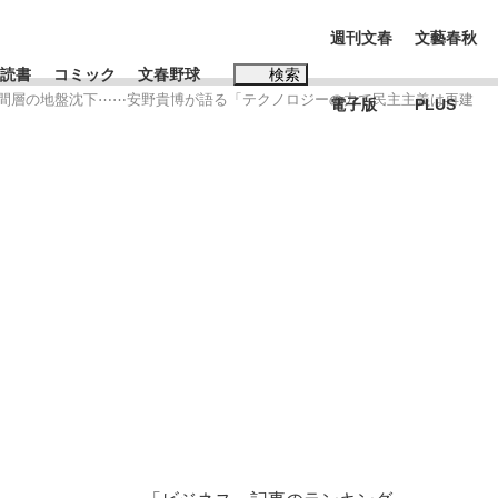
週刊文春
文藝春秋
読書
コミック
文春野球
検索
る中間層の地盤沈下⋯⋯安野貴博が語る「テクノロジーの力で民主主義は再建
電子版
PLUS
インタビュー
読書
#松田聖子
む将棋
BC日本代表“敗戦”の真実 選手が明かす...