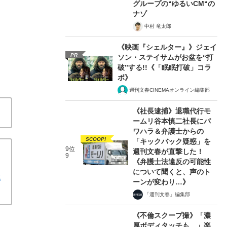
グループの“ゆるいCM“の
ナゾ
中村 竜太郎
《映画『シェルター』》ジェイ
PR
ソン・ステイサムがお盆を“打
破”する!!《「眠眠打破」コラ
ボ》
週刊文春CINEMAオンライン編集部
《社長逮捕》退職代行モ
ームリ谷本慎二社長にパ
ワハラ＆弁護士からの
SCOOP!
「キックバック疑惑」を
9位
週刊文春が直撃した！
9
《弁護士法違反の可能性
について聞くと、声のト
戦
ーンが変わり…》
「週刊文春」編集部
《不倫スクープ撮》「濃
厚ボディタッチも…」楽