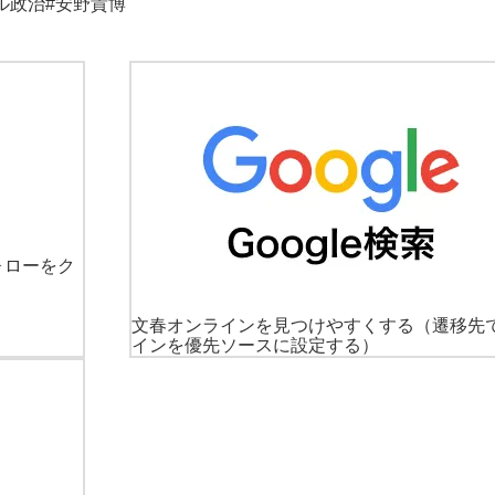
ル
政治
#安野貴博
ォローをク
文春オンラインを見つけやすくする
（遷移先
インを優先ソースに設定する）