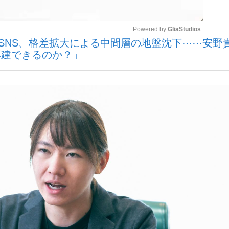
Powered by 
GliaStudios
いまさら聞け
のSNS、格差拡大による中間層の地盤沈下⋯⋯安野
再建できるのか？」
Mute
手が証言した“NPB聞...
「クマが悪者扱いされているの
もっと見る
カー日本代表・森保一監督...