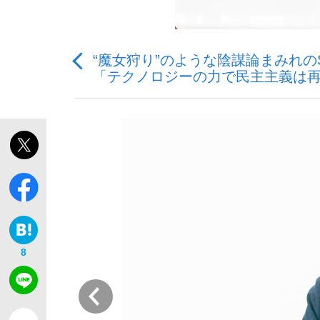
“魔女狩り”のような陰謀論まみれ
「テクノロジーの力で民主主義は
「敗因分析は一切聞かれなかった」侍ジャパン選
キングの誕生を、目撃せよ。
the Style
8
前
「目標達成できなかったからと言って…」サッ