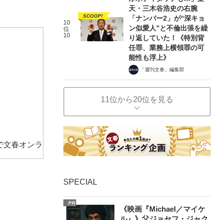
天・三木谷浩史の右腕
SCOOP!
「ナンバー2」が“深キョ
10
ン似愛人”と不倫出張を繰
位
10
り返していた！《特別背
任罪、業務上横領罪の可
能性も浮上》
「週刊文春」編集部
11位から20位を見る
で文春オンラ
SPECIAL
PR
《映画『Michael／マイケ
ル』》父ジョセフ・ジャク