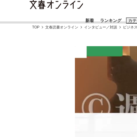
新着
ランキング
カテ
TOP
文春読書オンライン
インタビュー／対談
ビジネ
スクープ
ニュー
おすすめのキ
#藤田晋
#三
#玉木雄一郎
「90%は失敗する。でも…」本田圭佑が初め
終戦から81年