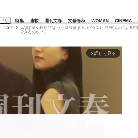
ゴリ
特集
連載
週刊文春
文藝春秋
WOMAN
CINEMA
ス
記事
[写真]“魔女狩り”のような陰謀論まみれのSNS、格差拡大によ
できるのか？」
キーワード入力
ス
エンタメ
ライフ
ビジネス
詳しく見る
arrow_forward_ios
ーワードタグ一覧
山凌輝
#高市早苗
#後藤真希
#森岡毅
#城彰二
#内田有紀
観る将棋、読
#亀和田武
て明かした日本代表監督に...
「最悪の空気のまま解散」W