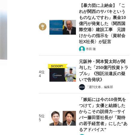
【暴力団に上納金】「こ
れが関西のサバキという
ものなんですわ」裏金10
億円が発覚した〈関西国
際空港〉建設工事 元請
けからの指示を〈資材会
社X社長〉が証言
3/8
市田 隆
元阪神・関本賢太郎が関
SCOOP!
与した「250億円投資トラ
4位
ブル」《預託法違反の疑
4
いで告発状》
「週刊文春」編集部
「嫉妬には今の10倍気を
つけて」女優と結婚した
からこその説得力⋯サイ
5位
バー藤田晋社長が「期待
5
の若手経営者」にした“あ
るアドバイス”