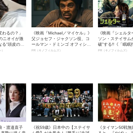
変わるの？」
《映画『Michael／マイケル』》
《映画『シェルタ
ーのニオイが激
父ジョセフ・ジャクソン役、コ
ソン・ステイサム
なる“頭皮のニ
ールマン・ドミンゴ オフィシャ
破”する!!《「眠
”を解消す
ルインタビュー“観客を魅了した
ボ》
ン）
PR（キノフィルムズ）
PR（キノフィルムズ）
スペシャリス
名優、複雑な父親像への想いを
徹底ケアとは
語る”《日本興収70億円突破》
娘・渡邉直子
《祝59歳》日本中の【ステイサ
《タイマン50戦
を真摯に描く意
ム愛】が大暴走！ “勝手に”生誕
ると、『やばい。