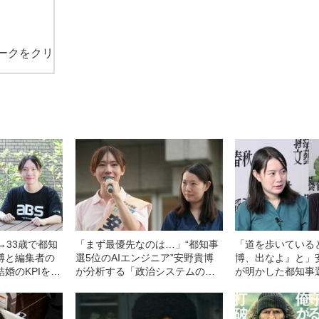
ークをクリ
→33歳で都知
「まず最優先なのは…」“都知事
「道を歩いている
博と編集者の
選5位のAIエンジニア”安野貴博
博、出なよ』と」
婚のKPIを設
が分析する「政治システムの欠
が明かした都知事
を測ってい
陥」「ソフトウェアで補えるポ
裏”
イント」