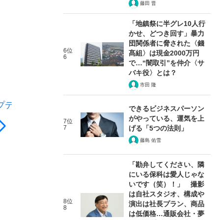
藤田 晋
「地鎮祭に半グレ10人行
かせ、どつき回す」暴力
団関係者に脅された〈錢
6位
髙組〉は現金2000万円
6
で…“闇取引”を仲介〈サ
バキ役〉とは？
市田 隆
プデー
できるビジネスパーソン
がやっている、運気を上
7位
7
げる「5つの法則」
藤島 佑雪
「勘弁してください、隣
にいる保科は愛人じゃな
いです（笑）！」 撮影
は自社スタジオ、構成や
8位
演出は社長プラン、商品
8
は低価格…通販会社・夢