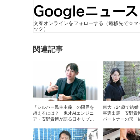
文春オンラインをフォローする
（遷移先で☆マ
ック）
関連記事
「シルバー民主主義」の限界を
東大→24歳で結婚
超えるには？ 鬼才AIエンジニ
事選出馬 安野貴
ア・安野貴博が語る日本リブー
パートナーの形「結
ト戦略
定し毎週シグナル
た」