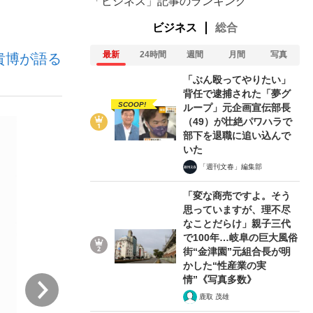
「ビジネス」記事のランキング
ビジネス
総合
ない資産運用のすべて
最新
24時間
週間
月間
写真
貴博が語る
「ぶん殴ってやりたい」
背任で逮捕された「夢グ
SCOOP!
ループ」元企画宣伝部長
（49）が壮絶パワハラで
が悲しい」『北の国から』倉本聰氏（91...
部下を退職に追い込んで
いた
「週刊文春」編集部
「変な商売ですよ。そう
思っていますが、理不尽
なことだらけ」親子三代
で100年…岐阜の巨大風俗
街“金津園”元組合長が明
かした“性産業の実
情”《写真多数》
次
鹿取 茂雄