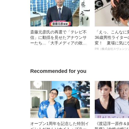
斎藤元彦氏の再選で「テレビ不
「えっ、こんなに
信」に動揺を見せたアナウンサ
36歳男性ライタ
ーたち…「大手メディアの敗
変！ 夏場に気に
北」宣言が意味するもの
オイ”や“ベタつき
PR（株式会社スヴェンソ
る、“ウィッグの
ト”が生み出した
Recommended for you
オープン1周年を記念した特別イ
《渡辺淳一原作＆
ベントがサムソナイト・ブラッ
監督》“女性の性”