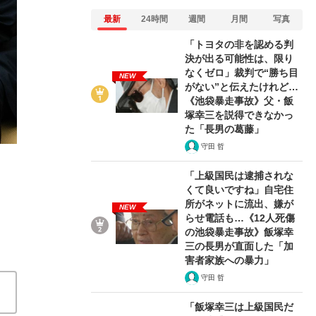
最新
24時間
週間
月間
写真
「トヨタの非を認める判
決が出る可能性は、限り
なくゼロ」裁判で“勝ち目
NEW
がない”と伝えたけれど…
2/3
《池袋暴走事故》父・飯
塚幸三を説得できなかっ
た「長男の葛藤」
守田 哲
「上級国民は逮捕されな
くて良いですね」自宅住
所がネットに流出、嫌が
NEW
らせ電話も…《12人死傷
の池袋暴走事故》飯塚幸
三の長男が直面した「加
害者家族への暴力」
守田 哲
「飯塚幸三は上級国民だ