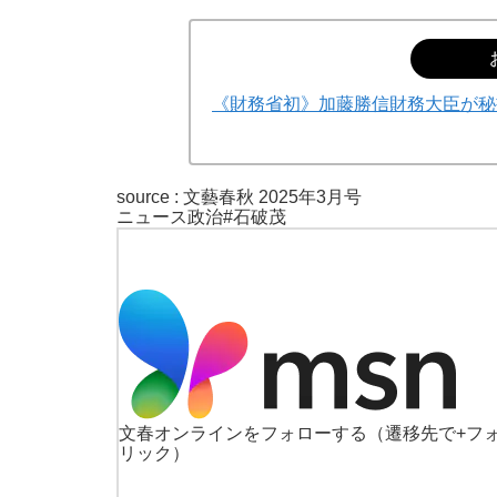
《財務省初》加藤勝信財務大臣が秘書
source :
文藝春秋 2025年3月号
ニュース
政治
#石破茂
文春オンラインをフォローする
（遷移先で+フ
リック）