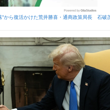
Powered by 
GliaStudios
落”から復活かけた荒井勝喜・通商政策局長 石破
観る将棋、読
Mute
”の真実 選手が明かす...
「敗因分析は一切聞かれなか
の国から』倉本聰氏（91...