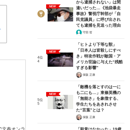
から逮捕されない」は間
NEW
違いだった…《池袋暴走
事故》警視庁幹部が「自
民党議員」に呼び出され
ても逮捕を見送った理由
し
守田 哲
「ヒトより下等な獣」
「日本人は皆殺しにすべ
NEW
き」特攻作戦が敵国・ア
4位
4
メリカ世論に与えた“残酷
すぎる影響”
保阪 正康
「敵機を落とすのは一に
も二にも…」東條英機の
NEW
「無能さ」を象徴する、
5位
5
学生たちをあきれさせ
た“言葉”とは？
保阪 正康
で文春オンラ
「殺意はなかった」19歳