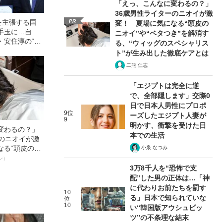
「えっ、こんなに変わるの？」
36歳男性ライターのニオイが激
PR
を主張する国
変！ 夏場に気になる“頭皮の
手玉に…自
ニオイ”や“ベタつき”を解消す
・安住淳の“阿
る、“ウィッグのスペシャリス
ト”が生み出した徹底ケアとは
二瓶 仁志
「エジプトは完全に逆
で、全部隠します」交際0
日で日本人男性にプロポ
9位
ーズしたエジプト人妻が
9
明かす、衝撃を受けた日
変わるの？」
本での生活
ーのニオイが激
なる“頭皮のニ
小泉 なつみ
”を解消す
ン）
スペシャリス
3万8千人を“恐怖で支
徹底ケアとは
配”した男の正体は…「神
に代わりお前たちを罰す
10
る」日本で知られていな
位
10
い“韓国版アウシュビッ
ツ”の不条理な結末