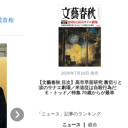
茂首相
む将棋
った」侍ジャパン選手が証言した“NPB聞...
2026年7月10日 発売
【文藝春秋 目次】高市早苗研究 裏切りと
涙のサナエ劇場／米追従は自殺行為だ
E・トッド／特集 70歳からが最幸
次
「ニュース」記事のランキング
ニュース
総合