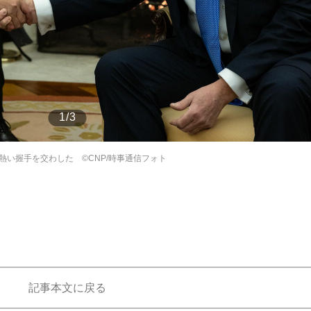
もっと見る
もっと見る
1/3
い握手を交わした ©CNP/時事通信フォト
記事本文に戻る