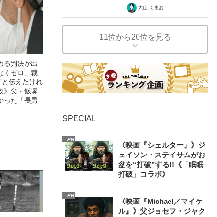
大山 くまお
11位から20位を見る
める判決が出
なくゼロ」裁
”と伝えたけれ
故》父・飯塚
かった「長男
SPECIAL
PR
《映画『シェルター』》ジ
ェイソン・ステイサムがお
盆を“打破”する!!《「眠眠
打破」コラボ》
PR
《映画『Michael／マイケ
ル』》父ジョセフ・ジャク