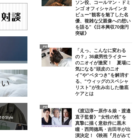
ソン役、コールマン・ドミ
ンゴ オフィシャルインタ
ビュー“観客を魅了した名
優、複雑な父親像への想い
を語る”《日本興収70億円
突破》
PR
「えっ、こんなに変わる
の？」36歳男性ライター
のニオイが激変！ 夏場に
気になる“頭皮のニオ
イ”や“ベタつき”を解消す
る、“ウィッグのスペシャ
リスト”が生み出した徹底
ケアとは
PR
《渡辺淳一原作＆娘・渡邉
直子監督》“女性の性”を
真摯に描く意欲作に黒木
瞳・西岡德馬・吉田羊が出
演決定！《映画『月がみて