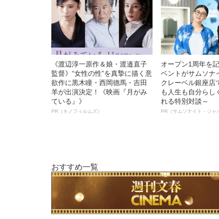
《渡辺淳一原作＆娘・渡邉直子
オープン1周年を
監督》“女性の性”を真摯に描く意
ベントがサムソナ
欲作に黒木瞳・西岡德馬・吉田
クレーベル銀座店
羊が出演決定！《映画『月がみ
も人生も自分らし
ている』》
れる特別対談～
PR（キノフィルムズ）
PR（サムソナイト・ジャ
おすすめ一覧