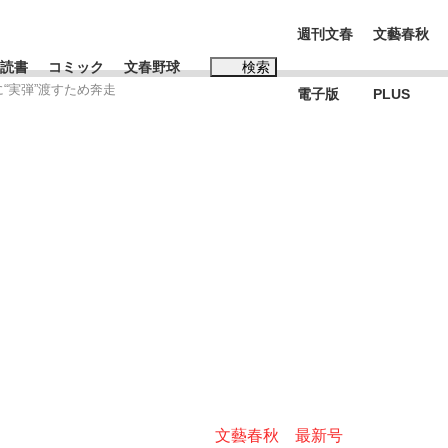
週刊文春
文藝春秋
読書
コミック
文春野球
検索
“実弾”渡すため奔走
電子版
PLUS
インタビュー
読書
#松田聖子
本田圭佑が初めて明かした日本代表監督に...
K-POPアイドルたち
文藝春秋 最新号