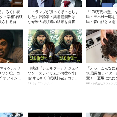
る。ろくに寝
「トランプが勝ってほっとしま
「178万円の壁」
タク宰相”石破
した」評論家・與那覇潤氏は、
民・玉木雄一郎を
殺される首相
なぜ米大統領選の結果を首肯し
民・森山裕と立憲
たのか？
吽の呼吸”
l／マイケル』》
《映画『シェルター』》ジェイ
「えっ、こんなに
クソン役、コ
ソン・ステイサムがお盆を“打
36歳男性ライタ
ゴ オフィシャ
破”する!!《「眠眠打破」コラ
変！ 夏場に気に
観客を魅了した
ボ》
オイ”や“ベタつき
PR（キノフィルムズ）
PR（株式会社スヴェンソ
像への想いを
る、“ウィッグの
0億円突破》
ト”が生み出した