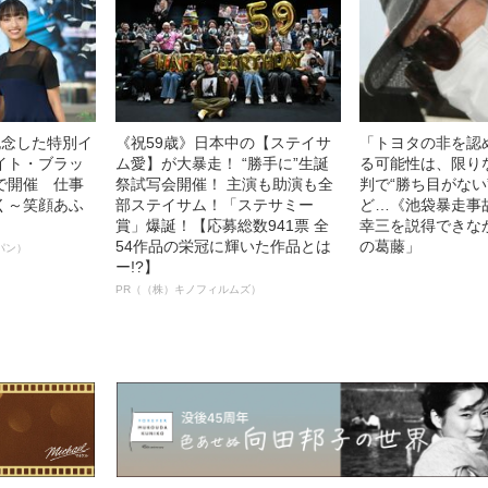
記念した特別イ
《祝59歳》日本中の【ステイサ
「トヨタの非を認
イト・ブラッ
ム愛】が大暴走！ “勝手に”生誕
る可能性は、限り
で開催 仕事
祭試写会開催！ 主演も助演も全
判で“勝ち目がない
く～笑顔あふ
部ステイサム！「ステサミー
ど…《池袋暴走事
賞」爆誕！【応募総数941票 全
幸三を説得できな
54作品の栄冠に輝いた作品とは
の葛藤」
パン）
ー!?】
PR（（株）キノフィルムズ）