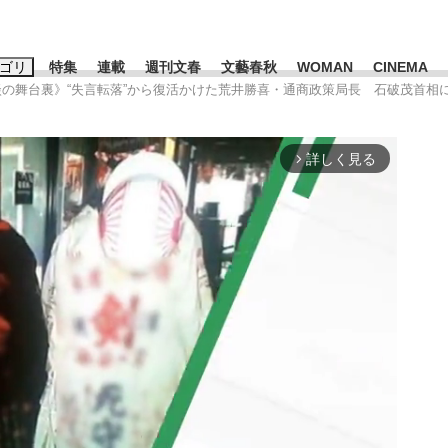
ゴリ
特集
連載
週刊文春
文藝春秋
WOMAN
CINEMA
談の舞台裏》“失言転落”から復活かけた荒井勝喜・通商政策局長 石破茂首相に
キーワード入力
ス
エンタメ
ライフ
ビジネス
詳しく見る
arrow_forward_ios
ーワードタグ一覧
山凌輝
#高市早苗
#後藤真希
#森岡毅
#城彰二
#内田有紀
#亀和田武
み会、JIN→伊豆の...
「90%は失敗する。でも…」
日本生まれの