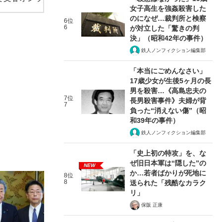
女子高生を強姦殺害した
のになぜ…裁判所と検察
6位
6
が対立した「驚きの判
決」（昭和42年の事件）
鉄人ノンフィクション編集部
「本当にごめんなさい」
17歳少女が生後5ヶ月の長
男を殺害…《高島忠夫の
7位
長男殺害事件》夫婦が背
7
負った“消えない傷”（昭
和39年の事件）
鉄人ノンフィクション編集部
「史上初の特攻」を、な
ぜ旧日本軍は“隠した”の
NEW
か…若者ばかりが死地に
8位
8
送られた「残酷なカラク
リ」
保阪 正康