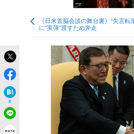
《日米首脳会談の舞台裏》“失言転
に“実弾”渡すため奔走
「最悪の空気のまま解散」WBC日本代表“敗戦
私のあのとき、私のいま
0
「クマが悪者扱いされているのが悲しい」『北
キングの誕生を、目撃せよ。