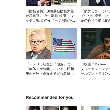
《財務省初》加藤勝信財務大臣
「疲弊しきってい
が秘書官に“女性職員”起用 “マ
ていない様子」“オ
ッチョ職場”のイメージ刷新が進
茂の答弁準備に忙
行している
秘書官たち
「アメリカ社会は『頭脳』と
《映画『Michae
『肉体』が分離している」昭和
父ジョセフ・ジャ
史研究家・保阪正康が読み解
ールマン・ドミン
く“戦後のアメリカ像”の本質
ルインタビュー“
PR（キノフィルムズ）
名優、複雑な父親
語る”《日本興収7
Recommended for you