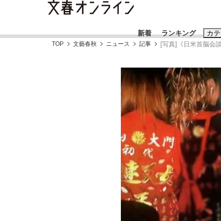
新着
ランキング
カテ
TOP
文藝春秋
ニュース
記事
[写真]《日米首脳会
スクープ
ニュー
おすすめのキ
#藤田晋
#三
#玉木雄一郎
《BTS厳戒トーキョー滞在記》RM→渋谷で飲
終戦から81年