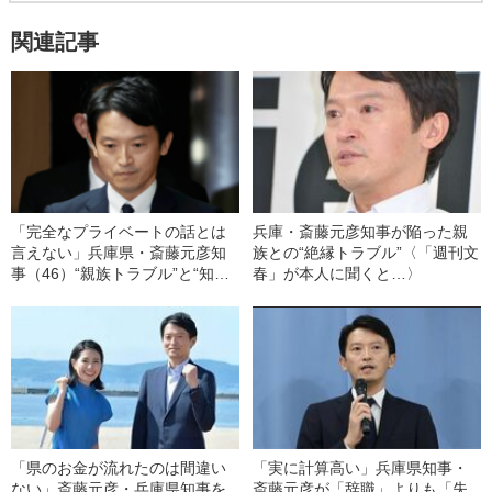
関連記事
「完全なプライベートの話とは
兵庫・斎藤元彦知事が陥った親
言えない」兵庫県・斎藤元彦知
族との“絶縁トラブル”〈「週刊文
事（46）“親族トラブル”と“知事
春」が本人に聞くと…〉
選”の密接な関係《親族が記者に
語った本音は…》
「県のお金が流れたのは間違い
「実に計算高い」兵庫県知事・
ない」斎藤元彦・兵庫県知事を
斎藤元彦が「辞職」よりも「失