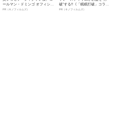
ールマン・ドミンゴ オフィシャ
破”する!!《「眠眠打破」コラ
ルインタビュー“観客を魅了した
ボ》
PR（キノフィルムズ）
PR（キノフィルムズ）
名優、複雑な父親像への想いを
語る”《日本興収70億円突破》