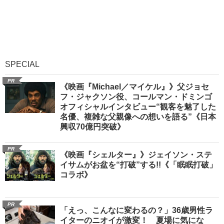
SPECIAL
PR
《映画『Michael／マイケル』》父ジョセ
フ・ジャクソン役、コールマン・ドミンゴ
オフィシャルインタビュー“観客を魅了した
名優、複雑な父親像への想いを語る”《日本
興収70億円突破》
PR
《映画『シェルター』》ジェイソン・ステ
イサムがお盆を“打破”する!!《「眠眠打破」
コラボ》
PR
「えっ、こんなに変わるの？」36歳男性ラ
イターのニオイが激変！ 夏場に気にな