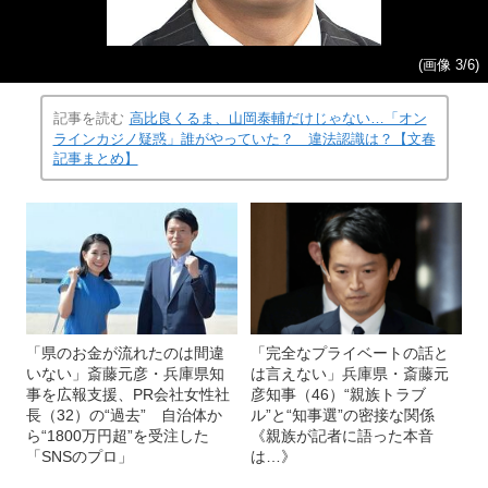
(画像 3/6)
記事を読む
高比良くるま、山岡泰輔だけじゃない…「オン
ラインカジノ疑惑」誰がやっていた？ 違法認識は？【文春
記事まとめ】
「県のお金が流れたのは間違
「完全なプライベートの話と
いない」斎藤元彦・兵庫県知
は言えない」兵庫県・斎藤元
事を広報支援、PR会社女性社
彦知事（46）“親族トラブ
長（32）の“過去” 自治体か
ル”と“知事選”の密接な関係
ら“1800万円超”を受注した
《親族が記者に語った本音
「SNSのプロ」
は…》