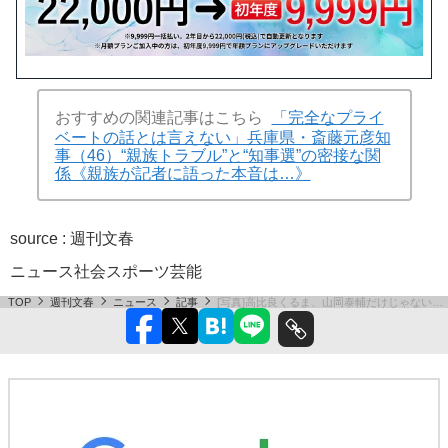
おすすめの関連記事はこちら
「完全なプライ
ベートの話とは言えない」兵庫県・斎藤元彦知
事（46）“親族トラブル”と“知事選”の密接な関
係《親族が記者に語った本音は…》
source :
週刊文春
ニュース
社会
スポーツ
芸能
TOP
週刊文春
ニュース
記事
[写真]高比良くるま、山岡泰輔だけじゃない