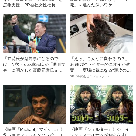
広報支援、PR会社女性社長
職」を選んだ深いワケ
（32）の“過去” 自治体か
ら“1800万円超”を受注した
「SNSのプロ」
「立花氏が副知事になるので
「えっ、こんなに変わるの？」
は」N党・立花孝志氏が「週刊文
36歳男性ライターのニオイが激
春」に明かした斎藤元彦氏支援
変！ 夏場に気になる“頭皮のニ
の“本当の動機”《兵庫県知事選》
オイ”や“ベタつき”を解消す
PR（株式会社スヴェンソン）
る、“ウィッグのスペシャリス
ト”が生み出した徹底ケアとは
《映画『Michael／マイケル』》
《映画『シェルター』》ジェイ
父ジョセフ・ジャクソン役、コ
ソン・ステイサムがお盆を“打