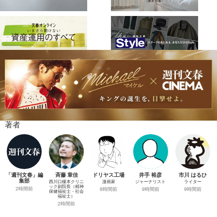
著者
「週刊文春」編
斉藤 章佳
ドリヤス工場
井手 裕彦
市川 はるひ
集部
西川口榎本クリニ
漫画家
ジャーナリスト
ライター
ック副院長（精神
2時間前
8時間前
9時間前
9時間前
保健福祉士・社会
福祉士）
2時間前