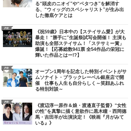
る“頭皮のニオイ”や“ベタつき”を解消す
る、“ウィッグのスペシャリスト”が生み出
した徹底ケアとは
PR
《祝59歳》日本中の【ステイサム愛】が大
暴走！ “勝手に”生誕祭試写会開催！ 主演も
助演も全部ステイサム！「ステサミー賞」
爆誕！【応募総数941票 全54作品の栄冠に
輝いた作品とはー!?】
PR
オープン1周年を記念した特別イベントがサ
ムソナイト・ブラックレーベル銀座店で開
催 仕事も人生も自分らしく～笑顔あふれ
る特別対談～
PR
《渡辺淳一原作＆娘・渡邉直子監督》“女性
の性”を真摯に描く意欲作に黒木瞳・西岡德
馬・吉田羊が出演決定！《映画『月がみて
いる』》