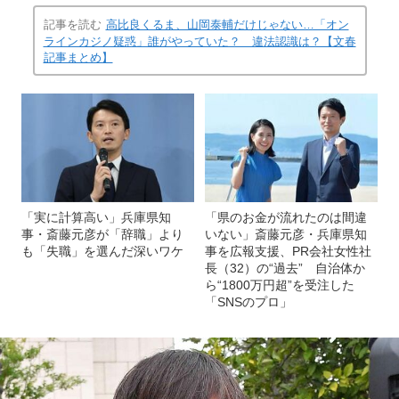
記事を読む
高比良くるま、山岡泰輔だけじゃない…「オン
ラインカジノ疑惑」誰がやっていた？ 違法認識は？【文春
記事まとめ】
「実に計算高い」兵庫県知
「県のお金が流れたのは間違
事・斎藤元彦が「辞職」より
いない」斎藤元彦・兵庫県知
も「失職」を選んだ深いワケ
事を広報支援、PR会社女性社
長（32）の“過去” 自治体か
ら“1800万円超”を受注した
「SNSのプロ」