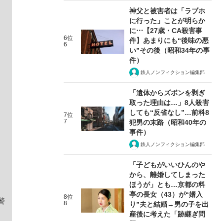
神父と被害者は「ラブホ
に行った」ことが明らか
に⋯【27歳・CA殺害事
6位
件】あまりにも“後味の悪
6
い”その後（昭和34年の事
件）
鉄人ノンフィクション編集部
「遺体からズボンを剥ぎ
取った理由は…」8人殺害
しても“反省なし”…前科8
7位
7
犯男の末路（昭和40年の
事件）
鉄人ノンフィクション編集部
「子どもがいいひんのや
から、離婚してしまった
ほうが」とも…京都の料
亭の長女（43）が“婿入
8位
警
8
り”夫と結婚→男の子を出
産後に考えた「跡継ぎ問