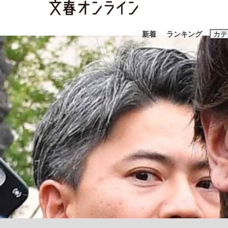
新着
ランキング
カテ
スクープ
ニュー
おすすめのキ
#藤田晋
#三
#玉木雄一郎
「90%は失敗する。でも…」本田圭佑が初め
終戦から81年