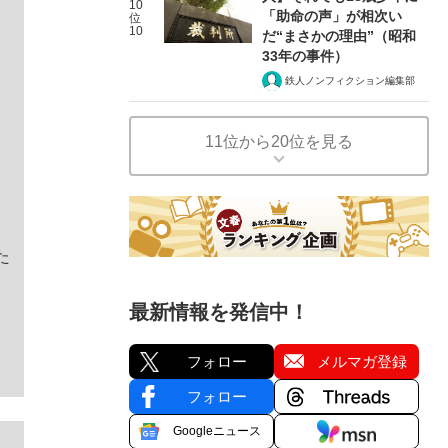
10
「助命の声」が相次い
位
10
だ“まさかの理由”（昭和
33年の事件）
鉄人ノンフィクション編集部
11位から20位を見る
た
最新情報を発信中！
フォロー
メルマガ登録
フォロー
Googleニュース