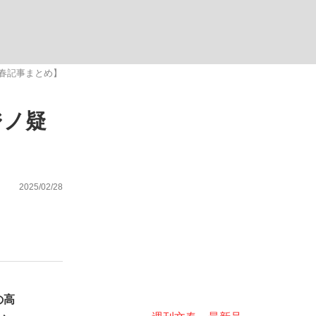
ない資産運用のすべて
春記事まとめ】
ジノ疑
が悲しい」『北の国から』倉本聰氏（91...
2025/02/28
の高