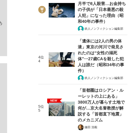
月半で8人殺害…お金持ち
の子供が「日本最悪の殺
人犯」になった理由（昭
和40年の事件）
あ
鉄人ノンフィクション編集部
「遺体には2人の男の体
液」東京の河川で発見さ
れたのは“女性の溺死
4位
体”⋯27歳CAを殺した犯
4
人は誰だ（昭和34年の事
件）
鉄人ノンフィクション編集部
「首都圏はロシアン・ル
ーレットの上にある」
NEW
3800万人が暮らす土地で
5位
何が…京大名誉教授が解
5
説する「首都直下地震」
のメカニズム
鎌田 浩毅