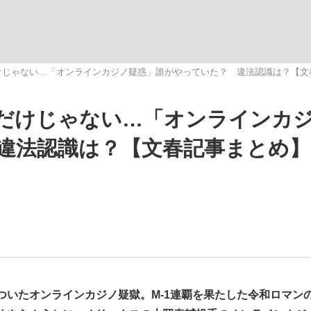
いまさら聞け
けじゃない…「オンラインカジノ疑惑」誰がやっていた？ 違法認識は？【文
だけじゃない…「オンラインカ
手が証言した“NPB聞...
「クマが悪者扱いされているの
違法認識は？【文春記事まとめ】
もっと見る
カー日本代表・森保一監督...
いたオンラインカジノ疑獄。M-1連覇を果たした令和ロマン