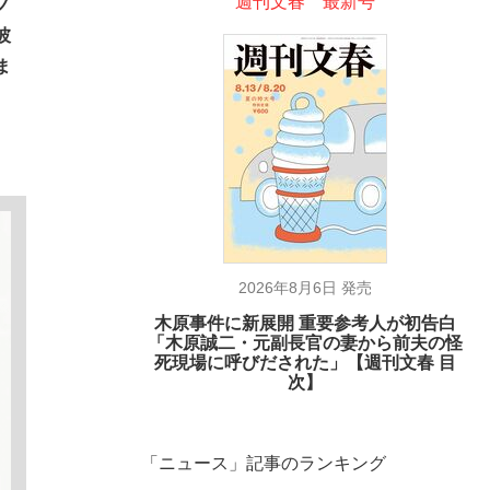
週刊文春 最新号
ノ
彼
ま
2026年8月6日 発売
木原事件に新展開 重要参考人が初告白
「木原誠二・元副長官の妻から前夫の怪
死現場に呼びだされた」【週刊文春 目
次】
「ニュース」記事のランキング