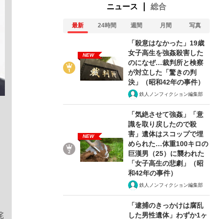
ニュース
総合
最新
24時間
週間
月間
写真
「殺意はなかった」19歳
女子高生を強姦殺害した
NEW
のになぜ…裁判所と検察
が対立した「驚きの判
決」（昭和42年の事件）
鉄人ノンフィクション編集部
「気絶させて強姦」「意
識を取り戻したので殺
害」遺体はスコップで埋
NEW
められた…体重100キロの
巨漢男（25）に襲われた
「女子高生の悲劇」（昭
和42年の事件）
鉄人ノンフィクション編集部
「逮捕のきっかけは腐乱
した男性遺体」わずか1ヶ
詫