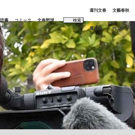
週刊文春
文藝春秋
読書
コミック
文春野球
検索
電子版
PLUS
インタビュー
読書
#松田聖子
む将棋
BC日本代表“敗戦”の真実 選手が明かす...