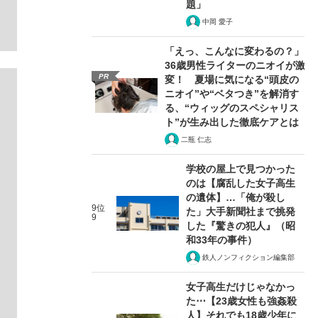
題」
中岡 愛子
「えっ、こんなに変わるの？」
36歳男性ライターのニオイが激
PR
変！ 夏場に気になる“頭皮の
ニオイ”や“ベタつき”を解消す
る、“ウィッグのスペシャリス
ト”が生み出した徹底ケアとは
二瓶 仁志
学校の屋上で見つかった
のは【腐乱した女子高生
の遺体】…「俺が殺し
9位
た」大手新聞社まで挑発
9
した『驚きの犯人』（昭
和33年の事件）
鉄人ノンフィクション編集部
女子高生だけじゃなかっ
た⋯【23歳女性も強姦殺
人】それでも18歳少年に