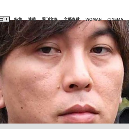
ゴリ
特集
連載
週刊文春
文藝春秋
WOMAN
CINEMA
キーワード入力
ス
エンタメ
ライフ
ビジネス
ーワードタグ一覧
山凌輝
#高市早苗
#後藤真希
#森岡毅
#城彰二
#内田有紀
観る将棋、読
#亀和田武
て明かした日本代表監督に...
「最悪の空気のまま解散」W