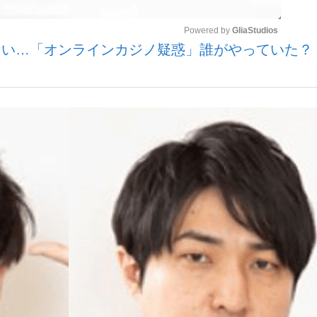
Powered by 
GliaStudios
ない…「オンラインカジノ疑惑」誰がやっていた？
いまさら聞け
Mute
手が証言した“NPB聞...
「クマが悪者扱いされているの
もっと見る
カー日本代表・森保一監督...