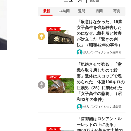
最新
24時間
週間
月間
写真
「殺意はなかった」19歳
女子高生を強姦殺害した
NEW
のになぜ…裁判所と検察
が対立した「驚きの判
2/7
決」（昭和42年の事件）
鉄人ノンフィクション編集部
「気絶させて強姦」「意
識を取り戻したので殺
害」遺体はスコップで埋
NEW
められた…体重100キロの
巨漢男（25）に襲われた
「女子高生の悲劇」（昭
和42年の事件）
鉄人ノンフィクション編集部
「首都圏はロシアン・ル
ーレットの上にある」
NEW
3800万人が暮らす土地で