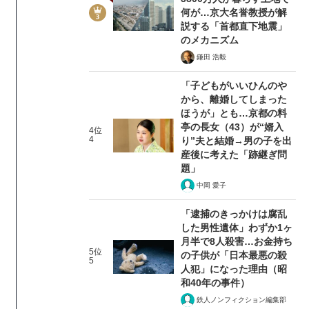
何が…京大名誉教授が解
説する「首都直下地震」
のメカニズム
鎌田 浩毅
「子どもがいいひんのや
から、離婚してしまった
ほうが」とも…京都の料
亭の長女（43）が“婿入
4位
4
り”夫と結婚→男の子を出
産後に考えた「跡継ぎ問
題」
中岡 愛子
「逮捕のきっかけは腐乱
した男性遺体」わずか1ヶ
月半で8人殺害…お金持ち
5位
の子供が「日本最悪の殺
5
人犯」になった理由（昭
和40年の事件）
鉄人ノンフィクション編集部