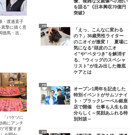
優、複雑な父親像への想い
を語る”《日本興収70億円
突破》
娘・渡邉直子
PR
を真摯に描く意
「えっ、こんなに変わる
岡德馬・吉田
の？」36歳男性ライター
映画『月がみ
のニオイが激変！ 夏場に
気になる“頭皮のニオ
イ”や“ベタつき”を解消す
る、“ウィッグのスペシャ
リスト”が生み出した徹底
ケアとは
PR
オープン1周年を記念した
特別イベントがサムソナイ
ト・ブラックレーベル銀座
店で開催 仕事も人生も自
分らしく～笑顔あふれる特
」「バケツに
別対談～
動画にアンチ
の“可愛すぎ
PR
4）が明か