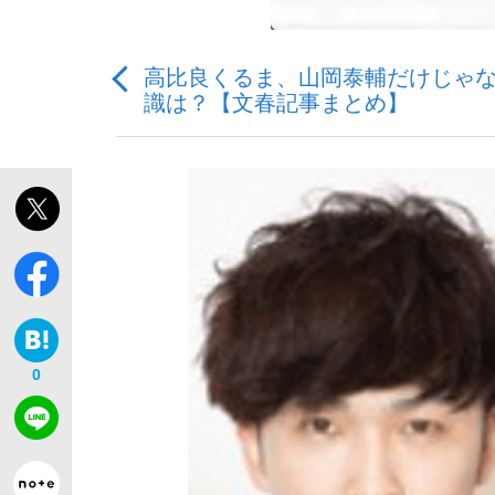
高比良くるま、山岡泰輔だけじゃ
識は？【文春記事まとめ】
「敗因分析は一切聞かれなかった」侍ジャパン選
キングの誕生を、目撃せよ。
the Style
0
「目標達成できなかったからと言って…」サッ