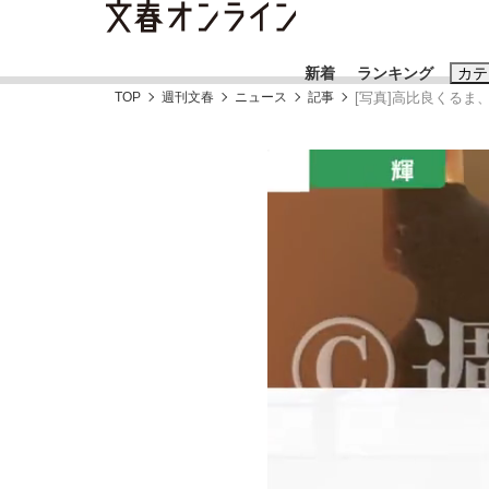
新着
ランキング
カテ
TOP
週刊文春
ニュース
記事
[写真]高比良くる
スクープ
ニュー
おすすめのキ
#藤田晋
#三
#玉木雄一郎
「90%は失敗する。でも…」本田圭佑が初め
終戦から81年