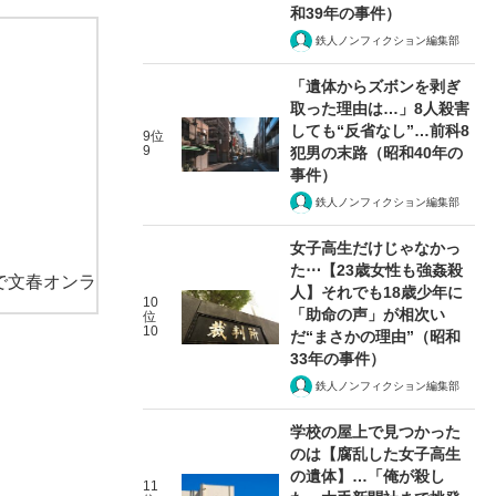
和39年の事件）
鉄人ノンフィクション編集部
「遺体からズボンを剥ぎ
取った理由は…」8人殺害
しても“反省なし”…前科8
9位
9
犯男の末路（昭和40年の
事件）
鉄人ノンフィクション編集部
女子高生だけじゃなかっ
た⋯【23歳女性も強姦殺
で文春オンラ
人】それでも18歳少年に
10
「助命の声」が相次い
位
10
だ“まさかの理由”（昭和
33年の事件）
鉄人ノンフィクション編集部
学校の屋上で見つかった
のは【腐乱した女子高生
の遺体】…「俺が殺し
11