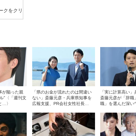
ークをクリ
事が陥った親
「県のお金が流れたのは間違い
「実に計算高い」
ル”〈「週刊文
ない」斎藤元彦・兵庫県知事を
斎藤元彦が「辞職
と…〉
広報支援、PR会社女性社長
職」を選んだ深い
（32）の“過去” 自治体か
ら“1800万円超”を受注した
「SNSのプロ」