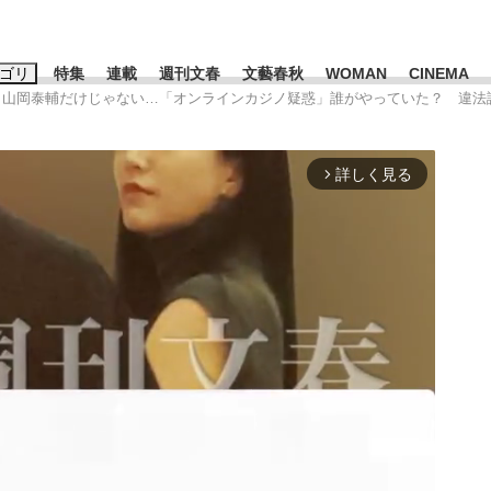
ゴリ
特集
連載
週刊文春
文藝春秋
WOMAN
CINEMA
ま、山岡泰輔だけじゃない…「オンラインカジノ疑惑」誰がやっていた？ 違
キーワード入力
ス
エンタメ
ライフ
ビジネス
詳しく見る
arrow_forward_ios
ーワードタグ一覧
山凌輝
#高市早苗
#後藤真希
#森岡毅
#城彰二
#内田有紀
観る将棋、読
#亀和田武
て明かした日本代表監督に...
「最悪の空気のまま解散」W