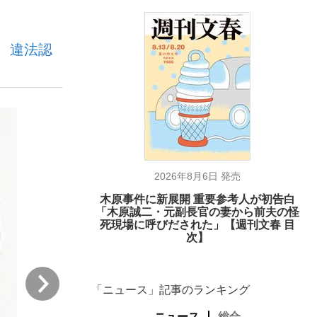
 違法認
ない資産運用のすべて
が悲しい」『北の国から』倉本聰氏（91...
2026年8月6日 発売
木原事件に新展開 重要参考人が初告白
「木原誠二・元副長官の妻から前夫の怪
死現場に呼びだされた」【週刊文春 目
次】
次
「ニュース」記事のランキング
ニュース
総合