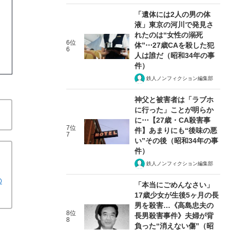
「遺体には2人の男の体
液」東京の河川で発見さ
れたのは“女性の溺死
6位
体”⋯27歳CAを殺した犯
6
人は誰だ（昭和34年の事
件）
鉄人ノンフィクション編集部
神父と被害者は「ラブホ
に行った」ことが明らか
に⋯【27歳・CA殺害事
7位
件】あまりにも“後味の悪
7
い”その後（昭和34年の事
件）
鉄人ノンフィクション編集部
の
「本当にごめんなさい」
17歳少女が生後5ヶ月の長
男を殺害…《高島忠夫の
8位
長男殺害事件》夫婦が背
8
負った“消えない傷”（昭