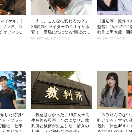
l／マイケル』》
「えっ、こんなに変わるの？」
《渡辺淳一原作＆
クソン役、コ
36歳男性ライターのニオイが激
監督》“女性の性”
ゴ オフィシャ
変！ 夏場に気になる“頭皮のニ
欲作に黒木瞳・西
観客を魅了した
オイ”や“ベタつき”を解消す
羊が出演決定！《
PR（株式会社スヴェンソン）
PR（キノフィルムズ）
像への想いを
る、“ウィッグのスペシャリス
ている』》
0億円突破》
ト”が生み出した徹底ケアとは
記念した特別イ
「殺意はなかった」19歳女子高
「飲み込んでない
イト・ブラッ
生を強姦殺害したのになぜ…裁
吐いてる」大食い
で開催 仕事
判所と検察が対立した「驚きの
殺到…体重46キロ
く～笑顔あふ
判決」（昭和42年の事件）
る”大食い女子（2