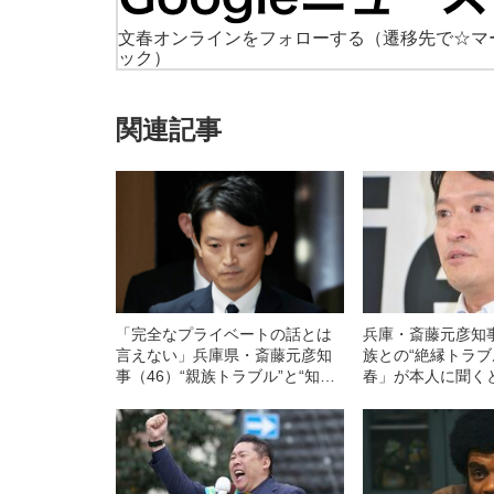
文春オンラインをフォローする
（遷移先で☆マ
ック）
関連記事
「完全なプライベートの話とは
兵庫・斎藤元彦知
言えない」兵庫県・斎藤元彦知
族との“絶縁トラブ
事（46）“親族トラブル”と“知事
春」が本人に聞く
選”の密接な関係《親族が記者に
語った本音は…》