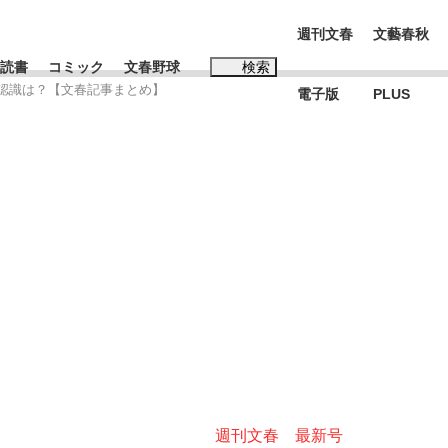
週刊文春
文藝春秋
読書
コミック
文春野球
検索
法認識は？【文春記事まとめ】
電子版
PLUS
インタビュー
読書
#松田聖子
む将棋
BC日本代表“敗戦”の真実 選手が明かす...
週刊文春 最新号