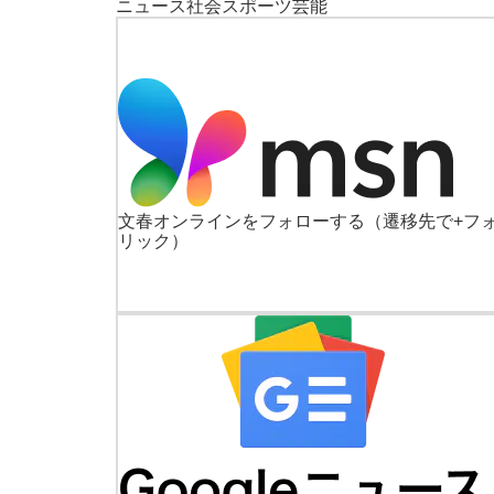
ニュース
社会
スポーツ
芸能
文春オンラインをフォローする
（遷移先で+フ
リック）