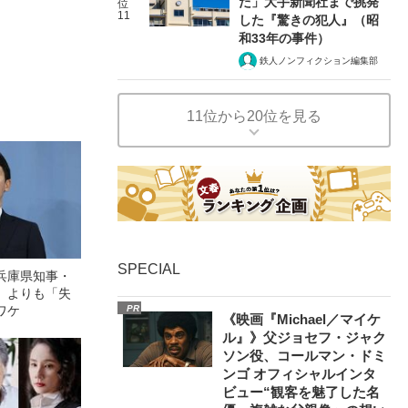
た」大手新聞社まで挑発
位
11
した『驚きの犯人』（昭
和33年の事件）
鉄人ノンフィクション編集部
11位から20位を見る
SPECIAL
兵庫県知事・
」よりも「失
ワケ
PR
《映画『Michael／マイケ
ル』》父ジョセフ・ジャク
ソン役、コールマン・ドミ
ンゴ オフィシャルインタ
ビュー“観客を魅了した名