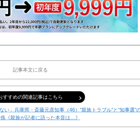
記事本文に戻る
おすすめの関連記事はこちら
い」兵庫県・斎藤元彦知事（46）“親族トラブル”と“知事選”
関係《親族が記者に語った本音は…》