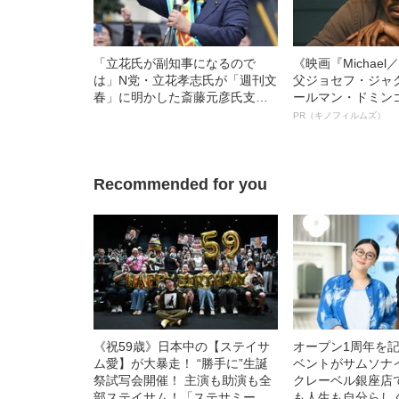
「立花氏が副知事になるので
《映画『Michae
は」N党・立花孝志氏が「週刊文
父ジョセフ・ジャ
春」に明かした斎藤元彦氏支援
ールマン・ドミン
の“本当の動機”《兵庫県知事選》
ルインタビュー“
PR（キノフィルムズ）
名優、複雑な父親
語る”《日本興収7
Recommended for you
《祝59歳》日本中の【ステイサ
オープン1周年を
ム愛】が大暴走！ “勝手に”生誕
ベントがサムソナ
祭試写会開催！ 主演も助演も全
クレーベル銀座店
部ステイサム！「ステサミー
も人生も自分らし