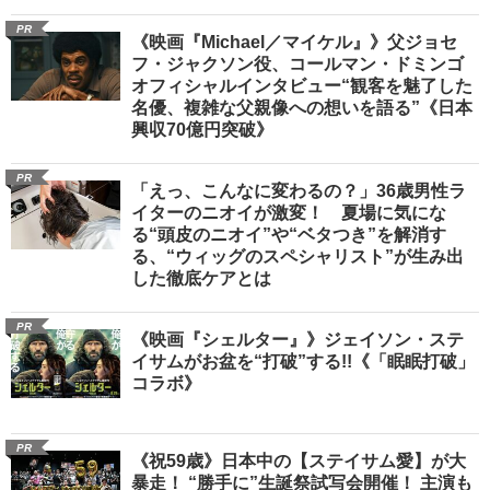
PR
《映画『Michael／マイケル』》父ジョセ
フ・ジャクソン役、コールマン・ドミンゴ
オフィシャルインタビュー“観客を魅了した
名優、複雑な父親像への想いを語る”《日本
興収70億円突破》
PR
「えっ、こんなに変わるの？」36歳男性ラ
イターのニオイが激変！ 夏場に気にな
る“頭皮のニオイ”や“ベタつき”を解消す
る、“ウィッグのスペシャリスト”が生み出
した徹底ケアとは
PR
《映画『シェルター』》ジェイソン・ステ
イサムがお盆を“打破”する!!《「眠眠打破」
コラボ》
PR
《祝59歳》日本中の【ステイサム愛】が大
暴走！ “勝手に”生誕祭試写会開催！ 主演も