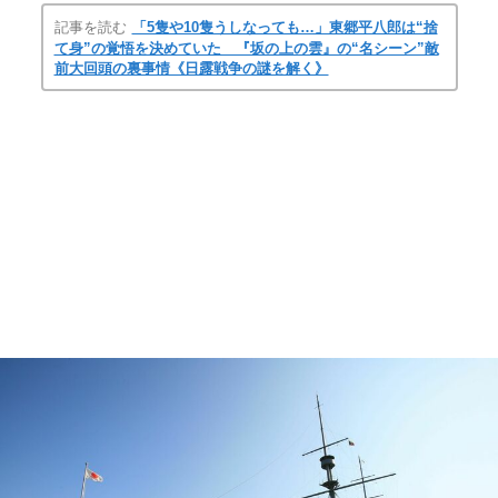
記事を読む
「5隻や10隻うしなっても…」東郷平八郎は“捨
て身”の覚悟を決めていた 『坂の上の雲』の“名シーン”敵
前大回頭の裏事情《日露戦争の謎を解く》