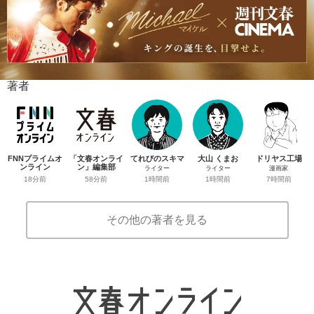
著者
FNNプライムオ
「文春オンライ
てれびのスキマ
大山 くまお
ドリヤス工場
ンライン
ン」編集部
ライター
ライター
漫画家
18分前
58分前
1時間前
1時間前
7時間前
その他の著者を見る