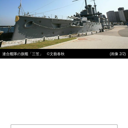
連合艦隊の旗艦「三笠」 ©文藝春秋
(画像 2/2)