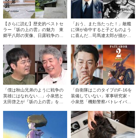
【さらに読む】歴史的ベストセ
「おう、また当たった！」敵艦
ラー『坂の上の雲』の魅力 東
に弾が命中すると子どものよう
郷平八郎の実像、日露戦争の戦
に喜んだ…司馬遼太郎が描かな
艦と兵器、司馬遼太郎のロシア
かった“人間くさい”東郷平八郎
観…
《坂の上の雲》
「僕は秋山兄弟のように戦争の
「自衛隊はこのタイプのF-16を
英雄にはなれない…」小泉悠と
装備していない」軍事研究家・
太田啓之が『坂の上の雲』をマ
小泉悠「機動警察パトレイバー2
ニアック分析
はなぜスゴイのか？」