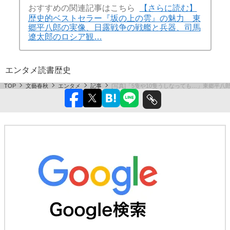
おすすめの関連記事はこちら
【さらに読む】
歴史的ベストセラー『坂の上の雲』の魅力 東
郷平八郎の実像、日露戦争の戦艦と兵器、司馬
遼太郎のロシア観…
エンタメ
読書
歴史
TOP
文藝春秋
エンタメ
記事
[写真]「5隻や10隻うしなっても…」東郷平