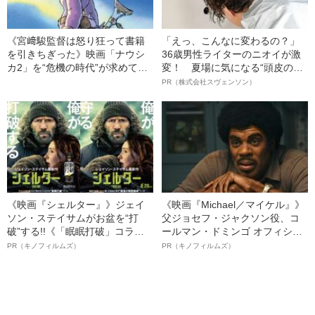
《宮﨑駿監督は怒り狂って書籍
「えっ、こんなに変わるの？」
を引きちぎった》映画「ナウシ
36歳男性ライターのニオイが激
カ2」を“危機の時代”が求めてい
変！ 夏場に気になる“頭皮のニ
る
オイ”や“ベタつき”を解消す
PR（株式会社スヴェンソン）
る、“ウィッグのスペシャリス
ト”が生み出した徹底ケアとは
《映画『シェルター』》ジェイ
《映画『Michael／マイケル』》
ソン・ステイサムがお盆を“打
父ジョセフ・ジャクソン役、コ
破”する!!《「眠眠打破」コラ
ールマン・ドミンゴ オフィシャ
ボ》
ルインタビュー“観客を魅了した
PR（キノフィルムズ）
PR（キノフィルムズ）
名優、複雑な父親像への想いを
語る”《日本興収70億円突破》