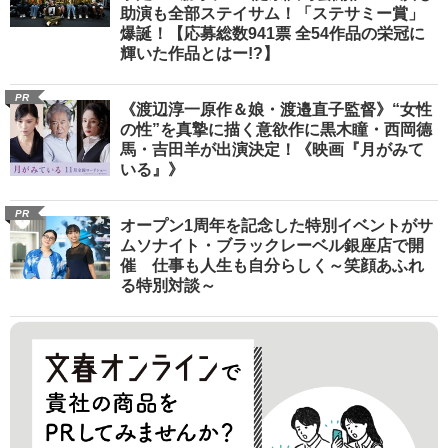
助演も全部ステイサム！「ステサミー賞」
爆誕！【応募総数941票 全54作品の栄冠に
輝いた作品とはー!?】
PR
《渡辺淳一原作＆娘・渡邉直子監督》“女性
の性”を真摯に描く意欲作に黒木瞳・西岡德
馬・吉田羊が出演決定！《映画『月がみて
いる』》
PR
オープン1周年を記念した特別イベントがサ
ムソナイト・ブラックレーベル銀座店で開
催 仕事も人生も自分らしく～笑顔あふれ
る特別対談～