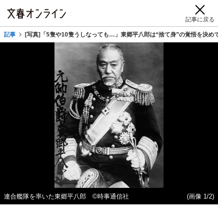
記事に戻る
記事
[写真]「5隻や10隻うしなっても…」東郷平八郎は“捨て身”の覚悟を決
連合艦隊を率いた東郷平八郎 ©時事通信社
(画像 1/2)