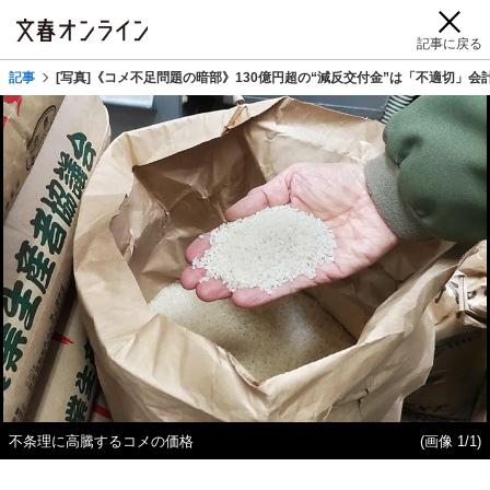
記事に戻る
記事
[写真]《コメ不足問題の暗部》130億円超の“減反交付金”は「不適切」
不条理に高騰するコメの価格
(画像 1/1)