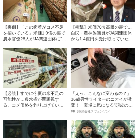
【裏側】「この癒着がコメ不足
【衝撃】米価70％高騰の裏で…
を招いている」米価1.9倍の裏で
自民・農林族議員がJA関連団体
農水官僚28人がJA関連団体に“天
から1.4億円を受け取っていた
下り”していた
《備蓄米放出遅れの核心》
【必読】すでに今夏の米不足の
「えっ、こんなに変わるの？」
可能性が…農水省が問題視す
36歳男性ライターのニオイが激
る、コメ価格を釣り上げてい
変！ 夏場に気になる“頭皮のニ
る“犯人”とは《専門家に緊急取
オイ”や“ベタつき”を解消す
PR（株式会社スヴェンソン）
材》
る、“ウィッグのスペシャリス
ト”が生み出した徹底ケアとは