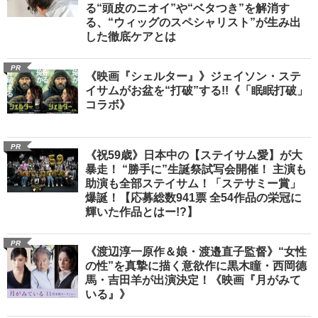
る“頭皮のニオイ”や“ベタつき”を解消す
る、“ウィッグのスペシャリスト”が生み出
した徹底ケアとは
PR
《映画『シェルター』》ジェイソン・ステ
イサムがお盆を“打破”する!!《「眠眠打破」
コラボ》
PR
《祝59歳》日本中の【ステイサム愛】が大
暴走！ “勝手に”生誕祭試写会開催！ 主演も
助演も全部ステイサム！「ステサミー賞」
爆誕！【応募総数941票 全54作品の栄冠に
輝いた作品とはー!?】
PR
《渡辺淳一原作＆娘・渡邉直子監督》“女性
の性”を真摯に描く意欲作に黒木瞳・西岡德
馬・吉田羊が出演決定！《映画『月がみて
いる』》