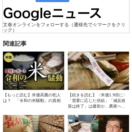
文春オンラインをフォローする
（遷移先で☆マークをクリ
ック）
関連記事
【もっと読む】米価高騰の犯人
【続きを読む】〈米価1.9倍に〉
は？ 「令和の米騒動」の真相
「需要に応じた供給」「減反政
策は終了」は建前か…農家への
通達文書から判明した“農水省の
嘘”《独自入手》