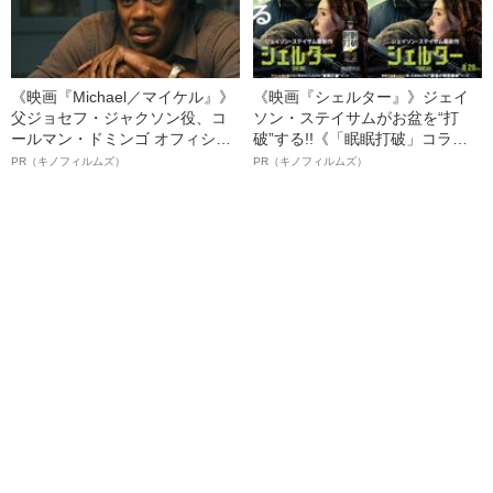
《映画『Michael／マイケル』》
《映画『シェルター』》ジェイ
父ジョセフ・ジャクソン役、コ
ソン・ステイサムがお盆を“打
ールマン・ドミンゴ オフィシャ
破”する!!《「眠眠打破」コラ
ルインタビュー“観客を魅了した
ボ》
PR（キノフィルムズ）
PR（キノフィルムズ）
名優、複雑な父親像への想いを
語る”《日本興収70億円突破》