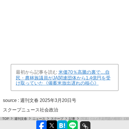
最初から記事を読む
米価70％高騰の裏で…自
民・農林族議員がJA関連団体から1.4億円を受
け取っていた《備蓄米放出遅れの核心》
source :
週刊文春 2025年3月20日号
スクープ
ニュース
社会
政治
TOP
週刊文春
ニュース
スクープ
記事
[写真]《コメ不足問題の暗部》1