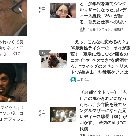
と…少年院を経てシング
8位
ルマザーになった元レデ
8
ィース総長（36）が語
る、育児と仕事への思い
「文春オンライン」編集部
されなくて良
「えっ、こんなに変わるの？」
所がネットに
36歳男性ライターのニオイが激
PR
話も…《12人
変！ 夏場に気になる“頭皮の
故》飯塚幸三
ニオイ”や“ベタつき”を解消す
「加害者家族
る、“ウィッグのスペシャリス
ト”が生み出した徹底ケアとは
二瓶 仁志
《14歳でタトゥー》「も
しこの腕がきれいになっ
たら…」少年院を経てシ
l／マイケル』》
ングルマザーになった元
9位
クソン役、コ
9
レディース総長（36）が
ゴ オフィシャ
明かす、“若気の至り”の
観客を魅了した
代償
像への想いを