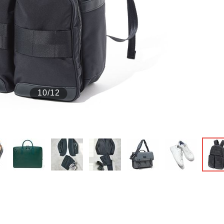
もっと見る
が鹿児島で3月に死去し...
10/12
照ノ富士に激怒され...
《BTS厳戒トーキョー滞