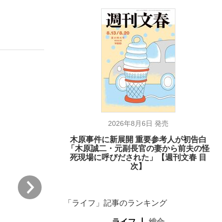
む将棋
2026年8月6日 発売
木原事件に新展開 重要参考人が初告白
「木原誠二・元副長官の妻から前夫の怪
死現場に呼びだされた」【週刊文春 目
次】
次
「ライフ」記事のランキング
ライフ
総合