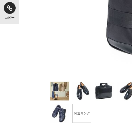
コピー
【独自】昭和の大女優・小川真由美（享年86）
《VIVANT》頼れる相棒・ドラムが認めた“
関連リンク