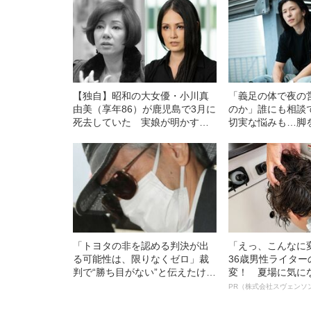
【独自】昭和の大女優・小川真
「義足の体で夜の
由美（享年86）が鹿児島で3月に
のか」誰にも相談
死去していた 実娘が明かす
切実な悩みも…脚
「毒母」の素顔と空白の晩年
ル・かわけい（2
運がいい」と言え
「トヨタの非を認める判決が出
「えっ、こんなに
る可能性は、限りなくゼロ」裁
36歳男性ライタ
判で“勝ち目がない”と伝えたけれ
変！ 夏場に気に
ど…《池袋暴走事故》父・飯塚
オイ”や“ベタつき
PR（株式会社スヴェンソ
幸三を説得できなかった「長男
る、“ウィッグの