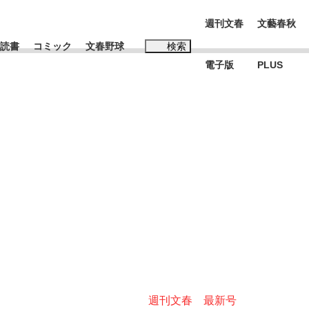
週刊文春
文藝春秋
読書
コミック
文春野球
検索
電子版
PLUS
インタビュー
読書
#松田聖子
K-POPアイドルたち
週刊文春 最新号