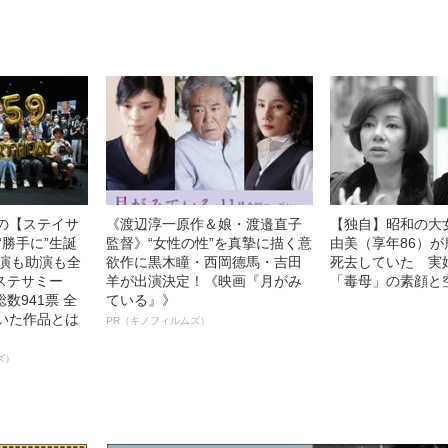
徹底ケアとは
語る”《日本興収7
中の【ステイサ
《渡辺淳一原作＆娘・渡邉直子
【独自】昭和の大
“勝手に”生誕
監督》“女性の性”を真摯に描く意
由美（享年86）が
主演も助演も全
欲作に黒木瞳・西岡德馬・吉田
死去していた 実
ステサミー
羊が出演決定！《映画『月がみ
「毒母」の素顔と
数941票 全
ている』》
輝いた作品とは
PR（キノフィルムズ）
ズ）