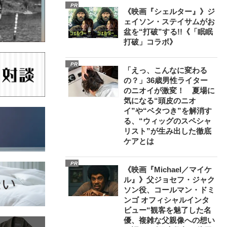
PR
《映画『シェルター』》ジ
ェイソン・ステイサムがお
盆を“打破”する!!《「眠眠
打破」コラボ》
PR
「えっ、こんなに変わる
の？」36歳男性ライター
のニオイが激変！ 夏場に
気になる“頭皮のニオ
イ”や“ベタつき”を解消す
る、“ウィッグのスペシャ
リスト”が生み出した徹底
ケアとは
PR
《映画『Michael／マイケ
ル』》父ジョセフ・ジャク
ソン役、コールマン・ドミ
ンゴ オフィシャルインタ
ビュー“観客を魅了した名
優、複雑な父親像への想い