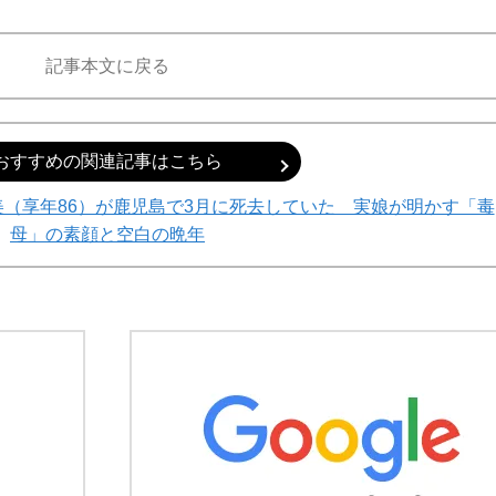
記事本文に戻る
おすすめの関連記事はこちら
て明かした日本代表監督に...
（享年86）が鹿児島で3月に死去していた 実娘が明かす「毒
母」の素顔と空白の晩年
もっと見る