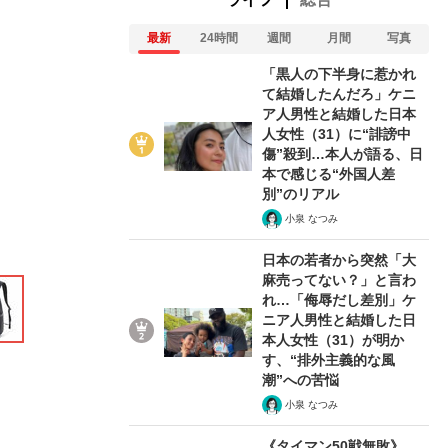
最新
24時間
週間
月間
写真
「黒人の下半身に惹かれ
て結婚したんだろ」ケニ
11/12
ア人男性と結婚した日本
人女性（31）に“誹謗中
傷”殺到…本人が語る、日
本で感じる“外国人差
別”のリアル
小泉 なつみ
日本の若者から突然「大
麻売ってない？」と言わ
れ…「侮辱だし差別」ケ
ニア人男性と結婚した日
本人女性（31）が明か
す、“排外主義的な風
在記》RM→渋谷で飲み会、JIN→伊豆の...
潮”への苦悩
小泉 なつみ
《タイマン50戦無敗》