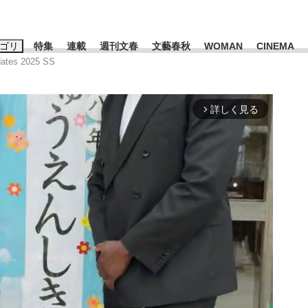
ゴリ
特集
連載
週刊文春
文藝春秋
WOMAN
CINEMA
ates 2025 SS
キーワード入力
ス
エンタメ
ライフ
ビジネス
詳しく見る
arrow_forward_ios
ーワードタグ一覧
山凌輝
#高市早苗
#後藤真希
#森岡毅
#城彰二
#内田有紀
#亀和田武
時価総額が一時トヨタ超え...
日本生まれの