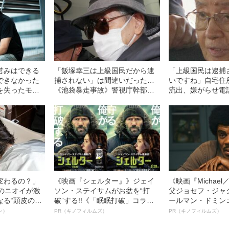
営みはできる
「飯塚幸三は上級国民だから逮
「上級国民は逮捕
できなかった
捕されない」は間違いだった…
いですね」自宅住
を失ったモデ
《池袋暴走事故》警視庁幹部が
流出、嫌がらせ電
8）が「ずっと
「自民党議員」に呼び出されて
死傷の池袋暴走事
るワケ
も逮捕を見送った理由
の長男が直面した
への暴力」
変わるの？」
《映画『シェルター』》ジェイ
《映画『Michae
ーのニオイが激
ソン・ステイサムがお盆を“打
父ジョセフ・ジャ
なる“頭皮のニ
破”する!!《「眠眠打破」コラ
ールマン・ドミン
”を解消す
ボ》
ルインタビュー“
ン）
PR（キノフィルムズ）
PR（キノフィルムズ）
スペシャリス
名優、複雑な父親