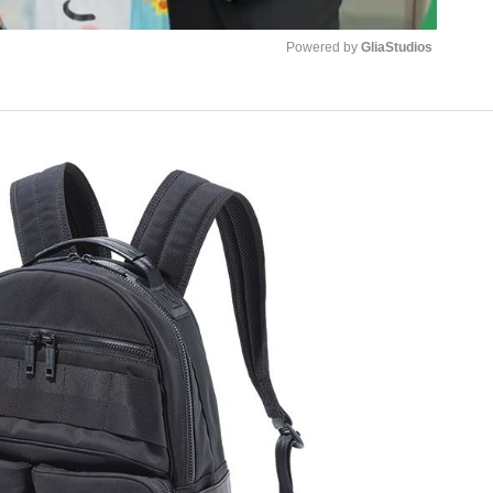
Powered by 
GliaStudios
観る将棋、読
Mute