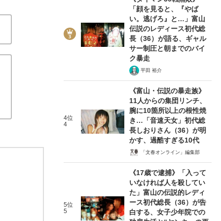
「顔を見ると、『やば
い。逃げろ』と…」富山
伝説のレディース初代総
長（36）が語る、ギャル
サー制圧と朝までのバイ
ク暴走
平田 裕介
《富山・伝説の暴走族》
11人からの集団リンチ、
腕に10箇所以上の根性焼
4位
き…「音速天女」初代総
4
長しおりさん（36）が明
かす、過酷すぎる10代
「文春オンライン」編集部
《17歳で逮捕》「入って
いなければ人を殺してい
た」富山の伝説的レディ
ース初代総長（36）が告
5位
5
白する、女子少年院での