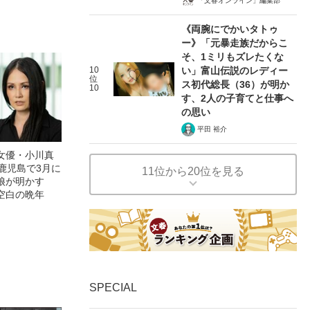
0億円突破》
「文春オンライン」編集部
《両腕にでかいタトゥ
ー》「元暴走族だからこ
そ、1ミリもズレたくな
10
い」富山伝説のレディー
位
ス初代総長（36）が明か
10
す、2人の子育てと仕事へ
の思い
平田 裕介
女優・小川真
鹿児島で3月に
11位から20位を見る
娘が明かす
空白の晩年
SPECIAL