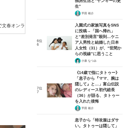
独房生活と“ヤンキーの更
生”
平田 裕介
入園式の家族写真をSNS
で文春オンラ
に投稿→「国へ帰れ」
と“差別発言”殺到…ケニ
6位
ア人男性と結婚した日本
6
人女性（31）が、“世間か
らの視線”に思うこと
小泉 なつみ
《14歳で指にタトゥー》
「息子から『ママ、腕は
隠して』と…」富山伝説
7位
のレディース初代総長
7
（36）が語る、タトゥー
を入れた後悔
平田 裕介
息子から「特攻服はダサ
い。タトゥーは隠して」