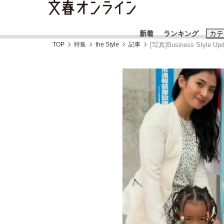
新着
ランキング
カテ
TOP
特集
the Style
記事
[写真]Business Style Upd
スクープ
ニュー
おすすめのキ
#藤田晋
#三
#玉木雄一郎
「キオクシアの投資の桁は一つ多くてもいい」
終戦から81年