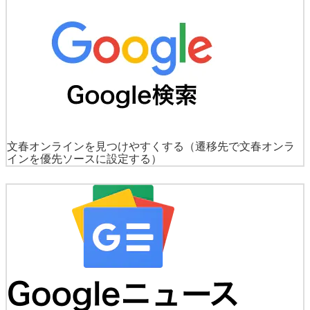
文春オンラインを見つけやすくする
（遷移先で文春オンラ
インを優先ソースに設定する）