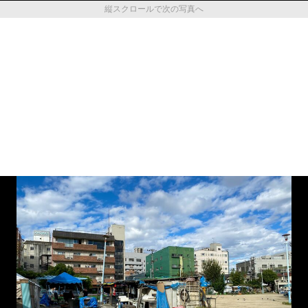
縦スクロールで次の写真へ