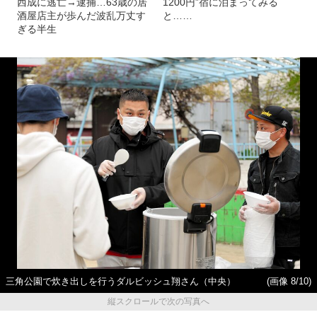
西成に逃亡→逮捕…63歳の居
1200円”宿に泊まってみる
酒屋店主が歩んだ波乱万丈す
と……
ぎる半生
三角公園で炊き出しを行うダルビッシュ翔さん（中央）
(画像 8/10)
縦スクロールで次の写真へ