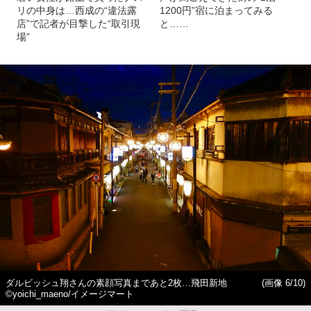
リの中身は…西成の“違法露
1200円”宿に泊まってみる
店”で記者が目撃した“取引現
と……
場”
ダルビッシュ翔さんの素顔写真まであと2枚…飛田新地
(画像 6/10)
©yoichi_maeno/イメージマート