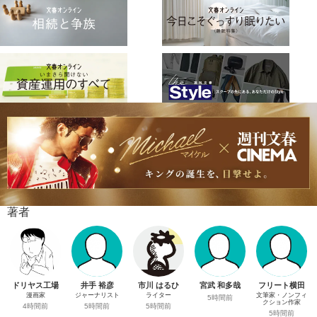
著者
ドリヤス工場
井手 裕彦
市川 はるひ
宮武 和多哉
フリート横田
漫画家
ジャーナリスト
ライター
文筆家・ノンフィ
5時間前
クション作家
4時間前
5時間前
5時間前
5時間前