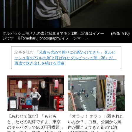
ダルビッシュ翔さんの素顔写真まであと1枚…写真はイメー
(画像 7/10)
ジです ©Tomoharu_photography/イメージマート
記事を読む
「兄貴も含めて周りに心配かけてきた」ダルビ
ッシュ有の“ワルの弟”と呼ばれたダルビッシュ翔（36）が、
西成で炊き出しを続ける理由
【あわせて読む】「もとも
「オラッ！ オラッ！ 殺された
と、ただの泥棒ですよ」東京
いんか？」白昼、公園から罵
のキャバクラで560万円横領→
声が聞こえてきた街の“1泊