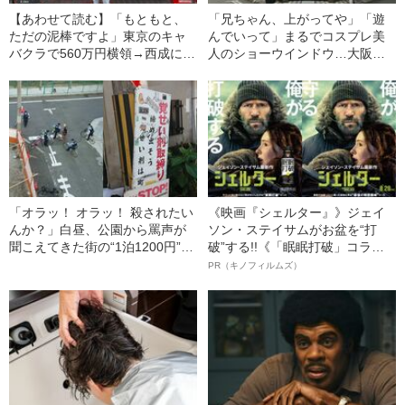
【あわせて読む】「もともと、
「兄ちゃん、上がってや」「遊
ただの泥棒ですよ」東京のキャ
んでいって」まるでコスプレ美
バクラで560万円横領→西成に逃
人のショーウインドウ…大阪市
亡→逮捕…63歳の居酒屋店主が
の“ナゾの街”「飛田新地」には何
歩んだ波乱万丈すぎる半生
がある？
「オラッ！ オラッ！ 殺されたい
《映画『シェルター』》ジェイ
んか？」白昼、公園から罵声が
ソン・ステイサムがお盆を“打
聞こえてきた街の“1泊1200円”宿
破”する!!《「眠眠打破」コラ
に泊まってみると……
ボ》
PR（キノフィルムズ）