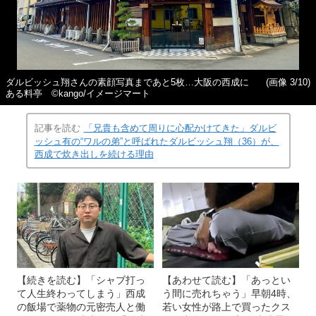
ダルビッシュ翔さんの素顔写真まであと5枚…大阪の西成に
(画像 3/10)
ある料亭 ©kango/イメージマート
記事を読む
「兄貴も含めて周りに心配かけてきた」ダルビ
ッシュ有の“ワルの弟”と呼ばれたダルビッシュ翔（36）が、
西成で炊き出しを続ける理由
【続きを読む】「シャブ打っ
【あわせて読む】「あっとい
て人生終わってしまう」西成
う間に売れちゃう」早朝4時、
の飯場で薬物の元密売人と働
若い女性が路上で買ったクス