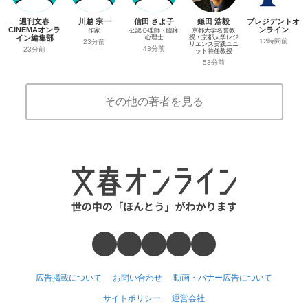
週刊文春
川越 宗一
信田 さよ子
鎌田 浩毅
プレジデントオ
CINEMAオンラ
ンライン
作家
公認心理師・臨床
京都大学名誉教
イン編集部
心理士
授・京都大学レジ
12時間前
23分前
リエンス実践ユニ
43分前
23分前
ット特任教授
53分前
その他の著者を見る
広告掲載について
お問い合わせ
動画・バナー広告について
サイトポリシー
運営会社