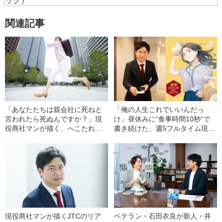
ック）
関連記事
「あなたたちは親会社に死ねと
「俺の人生これでいいんだっ
言われたら死ぬんですか？」現
け」昼休みに“食事時間10秒“で
役商社マンが描く、へこたれぬ3
書き続けた、週5フルタイム現役
年目の奮闘
商社マン作家（33）が伝えたか
ったこと
現役商社マンが描くJTCのリア
ベテラン・石田衣良が新人・井