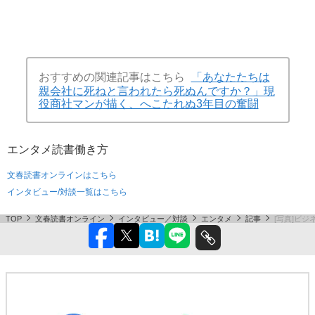
おすすめの関連記事はこちら
「あなたたちは
親会社に死ねと言われたら死ぬんですか？」現
役商社マンが描く、へこたれぬ3年目の奮闘
エンタメ
読書
働き方
文春読書オンラインはこちら
インタビュー/対談一覧はこちら
TOP
文春読書オンライン
インタビュー／対談
エンタメ
記事
[写真]ビ