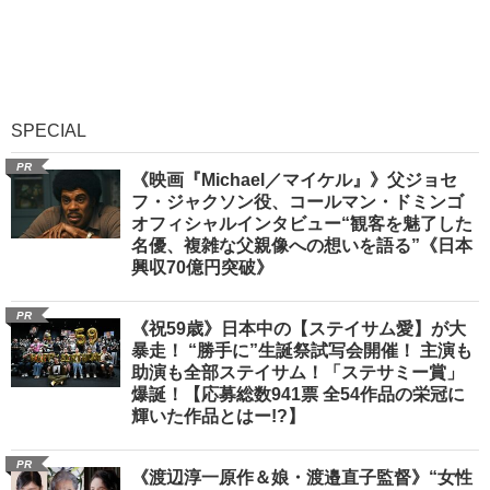
SPECIAL
PR
《映画『Michael／マイケル』》父ジョセ
フ・ジャクソン役、コールマン・ドミンゴ
オフィシャルインタビュー“観客を魅了した
名優、複雑な父親像への想いを語る”《日本
興収70億円突破》
PR
《祝59歳》日本中の【ステイサム愛】が大
暴走！ “勝手に”生誕祭試写会開催！ 主演も
助演も全部ステイサム！「ステサミー賞」
爆誕！【応募総数941票 全54作品の栄冠に
輝いた作品とはー!?】
PR
《渡辺淳一原作＆娘・渡邉直子監督》“女性