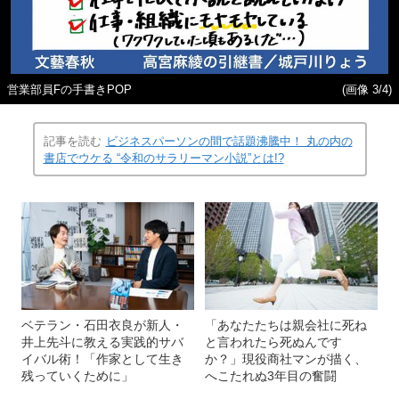
営業部員Fの手書きPOP
(画像 3/4)
記事を読む
ビジネスパーソンの間で話題沸騰中！ 丸の内の
書店でウケる “令和のサラリーマン小説”とは!?
ベテラン・石田衣良が新人・
「あなたたちは親会社に死ね
井上先斗に教える実践的サバ
と言われたら死ぬんです
イバル術！「作家として生き
か？」現役商社マンが描く、
残っていくために」
へこたれぬ3年目の奮闘