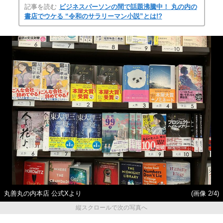
記事を読む
ビジネスパーソンの間で話題沸騰中！ 丸の内の
書店でウケる “令和のサラリーマン小説”とは!?
丸善丸の内本店 公式Xより
(画像 2/4)
縦スクロールで次の写真へ