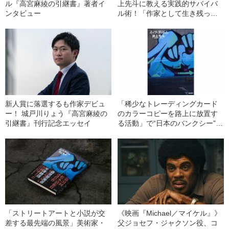
ル『高宮麻綾の引継書』著者イ
上先斗に教える実践的サバイバ
ンタビュー
ル術！「作家として生き残って
いくために」
新人賞に落選するも作家デビュ
「稀少なトレーディングカード
ー！ 城戸川りょう『高宮麻綾の
のカラーコピーを路上に放置す
引継書』刊行記念エッセイ
る活動」で“日本のバンクシー”が
挑発しようとしたものは何なの
か？
「ストリートアートと小説が交
《映画『Michael／マイケル』》
差する最先端の風景」美術家・
父ジョセフ・ジャクソン役、コ