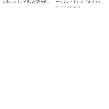
大山エンリコイサムが読み解い
ールマン・ドミンゴ オフィシャ
たストリートアートの小説『イ
ルインタビュー“観客を魅了した
PR（キノフィルムズ）
ッツ・ダ・ボム』の“新しさ”
名優、複雑な父親像への想いを
語る”《日本興収70億円突破》