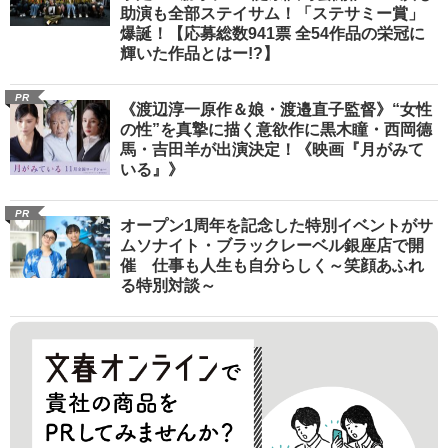
助演も全部ステイサム！「ステサミー賞」
爆誕！【応募総数941票 全54作品の栄冠に
輝いた作品とはー!?】
PR
《渡辺淳一原作＆娘・渡邉直子監督》“女性
の性”を真摯に描く意欲作に黒木瞳・西岡德
馬・吉田羊が出演決定！《映画『月がみて
いる』》
PR
オープン1周年を記念した特別イベントがサ
ムソナイト・ブラックレーベル銀座店で開
催 仕事も人生も自分らしく～笑顔あふれ
る特別対談～