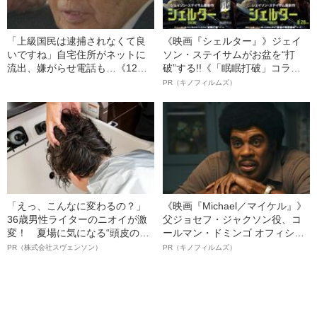
「上級国民は逮捕されなくて良
《映画『シェルター』》ジェイ
いですね」自宅住所がネットに
ソン・ステイサムがお盆を“打
流出、嫌がらせ電話も…《12人
破”する!!《「眠眠打破」コラ
死傷の池袋暴走事故》飯塚幸三
ボ》
PR（キノフィルムズ）
の長男が直面した「加害者家族
への暴力」
「えっ、こんなに変わるの？」
《映画『Michael／マイケル』》
36歳男性ライターのニオイが激
父ジョセフ・ジャクソン役、コ
変！ 夏場に気になる“頭皮のニ
ールマン・ドミンゴ オフィシャ
オイ”や“ベタつき”を解消す
ルインタビュー“観客を魅了した
PR（株式会社スヴェンソン）
PR（キノフィルムズ）
る、“ウィッグのスペシャリス
名優、複雑な父親像への想いを
ト”が生み出した徹底ケアとは
語る”《日本興収70億円突破》