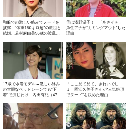
和服での激しい絡みでヌードを
母は浅野温子！ 「あさイチ」
披露、“体重150キロ超”の教祖と
魚住アナが“カミングアウト”した
結婚…若村麻由美56歳の波乱万
理由
丈
17歳で水着モデル→激しい絡み
「ここ見て見て、きれいでし
の大胆なベッドシーンでも“下
ょ」岡江久美子さんが“人気絶頂
着”で演じわけ…内田有紀（47）
でヌード”を決めた理由
の“一度は引退した”女優人生