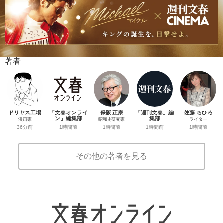
著者
ドリヤス工場
「文春オンライ
保阪 正康
「週刊文春」編
佐藤 ちひろ
ン」編集部
集部
漫画家
昭和史研究家
ライター
1時間前
1時間前
36分前
1時間前
1時間前
その他の著者を見る