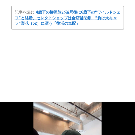
記事を読む
4歳下の柳沢敦と破局後に6歳下の“ワイルドシェ
フ”と結婚、セレクトショップは全店舗閉鎖…“負け犬キャ
ラ”梨花（52）に漂う「復活の気配」