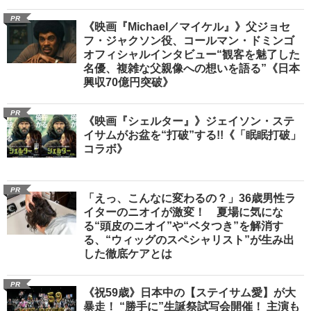
PR
《映画『Michael／マイケル』》父ジョセ
フ・ジャクソン役、コールマン・ドミンゴ
オフィシャルインタビュー“観客を魅了した
名優、複雑な父親像への想いを語る”《日本
興収70億円突破》
PR
《映画『シェルター』》ジェイソン・ステ
イサムがお盆を“打破”する!!《「眠眠打破」
コラボ》
PR
「えっ、こんなに変わるの？」36歳男性ラ
イターのニオイが激変！ 夏場に気にな
る“頭皮のニオイ”や“ベタつき”を解消す
る、“ウィッグのスペシャリスト”が生み出
した徹底ケアとは
PR
《祝59歳》日本中の【ステイサム愛】が大
暴走！ “勝手に”生誕祭試写会開催！ 主演も