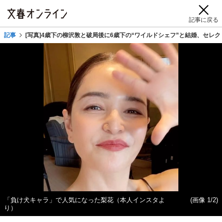
記事に戻る
記事
[写真]4歳下の柳沢敦と破局後に6歳下の“ワイルドシェフ”と結婚、セレ
「負け犬キャラ」で人気になった梨花（本人インスタよ
(画像 1/2)
り）