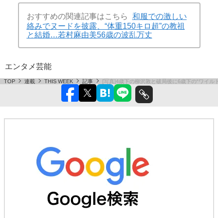
おすすめの関連記事はこちら
和服での激しい
絡みでヌードを披露、“体重150キロ超”の教祖
と結婚…若村麻由美56歳の波乱万丈
エンタメ
芸能
TOP
連載
THIS WEEK
記事
[写真]4歳下の柳沢敦と破局後に6歳下の“ワイ