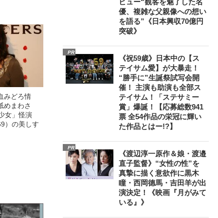
ビュー“観客を魅了した名
優、複雑な父親像への想い
を語る”《日本興収70億円
突破》
PR
《祝59歳》日本中の【ス
テイサム愛】が大暴走！
“勝手に”生誕祭試写会開
催！ 主演も助演も全部ス
血みどろ情
テイサム！「ステサミー
舐めまわさ
賞」爆誕！【応募総数941
美少女」怪演
票 全54作品の栄冠に輝い
69）の美しす
た作品とはー!?】
PR
《渡辺淳一原作＆娘・渡邉
直子監督》“女性の性”を
真摯に描く意欲作に黒木
瞳・西岡德馬・吉田羊が出
演決定！《映画『月がみて
いる』》