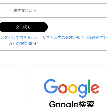
記事本文に戻る
次に続く
ソングとして描きました」サブカル界の異才が放つ《漫画家マ
ガ》の“問題部分”