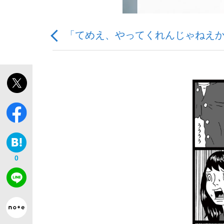
「てめえ、やってくれんじゃねえ
「敗因分析は一切聞かれなかった」侍ジャパン選
キングの誕生を、目撃せよ。
0
the Style
「目標達成できなかったからと言って…」サッ