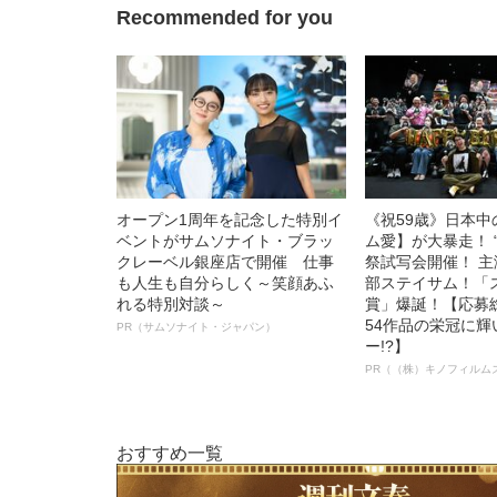
Recommended for you
オープン1周年を記念した特別イ
《祝59歳》日本
ベントがサムソナイト・ブラッ
ム愛】が大暴走！ 
クレーベル銀座店で開催 仕事
祭試写会開催！ 
も人生も自分らしく～笑顔あふ
部ステイサム！「
れる特別対談～
賞」爆誕！【応募総
54作品の栄冠に
PR（サムソナイト・ジャパン）
ー!?】
PR（（株）キノフィルム
おすすめ一覧