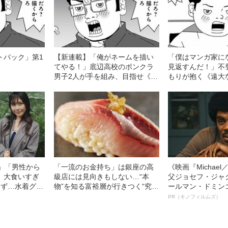
トバック」第1
【新連載】「俺がネームを描い
「僕はマンガ家に
てやる！」底辺高校のボンクラ
見返すんだ！」不
男子2人が手を組み、目指せ《マ
もりが抱く《遠大
ンガ家デビュー》
円」「男性から
「一流のお金持ち」は銀座の高
《映画『Michae
」大食いすぎ
級店には見向きもしない…“本
父ジョセフ・ジャ
きず…水着グラ
物”を知る富裕層が行きつく“究極
ールマン・ドミン
すぎる”大食い
のスシ”の正体
ルインタビュー“
PR（キノフィルムズ）
る、驚愕の食生
名優、複雑な父親
語る”《日本興収7