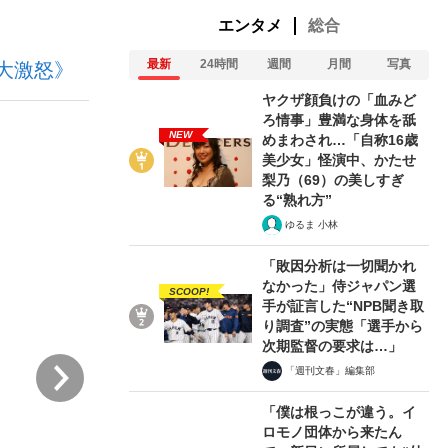
エンタメ
総合
最新
24時間
週間
月間
写真
大激怒》
ない資産運用のすべて
ヤクザ顔負けの「血みど
ろ情事」豊満な身体を舐
NEW
めまわされ…「自称16歳
美少女」怪演中、かたせ
が悲しい」『北の国から』倉本聰氏（91...
梨乃（69）の美しすぎ
る“熟れ方”
ゆるま 小林
「敗因分析は一切聞かれ
なかった」侍ジャパン選
SCOOP!
手が証言した“NPB聞き取
り調査”の実態「選手から
次期監督の要求は…」
次
「週刊文春」編集部
「僕は根っこが違う。イ
ロモノ団体から来たん