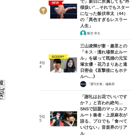
で」新日に所属しても“外
NEW
様扱い”…それでもスター
になった飯伏幸太（44）
の「異色すぎるレスラー
人生」
飯伏 幸太
2/11
三山凌輝が妻・趣里との
「キス・濡れ場禁止ルー
SCOOP!
ル」を破って既婚の元宝
4位
塚女優・花乃まりあと連
4
日密会《直撃後にもホテ
ルへ…》
「週刊文春」編集部
「謝礼はお花でいいです
か？」と言われ絶句…
SNSで話題のマッスルフ
ルート奏者・上原麻衣が
5位
5
語る、プロでも「食べて
いけない」音楽界のリア
ル