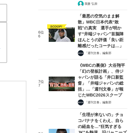
我妻 弘崇
「最悪の空気のまま解
散」WBC日本代表“敗
SCOOP!
戦”の真実 選手が明か
6位
す“井端ジャパン”首脳陣
6
ほんとうの評価「良い距
離感だったコーチは…」
ン
「週刊文春」編集部
《WBCの裏側》大谷翔平
「幻の登板計画」、侍ジ
ャパンが語る「井口新監
7位
督」「井端ジャパンの総
7
括」…「週刊文春」が報
じたWBC2026スクープ
「週刊文春」編集部
「生理が来ないの」チョ
コバナナをくわえ、自ら
の経血を…“狂気すぎる
JK”を熱演、旧ジャニーズ