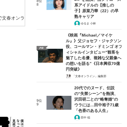
8位
8
系アイドルの【推しの
子】原菜乃華（22）の早
熟キャリア
で文春オンラ
ゆるま 小林
《映画『Michael／マイケ
ル』》父ジョセフ・ジャクソン
役、コールマン・ドミンゴ オフ
PR
ィシャルインタビュー“観客を
魅了した名優、複雑な父親像へ
の想いを語る”《日本興収70億
円突破》
「文春オンライン」編集部
20代でのヌード、伝説
の“失禁シーン”を熱演、
沢田研二との“略奪婚”の
9位
9
ウラには…田中裕子71歳
「色香のある人生」
田中 稲