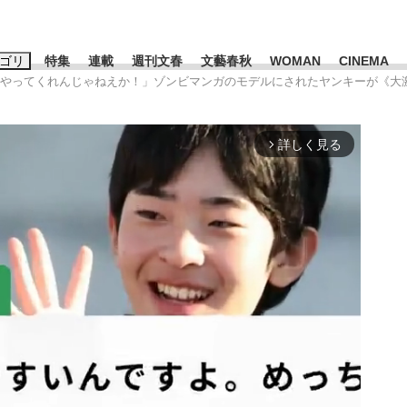
ゴリ
特集
連載
週刊文春
文藝春秋
WOMAN
CINEMA
え、やってくれんじゃねえか！」ゾンビマンガのモデルにされたヤンキーが《大
キーワード入力
ス
エンタメ
ライフ
ビジネス
詳しく見る
arrow_forward_ios
ーワードタグ一覧
山凌輝
#高市早苗
#後藤真希
#森岡毅
#城彰二
#内田有紀
観る将棋、読
#亀和田武
て明かした日本代表監督に...
「最悪の空気のまま解散」W