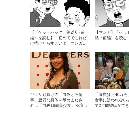
【「ゲットバック」第2話〈前
【マンガ】「ゲッ
編〉を読む】「初めてでこれだ
話〈前編〉を読む
け描けたらすごいよ」マンガ編
集部に持ち込んだら好感触…賞
デビューできるかも!?
ヤクザ顔負けの「血みどろ情
「食費は月40万
事」豊満な身体を舐めまわさ
食事に誘われない
れ…「自称16歳美少女」怪演
て2年間彼氏がで
中、かたせ梨乃（69）の美しす
ビアも話題の“可愛
ぎる“熟れ方”
女子（24）が語
活