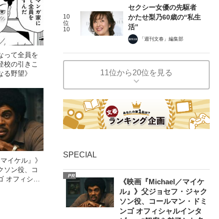
セクシー女優の先駆者
10
かたせ梨乃60歳の“私生
位
活”
10
「週刊文春」編集部
なって全員を
登校の引きこ
11位から20位を見る
なる野望》
SPECIAL
l／マイケル』》
クソン役、コ
PR
ゴ オフィシャ
《映画『Michael／マイケ
観客を魅了した
ル』》父ジョセフ・ジャク
像への想いを
ソン役、コールマン・ドミ
0億円突破》
ンゴ オフィシャルインタ