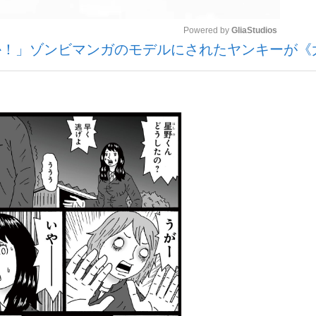
Powered by 
GliaStudios
か！」ゾンビマンガのモデルにされたヤンキーが《
いまさら聞け
Mute
手が証言した“NPB聞...
「クマが悪者扱いされているの
もっと見る
カー日本代表・森保一監督...