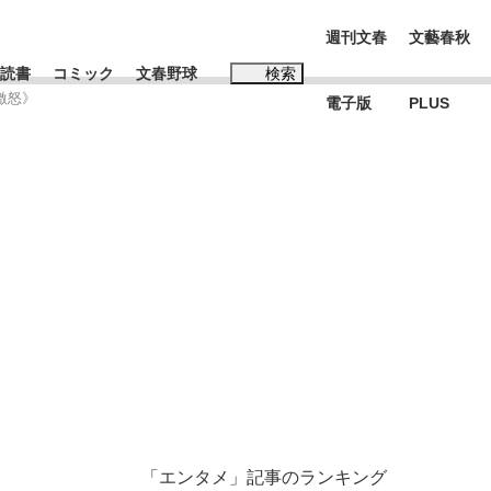
週刊文春
文藝春秋
読書
コミック
文春野球
検索
激怒》
電子版
PLUS
インタビュー
読書
#松田聖子
む将棋
BC日本代表“敗戦”の真実 選手が明かす...
「エンタメ」記事のランキング