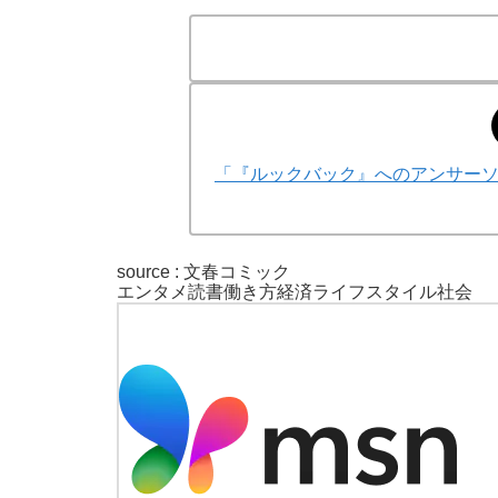
「『ルックバック』へのアンサー
source : 文春コミック
エンタメ
読書
働き方
経済
ライフスタイル
社会