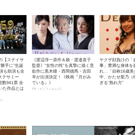
中の【ステイサ
《渡辺淳一原作＆娘・渡邉直子
ヤクザ顔負けの「
“勝手に”生誕
監督》“女性の性”を真摯に描く意
事」豊満な身体を
主演も助演も全
欲作に黒木瞳・西岡德馬・吉田
れ…「自称16歳
ステサミー
羊が出演決定！《映画『月がみ
中、かたせ梨乃（
数941票 全
ている』》
ぎる“熟れ方”
輝いた作品とは
PR（キノフィルムズ）
ズ）