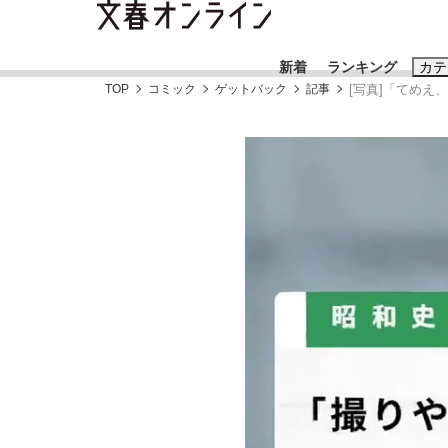
新着
ランキング
カテ
TOP
コミック
ゲットバック
記事
[写真]「てめ
スクープ
ニュー
おすすめのキ
#藤田晋
#三
#玉木雄一郎
「90%は失敗する。でも…」本田圭佑が初め
終戦から81年