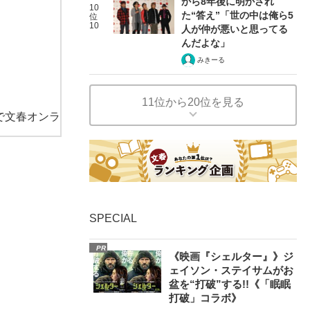
から8年後に明かされ
10
た“答え”「世の中は俺ら5
位
10
人が仲が悪いと思ってる
んだよな」
みきーる
11位から20位を見る
で文春オンラ
SPECIAL
PR
《映画『シェルター』》ジ
ェイソン・ステイサムがお
盆を“打破”する!!《「眠眠
打破」コラボ》