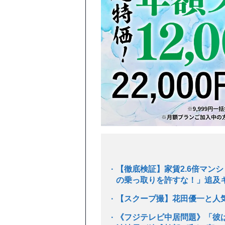
【徹底検証】家賃2.6倍マン
の乗っ取りを許すな！」追及キ
【スクープ撮】花田優一と人
《フジテレビ中居問題》「彼は