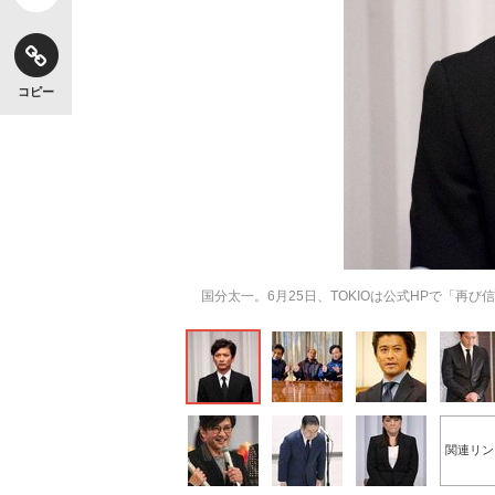
コピー
国分太一。6月25日、TOKIOは公式HPで「
関連リン