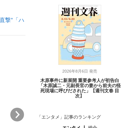
直撃”「ハ
が悲しい」『北の国から』倉本聰氏（91...
を、目撃せよ。
2026年8月6日 発売
木原事件に新展開 重要参考人が初告白
「木原誠二・元副長官の妻から前夫の怪
死現場に呼びだされた」【週刊文春 目
次】
次
「エンタメ」記事のランキング
エンタメ
総合