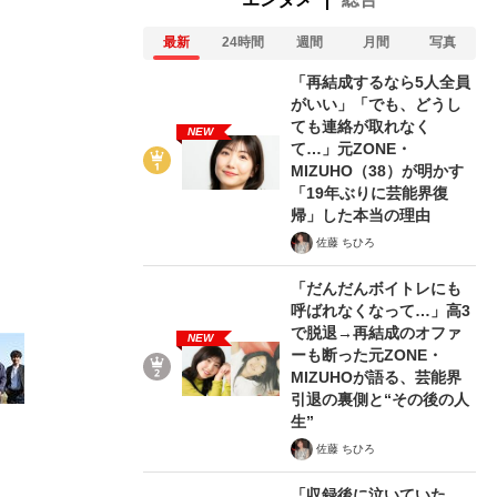
最新
24時間
週間
月間
写真
「再結成するなら5人全員
がいい」「でも、どうし
ても連絡が取れなく
NEW
て…」元ZONE・
2/14
MIZUHO（38）が明かす
「19年ぶりに芸能界復
帰」した本当の理由
佐藤 ちひろ
「だんだんボイトレにも
呼ばれなくなって…」高3
で脱退→再結成のオファ
NEW
ーも断った元ZONE・
MIZUHOが語る、芸能界
引退の裏側と“その後の人
生”
佐藤 ちひろ
「収録後に泣いていた、