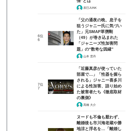
情”とは
辰巳JUNK
「父の通夜の晩、息子を
狙うジャニー氏に気づい
た」元SMAP草彅剛
6位
（49）が巻き込まれた
6
「ジャニーズ性加害問
題」の“数奇な因縁”
山本 雲丹
「近藤真彦が使っていた
部屋で…」「性器を握ら
される」ジャニー喜多川
7位
による性加害、語り始め
7
た被害者たち《徹底取材
の裏側》
髙橋 大介
ヌードも不倫も厭わず、
離婚後も市川海老蔵や勝
地涼と浮名を…「離婚し