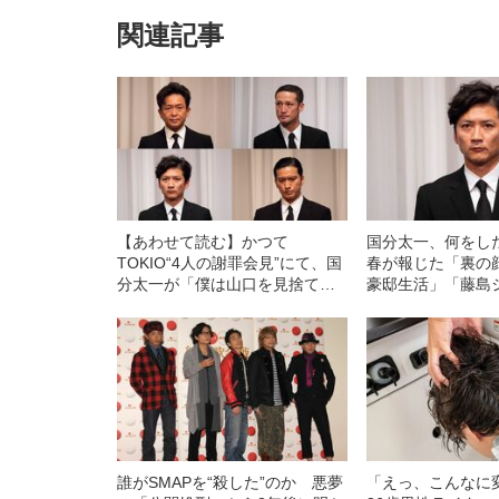
関連記事
【あわせて読む】かつて
国分太一、何をし
TOKIO“4人の謝罪会見”にて、国
春が報じた「裏の
分太一が「僕は山口を見捨てる
豪邸生活」「藤島
ことはできません」と宣言した
との関係」
ワケ
誰がSMAPを“殺した”のか 悪夢
「えっ、こんなに