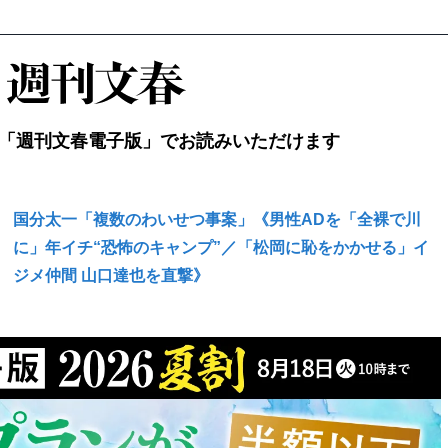
「週刊文春電子版」でお読みいただけます
国分太一「複数のわいせつ事案」《男性ADを「全裸で川
に」年イチ“恐怖のキャンプ”／「松岡に恥をかかせる」イ
ジメ仲間 山口達也を直撃》