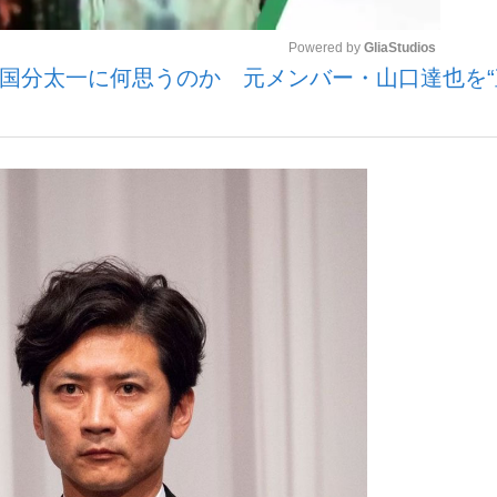
Powered by 
GliaStudios
反”国分太一に何思うのか 元メンバー・山口達也を“
…
Mute
手が証言した“NPB聞...
「クマが悪者扱いされているの
キングの誕生
もっと見る
カー日本代表・森保一監督...