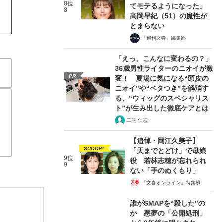
8位
てモテるようになった」
8
高岡早紀（51）の魔性が
とまらない
「週刊文春」編集部
「えっ、こんなに変わるの？」
36歳男性ライターのニオイが激
PR
変！ 夏場に気になる“頭皮の
ニオイ”や“ベタつき”を解消す
る、“ウィッグのスペシャリス
ト”が生み出した徹底ケアとは
二瓶 仁志
【追悼・岡江久美子】
SCOOP!
「天までとどけ」で母娘
9位
役 若林志穂が忘れられ
9
ない「手のぬくもり」
「文春オンライン」特集班
誰がSMAPを“殺した”の
か 悪夢の「公開処刑」