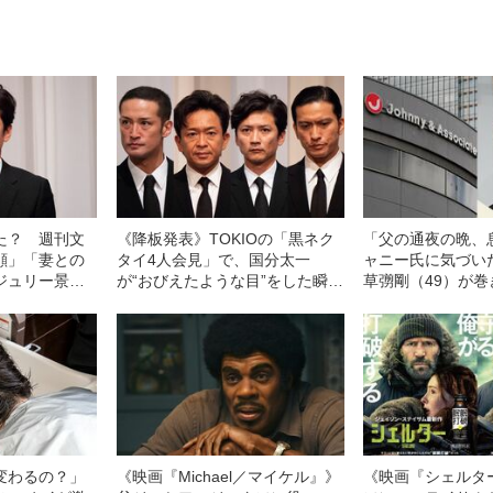
た？ 週刊文
《降板発表》TOKIOの「黒ネク
「父の通夜の晩、
顔」「妻との
タイ4人会見」で、国分太一
ャニー氏に気づいた
ジュリー景子
が“おびえたような目”をした瞬間
草彅剛（49）が
「まだ冷静ではない」「それは
「ジャニーズ性加
いけないんだとわかっています
奇な因縁”
が…」
変わるの？」
《映画『Michael／マイケル』》
《映画『シェルタ