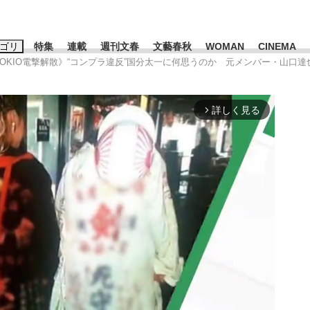
ゴリ
特集
連載
週刊文春
文藝春秋
WOMAN
CINEMA
《TOKIO電撃解散》“コンプラ違反”国分太一に何思うのか 元メンバー・山口
キーワード入力
ス
エンタメ
ライフ
ビジネス
詳しく見る
arrow_forward_ios
ーワードタグ一覧
山凌輝
#高市早苗
#後藤真希
#森岡毅
#城彰二
#内田有紀
#亀和田武
て明かした日本代表監督に...
「最悪の空気のまま解散」W
私のあのとき