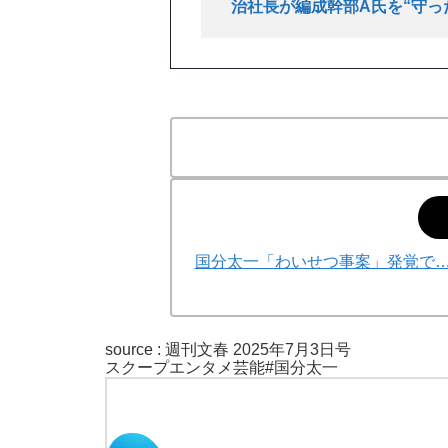
治社長が編成幹部A氏を“守っ
国分太一「わいせつ事案」発覚で…福
source :
週刊文春 2025年7月3日号
スクープ
エンタメ
芸能
#国分太一