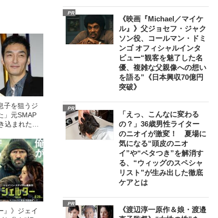
PR
《映画『Michael／マイケ
ル』》父ジョセフ・ジャク
ソン役、コールマン・ドミ
ンゴ オフィシャルインタ
ビュー“観客を魅了した名
優、複雑な父親像への想い
を語る”《日本興収70億円
突破》
息子を狙うジ
PR
「えっ、こんなに変わる
」元SMAP
の？」36歳男性ライター
巻き込まれた
害問題」の“数
のニオイが激変！ 夏場に
気になる“頭皮のニオ
イ”や“ベタつき”を解消す
る、“ウィッグのスペシャ
リスト”が生み出した徹底
ケアとは
PR
《渡辺淳一原作＆娘・渡邉
ー』》ジェイ