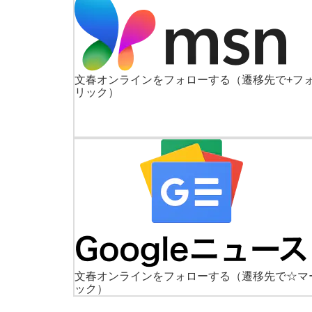
文春オンラインをフォローする
（遷移先で+フ
リック）
文春オンラインをフォローする
（遷移先で☆マ
ック）