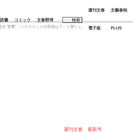
週刊文春
文藝春秋
読書
コミック
文春野球
検索
達也を“直撃”「ハラスメントの兆候は？」と聞くと…
電子版
PLUS
インタビュー
読書
#松田聖子
BC日本代表“敗戦”の真実 選手が明かす...
、私のいま
週刊文春 最新号