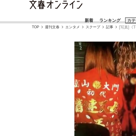
新着
ランキング
カテ
TOP
週刊文春
エンタメ
スクープ
記事
[写真]
スクープ
ニュー
おすすめのキ
#藤田晋
#三
#玉木雄一郎
「90%は失敗する。でも…」本田圭佑が初め
終戦から81年