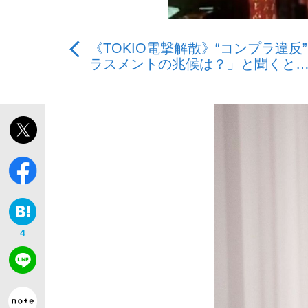
《TOKIO電撃解散》“コンプラ違
観る将棋、読む将棋
ラスメントの兆候は？」と聞くと
「敗因分析は一切聞かれなかった」侍ジャパン選
いまさら聞けない資産運用のすべて
4
「目標達成できなかったからと言って…」サッ