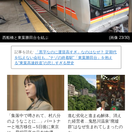
西船橋と東葉勝田台を結ぶ
(画像 23/30)
記事を読む
「黒字なのに運賃高すぎ」なのはなぜ？ 定期代
を払えない会社も…“ナゾの終着駅”「東葉勝田台」を抱え
る“東葉高速鉄道”の悲しすぎる歴史
「集落中で噂されて、村八分
進む劣化と進まぬ解体、消え
のようなことに…」パートナ
た経営者…鬼怒川温泉“廃墟
ーと地方移住→5日後に東京
群”はなぜ生まれてしまったの