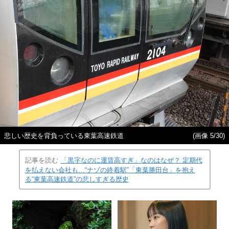
悲しい歴史を背負っている東葉高速鉄道
(画像 5/30)
記事を読む
「黒字なのに運賃高すぎ」なのはなぜ？ 定期代
を払えない会社も…“ナゾの終着駅”「東葉勝田台」を抱え
る“東葉高速鉄道”の悲しすぎる歴史