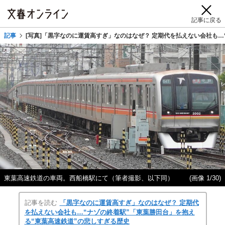
記事に戻る
記事
[写真]「黒字なのに運賃高すぎ」なのはなぜ？ 定期代を払えない会社も…
東葉高速鉄道の車両。西船橋駅にて（筆者撮影、以下同）
(画像 1/30)
記事を読む
「黒字なのに運賃高すぎ」なのはなぜ？ 定期代
を払えない会社も…“ナゾの終着駅”「東葉勝田台」を抱え
る“東葉高速鉄道”の悲しすぎる歴史