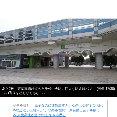
あと2枚…東葉高速鉄道の八千代中央駅。巨大な駅舎はバブ
(画像 17/30)
ルの香りを感じなくもない？
記事を読む
「黒字なのに運賃高すぎ」なのはなぜ？ 定期代
を払えない会社も…“ナゾの終着駅”「東葉勝田台」を抱え
る“東葉高速鉄道”の悲しすぎる歴史