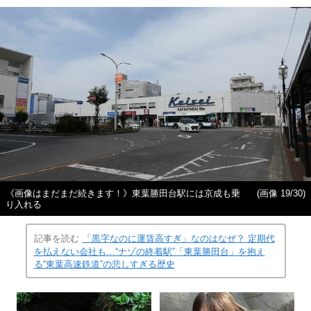
《画像はまだまだ続きます！》東葉勝田台駅には京成も乗
(画像 19/30)
り入れる
記事を読む
「黒字なのに運賃高すぎ」なのはなぜ？ 定期代
を払えない会社も…“ナゾの終着駅”「東葉勝田台」を抱え
る“東葉高速鉄道”の悲しすぎる歴史