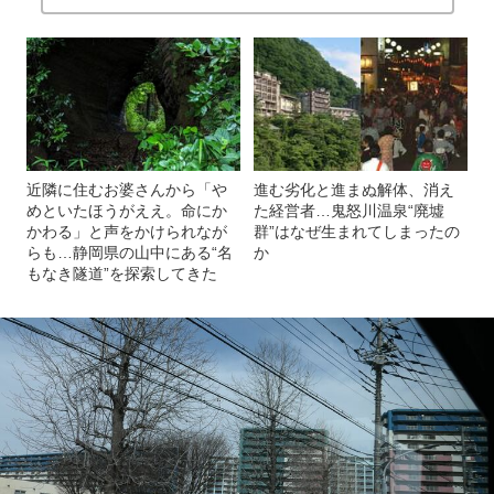
近隣に住むお婆さんから「や
進む劣化と進まぬ解体、消え
めといたほうがええ。命にか
た経営者…鬼怒川温泉“廃墟
かわる」と声をかけられなが
群”はなぜ生まれてしまったの
らも…静岡県の山中にある“名
か
もなき隧道”を探索してきた