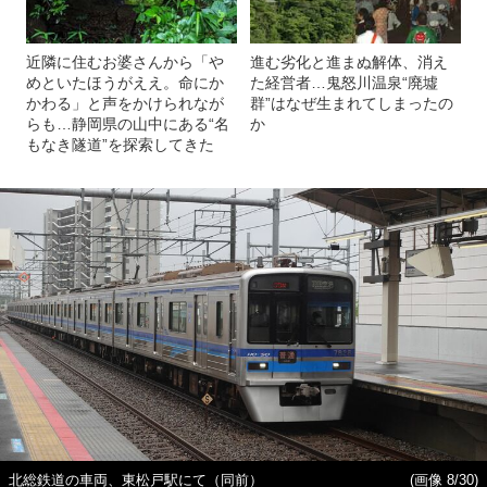
近隣に住むお婆さんから「や
進む劣化と進まぬ解体、消え
めといたほうがええ。命にか
た経営者…鬼怒川温泉“廃墟
かわる」と声をかけられなが
群”はなぜ生まれてしまったの
らも…静岡県の山中にある“名
か
もなき隧道”を探索してきた
北総鉄道の車両、東松戸駅にて（同前）
(画像 8/30)