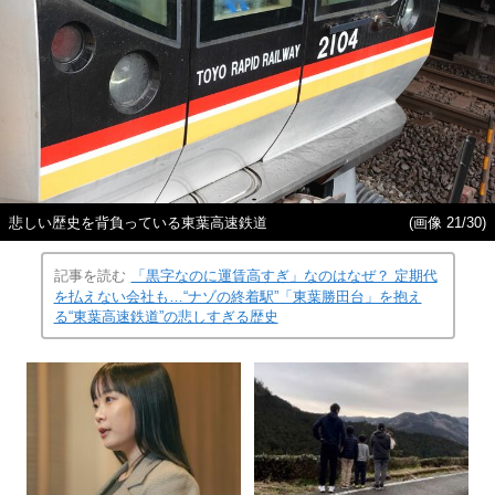
悲しい歴史を背負っている東葉高速鉄道
(画像 21/30)
記事を読む
「黒字なのに運賃高すぎ」なのはなぜ？ 定期代
を払えない会社も…“ナゾの終着駅”「東葉勝田台」を抱え
る“東葉高速鉄道”の悲しすぎる歴史