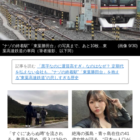
“ナゾの終着駅”「東葉勝田台」の写真まで、あと10枚…東
(画像 9/30)
葉高速鉄道の車両（筆者撮影、以下同）
記事を読む
「黒字なのに運賃高すぎ」なのはなぜ？ 定期代
を払えない会社も…“ナゾの終着駅”「東葉勝田台」を抱え
る“東葉高速鉄道”の悲しすぎる歴史
「すぐに“あらぬ噂”を流され
絶海の孤島・青ヶ島在住の41
る」教員を辞め、収入は3分の
歳女性が語る、“日本一人口が