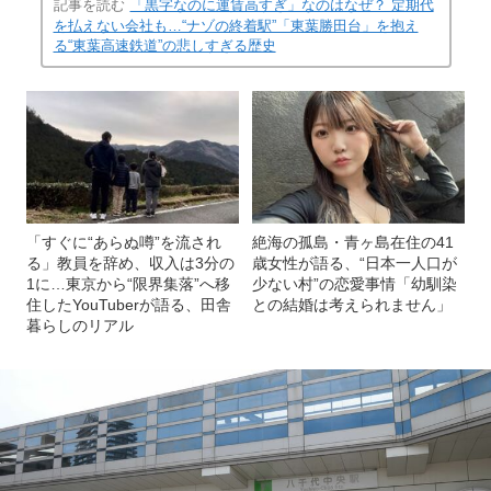
記事を読む
「黒字なのに運賃高すぎ」なのはなぜ？ 定期代
を払えない会社も…“ナゾの終着駅”「東葉勝田台」を抱え
る“東葉高速鉄道”の悲しすぎる歴史
「すぐに“あらぬ噂”を流され
絶海の孤島・青ヶ島在住の41
る」教員を辞め、収入は3分の
歳女性が語る、“日本一人口が
1に…東京から“限界集落”へ移
少ない村”の恋愛事情「幼馴染
住したYouTuberが語る、田舎
との結婚は考えられません」
暮らしのリアル