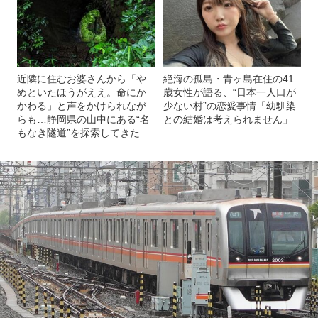
近隣に住むお婆さんから「や
絶海の孤島・青ヶ島在住の41
めといたほうがええ。命にか
歳女性が語る、“日本一人口が
かわる」と声をかけられなが
少ない村”の恋愛事情「幼馴染
らも…静岡県の山中にある“名
との結婚は考えられません」
もなき隧道”を探索してきた