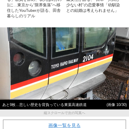
1に…東京から“限界集落”へ移
少ない村”の恋愛事情「幼馴染
住したYouTuberが語る、田舎
との結婚は考えられません」
暮らしのリアル
あと9枚…悲しい歴史を背負っている東葉高速鉄道
(画像 10/30)
縦スクロールで次の写真へ
画像一覧を見る