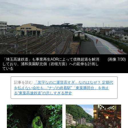
「埼玉高速鉄道」も事業再生ADRによって債務超過を解消
(画像 7/30)
しており、浦和美園駅北側（岩槻方面）への延伸を計画し
ている
記事を読む
「黒字なのに運賃高すぎ」なのはなぜ？ 定期代
を払えない会社も…“ナゾの終着駅”「東葉勝田台」を抱え
る“東葉高速鉄道”の悲しすぎる歴史