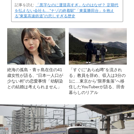
記事を読む
「黒字なのに運賃高すぎ」なのはなぜ？ 定期代
を払えない会社も…“ナゾの終着駅”「東葉勝田台」を抱え
る“東葉高速鉄道”の悲しすぎる歴史
絶海の孤島・青ヶ島在住の41
「すぐに“あらぬ噂”を流され
歳女性が語る、“日本一人口が
る」教員を辞め、収入は3分の
少ない村”の恋愛事情「幼馴染
1に…東京から“限界集落”へ移
との結婚は考えられません」
住したYouTuberが語る、田舎
暮らしのリアル