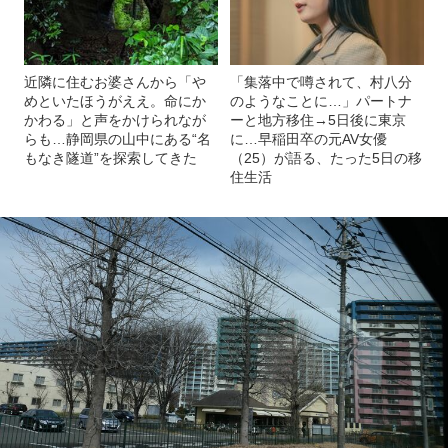
近隣に住むお婆さんから「や
「集落中で噂されて、村八分
めといたほうがええ。命にか
のようなことに…」パートナ
かわる」と声をかけられなが
ーと地方移住→5日後に東京
らも…静岡県の山中にある“名
に…早稲田卒の元AV女優
もなき隧道”を探索してきた
（25）が語る、たった5日の移
住生活