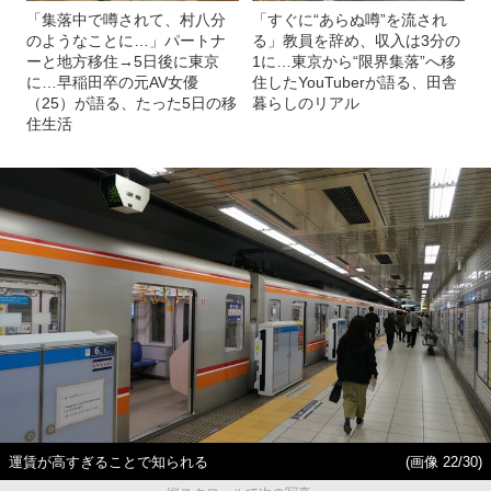
「集落中で噂されて、村八分
「すぐに“あらぬ噂”を流され
のようなことに…」パートナ
る」教員を辞め、収入は3分の
ーと地方移住→5日後に東京
1に…東京から“限界集落”へ移
に…早稲田卒の元AV女優
住したYouTuberが語る、田舎
（25）が語る、たった5日の移
暮らしのリアル
住生活
運賃が高すぎることで知られる
(画像 22/30)