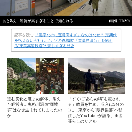
あと8枚…運賃が高すぎることで知られる
(画像 11/30)
記事を読む
「黒字なのに運賃高すぎ」なのはなぜ？ 定期代
を払えない会社も…“ナゾの終着駅”「東葉勝田台」を抱え
る“東葉高速鉄道”の悲しすぎる歴史
進む劣化と進まぬ解体、消え
「すぐに“あらぬ噂”を流され
た経営者…鬼怒川温泉“廃墟
る」教員を辞め、収入は3分の
群”はなぜ生まれてしまったの
1に…東京から“限界集落”へ移
か
住したYouTuberが語る、田舎
暮らしのリアル