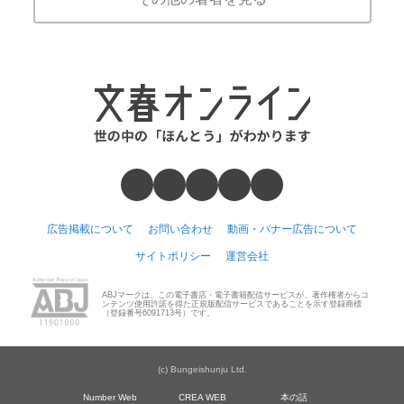
広告掲載について
お問い合わせ
動画・バナー広告について
サイトポリシー
運営会社
ABJマークは、この電子書店・電子書籍配信サービスが、著作権者からコ
ンテンツ使用許諾を得た正規版配信サービスであることを示す登録商標
（登録番号6091713号）です。
(c) Bungeishunju Ltd.
Number Web
CREA WEB
本の話