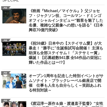
SPECIAL
PR
《映画『Michael／マイケル』》父ジョセ
フ・ジャクソン役、コールマン・ドミンゴ
オフィシャルインタビュー“観客を魅了した
名優、複雑な父親像への想いを語る”《日本
興収70億円突破》
PR
《祝59歳》日本中の【ステイサム愛】が大
暴走！ “勝手に”生誕祭試写会開催！ 主演も
助演も全部ステイサム！「ステサミー賞」
爆誕！【応募総数941票 全54作品の栄冠に
輝いた作品とはー!?】
PR
オープン1周年を記念した特別イベントがサ
ムソナイト・ブラックレーベル銀座店で開
催 仕事も人生も自分らしく～笑顔あふれ
る特別対談～
PR
《渡辺淳一原作＆娘・渡邉直子監督》“女性