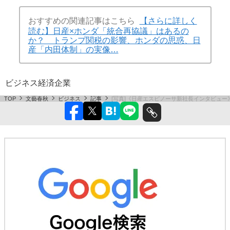
おすすめの関連記事はこちら
【さらに詳しく
読む】日産×ホンダ「統合再協議」はあるの
か？ トランプ関税の影響、ホンダの思惑、日
産「内田体制」の実像…
ビジネス
経済
企業
TOP
文藝春秋
ビジネス
記事
[写真]《日産エスピノーサ新社長インタビュ