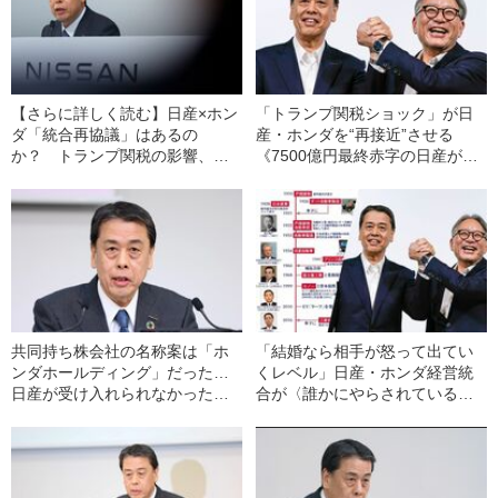
【さらに詳しく読む】日産×ホン
「トランプ関税ショック」が日
ダ「統合再協議」はあるの
産・ホンダを“再接近”させる
か？ トランプ関税の影響、ホ
《7500億円最終赤字の日産が持
ンダの思惑、日産「内田体制」
て余す米国工場をホンダが活用
の実像…
して…》
共同持ち株会社の名称案は「ホ
「結婚なら相手が怒って出てい
ンダホールディング」だった…
くレベル」日産・ホンダ経営統
日産が受け入れられなかったホ
合が〈誰かにやらされている〉
ンダの“屈辱的提案”の中身〈内田
と感じたワケ《記者歴37年ジャ
社長退任で再交渉は？〉
ーナリストが裏読み》