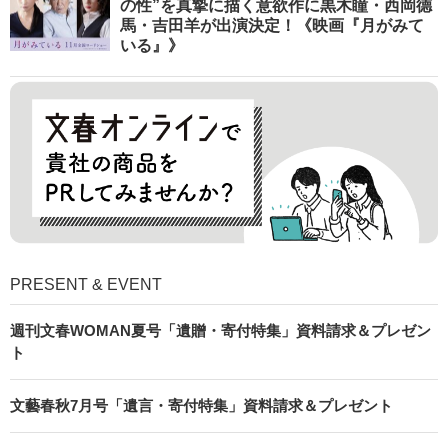
の性”を真摯に描く意欲作に黒木瞳・西岡德
馬・吉田羊が出演決定！《映画『月がみて
いる』》
PRESENT & EVENT
週刊文春WOMAN夏号「遺贈・寄付特集」資料請求＆プレゼン
ト
文藝春秋7月号「遺言・寄付特集」資料請求＆プレゼント