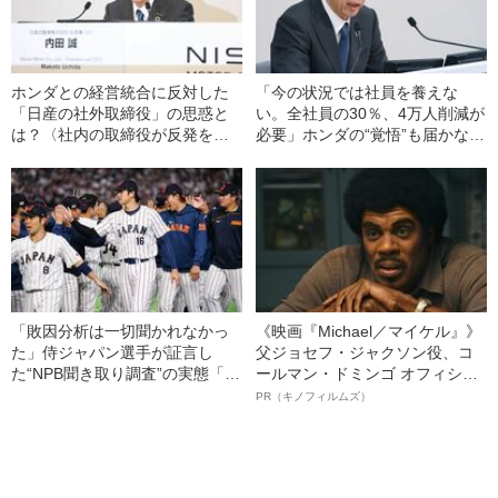
ホンダとの経営統合に反対した
「今の状況では社員を養えな
「日産の社外取締役」の思惑と
い。全社員の30％、4万人削減が
は？〈社内の取締役が反発を恐
必要」ホンダの“覚悟”も届かなか
れるのは理解できるが…〉
った日産「転落と迷走」の軌跡
「敗因分析は一切聞かれなかっ
《映画『Michael／マイケル』》
た」侍ジャパン選手が証言し
父ジョセフ・ジャクソン役、コ
た“NPB聞き取り調査”の実態「選
ールマン・ドミンゴ オフィシャ
手から次期監督の要求は…」
ルインタビュー“観客を魅了した
PR（キノフィルムズ）
名優、複雑な父親像への想いを
語る”《日本興収70億円突破》