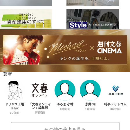
著者
ドリヤス工場
「文春オンライ
ゆるま 小林
永井 均
時事ドットコム
ン」編集部
漫画家
1時間前
1時間前
3時間前
1時間前
10分前
その他の著者を見る