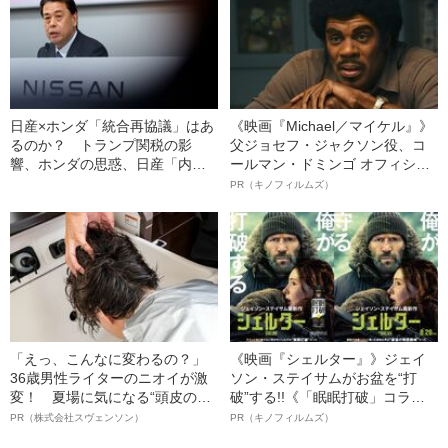
日産×ホンダ「統合再協議」はあ
《映画『Michael／マイケル』》
るのか？ トランプ関税の影
父ジョセフ・ジャクソン役、コ
響、ホンダの思惑、日産「内田
ールマン・ドミンゴ オフィシャ
体制」の実像…
ルインタビュー“観客を魅了した
PR（キノフィルムズ）
名優、複雑な父親像への想いを
語る”《日本興収70億円突破》
「えっ、こんなに変わるの？」
《映画『シェルター』》ジェイ
36歳男性ライターのニオイが激
ソン・ステイサムがお盆を“打
変！ 夏場に気になる“頭皮のニ
破”する!!《「眠眠打破」コラ
オイ”や“ベタつき”を解消す
ボ》
PR（株式会社スヴェンソン）
PR（キノフィルムズ）
る、“ウィッグのスペシャリス