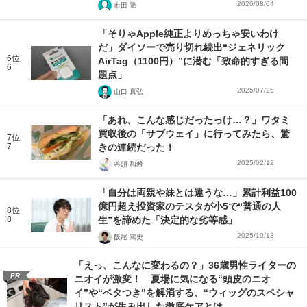
2026/08/04
市田 隆
「そりゃApple純正よりめっちゃ安いわけ
だ」ダイソーで売り切れ続出“ジェネリック
6位
AirTag（1100円）”に潜む「致命的すぎる問
6
題点」
2025/07/25
山口 真弘
「あれ、こんな感じだったっけ…？」ワタミ
買収後の「サブウェイ」に行ってみたら、驚
7位
7
きの連続だった！
2025/02/12
谷頭 和希
「自分は両親や妹とは違うな…」累計利益100
億円超え投資家のテスタが小5で“普通の人
8位
8
生”を諦めた「決定的な劣等感」
2025/10/13
飯尾 篤史
「えっ、こんなに変わるの？」36歳男性ライターの
PR
ニオイが激変！ 夏場に気になる“頭皮のニオ
イ”や“ベタつき”を解消する、“ウィッグのスペシャ
リスト”が生み出した徹底ケアとは