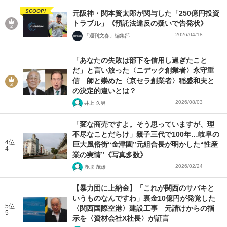
SCOOP!
元阪神・関本賢太郎が関与した「250億円投資
トラブル」《預託法違反の疑いで告発状》
2026/04/18
「週刊文春」編集部
「あなたの失敗は部下を信用し過ぎたこと
だ」と言い放った〈ニデック創業者〉永守重
信 師と崇めた〈京セラ創業者〉稲盛和夫と
の決定的違いとは？
2026/08/03
井上 久男
「変な商売ですよ。そう思っていますが、理
不尽なことだらけ」親子三代で100年…岐阜の
4位
巨大風俗街“金津園”元組合長が明かした“性産
4
業の実情”《写真多数》
2026/02/24
鹿取 茂雄
【暴力団に上納金】「これが関西のサバキと
いうものなんですわ」裏金10億円が発覚した
5位
〈関西国際空港〉建設工事 元請けからの指
5
示を〈資材会社X社長〉が証言