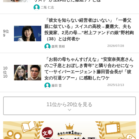
二瓶 仁志
「彼女を知らない経営者はいない」「一番父
親に似ている」スイスの高校→慶應大、夫も
9位
投資家、2児の母…“村上ファンドの娘”野村絢
9
（38）とは何者か
2026/07/28
森岡 英樹
「お前の母ちゃんすげえな」“安室奈美恵さん
のご子息とおぼしき青年”と隣り合わせになっ
10
て⋯サイバーエージェント藤田晋会長が「彼
位
10
女の引退ツアー」に感動したワケ
2025/12/13
藤田 晋
11位から20位を見る