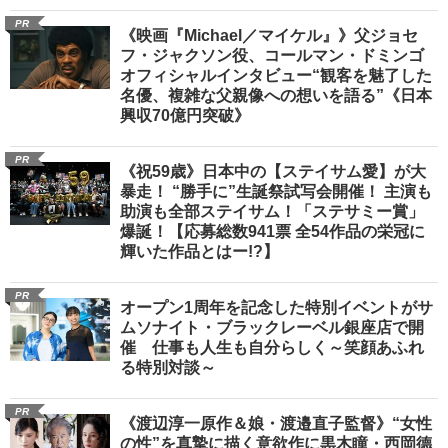
PR
《映画『Michael／マイケル』》父ジョセ
フ・ジャクソン役、コールマン・ドミンゴ
オフィシャルインタビュー“観客を魅了した
名優、複雑な父親像への想いを語る”《日本
興収70億円突破》
PR
《祝59歳》日本中の【ステイサム愛】が大
暴走！ “勝手に”生誕祭試写会開催！ 主演も
助演も全部ステイサム！「ステサミー賞」
爆誕！【応募総数941票 全54作品の栄冠に
輝いた作品とはー!?】
PR
オープン1周年を記念した特別イベントがサ
ムソナイト・ブラックレーベル銀座店で開
催 仕事も人生も自分らしく～笑顔あふれ
る特別対談～
PR
《渡辺淳一原作＆娘・渡邉直子監督》“女性
の性”を真摯に描く意欲作に黒木瞳・西岡德