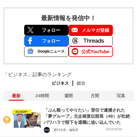
最新情報を発信中！
フォロー
メルマガ登録
フォロー
公式YouTube
Googleニュース
「ビジネス」記事のランキング
ビジネス
総合
最新
24時間
週間
月間
写真
「ぶん殴ってやりたい」背任で逮捕された
SCOOP!
「夢グループ」元企画宣伝部長（49）が壮絶
パワハラで部下を退職に追い込んでいた
2024/05/30
「週刊文春」編集部