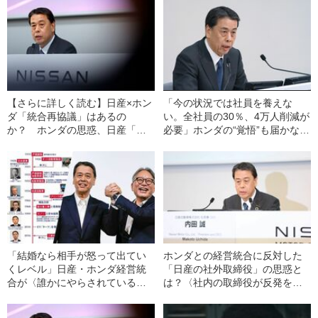
【さらに詳しく読む】日産×ホン
「今の状況では社員を養えな
ダ「統合再協議」はあるの
い。全社員の30％、4万人削減が
か？ ホンダの思惑、日産「内
必要」ホンダの“覚悟”も届かなか
田体制」の実像、メディア報道
った日産「転落と迷走」の軌跡
の課題…
「結婚なら相手が怒って出てい
ホンダとの経営統合に反対した
くレベル」日産・ホンダ経営統
「日産の社外取締役」の思惑と
合が〈誰かにやらされている〉
は？〈社内の取締役が反発を恐
と感じたワケ《記者歴37年ジャ
れるのは理解できるが…〉
ーナリストが裏読み》