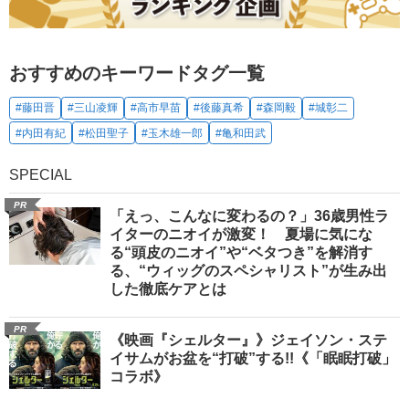
おすすめのキーワードタグ一覧
#藤田晋
#三山凌輝
#高市早苗
#後藤真希
#森岡毅
#城彰二
#内田有紀
#松田聖子
#玉木雄一郎
#亀和田武
SPECIAL
PR
「えっ、こんなに変わるの？」36歳男性ラ
イターのニオイが激変！ 夏場に気にな
る“頭皮のニオイ”や“ベタつき”を解消す
る、“ウィッグのスペシャリスト”が生み出
した徹底ケアとは
PR
《映画『シェルター』》ジェイソン・ステ
イサムがお盆を“打破”する!!《「眠眠打破」
コラボ》