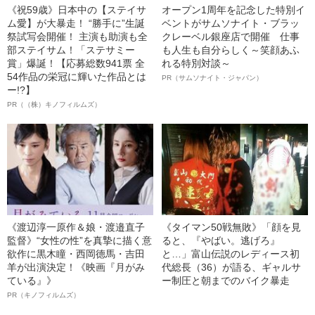
《祝59歳》日本中の【ステイサ
オープン1周年を記念した特別イ
ム愛】が大暴走！ “勝手に”生誕
ベントがサムソナイト・ブラッ
祭試写会開催！ 主演も助演も全
クレーベル銀座店で開催 仕事
部ステイサム！「ステサミー
も人生も自分らしく～笑顔あふ
賞」爆誕！【応募総数941票 全
れる特別対談～
54作品の栄冠に輝いた作品とは
PR（サムソナイト・ジャパン）
ー!?】
PR（（株）キノフィルムズ）
《渡辺淳一原作＆娘・渡邉直子
《タイマン50戦無敗》「顔を見
監督》“女性の性”を真摯に描く意
ると、『やばい。逃げろ』
欲作に黒木瞳・西岡德馬・吉田
と…」富山伝説のレディース初
羊が出演決定！《映画『月がみ
代総長（36）が語る、ギャルサ
ている』》
ー制圧と朝までのバイク暴走
PR（キノフィルムズ）