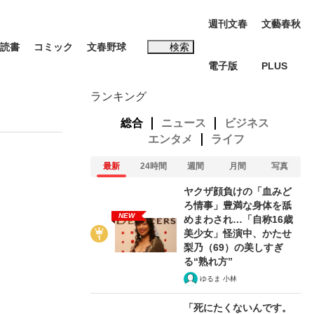
週刊文春
文藝春秋
読書
コミック
文春野球
検索
電子版
PLUS
インタビュー
読書
ランキング
総合
ニュース
ビジネス
エンタメ
ライフ
最新
24時間
週間
月間
写真
#松田聖子
ヤクザ顔負けの「血みど
む将棋
ろ情事」豊満な身体を舐
NEW
めまわされ…「自称16歳
美少女」怪演中、かたせ
梨乃（69）の美しすぎ
る“熟れ方”
BC日本代表“敗戦”の真実 選手が明かす...
ゆるま 小林
「死にたくないんです。