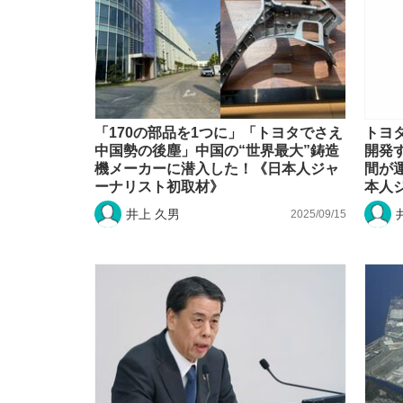
「170の部品を1つに」「トヨタでさえ
トヨ
中国勢の後塵」中国の“世界最大”鋳造
開発
機メーカーに潜入した！《日本人ジャ
間が
ーナリスト初取材》
本人
井上 久男
2025/09/15