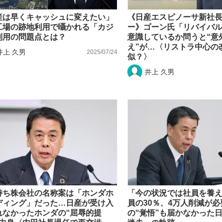
産は早くキャッシュに変えたい」
《日産エスピノーサ新社
工場の跡地利用で囁かれる「カジ
ー》ゴーン氏「リバイバ
利用の問題点とは？
意識しているか問うと“意
え”が…〈リストラ中心の
井上 久男
2025/07/24
似？〉
井上 久男
持ち株会社の名称案は「ホンダホ
「今の状況では社員を養
ディング」だった…日産が受け入
員の30％、4万人削減が
れなかったホンダの“屈辱的提
の“覚悟”も届かなかった