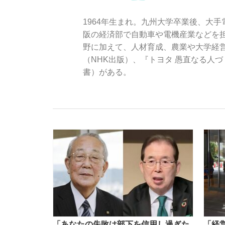
1964年生まれ。九州大学卒業後、大
阪の経済部で自動車や電機産業などを担
野に加えて、人材育成、農業や大学経営
（NHK出版）、『トヨタ 愚直なる人
書）がある。
「敗因分析は一切聞かれなかった」侍ジャパン選
キングの誕生を、目撃せよ。
the Style
「目標達成できなかったからと言って…」サッ
「あなたの失敗は部下を信用し過ぎた
「経