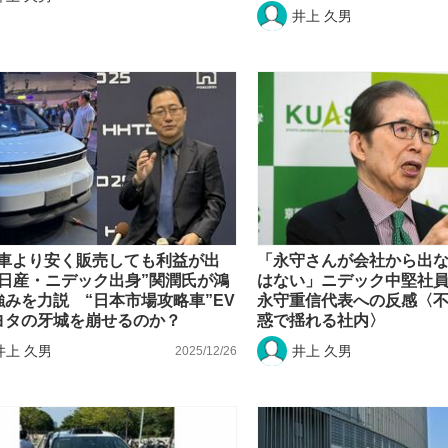
井上 久男
V車より安く販売しても利益が出
「永守さんが会社から出
“日産・ニデック出身”関潤氏が鴻
はない」ニデック中堅社
強みを力説 “日本市場攻略車”EV
永守重信代表への反感〈
ヨタの牙城を崩せるのか？
惑で揺れる社内〉
井上 久男
井上 久男
2025/12/26