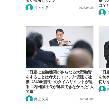
ダが活用して…》
案”
は？
井上 久男
2025/04/28
「日産に金融機関がさらなる大型融資
「日
をすることは考えにくい」外貨建て社
を制
債〈8400億円〉のタイムリミットが迫
切り
る…内田誠社長が解決できなかった“大
問題”
井上 久男
2025/03/05