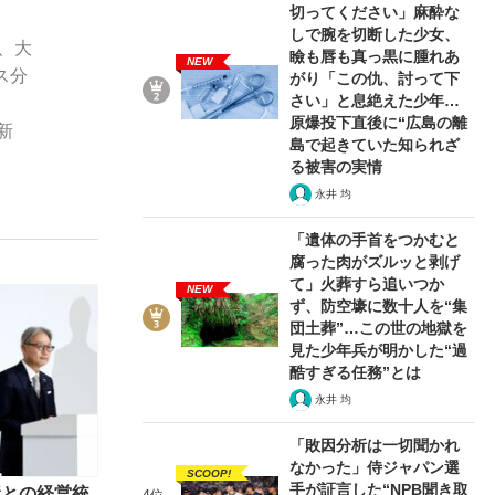
切ってください」麻酔な
しで腕を切断した少女、
、大
瞼も唇も真っ黒に腫れあ
NEW
ス分
がり「この仇、討って下
ない資産運用のすべて
さい」と息絶えた少年…
原爆投下直後に“広島の離
新
島で起きていた知られざ
る被害の実情
永井 均
が悲しい」『北の国から』倉本聰氏（91...
「遺体の手首をつかむと
腐った肉がズルッと剥げ
て」火葬すら追いつか
NEW
ず、防空壕に数十人を“集
団土葬”…この世の地獄を
見た少年兵が明かした“過
酷すぎる任務”とは
永井 均
「敗因分析は一切聞かれ
なかった」侍ジャパン選
SCOOP!
手が証言した“NPB聞き取
産との経営統