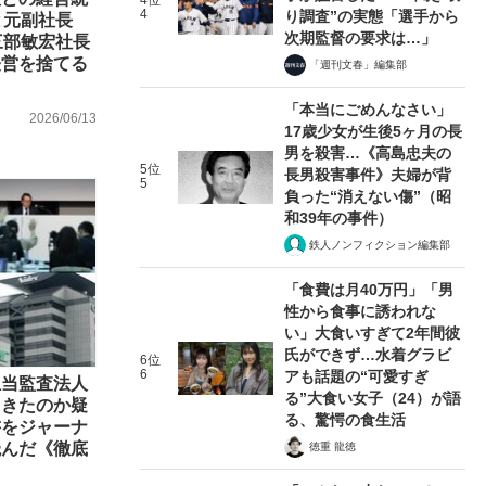
4位
4
り調査”の実態「選手から
と元副社長
次期監督の要求は…」
三部敏宏社長
経営を捨てる
「週刊文春」編集部
「本当にごめんなさい」
2026/06/13
17歳少女が生後5ヶ月の長
男を殺害…《高島忠夫の
5位
長男殺害事件》夫婦が背
5
負った“消えない傷”（昭
和39年の事件）
鉄人ノンフィクション編集部
「食費は月40万円」「男
性から食事に誘われな
い」大食いすぎて2年間彼
氏ができず…水着グラビ
6位
6
アも話題の“可愛すぎ
担当監査法人
る”大食い女子（24）が語
てきたのか疑
る、驚愕の食生活
書をジャーナ
読んだ《徹底
徳重 龍徳