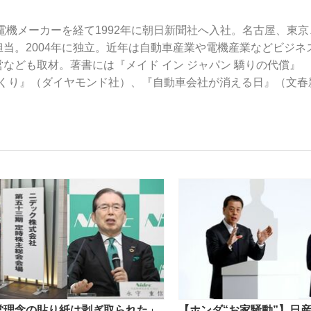
手電機メーカーを経て1992年に朝日新聞社へ入社。名古屋、東京
当。2004年に独立。近年は自動車産業や電機産業などビジネ
いまさら聞け
なども取材。著書には『メイド イン ジャパン 驕りの代償』
づくり』（ダイヤモンド社）、『自動車会社が消える日』（文春
手が証言した“NPB聞...
「クマが悪者扱いされているの
もっと見る
カー日本代表・森保一監督...
営理念の貼り紙は剥ぎ取られた」
【ホンダ“お家騒動”】日