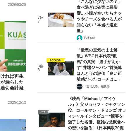
「こんなに少ないの？」
2026/03/20
食べ過ぎは確実に悪影
響…小腹が空いたらナッ
7位
ツやチーズを食べる人が
7
知らない「本当の適正
量」
下村 健寿
「最悪の空気のまま解
散」WBC日本代表“敗
SCOOP!
戦”の真実 選手が明か
8位
す“井端ジャパン”首脳陣
8
ほんとうの評価「良い距
なければ再生
離感だったコーチは…」
員が漏らした
「週刊文春」編集部
不適切会計疑
《映画『Michael／マイケ
2025/12/13
ル』》父ジョセフ・ジャクソン
役、コールマン・ドミンゴ オフ
PR
ィシャルインタビュー“観客を
魅了した名優、複雑な父親像へ
の想いを語る”《日本興収70億