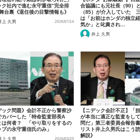
ック社内で進む永守重信“完全排
合協議にも元社長（90）
もっと見る
の舞台裏《退任後の目撃情報も》
（85）が介入していた 
は「お前はホンダの独立
井上 久男
2026/07/14
気か」と叱責され…
井上 久男
デック問題》会計不正から警察沙
【ニデック会計不正】「
でカバーした「特命監査部長A
が本当に適正な監査をし
とは何者？ 「やり取りをするの
問だ」第三者委員会報告
ップの永守重信氏のみ」
リスト井上久男氏はこう
解説》
井上 久男
2026/03/25