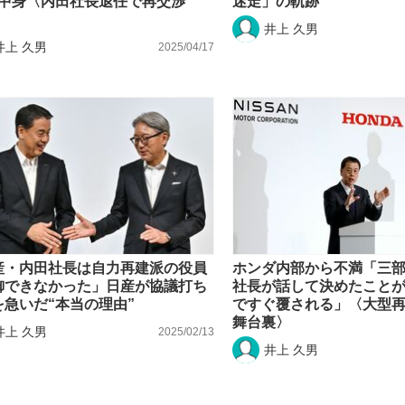
の中身〈内田社長退任で再交渉
迷走」の軌跡
〉
井上 久男
井上 久男
2025/04/17
産・内田社長は自力再建派の役員
ホンダ内部から不満「三
御できなかった」日産が協議打ち
社長が話して決めたこと
を急いだ“本当の理由”
ですぐ覆される」〈大型再
舞台裏〉
井上 久男
2025/02/13
井上 久男