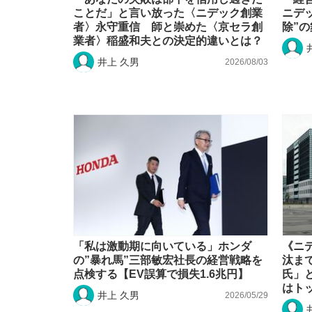
ことだ」と言い放った〈ニデック創業
ニデ
者〉永守重信 師と崇めた〈京セラ創
除”
業者〉稲盛和夫との決定的違いとは？
井上 久男
2026/08/03
「私は激動期に向いている」ホンダ
《ニ
の”暴れ馬”三部敏宏社長の経営戦略を
汰ま
点検する【EV誤算で損失1.6兆円】
氏」
はト
井上 久男
2026/05/29