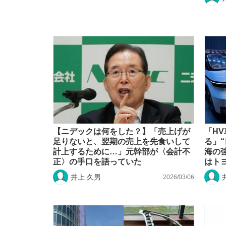
【ニデックは何をした？】「売上げが
「H
足りないと、翌期の売上を先食いして
る」
計上するために…」元幹部が〈会計不
海の
正〉の手口を語っていた
はト
井上 久男
2026/03/06