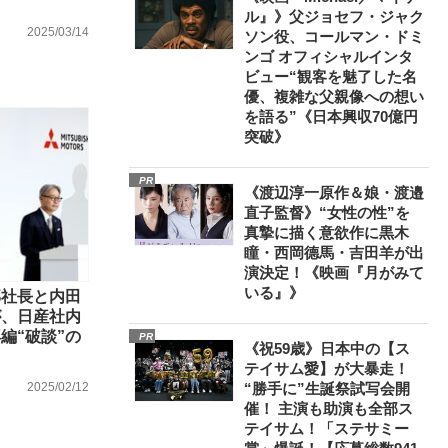
ル』》父ジョセフ・ジャク
2025/03/14
ソン役、コールマン・ドミ
ンゴ オフィシャルインタ
ビュー“観客を魅了した名
優、複雑な父親像への想い
を語る”《日本興収70億円
突破》
PR
《渡辺淳一原作＆娘・渡邉
直子監督》“女性の性”を
真摯に描く意欲作に黒木
瞳・西岡德馬・吉田羊が出
演決定！《映画『月がみて
いる』》
部社長と内田
が、日産社内
編“破談”の
PR
《祝59歳》日本中の【ス
テイサム愛】が大暴走！
2025/02/12
“勝手に”生誕祭試写会開
催！ 主演も助演も全部ス
テイサム！「ステサミー