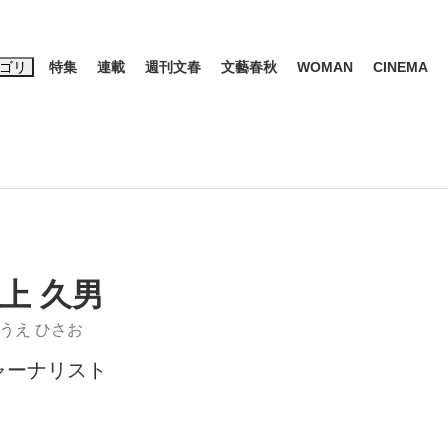
ゴリ
特集
連載
週刊文春
文藝春秋
WOMAN
CINEMA
キーワード入力
ス
エンタメ
ライフ
ビジネス
ーワードタグ一覧
山凌輝
#高市早苗
#後藤真希
#森岡毅
#城彰二
#内田有紀
観る将棋、読
#亀和田武
上 久男
うえ ひさお
ャーナリスト
て明かした日本代表監督に...
「最悪の空気のまま解散」W