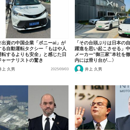
タ出資の中国企業「ポニーai」が
「その台頭ぶりは日本の
する自動運転タクシー「もはや人
躍進を思い起こさせる」中
運転するよりも安全」と感じた日
メーカー“御三家”本社を
ジャーナリストの驚き
内には滑り台が…〉
井上 久男
井上 久男
2025/09/03