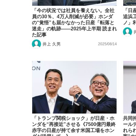
「今の状況では社員を養えない。全社
「日
員の30％、4万人削減が必要」ホンダ
追浜
の“覚悟”も届かなかった日産「転落と
ノ」
迷走」の軌跡――2025年上半期 読まれ
た記事
井上 久男
2025/08/14
「トランプ関税ショック」が日産・ホ
共同
ンダを“再接近”させる《7500億円最終
ール
赤字の日産が持て余す米国工場をホン
れら