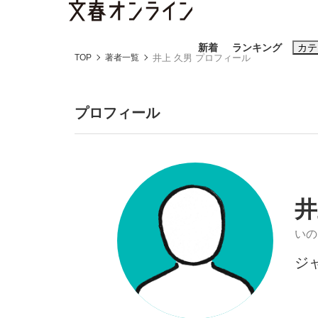
新着
ランキング
カテ
TOP
著者一覧
井上 久男 プロフィール
スクープ
ニュー
プロフィール
おすすめのキ
#藤田晋
#三
#玉木雄一郎
井
いの
ジ
「90%は失敗する。でも…」本田圭佑が初め
終戦から81年