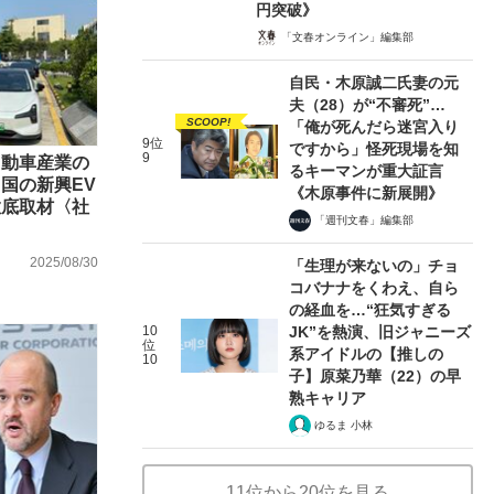
円突破》
「文春オンライン」編集部
自民・木原誠二氏妻の元
夫（28）が“不審死”…
SCOOP!
「俺が死んだら迷宮入り
9位
ですから」怪死現場を知
9
自動車産業の
るキーマンが重大証言
国の新興EV
《木原事件に新展開》
徹底取材〈社
「週刊文春」編集部
2025/08/30
「生理が来ないの」チョ
コバナナをくわえ、自ら
の経血を…“狂気すぎる
10
JK”を熱演、旧ジャニーズ
位
系アイドルの【推しの
10
子】原菜乃華（22）の早
熟キャリア
ゆるま 小林
11位から20位を見る