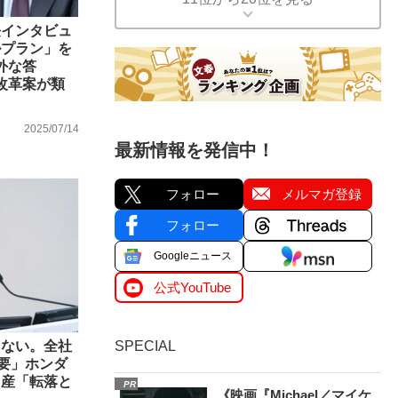
長インタビュ
ルプラン」を
外な答
改革案が類
2025/07/14
最新情報を発信中！
フォロー
メルマガ登録
フォロー
Googleニュース
公式YouTube
えない。全社
SPECIAL
必要」ホンダ
日産「転落と
PR
《映画『Michael／マイケ