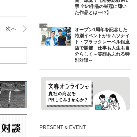
賞」爆誕！【応募総数941
票 全54作品の栄冠に輝い
た作品とはー!?】
PR
次へ
オープン1周年を記念した
特別イベントがサムソナイ
ト・ブラックレーベル銀座
店で開催 仕事も人生も自
分らしく～笑顔あふれる特
別対談～
PRESENT & EVENT