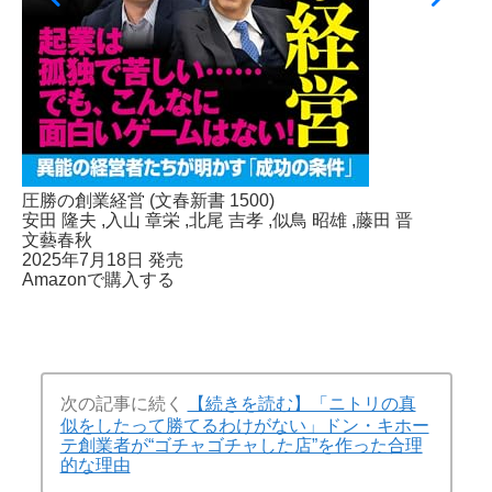
圧勝の創業経営 (文春新書 1500)
安田 隆夫
,入山 章栄
,北尾 吉孝
,似鳥 昭雄
,藤田 晋
文藝春秋
2025年7月18日 発売
Amazonで購入する
次の記事に続く
【続きを読む】「ニトリの真
似をしたって勝てるわけがない」ドン・キホー
テ創業者が“ゴチャゴチャした店”を作った合理
的な理由