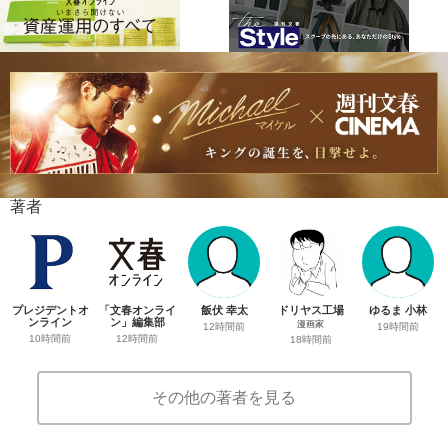
著者
プレジデントオ
「文春オンライ
飯伏 幸太
ドリヤス工場
ゆるま 小林
ンライン
ン」編集部
漫画家
12時間前
19時間前
10時間前
12時間前
18時間前
その他の著者を見る