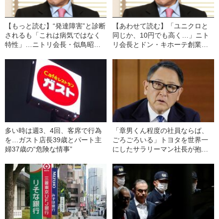
【もっと読む】“発達障害”と診断
【あわせて読む】「ユニクロと
されるも「これは病気ではなく
同じか、10円でも高く…」ニト
特性」…ニトリ会長・似鳥昭雄
リ会長とドン・キホーテ創業者
氏が経営者として成功できたワ
が“賃金アップ”を最優先する理由
ケ
多い時は週3、4回、客席で行為
「章男くん程度の社員ならば、
を…ガスト店長39歳とパート主
ごろごろいる」トヨタを世界一
婦37歳の“危険な情事”
にしたサラリーマン社長が抱い
ていた“創業家への感情”