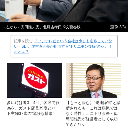
（左から）安田隆夫氏、北尾吉孝氏 ©文藝春秋
(画像 3/6)
記事を読む
「フジテレビという会社は少しも進歩していな
い」SBI北尾吉孝会長が期待する“ホリエモン復帰”のシナリ
オとは？
多い時は週3、4回、客席で行
【もっと読む】“発達障害”と診
為を…ガスト店長39歳とパー
断されるも「これは病気では
ト主婦37歳の“危険な情事”
なく特性」…ニトリ会長・似
鳥昭雄氏が経営者として成功
できたワケ