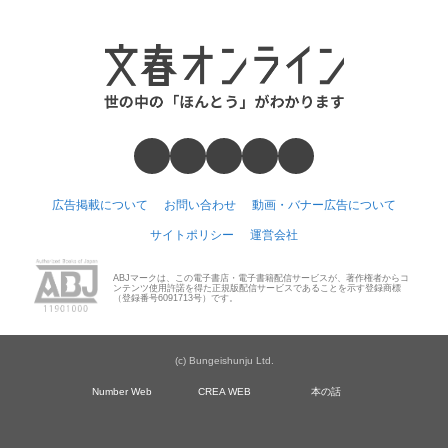
広告掲載について
お問い合わせ
動画・バナー広告について
サイトポリシー
運営会社
ABJマークは、この電子書店・電子書籍配信サービスが、著作権者からコ
ンテンツ使用許諾を得た正規版配信サービスであることを示す登録商標
（登録番号6091713号）です。
(c) Bungeishunju Ltd.
Number Web
CREA WEB
本の話