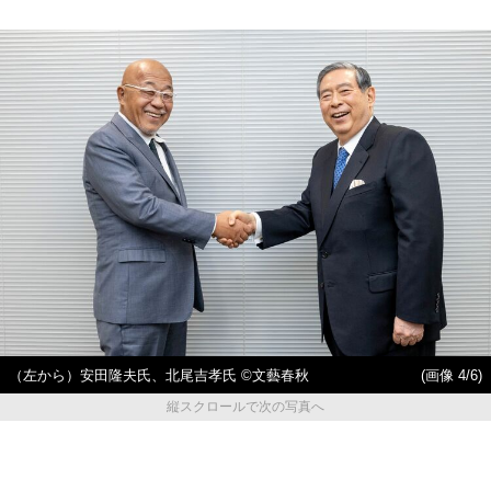
（左から）安田隆夫氏、北尾吉孝氏 ©文藝春秋
(画像 4/6)
縦スクロールで次の写真へ