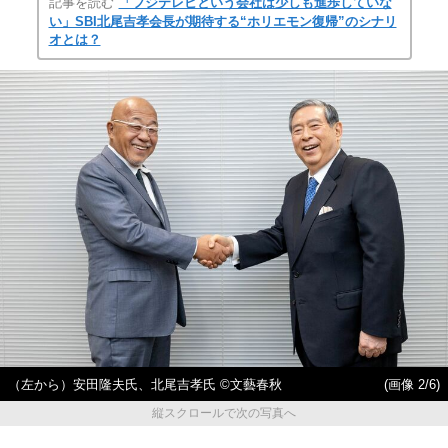
記事を読む
「フジテレビという会社は少しも進歩していな
い」SBI北尾吉孝会長が期待する“ホリエモン復帰”のシナリ
オとは？
（左から）安田隆夫氏、北尾吉孝氏 ©文藝春秋
(画像 2/6)
縦スクロールで次の写真へ