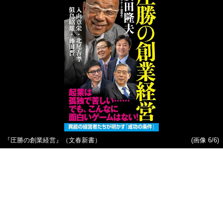
『圧勝の創業経営』（文春新書）
(画像 6/6)