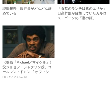
現場報告 銀行員がどんどん辞
「食堂のランチは豚のエサか」
めている
日産幹部が目撃していたカルロ
ス・ゴーンの「裏の顔」
《映画『Michael／マイケル』》
父ジョセフ・ジャクソン役、コ
ールマン・ドミンゴ オフィシャ
ルインタビュー“観客を魅了した
PR（キノフィルムズ）
名優、複雑な父親像への想いを
語る”《日本興収70億円突破》