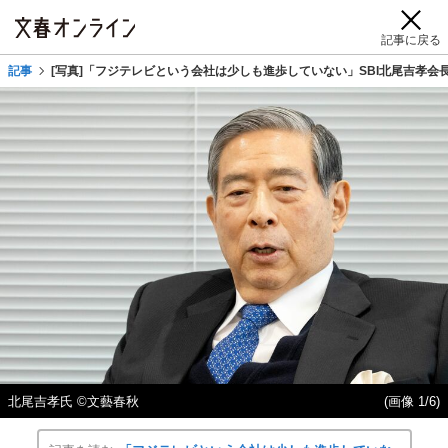
記事に戻る
記事
[写真]「フジテレビという会社は少しも進歩していない」SBI北尾吉孝会
北尾吉孝氏 ©文藝春秋
(画像 1/6)