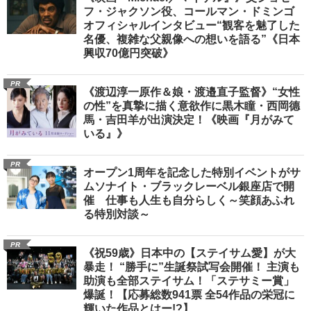
フ・ジャクソン役、コールマン・ドミンゴ
オフィシャルインタビュー“観客を魅了した
名優、複雑な父親像への想いを語る”《日本
興収70億円突破》
PR
《渡辺淳一原作＆娘・渡邉直子監督》“女性
の性”を真摯に描く意欲作に黒木瞳・西岡德
馬・吉田羊が出演決定！《映画『月がみて
いる』》
PR
オープン1周年を記念した特別イベントがサ
ムソナイト・ブラックレーベル銀座店で開
催 仕事も人生も自分らしく～笑顔あふれ
る特別対談～
PR
《祝59歳》日本中の【ステイサム愛】が大
暴走！ “勝手に”生誕祭試写会開催！ 主演も
助演も全部ステイサム！「ステサミー賞」
爆誕！【応募総数941票 全54作品の栄冠に
輝いた作品とはー!?】