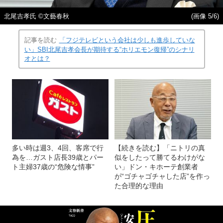
北尾吉孝氏 ©文藝春秋
(画像 5/6)
記事を読む
「フジテレビという会社は少しも進歩していな
い」SBI北尾吉孝会長が期待する“ホリエモン復帰”のシナリ
オとは？
多い時は週3、4回、客席で行
【続きを読む】「ニトリの真
為を…ガスト店長39歳とパー
似をしたって勝てるわけがな
ト主婦37歳の“危険な情事”
い」ドン・キホーテ創業者
が“ゴチャゴチャした店”を作っ
た合理的な理由