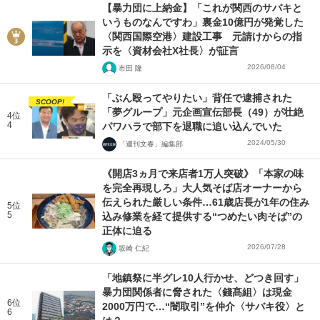
【暴力団に上納金】「これが関西のサバキと
いうものなんですわ」裏金10億円が発覚した
〈関西国際空港〉建設工事 元請けからの指
示を〈資材会社X社長〉が証言
2026/08/04
市田 隆
「ぶん殴ってやりたい」背任で逮捕された
SCOOP!
「夢グループ」元企画宣伝部長（49）が壮絶
4位
4
パワハラで部下を退職に追い込んでいた
2024/05/30
「週刊文春」編集部
《開店3ヵ月で来店者1万人突破》「本家の味
を完全再現しろ」大人気そば店オーナーから
伝えられた厳しい条件…61歳店長が1年の住み
5位
5
込み修業を経て提供する“つめたい肉そば”の
正体に迫る
2026/07/28
坂崎 仁紀
「地鎮祭に半グレ10人行かせ、どつき回す」
暴力団関係者に脅された〈錢髙組〉は現金
6位
2000万円で…“闇取引”を仲介〈サバキ役〉と
6