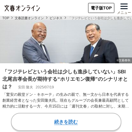
電子版TOP
メニュー
TOP
文春読書オンライン
ビジネス
「フジテレビという会社は少しも進歩してい
「フジテレビという会社は少しも進歩していない」SBI
北尾吉孝会長が期待する“ホリエモン復帰”のシナリオと
は？
安田 隆夫
2025/07/19
「驚安の殿堂ドン・キホーテ」の生みの親で、無一文から日本を代表する
創業経営者となった安田隆夫氏。現在もグループの会長兼最高顧問として
精力的に活動する一方、今月15日には「週刊文春」の取材に対し、末期が
んの闘病中である…
続きを読む