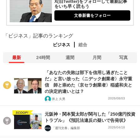
X(旧Twitter)をフォローして最新記事
をいち早く読もう
文春新書をフォロー
「ビジネス」記事のランキング
ビジネス
総合
最新
24時間
週間
月間
写真
「あなたの失敗は部下を信用し過ぎたこと
だ」と言い放った〈ニデック創業者〉永守重
信 師と崇めた〈京セラ創業者〉稲盛和夫と
の決定的違いとは？
2026/08/03
井上 久男
SCOOP!
元阪神・関本賢太郎が関与した「250億円投資
トラブル」《預託法違反の疑いで告発状》
2026/04/18
「週刊文春」編集部