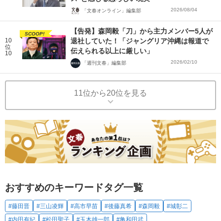
2026/08/04
「文春オンライン」編集部
【告発】森岡毅「刀」から主力メンバー5人が
SCOOP!
10
退社していた！「ジャングリア沖縄は報道で
位
伝えられる以上に厳しい」
10
2026/02/10
「週刊文春」編集部
11位から20位を見る
おすすめのキーワードタグ一覧
#藤田晋
#三山凌輝
#高市早苗
#後藤真希
#森岡毅
#城彰二
#内田有紀
#松田聖子
#玉木雄一郎
#亀和田武