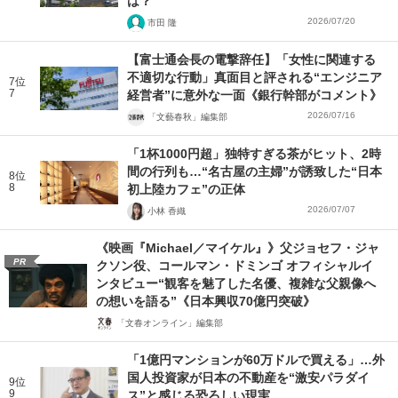
は？
2026/07/20
市田 隆
【富士通会長の電撃辞任】「女性に関連する
不適切な行動」真面目と評される“エンジニア
7位
7
経営者”に意外な一面《銀行幹部がコメント》
2026/07/16
「文藝春秋」編集部
「1杯1000円超」独特すぎる茶がヒット、2時
間の行列も…“名古屋の主婦”が誘致した“日本
8位
8
初上陸カフェ”の正体
2026/07/07
小林 香織
《映画『Michael／マイケル』》父ジョセフ・ジャ
PR
クソン役、コールマン・ドミンゴ オフィシャルイ
ンタビュー“観客を魅了した名優、複雑な父親像へ
の想いを語る”《日本興収70億円突破》
「文春オンライン」編集部
「1億円マンションが60万ドルで買える」…外
国人投資家が日本の不動産を“激安パラダイ
9位
9
ス”と感じる恐ろしい現実