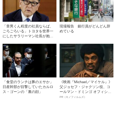
「章男くん程度の社員ならば、
現場報告 銀行員がどんどん辞
ごろごろいる」トヨタを世界一
めている
にしたサラリーマン社長が抱い
ていた“創業家への感情”
「食堂のランチは豚のエサか」
《映画『Michael／マイケル』》
日産幹部が目撃していたカルロ
父ジョセフ・ジャクソン役、コ
ス・ゴーンの「裏の顔」
ールマン・ドミンゴ オフィシャ
ルインタビュー“観客を魅了した
PR（キノフィルムズ）
名優、複雑な父親像への想いを
語る”《日本興収70億円突破》