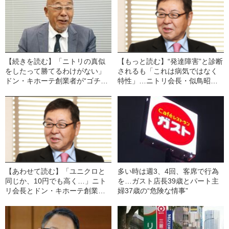
【続きを読む】「ニトリの真似
【もっと読む】“発達障害”と診断
をしたって勝てるわけがない」
されるも「これは病気ではなく
ドン・キホーテ創業者が“ゴチャ
特性」…ニトリ会長・似鳥昭雄
ゴチャした店”を作った合理的な
氏が経営者として成功できたワ
理由
ケ
【あわせて読む】「ユニクロと
多い時は週3、4回、客席で行為
同じか、10円でも高く…」ニト
を…ガスト店長39歳とパート主
リ会長とドン・キホーテ創業者
婦37歳の“危険な情事”
が“賃金アップ”を最優先する理由