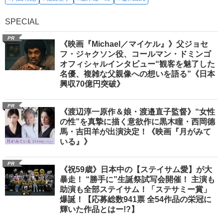
SPECIAL
PR
《映画『Michael／マイケル』》父ジョセ
フ・ジャクソン役、コールマン・ドミンゴ
オフィシャルインタビュー“観客を魅了した
名優、複雑な父親像への想いを語る”《日本
興収70億円突破》
PR
《渡辺淳一原作＆娘・渡邉直子監督》“女性
の性”を真摯に描く意欲作に黒木瞳・西岡德
馬・吉田羊が出演決定！《映画『月がみて
いる』》
PR
《祝59歳》日本中の【ステイサム愛】が大
暴走！ “勝手に”生誕祭試写会開催！ 主演も
助演も全部ステイサム！「ステサミー賞」
爆誕！【応募総数941票 全54作品の栄冠に
輝いた作品とはー!?】