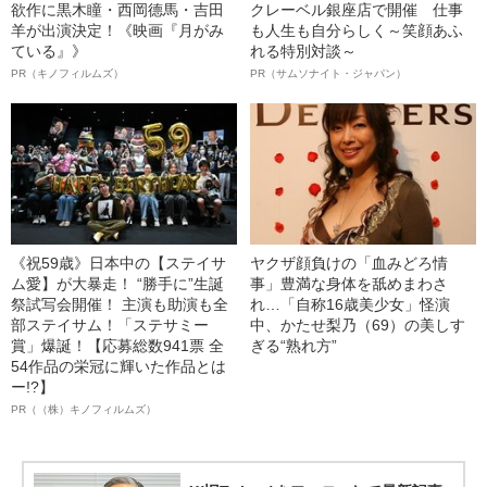
欲作に黒木瞳・西岡德馬・吉田
クレーベル銀座店で開催 仕事
羊が出演決定！《映画『月がみ
も人生も自分らしく～笑顔あふ
ている』》
れる特別対談～
PR（キノフィルムズ）
PR（サムソナイト・ジャパン）
《祝59歳》日本中の【ステイサ
ヤクザ顔負けの「血みどろ情
ム愛】が大暴走！ “勝手に”生誕
事」豊満な身体を舐めまわさ
祭試写会開催！ 主演も助演も全
れ…「自称16歳美少女」怪演
部ステイサム！「ステサミー
中、かたせ梨乃（69）の美しす
賞」爆誕！【応募総数941票 全
ぎる“熟れ方”
54作品の栄冠に輝いた作品とは
ー!?】
PR（（株）キノフィルムズ）