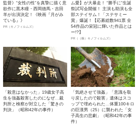
監督》“女性の性”を真摯に描く意
ム愛】が大暴走！ “勝手に”生誕
欲作に黒木瞳・西岡德馬・吉田
祭試写会開催！ 主演も助演も全
羊が出演決定！《映画『月がみ
部ステイサム！「ステサミー
ている』》
賞」爆誕！【応募総数941票 全
54作品の栄冠に輝いた作品とは
PR（キノフィルムズ）
ー!?】
PR（（株）キノフィルムズ）
「殺意はなかった」19歳女子高
「気絶させて強姦」「意識を取
生を強姦殺害したのになぜ…裁
り戻したので殺害」遺体はスコ
判所と検察が対立した「驚きの
ップで埋められた…体重100キロ
判決」（昭和42年の事件）
の巨漢男（25）に襲われた「女
子高生の悲劇」（昭和42年の事
件）