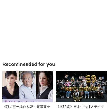
Recommended for you
《渡辺淳一原作＆娘・渡邉直子
《祝59歳》日本中の【ステイサ