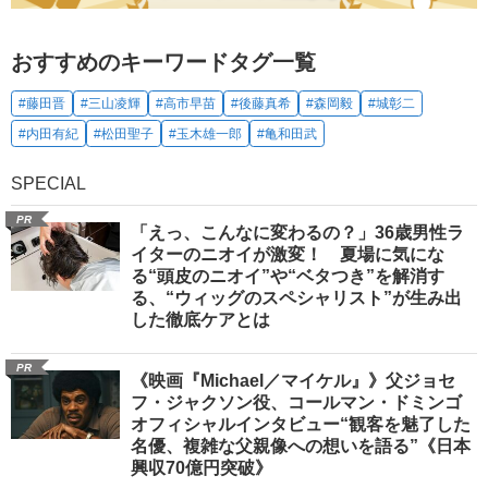
おすすめのキーワードタグ一覧
#藤田晋
#三山凌輝
#高市早苗
#後藤真希
#森岡毅
#城彰二
#内田有紀
#松田聖子
#玉木雄一郎
#亀和田武
SPECIAL
PR
「えっ、こんなに変わるの？」36歳男性ラ
イターのニオイが激変！ 夏場に気にな
る“頭皮のニオイ”や“ベタつき”を解消す
る、“ウィッグのスペシャリスト”が生み出
した徹底ケアとは
PR
《映画『Michael／マイケル』》父ジョセ
フ・ジャクソン役、コールマン・ドミンゴ
オフィシャルインタビュー“観客を魅了した
名優、複雑な父親像への想いを語る”《日本
興収70億円突破》