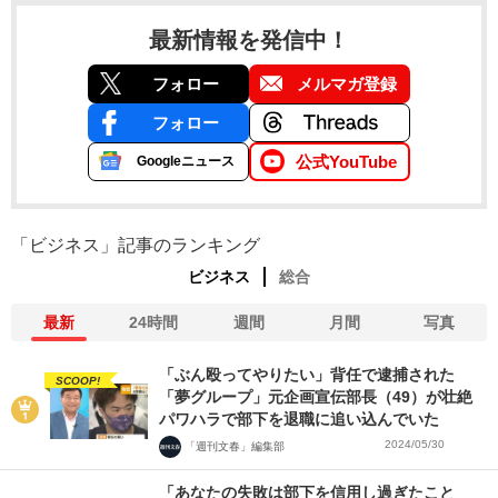
最新情報を発信中！
フォロー
メルマガ登録
フォロー
公式YouTube
Googleニュース
「ビジネス」記事のランキング
ビジネス
総合
最新
24時間
週間
月間
写真
「ぶん殴ってやりたい」背任で逮捕された
SCOOP!
「夢グループ」元企画宣伝部長（49）が壮絶
パワハラで部下を退職に追い込んでいた
2024/05/30
「週刊文春」編集部
「あなたの失敗は部下を信用し過ぎたこと