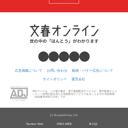
広告掲載について
お問い合わせ
動画・バナー広告について
サイトポリシー
運営会社
ABJマークは、この電子書店・電子書籍配信サービスが、著作権者からコ
ンテンツ使用許諾を得た正規版配信サービスであることを示す登録商標
（登録番号6091713号）です。
(c) Bungeishunju Ltd.
Number Web
CREA WEB
本の話