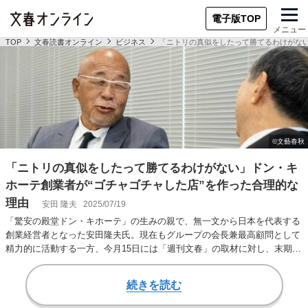
電子版TOP
メニュー
TOP
文春読書オンライン
ビジネス
「ニトリの真似をしたって勝てるわけがない
「ニトリの真似をしたって勝てるわけがない」ドン・キ
ホーテ創業者が“ゴチャゴチャした店”を作った合理的な
理由
安田 隆夫
2025/07/19
「驚安の殿堂ドン・キホーテ」の生みの親で、無一文から日本を代表する
創業経営者となった安田隆夫氏。現在もグループの会長兼最高顧問として
精力的に活動する一方、今月15日には「週刊文春」の取材に対し、末期が
んの闘病中である…
続きを読む