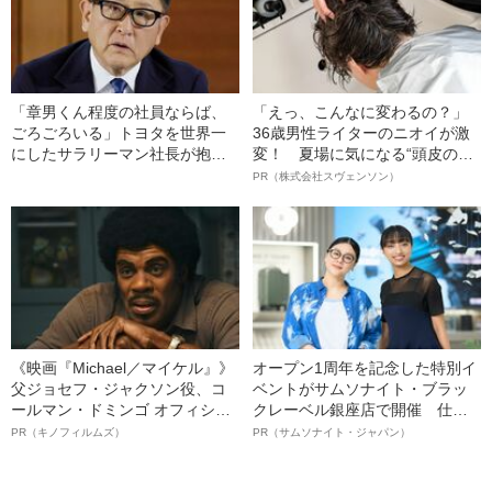
「章男くん程度の社員ならば、
「えっ、こんなに変わるの？」
ごろごろいる」トヨタを世界一
36歳男性ライターのニオイが激
にしたサラリーマン社長が抱い
変！ 夏場に気になる“頭皮のニ
ていた“創業家への感情”
オイ”や“ベタつき”を解消す
PR（株式会社スヴェンソン）
る、“ウィッグのスペシャリス
ト”が生み出した徹底ケアとは
《映画『Michael／マイケル』》
オープン1周年を記念した特別イ
父ジョセフ・ジャクソン役、コ
ベントがサムソナイト・ブラッ
ールマン・ドミンゴ オフィシャ
クレーベル銀座店で開催 仕事
ルインタビュー“観客を魅了した
も人生も自分らしく～笑顔あふ
PR（キノフィルムズ）
PR（サムソナイト・ジャパン）
名優、複雑な父親像への想いを
れる特別対談～
語る”《日本興収70億円突破》