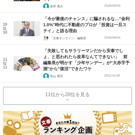
2026/06/04
坂井 風太
「今が最後のチャンス」に騙されるな…“金利
10
1.0%”時代に不動産のプロが「投資は一旦ス
位
テイ」と語る理由
10
2026/08/04
「文春オンライン」編集部
「失敗してもサラリーマンだから安泰でし
ょ、と思われたら改革なんてできない」 前
11
編集長が明かす「少年サンデー」が“大赤字予
位
11
測”から“復活”できたワケ
2021/11/30
加山 竜司
11位から20位を見る