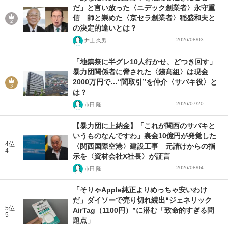
だ」と言い放った〈ニデック創業者〉永守重
信 師と崇めた〈京セラ創業者〉稲盛和夫と
の決定的違いとは？
2026/08/03
井上 久男
「地鎮祭に半グレ10人行かせ、どつき回す」
暴力団関係者に脅された〈錢髙組〉は現金
2000万円で…“闇取引”を仲介〈サバキ役〉と
は？
2026/07/20
市田 隆
【暴力団に上納金】「これが関西のサバキと
いうものなんですわ」裏金10億円が発覚した
4位
〈関西国際空港〉建設工事 元請けからの指
4
示を〈資材会社X社長〉が証言
2026/08/04
市田 隆
「そりゃApple純正よりめっちゃ安いわけ
だ」ダイソーで売り切れ続出“ジェネリック
5位
AirTag（1100円）”に潜む「致命的すぎる問
5
題点」