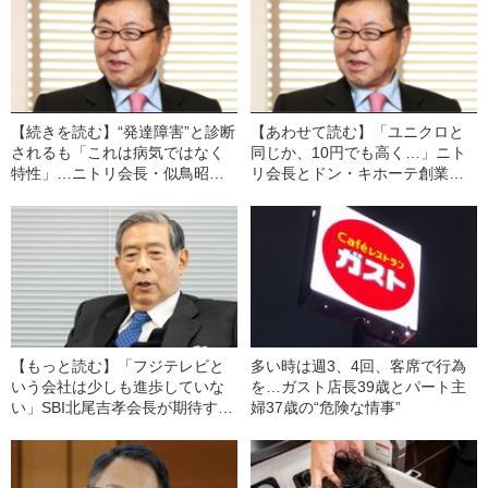
【続きを読む】“発達障害”と診断
【あわせて読む】「ユニクロと
されるも「これは病気ではなく
同じか、10円でも高く…」ニト
特性」…ニトリ会長・似鳥昭雄
リ会長とドン・キホーテ創業者
氏が経営者として成功できたワ
が“賃金アップ”を最優先する理由
ケ
【もっと読む】「フジテレビと
多い時は週3、4回、客席で行為
いう会社は少しも進歩していな
を…ガスト店長39歳とパート主
い」SBI北尾吉孝会長が期待す
婦37歳の“危険な情事”
る“ホリエモン復帰”のシナリオと
は？