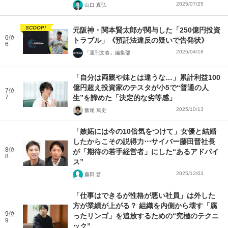
2025/07/25
山口 真弘
SCOOP!
元阪神・関本賢太郎が関与した「250億円投資
6位
トラブル」《預託法違反の疑いで告発状》
6
2026/04/18
「週刊文春」編集部
「自分は両親や妹とは違うな…」累計利益100
億円超え投資家のテスタが小5で“普通の人
7位
7
生”を諦めた「決定的な劣等感」
2025/10/13
飯尾 篤史
「嫉妬には今の10倍気をつけて」女優と結婚
したからこその説得力⋯サイバー藤田晋社長
8位
が「期待の若手経営者」にした“あるアドバイ
8
ス”
2025/12/03
藤田 晋
「仕事はできるが性格が悪い社員」は外した
方が業績が上がる？ 組織を内側から壊す「腐
9位
ったリンゴ」を追放するための“究極のテクニ
9
ック”