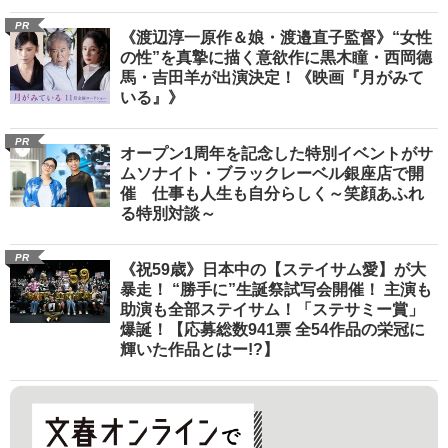
PR
《渡辺淳一原作＆娘・渡邉直子監督》“女性
の性”を真摯に描く意欲作に黒木瞳・西岡德
馬・吉田羊が出演決定！《映画『月がみて
いる』》
PR
オープン1周年を記念した特別イベントがサ
ムソナイト・ブラックレーベル銀座店で開
催 仕事も人生も自分らしく～笑顔あふれ
る特別対談～
PR
《祝59歳》日本中の【ステイサム愛】が大
暴走！ “勝手に”生誕祭試写会開催！ 主演も
助演も全部ステイサム！「ステサミー賞」
爆誕！【応募総数941票 全54作品の栄冠に
輝いた作品とはー!?】