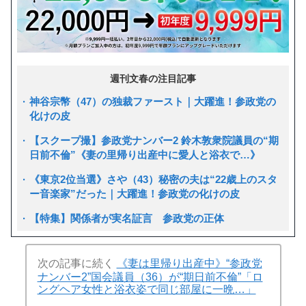
週刊文春の注目記事
神谷宗幣（47）の独裁ファースト｜大躍進！参政党の
化けの皮
【スクープ撮】参政党ナンバー2 鈴木敦衆院議員の“期
日前不倫”《妻の里帰り出産中に愛人と浴衣で…》
《東京2位当選》さや（43）秘密の夫は“22歳上のスタ
ー音楽家”だった｜大躍進！参政党の化けの皮
【特集】関係者が実名証言 参政党の正体
次の記事に続く
《妻は里帰り出産中》“参政党
ナンバー2”国会議員（36）が“期日前不倫”「ロ
ングヘア女性と浴衣姿で同じ部屋に一晩…」