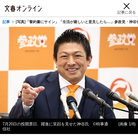
記事に戻る
記事
[写真]「誓約書にサイン」「生活が厳しいと意見したら…」参政党・神谷
7月20日の投開票日、躍進に笑顔を見せた神谷氏 ©時事通
(画像 1/8)
信社