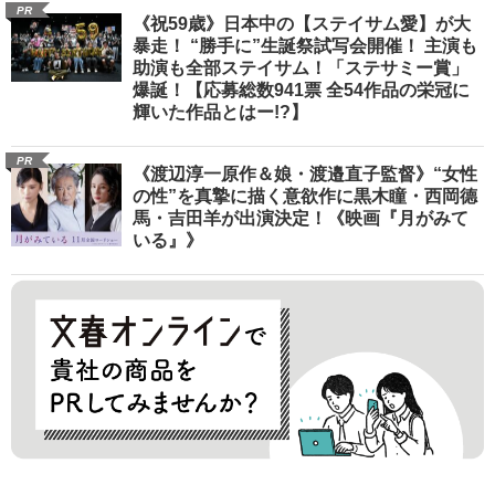
PR
《祝59歳》日本中の【ステイサム愛】が大
暴走！ “勝手に”生誕祭試写会開催！ 主演も
助演も全部ステイサム！「ステサミー賞」
爆誕！【応募総数941票 全54作品の栄冠に
輝いた作品とはー!?】
PR
《渡辺淳一原作＆娘・渡邉直子監督》“女性
の性”を真摯に描く意欲作に黒木瞳・西岡德
馬・吉田羊が出演決定！《映画『月がみて
いる』》