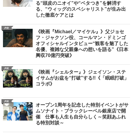
る“頭皮のニオイ”や“ベタつき”を解消す
る、“ウィッグのスペシャリスト”が生み出
した徹底ケアとは
PR
《映画『Michael／マイケル』》父ジョセ
フ・ジャクソン役、コールマン・ドミンゴ
オフィシャルインタビュー“観客を魅了した
名優、複雑な父親像への想いを語る”《日本
興収70億円突破》
PR
《映画『シェルター』》ジェイソン・ステ
イサムがお盆を“打破”する!!《「眠眠打破」
コラボ》
PR
オープン1周年を記念した特別イベントがサ
ムソナイト・ブラックレーベル銀座店で開
催 仕事も人生も自分らしく～笑顔あふれ
る特別対談～