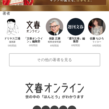
著者
ドリヤス工場
「文春オンライ
保阪 正康
「週刊文春」編
佐藤 ちひろ
ン」編集部
集部
漫画家
昭和史研究家
ライター
6時間前
6時間前
5時間前
6時間前
6時間前
その他の著者を見る