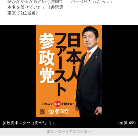
惑がかかるかもという理由で
パー会社だったら…」
本名を伏せていた」《参院選
東京で2位当選》
参政党ポスター（党HPより）
(画像 4/8)
縦スクロールで次の写真へ