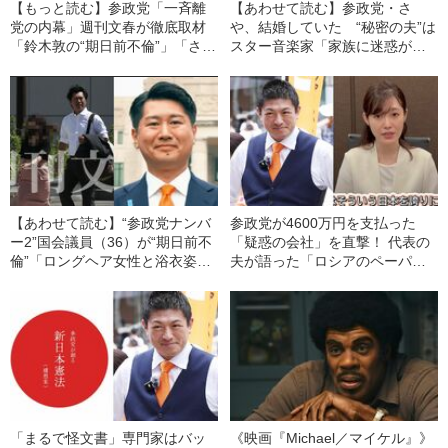
【もっと読む】参政党「一斉離
【あわせて読む】参政党・さ
党の内幕」週刊文春が徹底取材
や、結婚していた “秘密の夫”は
「鈴木敦の“期日前不倫”」「さ
スター音楽家「家族に迷惑がか
や“秘密の夫”の正体」参政党記事
かるかもという理由で本名を伏
まとめ
せていた」《参院選東京で2位当
選》
【あわせて読む】“参政党ナンバ
参政党が4600万円を支払った
ー2”国会議員（36）が“期日前不
「疑惑の会社」を直撃！ 代表の
倫”「ロングヘア女性と浴衣姿で
夫が語った「ロシアのペーパー
部屋に…」《妻は里帰り出産
会社だったら…」
中》
「まるで怪文書」専門家はバッ
《映画『Michael／マイケル』》