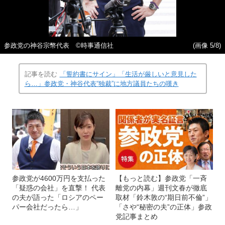
参政党の神谷宗幣代表 ©時事通信社
(画像 5/8)
記事を読む
「誓約書にサイン」「生活が厳しいと意見した
ら…」参政党・神谷代表“独裁”に地方議員たちの嘆き
参政党が4600万円を支払った
【もっと読む】参政党「一斉
「疑惑の会社」を直撃！ 代表
離党の内幕」週刊文春が徹底
の夫が語った「ロシアのペー
取材「鈴木敦の“期日前不倫”」
パー会社だったら…」
「さや“秘密の夫”の正体」参政
党記事まとめ