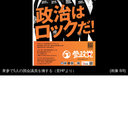
衆参で5人の国会議員を擁する（党HPより）
(画像 8/8)