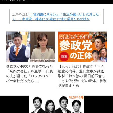
記事を読む
「誓約書にサイン」「生活が厳しいと意見した
ら…」参政党・神谷代表“独裁”に地方議員たちの嘆き
参政党が4600万円を支払った
【もっと読む】参政党「一斉
「疑惑の会社」を直撃！ 代表
離党の内幕」週刊文春が徹底
の夫が語った「ロシアのペー
取材「鈴木敦の“期日前不倫”」
パー会社だったら…」
「さや“秘密の夫”の正体」参政
党記事まとめ