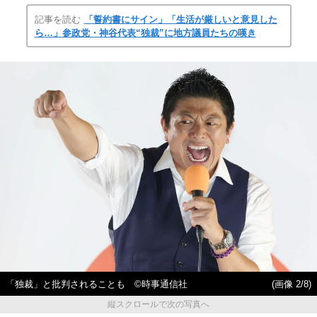
記事を読む
「誓約書にサイン」「生活が厳しいと意見した
ら…」参政党・神谷代表“独裁”に地方議員たちの嘆き
「独裁」と批判されることも ©時事通信社
(画像 2/8)
縦スクロールで次の写真へ