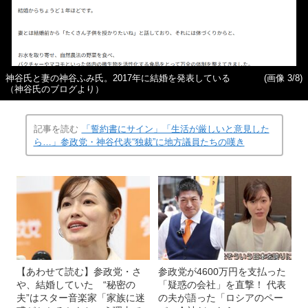
神谷氏と妻の神谷ふみ氏。2017年に結婚を発表している
(画像 3/8)
（神谷氏のブログより）
記事を読む
「誓約書にサイン」「生活が厳しいと意見した
ら…」参政党・神谷代表“独裁”に地方議員たちの嘆き
【あわせて読む】参政党・さ
参政党が4600万円を支払った
や、結婚していた “秘密の
「疑惑の会社」を直撃！ 代表
夫”はスター音楽家「家族に迷
の夫が語った「ロシアのペー