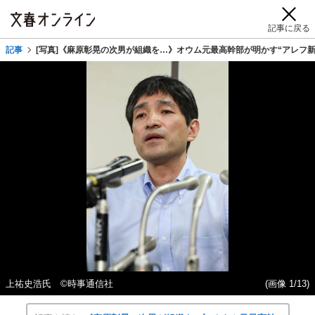
記事に戻る
記事
[写真]《麻原彰晃の次男が組織を…》オウム元最高幹部が明かす“アレフ新
上祐史浩氏 ©時事通信社
(画像 1/13)