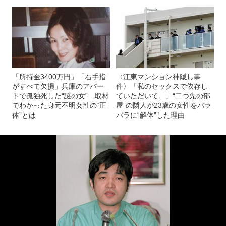
「所持金3400万円」「右手指
〈江東マンション神隠し事
がすべて欠損」兵庫のアパー
件〉「私のセックスで依存し
トで孤独死した“謎の女”…取材
ていただいて…」“二つ先の部
でわかった身元不明女性の“正
屋”の隣人が23歳の女性をバラ
体”とは
バラに“解体”した理由