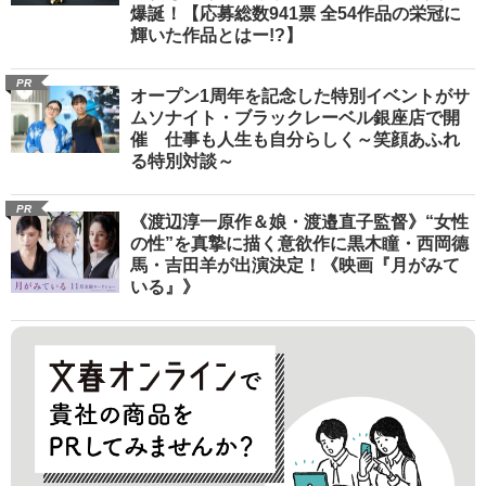
爆誕！【応募総数941票 全54作品の栄冠に
輝いた作品とはー!?】
PR
オープン1周年を記念した特別イベントがサ
ムソナイト・ブラックレーベル銀座店で開
催 仕事も人生も自分らしく～笑顔あふれ
る特別対談～
PR
《渡辺淳一原作＆娘・渡邉直子監督》“女性
の性”を真摯に描く意欲作に黒木瞳・西岡德
馬・吉田羊が出演決定！《映画『月がみて
いる』》