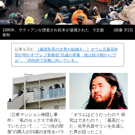
1995年、サティアンが捜索され松本が逮捕された ©文藝
(画像 3/13)
春秋
記事を読む
《麻原彰晃の次男が組織を…》オウム元最高幹
部が明かす“アレフ新教祖”31歳の実像「彼は幼少期から“グ
ル”」「内向的で宗教に向いている」
〈江東マンション神隠し事
「オウムはどうだったの？ 研
件〉「私のセックスで依存し
究はできたの？」「最高だっ
ていただいて…」“二つ先の部
た」化学兵器サリンを生成し
屋”の隣人が23歳の女性をバラ
た男が語ったこと