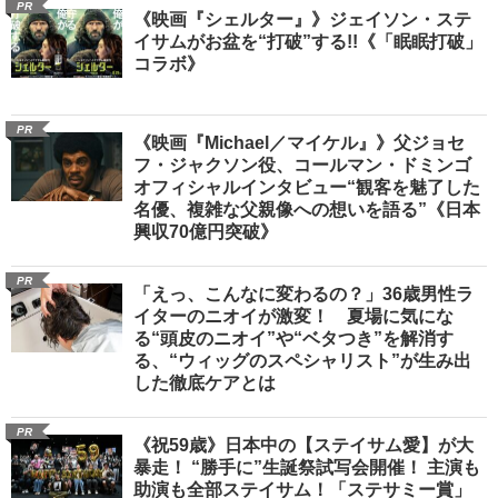
PR
《映画『シェルター』》ジェイソン・ステ
イサムがお盆を“打破”する!!《「眠眠打破」
コラボ》
PR
《映画『Michael／マイケル』》父ジョセ
フ・ジャクソン役、コールマン・ドミンゴ
オフィシャルインタビュー“観客を魅了した
名優、複雑な父親像への想いを語る”《日本
興収70億円突破》
PR
「えっ、こんなに変わるの？」36歳男性ラ
イターのニオイが激変！ 夏場に気にな
る“頭皮のニオイ”や“ベタつき”を解消す
る、“ウィッグのスペシャリスト”が生み出
した徹底ケアとは
PR
《祝59歳》日本中の【ステイサム愛】が大
暴走！ “勝手に”生誕祭試写会開催！ 主演も
助演も全部ステイサム！「ステサミー賞」