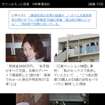
サリンが入った容器 ©時事通信社
(画像 7/13)
記事を読む
《麻原彰晃の次男が組織を…》オウム元最高幹
部が明かす“アレフ新教祖”31歳の実像「彼は幼少期から“グ
ル”」「内向的で宗教に向いている」
「所持金3400万円」「右手指
〈江東マンション神隠し事
がすべて欠損」兵庫のアパー
件〉「私のセックスで依存し
トで孤独死した“謎の女”…取材
ていただいて…」“二つ先の部
でわかった身元不明女性の“正
屋”の隣人が23歳の女性をバラ
体”とは
バラに“解体”した理由