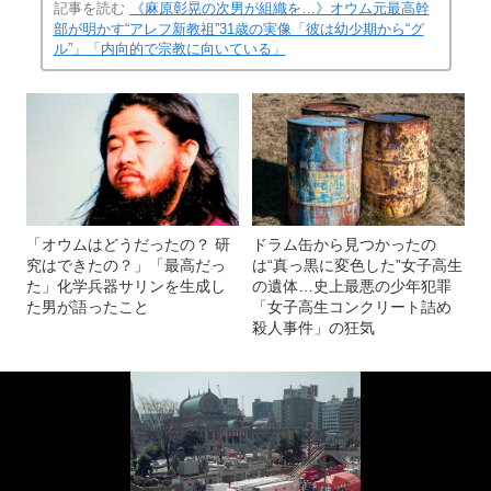
記事を読む
《麻原彰晃の次男が組織を…》オウム元最高幹
部が明かす“アレフ新教祖”31歳の実像「彼は幼少期から“グ
ル”」「内向的で宗教に向いている」
「オウムはどうだったの？ 研
ドラム缶から見つかったの
究はできたの？」「最高だっ
は“真っ黒に変色した”女子高生
た」化学兵器サリンを生成し
の遺体…史上最悪の少年犯罪
た男が語ったこと
「女子高生コンクリート詰め
殺人事件」の狂気