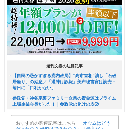
週刊文春の注目記事
【自民の愚かすぎる党内政局】“高市首相”潰し「石破
居座り」の姑息／「退陣は誤報」美声秘書官は読売・
毎日に「口利かない」
参政党・神谷宗幣ファミリー企業の資金源はプライム
上場企業会長だった！｜参政党の化けの皮②
おすすめの関連記事はこちら
「オウムはどう
だったの？ 研究はできたの？」「最高だっ