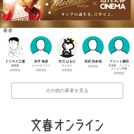
著者
ドリヤス工場
井手 裕彦
市川 はるひ
宮武 和多哉
フリート横田
漫画家
ジャーナリスト
ライター
文筆家・ノンフィ
4時間前
クション作家
3時間前
3時間前
4時間前
4時間前
その他の著者を見る