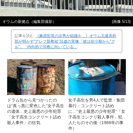
オウムの新拠点（編集部撮影）
(画像 5/13)
記事を読む
《麻原彰晃の次男が組織を…》オウム元最高幹
部が明かす“アレフ新教祖”31歳の実像「彼は幼少期から“グ
ル”」「内向的で宗教に向いている」
ドラム缶から見つかったの
女子高生を男4人で監禁・集団
は“真っ黒に変色した”女子高生
暴行・コンクリート詰め
の遺体…史上最悪の少年犯罪
に…“史上最悪の少年犯罪”「女
「女子高生コンクリート詰め
子高生コンクリ殺人事件」犯
殺人事件」の狂気
人たちのその後（1988年の事
件）