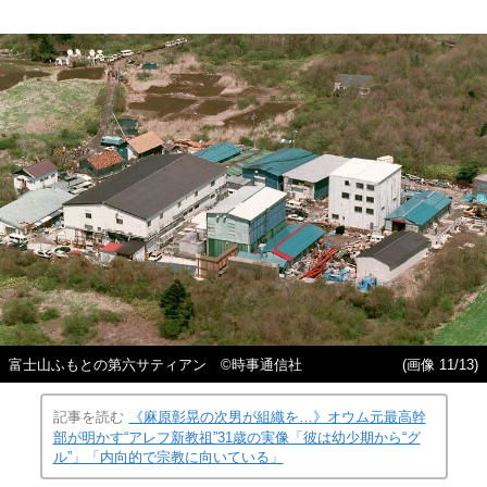
富士山ふもとの第六サティアン ©時事通信社
(画像 11/13)
記事を読む
《麻原彰晃の次男が組織を…》オウム元最高幹
部が明かす“アレフ新教祖”31歳の実像「彼は幼少期から“グ
ル”」「内向的で宗教に向いている」