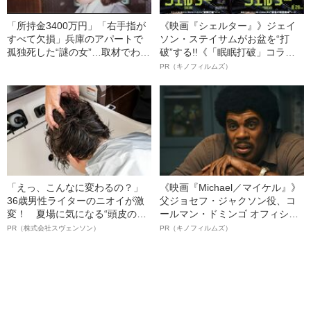
「所持金3400万円」「右手指が
《映画『シェルター』》ジェイ
すべて欠損」兵庫のアパートで
ソン・ステイサムがお盆を“打
孤独死した“謎の女”…取材でわか
破”する!!《「眠眠打破」コラ
った身元不明女性の“正体”とは
ボ》
PR（キノフィルムズ）
「えっ、こんなに変わるの？」
《映画『Michael／マイケル』》
36歳男性ライターのニオイが激
父ジョセフ・ジャクソン役、コ
変！ 夏場に気になる“頭皮のニ
ールマン・ドミンゴ オフィシャ
オイ”や“ベタつき”を解消す
ルインタビュー“観客を魅了した
PR（株式会社スヴェンソン）
PR（キノフィルムズ）
る、“ウィッグのスペシャリス
名優、複雑な父親像への想いを
ト”が生み出した徹底ケアとは
語る”《日本興収70億円突破》