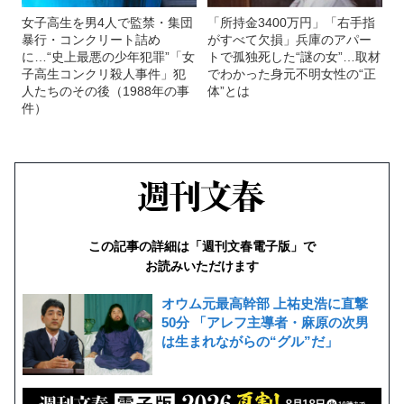
女子高生を男4人で監禁・集団
「所持金3400万円」「右手指
暴行・コンクリート詰め
がすべて欠損」兵庫のアパー
に…“史上最悪の少年犯罪”「女
トで孤独死した“謎の女”…取材
子高生コンクリ殺人事件」犯
でわかった身元不明女性の“正
人たちのその後（1988年の事
体”とは
件）
この記事の詳細は「週刊文春電子版」で
お読みいただけます
オウム元最高幹部 上祐史浩に直撃
50分 「アレフ主導者・麻原の次男
は生まれながらの“グル”だ」