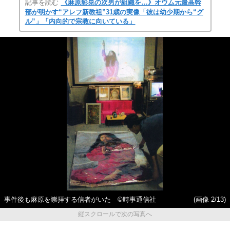
記事を読む
《麻原彰晃の次男が組織を…》オウム元最高幹
部が明かす“アレフ新教祖”31歳の実像「彼は幼少期から“グ
ル”」「内向的で宗教に向いている」
事件後も麻原を崇拝する信者がいた ©時事通信社
(画像 2/13)
縦スクロールで次の写真へ