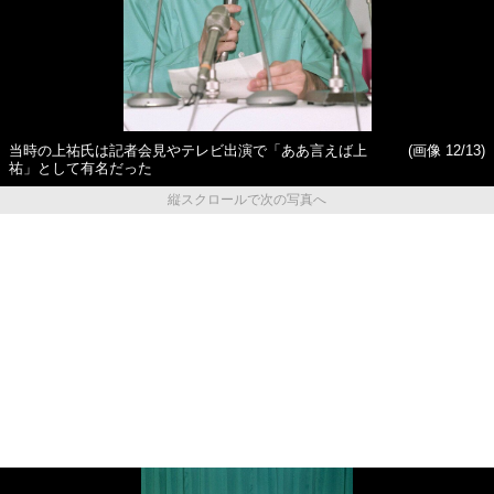
当時の上祐氏は記者会見やテレビ出演で「ああ言えば上
(画像 12/13)
祐」として有名だった
縦スクロールで次の写真へ