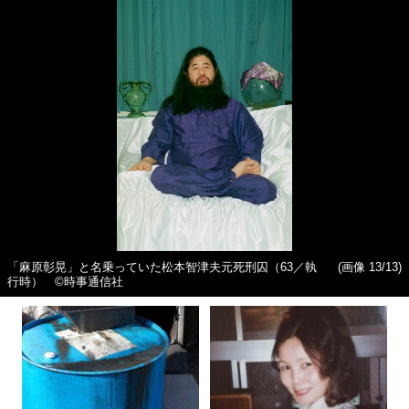
「麻原彰晃」と名乗っていた松本智津夫元死刑囚（63／執
(画像 13/13)
行時） ©時事通信社