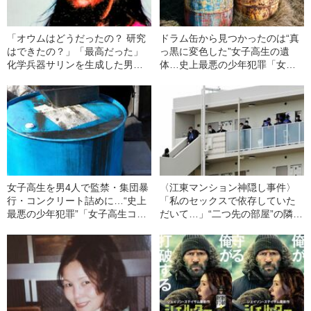
「オウムはどうだったの？ 研究
ドラム缶から見つかったのは“真
はできたの？」「最高だった」
っ黒に変色した”女子高生の遺
化学兵器サリンを生成した男が
体…史上最悪の少年犯罪「女子
語ったこと
高生コンクリート詰め殺人事
件」の狂気
女子高生を男4人で監禁・集団暴
〈江東マンション神隠し事件〉
行・コンクリート詰めに…“史上
「私のセックスで依存していた
最悪の少年犯罪”「女子高生コン
だいて…」“二つ先の部屋”の隣人
クリ殺人事件」犯人たちのその
が23歳の女性をバラバラに“解
後（1988年の事件）
体”した理由