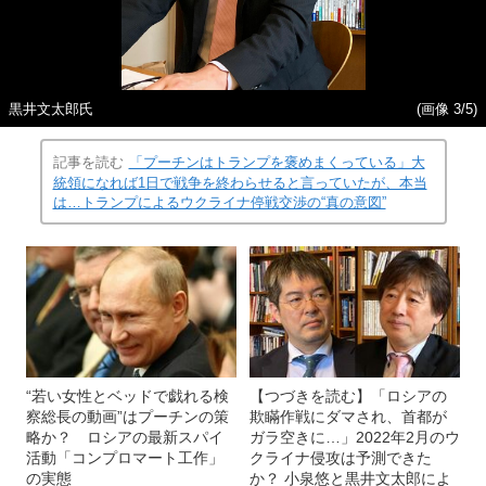
黒井文太郎氏
(画像 3/5)
記事を読む
「プーチンはトランプを褒めまくっている」大
統領になれば1日で戦争を終わらせると言っていたが、本当
は…トランプによるウクライナ停戦交渉の“真の意図”
“若い女性とベッドで戯れる検
【つづきを読む】「ロシアの
察総長の動画”はプーチンの策
欺瞞作戦にダマされ、首都が
略か？ ロシアの最新スパイ
ガラ空きに…」2022年2月のウ
活動「コンプロマート工作」
クライナ侵攻は予測できた
の実態
か？ 小泉悠と黒井文太郎によ