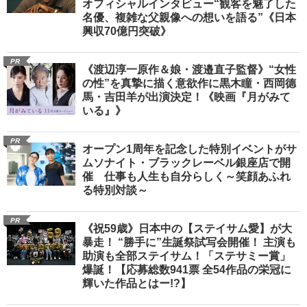
オフィシャルインタビュー“観客を魅了した
名優、複雑な父親像への想いを語る”《日本
興収70億円突破》
PR
《渡辺淳一原作＆娘・渡邉直子監督》“女性
の性”を真摯に描く意欲作に黒木瞳・西岡德
馬・吉田羊が出演決定！《映画『月がみて
いる』》
PR
オープン1周年を記念した特別イベントがサ
ムソナイト・ブラックレーベル銀座店で開
催 仕事も人生も自分らしく～笑顔あふれ
る特別対談～
PR
《祝59歳》日本中の【ステイサム愛】が大
暴走！ “勝手に”生誕祭試写会開催！ 主演も
助演も全部ステイサム！「ステサミー賞」
爆誕！【応募総数941票 全54作品の栄冠に
輝いた作品とはー!?】