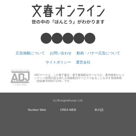
広告掲載について
お問い合わせ
動画・バナー広告について
サイトポリシー
運営会社
ABJマークは、この電子書店・電子書籍配信サービスが、著作権者からコ
ンテンツ使用許諾を得た正規版配信サービスであることを示す登録商標
（登録番号6091713号）です。
(c) Bungeishunju Ltd.
Number Web
CREA WEB
本の話