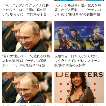
「もしロシアがウクライナに勝
《メルケル政界引退》愛犬を同
ったら？」ロシア軍の“真の狙
席、わざと遅刻… プーチンの
い”が明らかに…専門家が予言す
いじめに“東独育ち”の女性宰相が
る“3年後のシナリオ”とは
放った“痛烈な”一言
“若い女性とベッドで戯れる検察
現場報告 日本人が知らない、
総長の動画”はプーチンの策略
ウクライナでのゼレンスキー大
か？ ロシアの最新スパイ活動
統領の“本当の支持率”
「コンプロマート工作」の実態