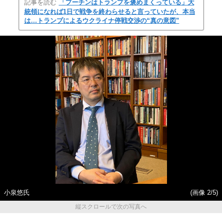
記事を読む
「プーチンはトランプを褒めまくっている」大
統領になれば1日で戦争を終わらせると言っていたが、本当
は…トランプによるウクライナ停戦交渉の“真の意図”
小泉悠氏
(画像 2/5)
縦スクロールで次の写真へ