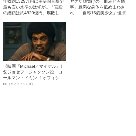
年収約1329万円は主要国首脳で
ヤクザ顔負けの「血みどろ情
最も安い水準のはずが…「宮殿
事」豊満な身体を舐めまわさ
の総額は約4920億円」腐敗しき
れ…「自称16歳美少女」怪演
ったプーチンの“懐事情”
中、かたせ梨乃（69）の美しす
ぎる“熟れ方”
《映画『Michael／マイケル』》
父ジョセフ・ジャクソン役、コ
ールマン・ドミンゴ オフィシャ
ルインタビュー“観客を魅了した
PR（キノフィルムズ）
名優、複雑な父親像への想いを
語る”《日本興収70億円突破》