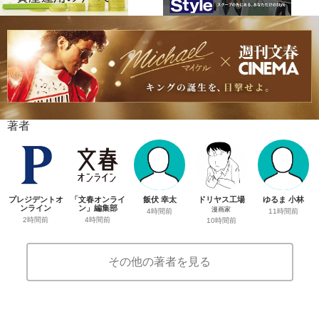
著者
プレジデントオ
「文春オンライ
飯伏 幸太
ドリヤス工場
ゆるま 小林
ンライン
ン」編集部
漫画家
4時間前
11時間前
2時間前
4時間前
10時間前
その他の著者を見る