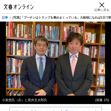
記事に戻る
記事
[写真]「プーチンはトランプを褒めまくっている」大統領になれば1日で
小泉悠氏（左）と黒井文太郎氏
(画像 1/5)