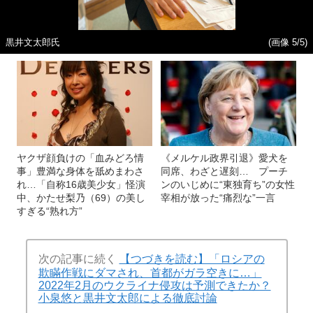
黒井文太郎氏
(画像 5/5)
ヤクザ顔負けの「血みどろ情
《メルケル政界引退》愛犬を
事」豊満な身体を舐めまわさ
同席、わざと遅刻… プーチ
れ…「自称16歳美少女」怪演
ンのいじめに“東独育ち”の女性
中、かたせ梨乃（69）の美し
宰相が放った“痛烈な”一言
すぎる“熟れ方”
次の記事に続く
【つづきを読む】「ロシアの
欺瞞作戦にダマされ、首都がガラ空きに…」
2022年2月のウクライナ侵攻は予測できたか？
小泉悠と黒井文太郎による徹底討論