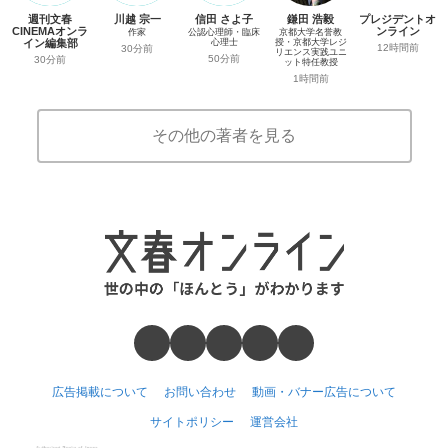
週刊文春
川越 宗一
信田 さよ子
鎌田 浩毅
プレジデントオ
CINEMAオンラ
ンライン
作家
公認心理師・臨床
京都大学名誉教
イン編集部
心理士
授・京都大学レジ
12時間前
30分前
リエンス実践ユニ
50分前
30分前
ット特任教授
1時間前
その他の著者を見る
広告掲載について
お問い合わせ
動画・バナー広告について
サイトポリシー
運営会社