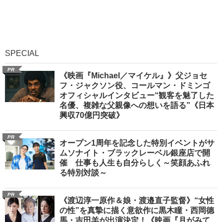
SPECIAL
PR
《映画『Michael／マイケル』》父ジョセ
フ・ジャクソン役、コールマン・ドミンゴ
オフィシャルインタビュー“観客を魅了した
名優、複雑な父親像への想いを語る”《日本
興収70億円突破》
PR
オープン1周年を記念した特別イベントがサ
ムソナイト・ブラックレーベル銀座店で開
催 仕事も人生も自分らしく～笑顔あふれ
る特別対談～
PR
《渡辺淳一原作＆娘・渡邉直子監督》“女性
の性”を真摯に描く意欲作に黒木瞳・西岡德
馬・吉田羊が出演決定！《映画『月がみて