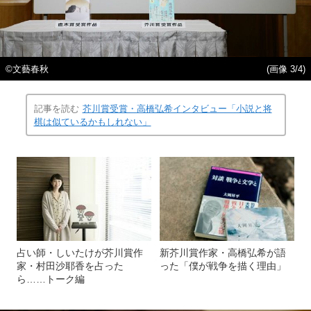
©文藝春秋
(画像 3/4)
記事を読む
芥川賞受賞・高橋弘希インタビュー「小説と将
棋は似ているかもしれない」
占い師・しいたけが芥川賞作
新芥川賞作家・高橋弘希が語
家・村田沙耶香を占った
った「僕が戦争を描く理由」
ら……トーク編