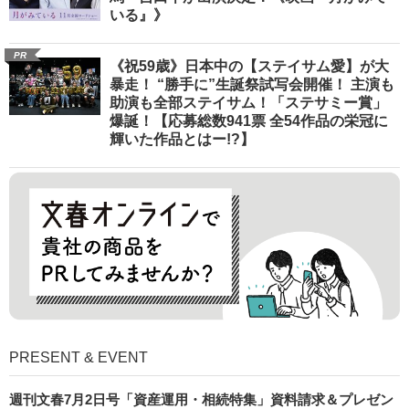
いる』》
PR
《祝59歳》日本中の【ステイサム愛】が大
暴走！ “勝手に”生誕祭試写会開催！ 主演も
助演も全部ステイサム！「ステサミー賞」
爆誕！【応募総数941票 全54作品の栄冠に
輝いた作品とはー!?】
PRESENT & EVENT
週刊文春7月2日号「資産運用・相続特集」資料請求＆プレゼン