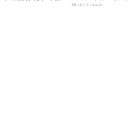
ビアも話題の“可愛すぎる”大食い
ルインタビュー“観客を魅了した
PR（キノフィルムズ）
女子（24）が語る、驚愕の食生
名優、複雑な父親像への想いを
活
語る”《日本興収70億円突破》