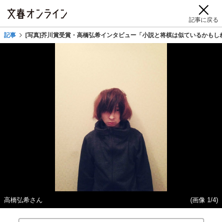
記事に戻る
記事
[写真]芥川賞受賞・高橋弘希インタビュー「小説と将棋は似ているかもし
高橋弘希さん
(画像 1/4)