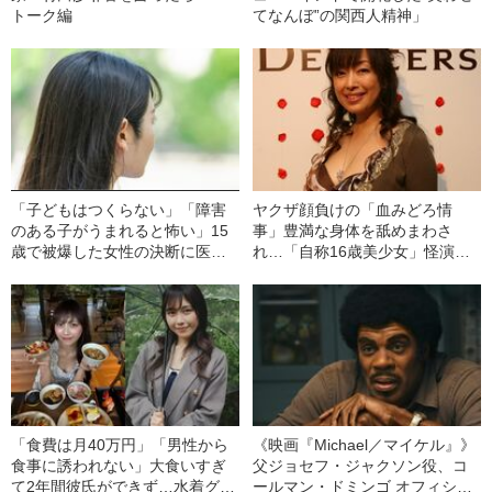
トーク編
てなんぼ”の関西人精神」
「子どもはつくらない」「障害
ヤクザ顔負けの「血みどろ情
のある子がうまれると怖い」15
事」豊満な身体を舐めまわさ
歳で被爆した女性の決断に医者
れ…「自称16歳美少女」怪演
が激怒…彼女の人生を変えた“医
中、かたせ梨乃（69）の美しす
者からの衝撃的な一言”
ぎる“熟れ方”
「食費は月40万円」「男性から
《映画『Michael／マイケル』》
食事に誘われない」大食いすぎ
父ジョセフ・ジャクソン役、コ
て2年間彼氏ができず…水着グラ
ールマン・ドミンゴ オフィシャ