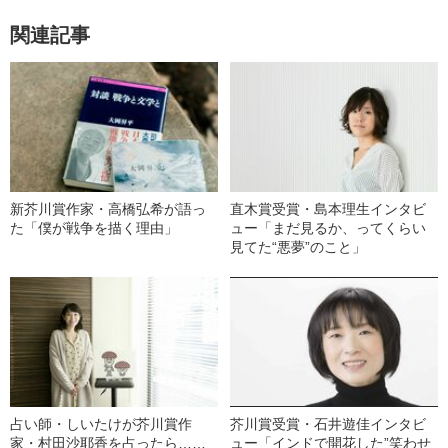
関連記事
新芥川賞作家・高橋弘希が語っ
直木賞受賞・島本理生インタビ
た「僕が戦争を描く理由」
ュー「まだ見るか、ってくらい
見てた“悪夢”のこと」
占い師・しいたけが芥川賞作
芥川賞受賞・石井遊佳インタビ
家・村田沙耶香を占ったら……
ュー「インドで開花した”笑わせ