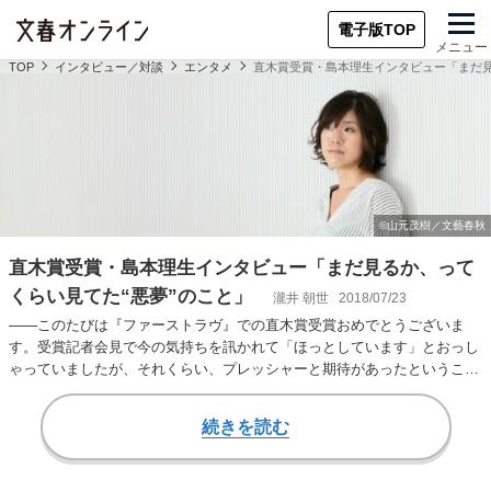
電子版TOP
メニュー
TOP
インタビュー／対談
エンタメ
直木賞受賞・島本理生インタビュー「まだ見
直木賞受賞・島本理生インタビュー「まだ見るか、って
くらい見てた“悪夢”のこと」
瀧井 朝世
2018/07/23
――このたびは『ファーストラヴ』での直木賞受賞おめでとうございま
す。受賞記者会見で今の気持ちを訊かれて「ほっとしています」とおっし
ゃっていましたが、それくらい、プレッシャーと期待があったということ
なのかな、と。島本 …
続きを読む