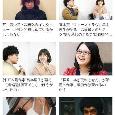
芥川賞受賞・高橋弘希インタビ
直木賞『ファーストラヴ』島本
ュー「小説と将棋は似ているか
理生が語る「恋愛最大のリス
もしれない」
ク“変な感じのする男”に特徴的な
こと」
新“直木賞作家”島本理生が語る
『拝啓、本が売れません』が話
「別れ話は密室でしないほうが
題の作家、最新作は売れるの
いい理由」
か？