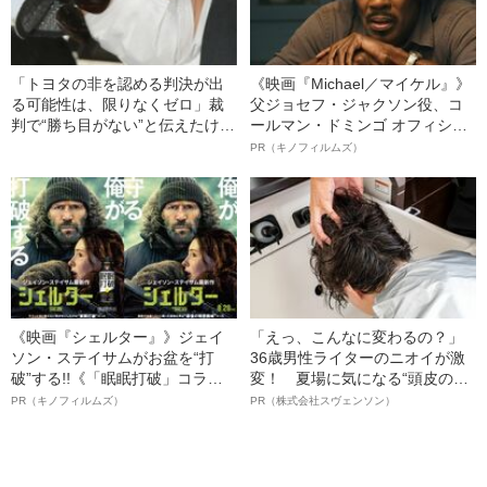
「トヨタの非を認める判決が出
《映画『Michael／マイケル』》
る可能性は、限りなくゼロ」裁
父ジョセフ・ジャクソン役、コ
判で“勝ち目がない”と伝えたけれ
ールマン・ドミンゴ オフィシャ
ど…《池袋暴走事故》父・飯塚
ルインタビュー“観客を魅了した
PR（キノフィルムズ）
幸三を説得できなかった「長男
名優、複雑な父親像への想いを
の葛藤」
語る”《日本興収70億円突破》
《映画『シェルター』》ジェイ
「えっ、こんなに変わるの？」
ソン・ステイサムがお盆を“打
36歳男性ライターのニオイが激
破”する!!《「眠眠打破」コラ
変！ 夏場に気になる“頭皮のニ
ボ》
オイ”や“ベタつき”を解消す
PR（キノフィルムズ）
PR（株式会社スヴェンソン）
る、“ウィッグのスペシャリス
ト”が生み出した徹底ケアとは