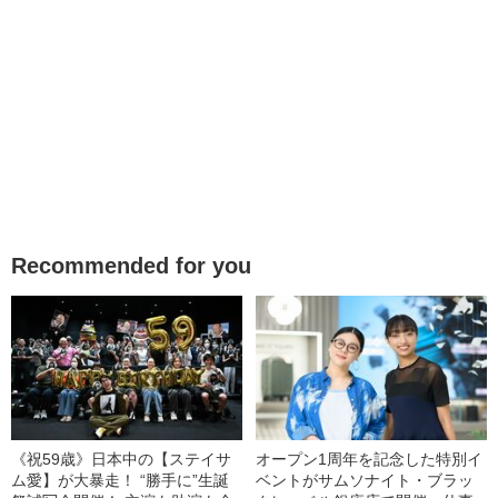
Recommended for you
《祝59歳》日本中の【ステイサ
オープン1周年を記念した特別イ
ム愛】が大暴走！ “勝手に”生誕
ベントがサムソナイト・ブラッ