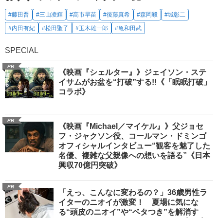
#藤田晋
#三山凌輝
#高市早苗
#後藤真希
#森岡毅
#城彰二
#内田有紀
#松田聖子
#玉木雄一郎
#亀和田武
SPECIAL
PR
《映画『シェルター』》ジェイソン・ステ
イサムがお盆を“打破”する!!《「眠眠打破」
コラボ》
PR
《映画『Michael／マイケル』》父ジョセ
フ・ジャクソン役、コールマン・ドミンゴ
オフィシャルインタビュー“観客を魅了した
名優、複雑な父親像への想いを語る”《日本
興収70億円突破》
PR
「えっ、こんなに変わるの？」36歳男性ラ
イターのニオイが激変！ 夏場に気にな
る“頭皮のニオイ”や“ベタつき”を解消す