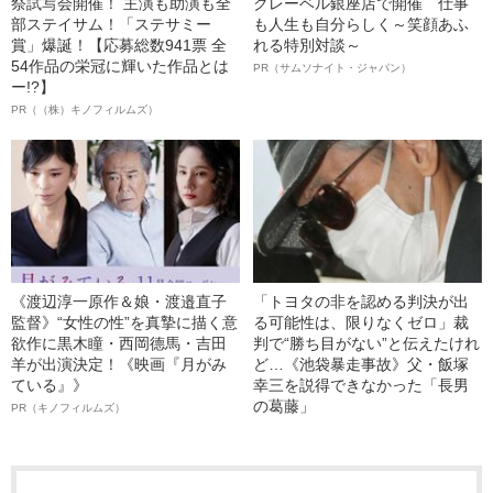
祭試写会開催！ 主演も助演も全
クレーベル銀座店で開催 仕事
部ステイサム！「ステサミー
も人生も自分らしく～笑顔あふ
賞」爆誕！【応募総数941票 全
れる特別対談～
54作品の栄冠に輝いた作品とは
PR（サムソナイト・ジャパン）
ー!?】
PR（（株）キノフィルムズ）
《渡辺淳一原作＆娘・渡邉直子
「トヨタの非を認める判決が出
監督》“女性の性”を真摯に描く意
る可能性は、限りなくゼロ」裁
欲作に黒木瞳・西岡德馬・吉田
判で“勝ち目がない”と伝えたけれ
羊が出演決定！《映画『月がみ
ど…《池袋暴走事故》父・飯塚
ている』》
幸三を説得できなかった「長男
の葛藤」
PR（キノフィルムズ）