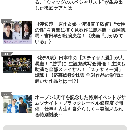
る、“ウィッグのスペシャリスト”が生み出
した徹底ケアとは
PR
《渡辺淳一原作＆娘・渡邉直子監督》“女性
の性”を真摯に描く意欲作に黒木瞳・西岡德
馬・吉田羊が出演決定！《映画『月がみて
いる』》
PR
《祝59歳》日本中の【ステイサム愛】が大
暴走！ “勝手に”生誕祭試写会開催！ 主演も
助演も全部ステイサム！「ステサミー賞」
爆誕！【応募総数941票 全54作品の栄冠に
輝いた作品とはー!?】
PR
オープン1周年を記念した特別イベントがサ
ムソナイト・ブラックレーベル銀座店で開
催 仕事も人生も自分らしく～笑顔あふれ
る特別対談～