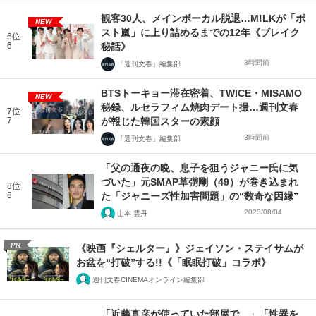
観客30人、メインボーカル脱退…M!LKが「ポ
NEW
スト嵐」に上り詰めるまでの12年《ブレイク
6位
6
秘話》
3時間前
「週刊文春」編集部
BTSトーキョー滞在密着、TWICE・MISAMO
NEW
秘録、ルセラフィム焼肉デート撮…週刊文春
7位
7
が報じた韓国スターの素顔
3時間前
「週刊文春」編集部
「父の通夜の晩、息子を狙うジャニー氏に気
づいた」元SMAP草彅剛（49）が巻き込まれ
8位
8
た「ジャニーズ性加害問題」の“数奇な因縁”
2023/08/04
山本 雲丹
PR
《映画『シェルター』》ジェイソン・ステイサムが
お盆を“打破”する!!《「眠眠打破」コラボ》
週刊文春CINEMAオンライン編集部
「近藤真彦が使っていた部屋で…」「性器を