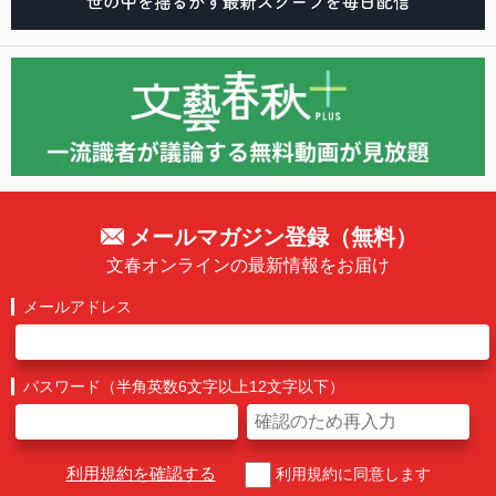
メールマガジン登録（無料）
文春オンラインの最新情報をお届け
メールアドレス
パスワード（半角英数6文字以上12文字以下）
利用規約を確認する
利用規約に同意します