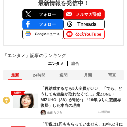
最新情報を発信中！
フォロー
メルマガ登録
フォロー
公式YouTube
Googleニュース
「エンタメ」記事のランキング
エンタメ
総合
最新
24時間
週間
月間
写真
「再結成するなら5人全員がいい」「でも、ど
NEW
うしても連絡が取れなくて…」元ZONE・
MIZUHO（38）が明かす「19年ぶりに芸能界
復帰」した本当の理由
10時間前
佐藤 ちひろ
「印税は1円ももらっていません」19年ぶりに