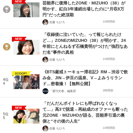
NEW
芸能界に復帰したZONE・MIZUHO（38）が
明かす、紅白3年連続出場したのに“月収8万
円”だった絶頂期
10時間前
佐藤 ちひろ
「収録後に泣いていた、って報じられたけ
NEW
ど…」ZONEのMIZUHO（38）が明かす、24
年前にとんねるず石橋貴明がつけた“強烈なあ
だ名”事件の真相
10時間前
佐藤 ちひろ
《BTS厳戒トーキョー滞在記》RM→渋谷で飲
SCOOP!
み会、JIN→伊豆の温泉、V→よみうりラン
4位
4
ド…密着撮！【無料公開】
3時間前
「週刊文春」編集部
「だんだんボイトレにも呼ばれなくなっ
NEW
て…」高3で脱退→再結成のオファーも断った
5位
元ZONE・MIZUHOが語る、芸能界引退の裏
5
側と“その後の人生”
10時間前
佐藤 ちひろ