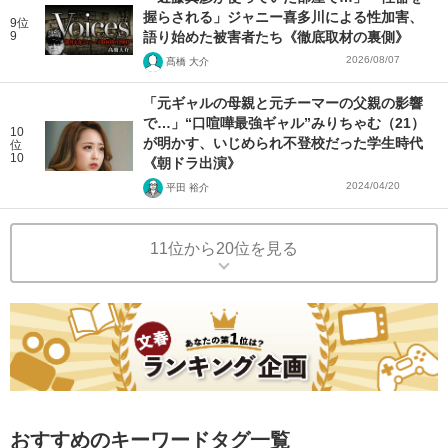
握らされる」ジャニー喜多川による性加害、
9位
9
語り始めた被害者たち《徹底取材の裏側》
2026/08/07
髙橋 大介
「元ギャルの母親と元チーマーの父親の影響
で…」“口喧嘩最強ギャル”みりちゃむ（21）
10
が明かす、いじめられ不登校だった学生時代
位
10
《朝ドラ出演》
2024/04/20
平田 裕介
11位から20位を見る
おすすめのキーワードタグ一覧