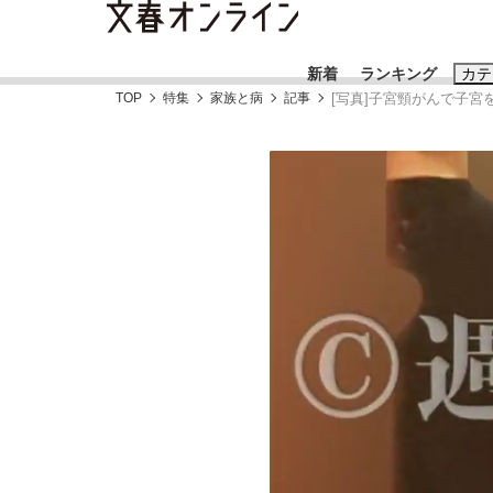
新着
ランキング
カテ
TOP
特集
家族と病
記事
[写真]子宮頸がんで子宮
スクープ
ニュー
おすすめのキ
#藤田晋
#三
#玉木雄一郎
「90%は失敗する。でも…」本田圭佑が初め
終戦から81年