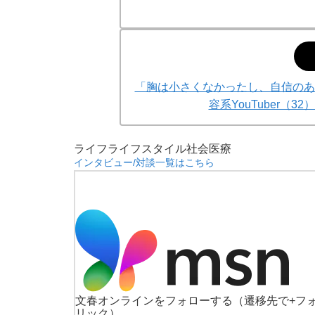
「胸は小さくなかったし、自信のあ
容系YouTuber（
ライフ
ライフスタイル
社会
医療
インタビュー/対談一覧はこちら
文春オンラインをフォローする
（遷移先で+フ
リック）