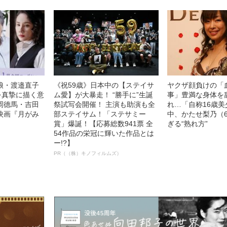
娘・渡邉直子
《祝59歳》日本中の【ステイサ
ヤクザ顔負けの「
を真摯に描く意
ム愛】が大暴走！ “勝手に”生誕
事」豊満な身体を
岡德馬・吉田
祭試写会開催！ 主演も助演も全
れ…「自称16歳
映画『月がみ
部ステイサム！「ステサミー
中、かたせ梨乃（
賞」爆誕！【応募総数941票 全
ぎる“熟れ方”
54作品の栄冠に輝いた作品とは
ー!?】
PR（（株）キノフィルムズ）