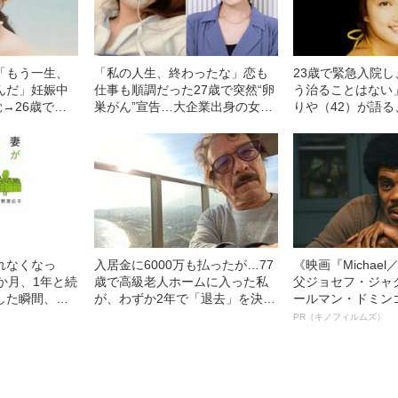
「もう一生、
「私の人生、終わったな」恋も
23歳で緊急入院
んだ」妊娠中
仕事も順調だった27歳で突然“卵
う治ることはない
覚→26歳で子
巣がん”宣告…大企業出身の女性
りや（42）が語
容系
（32）が明かす、がん発覚の経
テレビから姿を消
）が語る、手術を
緯
由”
藤
れなくなっ
入居金に6000万も払ったが…77
《映画『Michae
か月、1年と続
歳で高級老人ホームに入った私
父ジョセフ・ジャ
した瞬間、妻
が、わずか2年で「退去」を決意
ールマン・ドミン
応”
したわけ
ルインタビュー“
PR（キノフィルムズ）
名優、複雑な父親
語る”《日本興収7