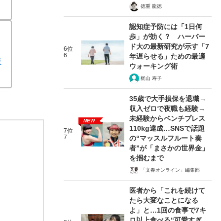
徳重 龍徳
認知症予防には「1日何
歩」が効く？ ハーバー
ド大の最新研究が示す「7
6位
6
年遅らせる」ための最適
美
ウォーキング術
梶山 寿子
35歳で大手損保を退職→
収入ゼロで夜職も経験→
未経験からベンチプレス
NEW
110kg達成…SNSで話題
7位
7
の“マッスルフルート奏
者”が「まさかの世界金」
を掴むまで
「文春オンライン」編集部
医者から「これを続けて
たら大変なことになる
よ」と…1回の食事で7キ
ロ以上食べる“可愛すぎ