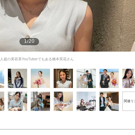
もっと見る
1/20
超の美容系YouTuberでもある橋本実花さん
関連リ