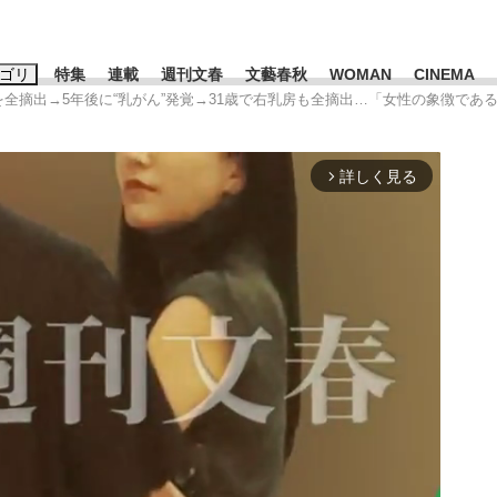
ゴリ
特集
連載
週刊文春
文藝春秋
WOMAN
CINEMA
を全摘出→5年後に“乳がん”発覚→31歳で右乳房も全摘出…「女性の象徴である胸
キーワード入力
ス
エンタメ
ライフ
ビジネス
詳しく見る
arrow_forward_ios
ーワードタグ一覧
山凌輝
#高市早苗
#後藤真希
#森岡毅
#城彰二
#内田有紀
観る将棋、読
#亀和田武
て明かした日本代表監督に...
「最悪の空気のまま解散」W