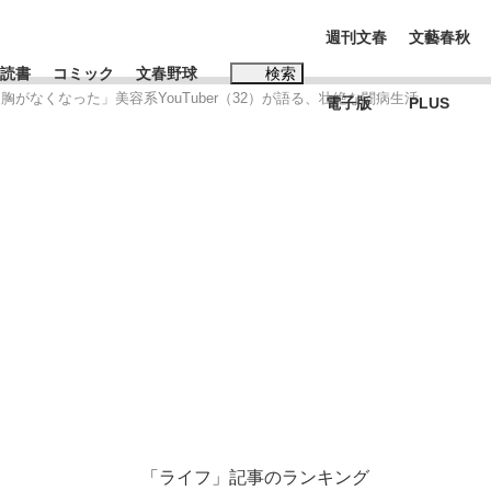
週刊文春
文藝春秋
読書
コミック
文春野球
検索
がなくなった」美容系YouTuber（32）が語る、壮絶な闘病生活
電子版
PLUS
インタビュー
読書
#松田聖子
む将棋
BC日本代表“敗戦”の真実 選手が明かす...
「ライフ」記事のランキング