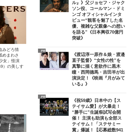
ル』》父ジョセフ・ジャク
ソン役、コールマン・ドミ
ンゴ オフィシャルインタ
ビュー“観客を魅了した名
優、複雑な父親像への想い
を語る”《日本興収70億円
突破》
血みどろ情
PR
《渡辺淳一原作＆娘・渡邉
舐めまわさ
直子監督》“女性の性”を
美少女」怪演
真摯に描く意欲作に黒木
69）の美しす
瞳・西岡德馬・吉田羊が出
演決定！《映画『月がみて
いる』》
PR
《祝59歳》日本中の【ス
テイサム愛】が大暴走！
“勝手に”生誕祭試写会開
催！ 主演も助演も全部ス
テイサム！「ステサミー
賞」爆誕！【応募総数941