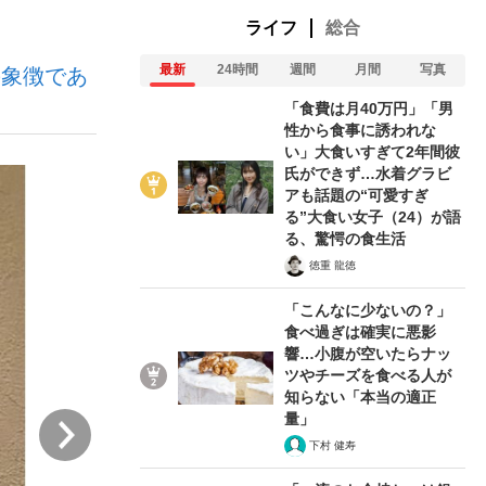
ライフ
総合
最新
24時間
週間
月間
写真
の象徴であ
ない資産運用のすべて
「食費は月40万円」「男
性から食事に誘われな
い」大食いすぎて2年間彼
氏ができず…水着グラビ
が悲しい」『北の国から』倉本聰氏（91...
アも話題の“可愛すぎ
る”大食い女子（24）が語
る、驚愕の食生活
徳重 龍徳
「こんなに少ないの？」
食べ過ぎは確実に悪影
響…小腹が空いたらナッ
ツやチーズを食べる人が
知らない「本当の適正
量」
次
下村 健寿