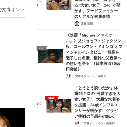
8位
8
る”大食い女子（24）が明
で文春オンラ
かす、フードファイター
のリアルな健康事情
徳重 龍徳
《映画『Michael／マイケ
ル』》父ジョセフ・ジャクソン
役、コールマン・ドミンゴ オフ
PR
ィシャルインタビュー“観客を
魅了した名優、複雑な父親像へ
の想いを語る”《日本興収70億
円突破》
「文春オンライン」編集部
「とうとう脱いだか」体
重46キロの“可愛すぎる大
NEW
食い女子”→大胆な水着姿
9位
を披露…24歳インフルエ
9
ンサーが明かす、グラビ
ア挑戦の予想外の結末
「文春オンライン」編集部