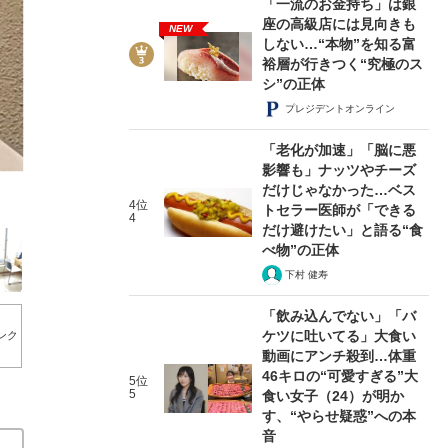
「一流のお金持ち」は銀
座の高級店には見向きも
NEW
しない…“本物”を知る富
裕層が行きつく“究極のス
シ”の正体
プレジデントオンライン
2/20
「老化が加速」「脳に悪
影響も」ナッツやチーズ
だけじゃなかった…ベス
4位
トセラー医師が「できる
4
だけ避けたい」と語る“食
べ物”の正体
下村 健寿
「飲み込んでない」「バ
ケツに吐いてる」大食い
ンク
動画にアンチ殺到…体重
46キロの“可愛すぎる”大
5位
5
食い女子（24）が明か
す、“やらせ疑惑”への本
音