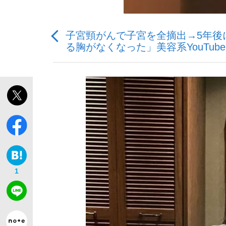
子宮頸がんで子宮を全摘出→5年後
る胸がなくなった」美容系YouTub
「敗因分析は一切聞かれなかった」侍ジャパン選
キングの誕生を、目撃せよ。
the Style
1
「目標達成できなかったからと言って…」サッ