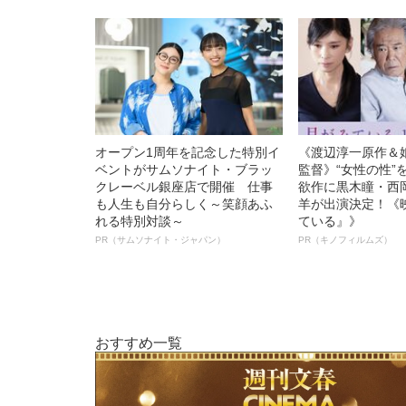
オープン1周年を記念した特別イ
《渡辺淳一原作＆
ベントがサムソナイト・ブラッ
監督》“女性の性”
クレーベル銀座店で開催 仕事
欲作に黒木瞳・西
も人生も自分らしく～笑顔あふ
羊が出演決定！《
れる特別対談～
ている』》
PR（サムソナイト・ジャパン）
PR（キノフィルムズ）
おすすめ一覧