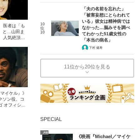
「夫の名前を忘れた」
「被害妄想にとらわれて
いる」彼女は精神病では
10
し、医者は「も
なかった…脳みそを調べ
位
」と…山田ま
10
てわかった51歳女性の
る、人気絶頂で
「本当の病名」
した“本当の理
下村 健寿
11位から20位を見る
l／マイケル』》
クソン役、コ
ゴ オフィシャ
観客を魅了した
像への想いを
SPECIAL
0億円突破》
PR
《映画『Michael／マイケ