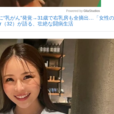
Powered by 
GliaStudios
に“乳がん”発覚→31歳で右乳房も全摘出…「女性
いまさら聞け
er（32）が語る、壮絶な闘病生活
Mute
手が証言した“NPB聞...
「クマが悪者扱いされているの
もっと見る
カー日本代表・森保一監督...