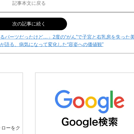
記事本文に戻る
次の記事に続く
るパーツだったけど…」2度の“がん”で子宮と右乳房を失った
32）が語る、病気になって変化した“容姿への価値観”
ォローをク