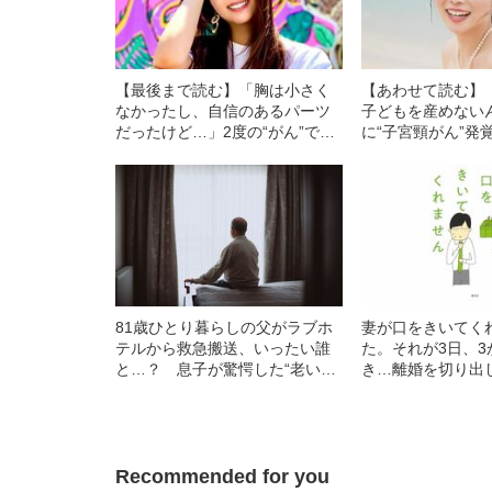
【最後まで読む】「胸は小さく
【あわせて読む】
なかったし、自信のあるパーツ
子どもを産めない
だったけど…」2度の“がん”で子
に“子宮頸がん”発
宮と右乳房を失った美容系
宮を全摘出した美
YouTuber（32）が語る、病気に
YouTuber（32
なって変化した“容姿への価値観”
決意するまでの葛
81歳ひとり暮らしの父がラブホ
妻が口をきいてく
テルから救急搬送、いったい誰
た。それが3日、3
と…？ 息子が驚愕した“老いた
き…離婚を切り出
親の性生活”
が見せた“驚きの反
Recommended for you