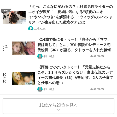
「えっ、こんなに変わるの？」36歳男性ライターの
PR
ニオイが激変！ 夏場に気になる“頭皮のニオ
イ”や“ベタつき”を解消する、“ウィッグのスペシャ
リスト”が生み出した徹底ケアとは
二瓶 仁志
《14歳で指にタトゥー》「息子から『ママ、
腕は隠して』と…」富山伝説のレディース初
9位
9
代総長（36）が語る、タトゥーを入れた後悔
2026/08/01
平田 裕介
《両腕にでかいタトゥー》「元暴走族だから
こそ、1ミリもズレたくない」富山伝説のレデ
10
ィース初代総長（36）が明かす、2人の子育て
位
10
と仕事への思い
2026/08/01
平田 裕介
11位から20位を見る