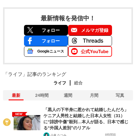
最新情報を発信中！
フォロー
メルマガ登録
フォロー
公式YouTube
Googleニュース
「ライフ」記事のランキング
ライフ
総合
最新
24時間
週間
月間
写真
「黒人の下半身に惹かれて結婚したんだろ」
NEW
ケニア人男性と結婚した日本人女性（31）
に“誹謗中傷”殺到…本人が語る、日本で感じ
る“外国人差別”のリアル
8時間前
小泉 なつみ