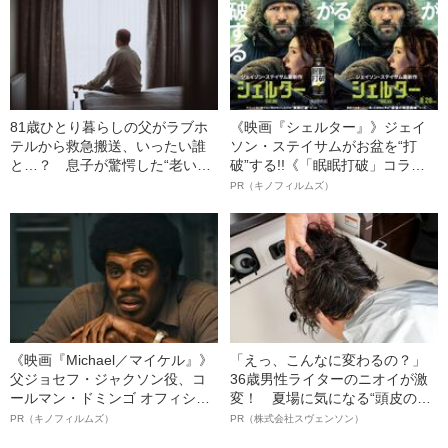
81歳ひとり暮らしの父がラブホ
《映画『シェルター』》ジェイ
テルから救急搬送、いったい誰
ソン・ステイサムがお盆を“打
と…？ 息子が驚愕した“老いた
破”する!!《「眠眠打破」コラ
親の性生活”
ボ》
PR（キノフィルムズ）
《映画『Michael／マイケル』》
「えっ、こんなに変わるの？」
父ジョセフ・ジャクソン役、コ
36歳男性ライターのニオイが激
ールマン・ドミンゴ オフィシャ
変！ 夏場に気になる“頭皮のニ
ルインタビュー“観客を魅了した
オイ”や“ベタつき”を解消す
PR（キノフィルムズ）
PR（株式会社スヴェンソン）
名優、複雑な父親像への想いを
る、“ウィッグのスペシャリス