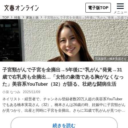
電子版TOP
メニュー
TOP
特集
家族と病
子宮頸がんで子宮を全摘出→5年後に“乳がん”発覚→31歳で
子宮頸がんで子宮を全摘出→5年後に“乳がん”発覚→31
歳で右乳房も全摘出…「女性の象徴である胸がなくなっ
た」美容系YouTuber（32）が語る、壮絶な闘病生活
小泉 なつみ
2025/11/09
ネイリスト・経営者で、チャンネル登録者数20万人超の美容系YouTuber
でもある橋本実花さん（32）。橋本さんは26歳の時、妊娠中に子宮頸がん
が見つかり、出産と同時に子宮を全摘出。さらに31歳で乳がんが見つか
り、…
続きを読む