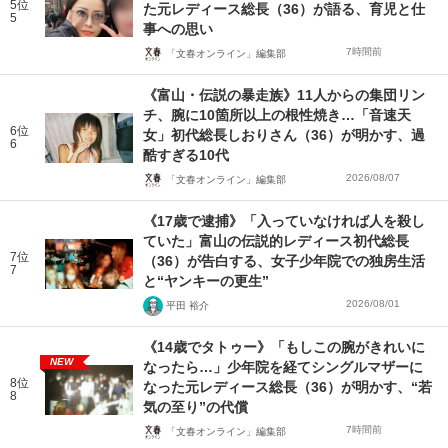
5位
た元レディース総長（36）が語る、育児と仕
5
事への思い
7時間前
「文春オンライン」編集部
《富山・伝説の暴走族》11人からの集団リン
チ、腕に10箇所以上の根性焼き…「音速天
6位
女」初代総長しおりさん（36）が明かす、過
6
酷すぎる10代
2026/08/07
「文春オンライン」編集部
《17歳で逮捕》「入っていなければ人を殺し
ていた」富山の伝説的レディース初代総長
7位
（36）が告白する、女子少年院での独房生活
7
と“ヤンキーの更生”
2026/08/01
平田 裕介
《14歳でタトゥー》「もしこの腕がきれいに
NEW
なったら…」少年院を経てシングルマザーに
8位
なった元レディース総長（36）が明かす、“若
8
気の至り”の代償
7時間前
「文春オンライン」編集部