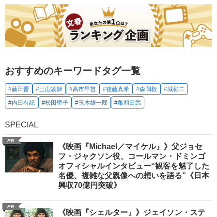
おすすめのキーワードタグ一覧
#藤田晋
#三山凌輝
#高市早苗
#後藤真希
#森岡毅
#城彰二
#内田有紀
#松田聖子
#玉木雄一郎
#亀和田武
SPECIAL
PR
《映画『Michael／マイケル』》父ジョセ
フ・ジャクソン役、コールマン・ドミンゴ
オフィシャルインタビュー“観客を魅了した
名優、複雑な父親像への想いを語る”《日本
興収70億円突破》
PR
《映画『シェルター』》ジェイソン・ステ