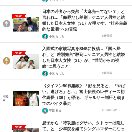
日本の若者から突然「大麻売ってない？」と
NEW
言われ…「侮辱だし差別」ケニア人男性と結
婚した日本人女性（31）が明かす、“排外主義
的な風潮”への苦悩
8時間前
小泉 なつみ
入園式の家族写真をSNSに投稿→「国へ帰
NEW
れ」と“差別発言”殺到…ケニア人男性と結婚
した日本人女性（31）が、“世間からの視
線”に思うこと
8時間前
小泉 なつみ
《タイマン50戦無敗》「顔を見ると、『やば
い。逃げろ』と…」富山伝説のレディース初
4位
代総長（36）が語る、ギャルサー制圧と朝ま
4
でのバイク暴走
2026/08/01
平田 裕介
息子から「特攻服はダサい。タトゥーは隠し
NEW
て」と…少年院を経てシングルマザーになっ