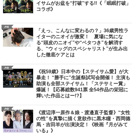
イサムがお盆を“打破”する!!《「眠眠打破」
コラボ》
PR
「えっ、こんなに変わるの？」36歳男性ラ
イターのニオイが激変！ 夏場に気にな
る“頭皮のニオイ”や“ベタつき”を解消す
る、“ウィッグのスペシャリスト”が生み出
した徹底ケアとは
PR
《祝59歳》日本中の【ステイサム愛】が大
暴走！ “勝手に”生誕祭試写会開催！ 主演も
助演も全部ステイサム！「ステサミー賞」
爆誕！【応募総数941票 全54作品の栄冠に
輝いた作品とはー!?】
PR
《渡辺淳一原作＆娘・渡邉直子監督》“女性
の性”を真摯に描く意欲作に黒木瞳・西岡德
馬・吉田羊が出演決定！《映画『月がみて
いる』》