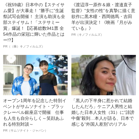
《祝59歳》日本中の【ステイサ
《渡辺淳一原作＆娘・渡邉直子
ム愛】が大暴走！ “勝手に”生誕
監督》“女性の性”を真摯に描く意
祭試写会開催！ 主演も助演も全
欲作に黒木瞳・西岡德馬・吉田
部ステイサム！「ステサミー
羊が出演決定！《映画『月がみ
賞」爆誕！【応募総数941票 全
ている』》
54作品の栄冠に輝いた作品とは
PR（キノフィルムズ）
ー!?】
PR（（株）キノフィルムズ）
オープン1周年を記念した特別イ
「黒人の下半身に惹かれて結婚
ベントがサムソナイト・ブラッ
したんだろ」ケニア人男性と結
クレーベル銀座店で開催 仕事
婚した日本人女性（31）に“誹謗
も人生も自分らしく～笑顔あふ
中傷”殺到…本人が語る、日本で
れる特別対談～
感じる“外国人差別”のリアル
PR（サムソナイト・ジャパン）