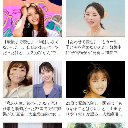
【最後まで読む】「胸は小さく
【あわせて読む】「もう一生、
なかったし、自信のあるパーツ
子どもを産めないんだ」妊娠中
だったけど…」2度の“がん”で子
に“子宮頸がん”発覚→26歳で子
宮と右乳房を失った美容系
宮を全摘出した美容系
YouTuber（32）が語る、病気に
YouTuber（32）が語る、手術を
なって変化した“容姿への価値観”
決意するまでの葛藤
「私の人生、終わったな」恋も
23歳で緊急入院し、医者は「も
仕事も順調だった27歳で突然“卵
う治ることはない」と…山田ま
巣がん”宣告…大企業出身の女性
りや（42）が語る、人気絶頂で
（32）が明かす、がん発覚の経
テレビから姿を消した“本当の理
緯
由”