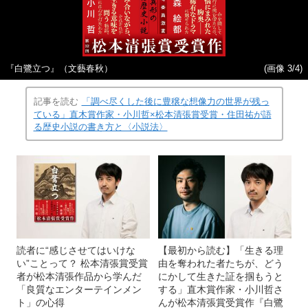
『白鷺立つ』（文藝春秋）
(画像 3/4)
記事を読む
「調べ尽くした後に豊穣な想像力の世界が残っ
ている」直木賞作家・小川哲×松本清張賞受賞・住田祐が語
る歴史小説の書き方と〈小説法〉
読者に“感じさせてはいけな
【最初から読む】「生きる理
い”ことって？ 松本清張賞受賞
由を奪われた者たちが、どう
者が松本清張作品から学んだ
にかして生きた証を掴もうと
「良質なエンターテインメン
する」直木賞作家・小川哲さ
ト」の心得
んが松本清張賞受賞作『白鷺