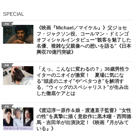
SPECIAL
PR
《映画『Michael／マイケル』》父ジョセ
フ・ジャクソン役、コールマン・ドミンゴ
オフィシャルインタビュー“観客を魅了した
名優、複雑な父親像への想いを語る”《日本
興収70億円突破》
PR
「えっ、こんなに変わるの？」36歳男性ラ
イターのニオイが激変！ 夏場に気にな
る“頭皮のニオイ”や“ベタつき”を解消す
る、“ウィッグのスペシャリスト”が生み出
した徹底ケアとは
PR
《渡辺淳一原作＆娘・渡邉直子監督》“女性
の性”を真摯に描く意欲作に黒木瞳・西岡德
馬・吉田羊が出演決定！《映画『月がみて
いる』》