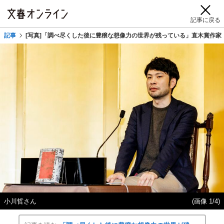
記事に戻る
記事
[写真]「調べ尽くした後に豊穣な想像力の世界が残っている」直木賞作
小川哲さん
(画像 1/4)