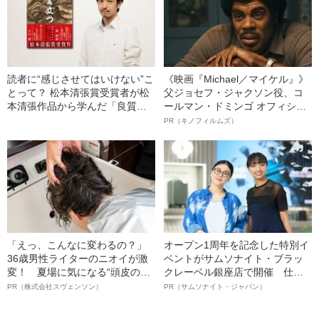
読者に“感じさせてはいけない”こ
《映画『Michael／マイケル』》
とって？ 松本清張賞受賞者が松
父ジョセフ・ジャクソン役、コ
本清張作品から学んだ「良質な
ールマン・ドミンゴ オフィシャ
エンターテインメント」の心得
ルインタビュー“観客を魅了した
PR（キノフィルムズ）
名優、複雑な父親像への想いを
語る”《日本興収70億円突破》
「えっ、こんなに変わるの？」
オープン1周年を記念した特別イ
36歳男性ライターのニオイが激
ベントがサムソナイト・ブラッ
変！ 夏場に気になる“頭皮のニ
クレーベル銀座店で開催 仕事
オイ”や“ベタつき”を解消す
も人生も自分らしく～笑顔あふ
PR（株式会社スヴェンソン）
PR（サムソナイト・ジャパン）
る、“ウィッグのスペシャリス
れる特別対談～
ト”が生み出した徹底ケアとは