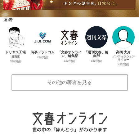
著者
ドリヤス工場
時事ドットコム
「文春オンライ
「週刊文春」編
髙橋 大介
ン」編集部
集部
漫画家
ノンフィクション
4時間前
ライター
4時間前
4時間前
3時間前
4時間前
その他の著者を見る