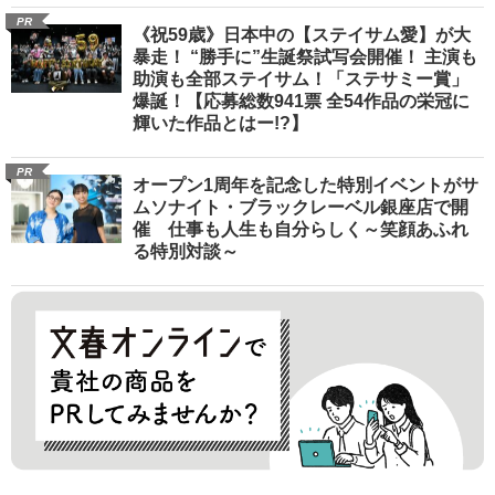
PR
《祝59歳》日本中の【ステイサム愛】が大
暴走！ “勝手に”生誕祭試写会開催！ 主演も
助演も全部ステイサム！「ステサミー賞」
爆誕！【応募総数941票 全54作品の栄冠に
輝いた作品とはー!?】
PR
オープン1周年を記念した特別イベントがサ
ムソナイト・ブラックレーベル銀座店で開
催 仕事も人生も自分らしく～笑顔あふれ
る特別対談～