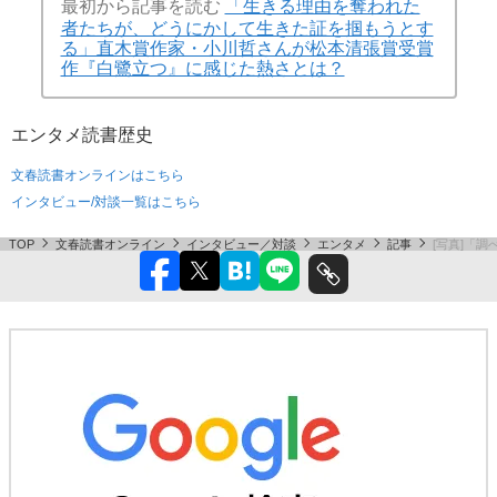
最初から記事を読む
「生きる理由を奪われた
者たちが、どうにかして生きた証を掴もうとす
る」直木賞作家・小川哲さんが松本清張賞受賞
作『白鷺立つ』に感じた熱さとは？
エンタメ
読書
歴史
文春読書オンラインはこちら
インタビュー/対談一覧はこちら
TOP
文春読書オンライン
インタビュー／対談
エンタメ
記事
[写真]「