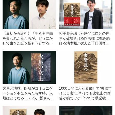
【最初から読む】「生きる理由
相手を意識した瞬間に自分の世
を奪われた者たちが、どうにか
界が破壊される!? 極限に挑み続
して生きた証を掴もうとする」
ける鏑木毅が読んだ千日回峰行
直木賞作家・小川哲さんが松本
の世界
清張賞受賞作『白鷺立つ』に感
じた熱さとは？
火星と地球、距離がコミュニケ
1000日間にわたる修行で“失敗す
ーション不全をもたらす時、人
れば自害”…それでも比叡山の僧
類はどうなる…？ 小川哲さんが
侶が挑むワケ「SNSで承認欲求
新刊『火星の女王』で100年後の
を満たすのと変わらない」
世界を通して描こうとしたもの