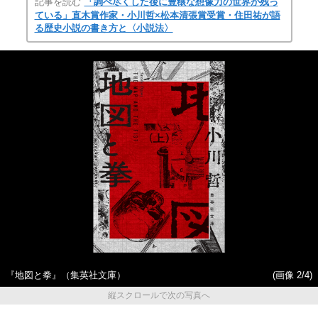
記事を読む
「調べ尽くした後に豊穣な想像力の世界が残っ
ている」直木賞作家・小川哲×松本清張賞受賞・住田祐が語
る歴史小説の書き方と〈小説法〉
『地図と拳』（集英社文庫）
(画像 2/4)
縦スクロールで次の写真へ